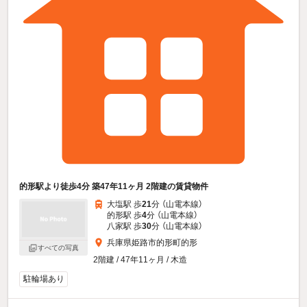
的形駅より徒歩4分 築47年11ヶ月 2階建の賃貸物件
大塩駅 歩
21
分 （山電本線）
的形駅 歩
4
分 （山電本線）
八家駅 歩
30
分 （山電本線）
兵庫県姫路市的形町的形
すべての写真
2階建 / 47年11ヶ月 / 木造
駐輪場あり