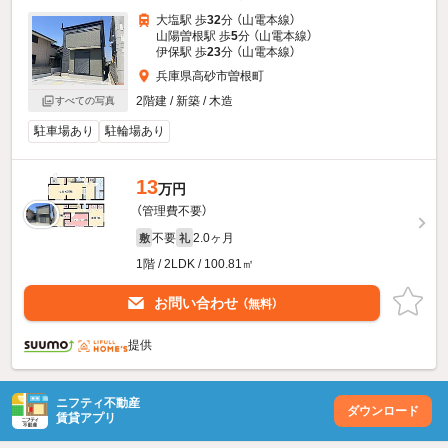
大塩駅 歩
32
分 （山電本線）
山陽曽根駅 歩
5
分 （山電本線）
伊保駅 歩
23
分 （山電本線）
兵庫県高砂市曽根町
2階建 / 新築 / 木造
すべての写真
駐車場あり
駐輪場あり
13
万円
（管理費不要）
不要
2.0ヶ月
敷
礼
1階 / 2LDK / 100.81㎡
お問い合わせ
（無料）
提供
ニフティ不動産
ダウンロード
賃貸アプリ