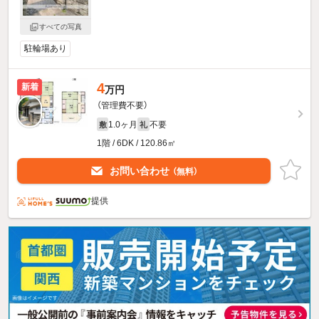
すべての写真
駐輪場あり
4
新着
万円
（管理費不要）
1.0ヶ月
不要
敷
礼
1階 / 6DK / 120.86㎡
お問い合わせ
（無料）
提供