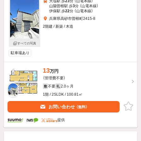
大塩駅 歩
23
分 （山電本線）
山陽曽根駅 歩
3
分 （山電本線）
伊保駅 歩
22
分 （山電本線）
兵庫県高砂市曽根町2415-8
2階建 / 新築 / 木造
すべての写真
駐車場あり
13
万円
（管理費不要）
不要
2.0ヶ月
敷
礼
1階 / 2SLDK / 100.81㎡
お問い合わせ
（無料）
提供