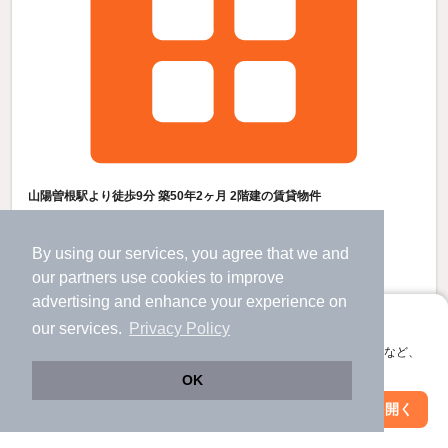
山陽曽根駅より徒歩9分 築50年2ヶ月 2階建の賃貸物件
大塩駅 歩
20
分 （山電本線）
山陽曽根駅 歩
8
分 （山電本線）
By using our services, you agree that we and
曽根駅 歩
28
分 （山陽線）
our
partners
use cookies to improve
兵庫県高砂市曽根町
すべての写真
advertising and enhance your experience on
2階建 / 50年2ヶ月 / 木造
アプリに切り替えて、サクサクお部屋探し
our services.
Privacy Policy
駐輪場あり
会員登録なしですぐ使える。マップ検索やお気に入り保存など、
アプリ限定の便利な機能が使えます！
OK
4.5
万円
Web版で続行
アプリを開く
（管理費3,000円）
駅・沿線を変更
絞り込み条件を変更
不要
不要
敷
礼