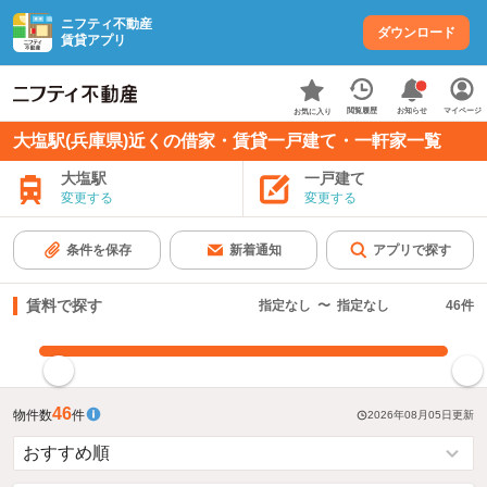
ニフティ不動産
ダウンロード
賃貸アプリ
お知らせ
閲覧履歴
マイページ
お気に入り
大塩駅(兵庫県)近くの借家・賃貸一戸建て・一軒家一覧
大塩駅
一戸建て
変更する
変更する
条件を保存
新着通知
アプリで探す
賃料で探す
指定なし
〜
指定なし
46
件
指定した賃料で絞り込む
46
物件数
件
2026年08月05日
更新