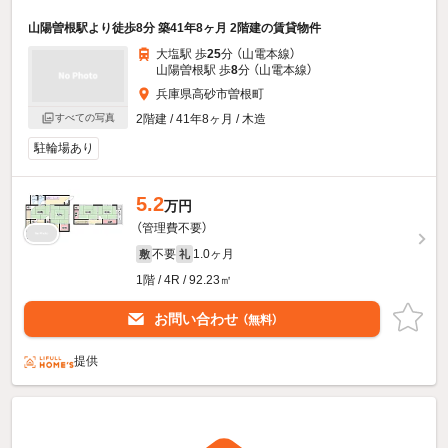
山陽曽根駅より徒歩8分 築41年8ヶ月 2階建の賃貸物件
大塩駅 歩
25
分 （山電本線）
山陽曽根駅 歩
8
分 （山電本線）
兵庫県高砂市曽根町
すべての写真
2階建 / 41年8ヶ月 / 木造
駐輪場あり
5.2
万円
（管理費不要）
不要
1.0ヶ月
敷
礼
1階 / 4R / 92.23㎡
お問い合わせ
（無料）
提供