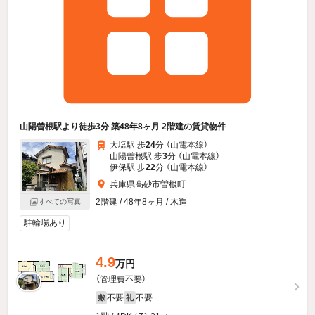
山陽曽根駅より徒歩3分 築48年8ヶ月 2階建の賃貸物件
大塩駅 歩
24
分 （山電本線）
山陽曽根駅 歩
3
分 （山電本線）
伊保駅 歩
22
分 （山電本線）
兵庫県高砂市曽根町
2階建 / 48年8ヶ月 / 木造
すべての写真
駐輪場あり
4.9
万円
（管理費不要）
不要
不要
敷
礼