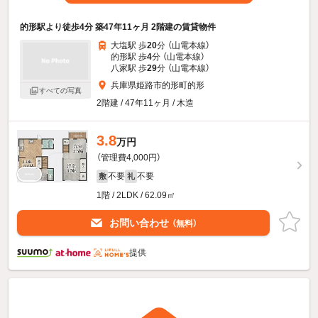
的形駅より徒歩4分 築47年11ヶ月 2階建の賃貸物件
大塩駅 歩
20
分 （山電本線）
的形駅 歩
4
分 （山電本線）
八家駅 歩
29
分 （山電本線）
兵庫県姫路市的形町的形
すべての写真
2階建 / 47年11ヶ月 / 木造
3.8
万円
（管理費4,000円）
不要
不要
敷
礼
1階 / 2LDK / 62.09㎡
お問い合わせ
（無料）
提供