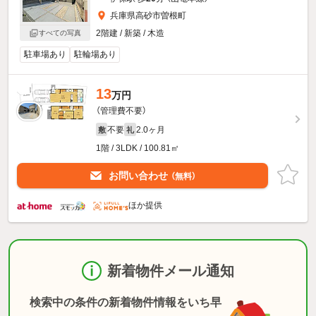
兵庫県高砂市曽根町
2階建 / 新築 / 木造
すべての写真
駐車場あり
駐輪場あり
13
万円
（管理費不要）
不要
2.0ヶ月
敷
礼
1階 / 3LDK / 100.81㎡
お問い合わせ
（無料）
ほか提供
新着物件メール通知
検索中の条件の新着物件情報をいち早