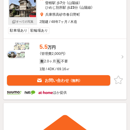
曽根駅 歩
7
分 （山陽線）
ひめじ別所駅 歩
23
分 （山陽線）
兵庫県高砂市春日野町
2階建 / 48年7ヶ月 / 木造
すべての写真
駐車場あり
駐輪場あり
5.5
万円
（管理費2,000円）
2.0ヶ月
不要
敷
礼
1階 / 4DK / 69.16㎡
お問い合わせ
（無料）
ほか提供