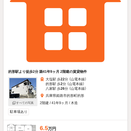
的形駅より徒歩2分 築41年9ヶ月 2階建の賃貸物件
大塩駅 歩
22
分 （山電本線）
的形駅 歩
2
分 （山電本線）
八家駅 歩
26
分 （山電本線）
兵庫県姫路市的形町的形
2階建 / 41年9ヶ月 / 木造
すべての写真
駐車場あり
6.5
万円