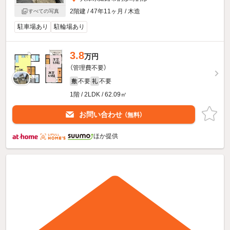
2階建 / 47年11ヶ月 / 木造
すべての写真
駐車場あり
駐輪場あり
3.8
万円
（管理費不要）
不要
不要
敷
礼
1階 / 2LDK / 62.09㎡
お問い合わせ
（無料）
ほか提供