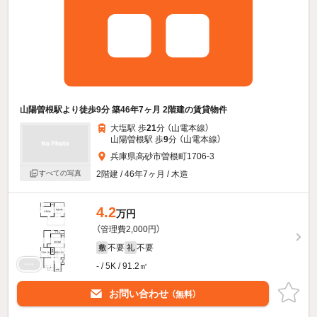
山陽曽根駅より徒歩9分 築46年7ヶ月 2階建の賃貸物件
大塩駅 歩
21
分 （山電本線）
山陽曽根駅 歩
9
分 （山電本線）
兵庫県高砂市曽根町1706-3
すべての写真
2階建 / 46年7ヶ月 / 木造
4.2
万円
（管理費2,000円）
不要
不要
敷
礼
- / 5K / 91.2㎡
お問い合わせ
（無料）