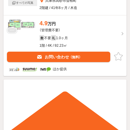
兵庫県高砂市曽根町
すべての写真
2階建 / 41年8ヶ月 / 木造
4.9
万円
（管理費不要）
不要
1.0ヶ月
敷
礼
1階 / 4K / 92.23㎡
お問い合わせ
（無料）
ほか提供