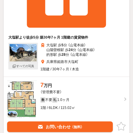
大塩駅より徒歩5分 築30年7ヶ月 1階建の賃貸物件
大塩駅 歩
5
分 （山電本線）
山陽曽根駅 歩
24
分 （山電本線）
的形駅 歩
28
分 （山電本線）
兵庫県姫路市大塩町
すべての写真
1階建 / 30年7ヶ月 / 木造
7
万円
（管理費不要）
不要
1.0ヶ月
敷
礼
1階 / 6LDK / 115.02㎡
お問い合わせ
（無料）