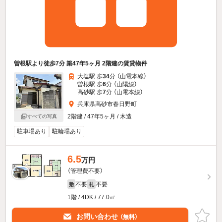
曽根駅より徒歩7分 築47年5ヶ月 2階建の賃貸物件
大塩駅 歩
34
分 （山電本線）
曽根駅 歩
6
分 （山陽線）
高砂駅 歩
7
分 （山電本線）
兵庫県高砂市春日野町
2階建 / 47年5ヶ月 / 木造
すべての写真
駐車場あり
駐輪場あり
6.5
万円
（管理費不要）
不要
不要
敷
礼
1階 / 4DK / 77.0㎡
お問い合わせ
（無料）