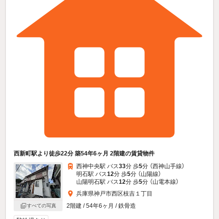
西新町駅より徒歩22分 築54年6ヶ月 2階建の賃貸物件
西神中央駅 バス
33
分 歩
5
分 （西神山手線）
明石駅 バス
12
分 歩
5
分 （山陽線）
山陽明石駅 バス
12
分 歩
5
分 （山電本線）
兵庫県神戸市西区枝吉１丁目
2階建 / 54年6ヶ月 / 鉄骨造
すべての写真