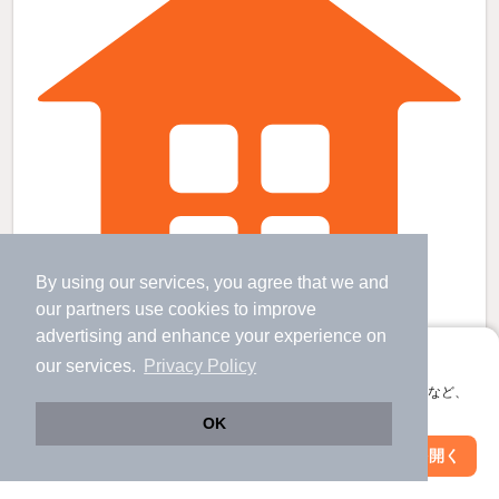
By using our services, you agree that we and
our
partners
use cookies to improve
advertising and enhance your experience on
アプリに切り替えて、サクサクお部屋探し
ブリッジビューBの賃貸物件
our services.
Privacy Policy
会員登録なしですぐ使える。マップ検索やお気に入り保存など、
西神中央駅 バス
18
分 歩
4
分 （西神山手線）
アプリ限定の便利な機能が使えます！
明石駅 バス
18
分 歩
4
分 （山陽線）
OK
山陽明石駅 バス
18
分 歩
4
分 （山電本線）
Web版で続行
アプリを開く
すべての写真
兵庫県神戸市西区玉津町出合
駅・沿線を変更
絞り込み条件を変更
2階建 / 16年8ヶ月 / 木造