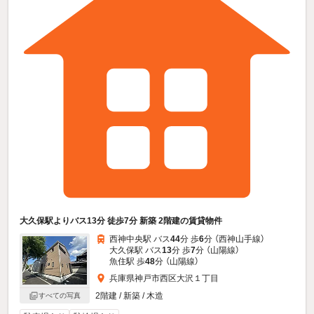
大久保駅よりバス13分 徒歩7分 新築 2階建の賃貸物件
西神中央駅 バス
44
分 歩
6
分 （西神山手線）
大久保駅 バス
13
分 歩
7
分 （山陽線）
魚住駅 歩
48
分 （山陽線）
兵庫県神戸市西区大沢１丁目
2階建 / 新築 / 木造
すべての写真