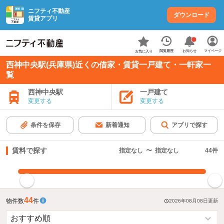
ニフティ不動産
ダウンロード
賃貸アプリ
お知らせ
閲覧履歴
マイページ
お気に入り
西神中央駅(兵庫県)近くの借家・賃貸一戸建て・一軒家一
覧
西神中央駅
一戸建て
変更する
変更する
条件を保存
新着通知
アプリで探す
賃料で探す
指定なし
〜
指定なし
44
件
指定した賃料で絞り込む
44
物件数
件
2026年08月08日
更新