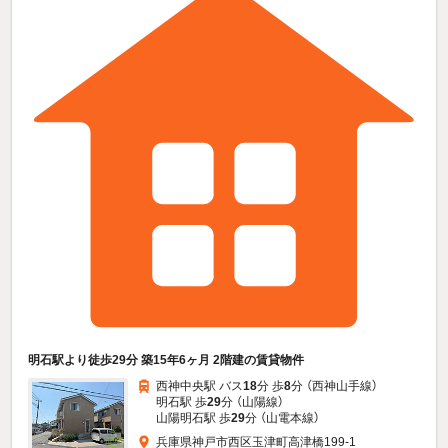
明石駅より徒歩29分 築15年6ヶ月 2階建の賃貸物件
西神中央駅 バス
18
分 歩
8
分 （西神山手線）
明石駅 歩
29
分 （山陽線）
山陽明石駅 歩
29
分 （山電本線）
兵庫県神戸市西区玉津町高津橋199-1