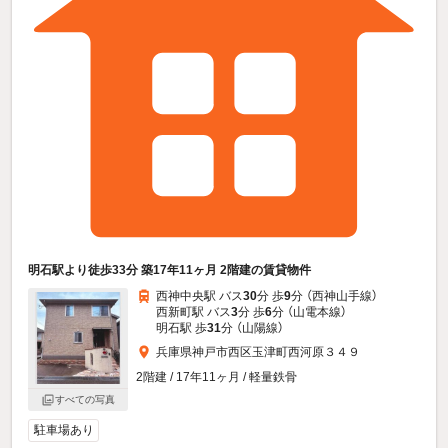
明石駅より徒歩33分 築17年11ヶ月 2階建の賃貸物件
西神中央駅 バス
30
分 歩
9
分 （西神山手線）
西新町駅 バス
3
分 歩
6
分 （山電本線）
明石駅 歩
31
分 （山陽線）
兵庫県神戸市西区玉津町西河原３４９
2階建 / 17年11ヶ月 / 軽量鉄骨
すべての写真
駐車場あり