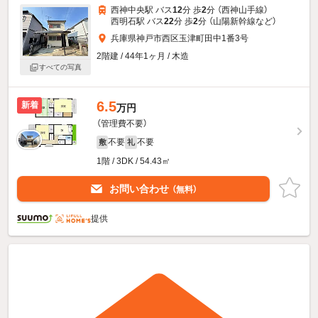
西神中央駅 バス
12
分 歩
2
分 （西神山手線）
西明石駅 バス
22
分 歩
2
分 （山陽新幹線
など
）
兵庫県神戸市西区玉津町田中1番3号
2階建 / 44年1ヶ月 / 木造
すべての写真
6.5
新着
万円
（管理費不要）
不要
不要
敷
礼
1階 / 3DK / 54.43㎡
お問い合わせ
（無料）
提供