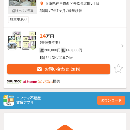
兵庫県神戸市西区井吹台北町5丁目
2階建 / 7年7ヶ月 / 軽量鉄骨
すべての写真
駐車場あり
14
万円
（管理費不要）
280,000円
140,000円
敷
礼
1階 / 4LDK / 116.74㎡
お問い合わせ
（無料）
提供
ニフティ不動産
ダウンロード
賃貸アプリ