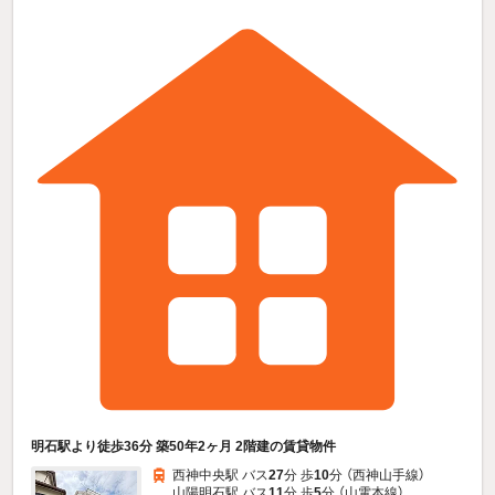
明石駅より徒歩36分 築50年2ヶ月 2階建の賃貸物件
西神中央駅 バス
27
分 歩
10
分 （西神山手線）
山陽明石駅 バス
11
分 歩
5
分 （山電本線）