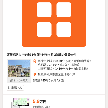
西新町駅より徒歩31分 築45年6ヶ月 2階建の賃貸物件
西神中央駅 バス
20
分 歩
8
分 （西神山手線）
明石駅 バス
10
分 歩
8
分 （山陽線）
山陽明石駅 バス
10
分 歩
8
分 （山電本線）
兵庫県神戸市西区玉津町今津
2階建 / 45年6ヶ月 / 木造
すべての写真
駐車場あり
5.9
万円
（管理費不要）