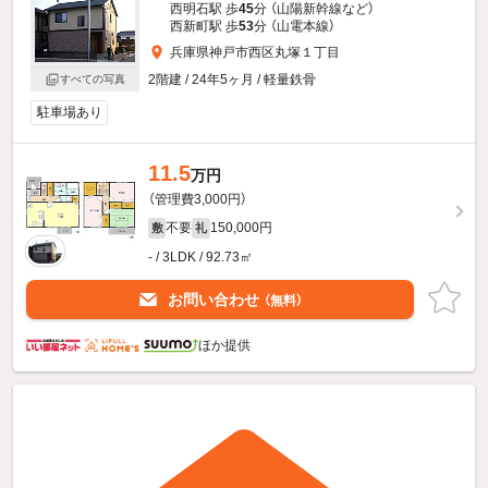
西明石駅 歩
45
分 （山陽新幹線
など
）
西新町駅 歩
53
分 （山電本線）
兵庫県神戸市西区丸塚１丁目
2階建 / 24年5ヶ月 / 軽量鉄骨
すべての写真
駐車場あり
11.5
万円
（管理費3,000円）
不要
150,000円
敷
礼
- / 3LDK / 92.73㎡
お問い合わせ
（無料）
ほか提供