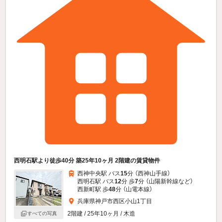
西明石駅より徒歩40分 築25年10ヶ月 2階建の賃貸物件
西神中央駅 バス
15
分 （西神山手線）
西明石駅 バス
12
分 歩
7
分 （山陽新幹線
など
）
西新町駅 歩
48
分 （山電本線）
兵庫県神戸市西区小山1丁目
2階建 / 25年10ヶ月 / 木造
すべての写真