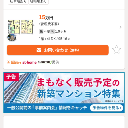
駐車場あり
駐輪場あり
15
万円
（管理費不要）
不要
1.0ヶ月
敷
礼
1階 / 4LDK / 95.16㎡
お問い合わせ
（無料）
提供