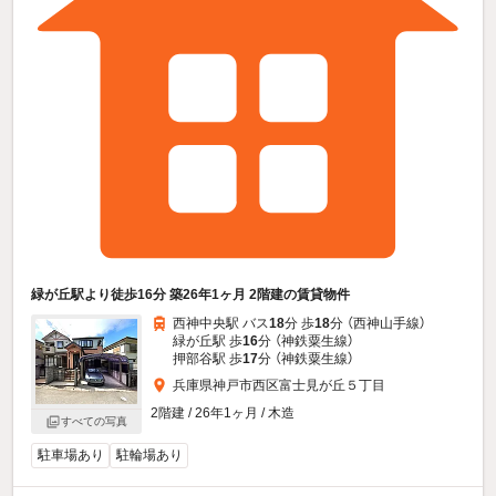
緑が丘駅より徒歩16分 築26年1ヶ月 2階建の賃貸物件
西神中央駅 バス
18
分 歩
18
分 （西神山手線）
緑が丘駅 歩
16
分 （神鉄粟生線）
押部谷駅 歩
17
分 （神鉄粟生線）
兵庫県神戸市西区富士見が丘５丁目
2階建 / 26年1ヶ月 / 木造
すべての写真
駐車場あり
駐輪場あり