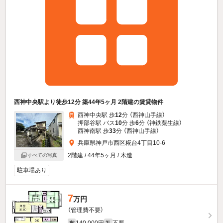
西神中央駅より徒歩12分 築44年5ヶ月 2階建の賃貸物件
西神中央駅 歩
12
分 （西神山手線）
押部谷駅 バス
10
分 歩
6
分 （神鉄粟生線）
西神南駅 歩
33
分 （西神山手線）
兵庫県神戸市西区糀台4丁目10-6
2階建 / 44年5ヶ月 / 木造
すべての写真
駐車場あり
7
万円
（管理費不要）