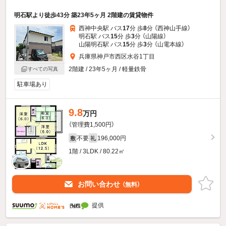
明石駅より徒歩43分 築23年5ヶ月 2階建の賃貸物件
西神中央駅 バス
17
分 歩
8
分 （西神山手線）
明石駅 バス
15
分 歩
3
分 （山陽線）
山陽明石駅 バス
15
分 歩
3
分 （山電本線）
兵庫県神戸市西区水谷1丁目
2階建 / 23年5ヶ月 / 軽量鉄骨
すべての写真
駐車場あり
9.8
万円
（管理費1,500円）
不要
196,000円
敷
礼
1階 / 3LDK / 80.22㎡
お問い合わせ
（無料）
提供