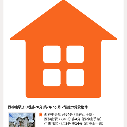
西神南駅より徒歩28分 築7年7ヶ月 2階建の賃貸物件
西神中央駅 歩
54
分 （西神山手線）
西神南駅 バス
8
分 歩
4
分 （西神山手線）
伊川谷駅 バス
2
分 歩
14
分 （西神山手線）