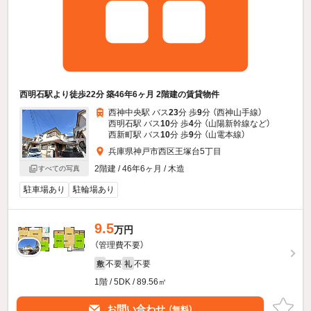
西明石駅より徒歩22分 築46年6ヶ月 2階建の賃貸物件
西神中央駅 バス
23
分 歩
9
分 （西神山手線）
西明石駅 バス
10
分 歩
4
分 （山陽新幹線
など
）
西新町駅 バス
10
分 歩
9
分 （山電本線）
兵庫県神戸市西区王塚台5丁目
2階建 / 46年6ヶ月 / 木造
すべての写真
駐車場あり
駐輪場あり
9.5
万円
（管理費不要）
不要
不要
敷
礼
1階 / 5DK / 89.56㎡
お問い合わせ
（無料）