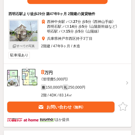
西明石駅より徒歩29分 築47年9ヶ月 2階建の賃貸物件
西神中央駅 バス
27
分 歩
5
分 （西神山手線）
西明石駅 バス
14
分 歩
5
分 （山陽新幹線
など
）
明石駅 バス
15
分 歩
5
分 （山陽線）
兵庫県神戸市西区持子3丁目
2階建 / 47年9ヶ月 / 木造
すべての写真
駐車場あり
8
万円
（管理費5,000円）
150,000円
250,000円
敷
礼
2階 / 4DK / 83.14㎡
お問い合わせ
（無料）
ほか提供