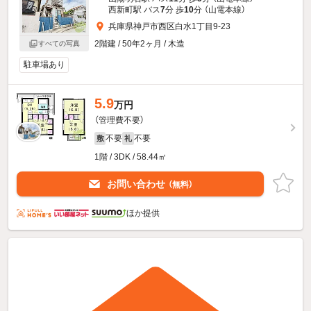
西新町駅 バス
7
分 歩
10
分 （山電本線）
兵庫県神戸市西区白水1丁目9-23
2階建 / 50年2ヶ月 / 木造
すべての写真
駐車場あり
5.9
万円
（管理費不要）
不要
不要
敷
礼
1階 / 3DK / 58.44㎡
お問い合わせ
（無料）
ほか提供