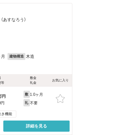
 （あすなろう）
）
ヶ月
木造
建物構造
料
敷金
お気に入り
費等
礼金
1.0ヶ月
敷
万円
不要
0円
礼
炊き機能
詳細を見る