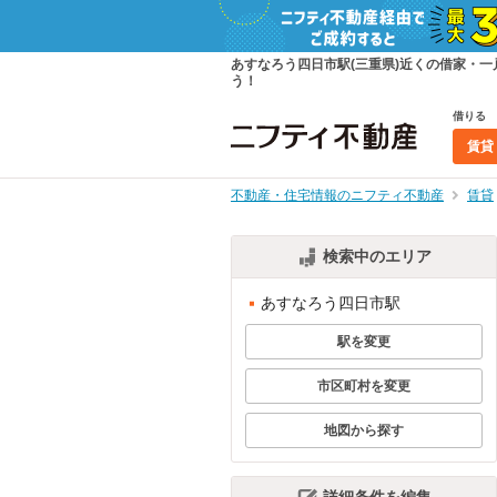
あすなろう四日市駅(三重県)近くの借家・
う！
借りる
賃貸
不動産・住宅情報のニフティ不動産
賃貸
検索中のエリア
あすなろう四日市駅
駅を変更
市区町村を変更
地図から探す