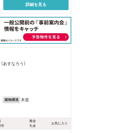
詳細を見る
 （あすなろう）
）
月
木造
建物構造
料
敷金
お気に入り
費等
礼金