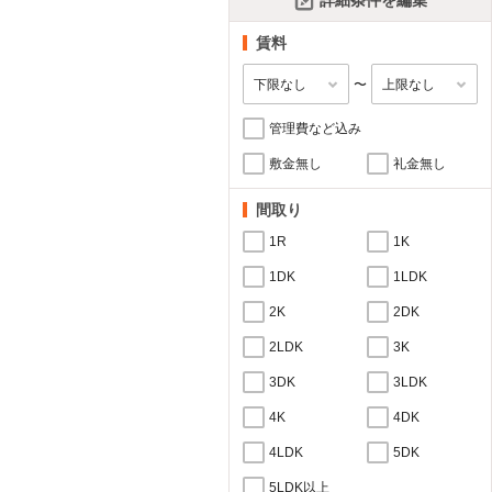
詳細条件を編集
賃料
〜
管理費など込み
敷金無し
礼金無し
間取り
1R
1K
1DK
1LDK
2K
2DK
2LDK
3K
3DK
3LDK
4K
4DK
4LDK
5DK
5LDK以上