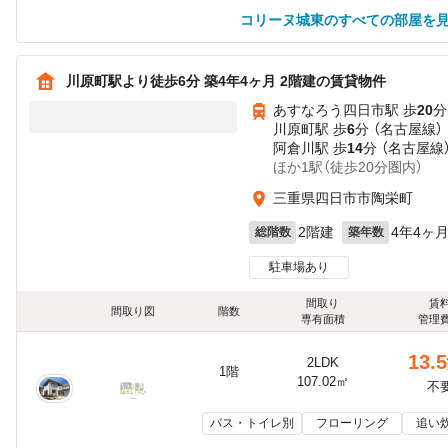
コリーヌ城東のすべての部屋を
川原町駅より徒歩6分 築4年4ヶ月 2階建の賃貸物件
あすなろう四日市駅 歩
20
分
川原町駅 歩
6
分 （名古屋線）
阿倉川駅 歩
14
分 （名古屋線
ほか1駅（徒歩20分圏内）
三重県四日市市陶栄町
2階建
4年4ヶ
総階数
築年数
駐車場あり
間取り
賃
間取り図
階数
専有面積
管理
13.5
2LDK
1階
107.02㎡
不
バス・トイレ別
フローリング
追い