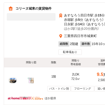
コリーヌ城東の賃貸物件
あすなろう四日市駅 歩
15
分
赤堀駅 歩
5
分 （あすなろう）
日永駅 歩
14
分 （あすなろう
ほか2駅（徒歩20分圏内）
三重県四日市市城東町
2階建
15年10
総階数
築年数
駐車場あり
間取り
賃
間取り図
階数
専有面積
管理
9.5
2LDK
1階
72.0㎡
2,50
バス・トイレ別
フローリング
追い
ほか提供