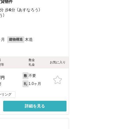
賃貸物件
分 歩
6
分 （あすなろう）
う）
）
ヶ月
木造
建物構造
料
敷金
お気に入り
費等
礼金
不要
敷
万円
1.0ヶ月
要
礼
ーリング
詳細を見る