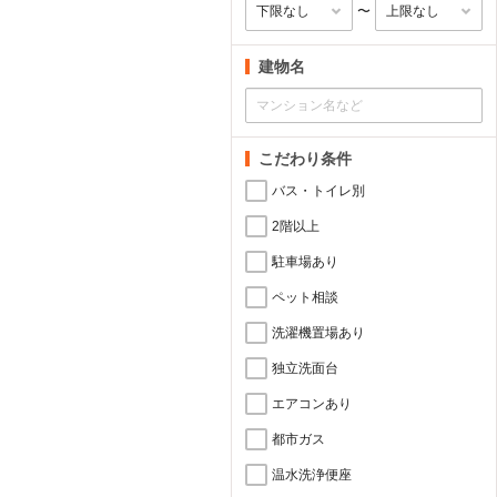
〜
建物名
こだわり条件
バス・トイレ別
2階以上
駐車場あり
ペット相談
洗濯機置場あり
独立洗面台
エアコンあり
都市ガス
温水洗浄便座