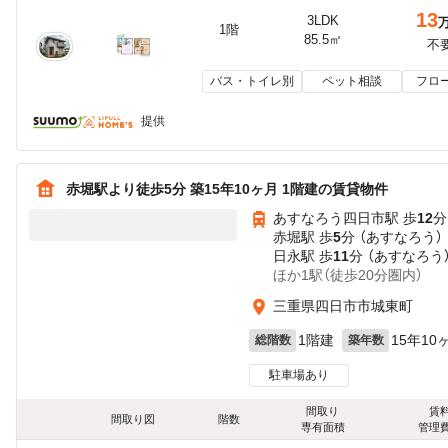
13
3LDK
1階
85.5㎡
不
バス・トイレ別
ペット相談
フロ
提供
赤堀駅より徒歩5分 築15年10ヶ月 1階建の賃貸物件
あすなろう四日市駅 歩
12
分
赤堀駅 歩
5
分 （あすなろう）
日永駅 歩
11
分 （あすなろう
ほか1駅（徒歩20分圏内）
三重県四日市市城東町
1階建
15年10
総階数
築年数
駐車場あり
間取り
賃
間取り図
階数
専有面積
管理