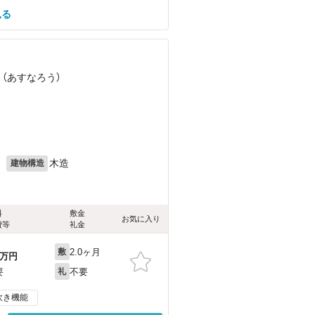
見る
 （あすなろう）
）
月
木造
建物構造
料
敷金
お気に入り
費等
礼金
2.0ヶ月
敷
万円
不要
要
礼
炊き機能