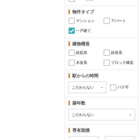
物件タイプ
マンション
アパート
一戸建て
建物構造
鉄筋系
鉄骨系
木造系
ブロック構造
駅からの時間
バス可
築年数
専有面積