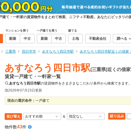
一戸建て・一軒家の賃貸物件をまとめて検索、ニフティ不動産。あなたにピッタリの
マンションを買う
一戸建てを買う
建てる
新築
中古
新築
中古
土地
不動産会社
調べる
三重県
四日市市
あすなろう四日市駅
あすなろう四日市駅近くの借家
あすなろう四日市駅
(三重県)近くの借
賃貸一戸建て・一軒家一覧
あすなろう四日市駅
の賃貸物件をさまざまなこだわり条件から検索できます
2026年07月23日
更新
現在の選択条件：
一戸建て
絞り込み
並び替え
＆
43
物件数
件