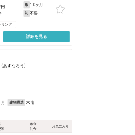
1.0ヶ月
敷
万円
不要
要
礼
ーリング
詳細を見る
 （あすなろう）
）
ヶ月
木造
建物構造
料
敷金
お気に入り
費等
礼金