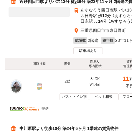
近鉄四日市駅よりバス13分 徒歩6分 築23年11ヶ月 2階建の
あすなろう四日市駅 バス
13
西日野駅 歩
12
分 （あすなろ
日永駅 歩
14
分 （あすなろう
三重県四日市市東日野町
2階建
23年11
総階数
築年数
駐車場あり
間取り
賃
間取り図
階数
専有面積
管理
11
3LDK
2階
94.4㎡
不
バス・トイレ別
ペット相談
フロ
提供
中川原駅より徒歩10分 築24年5ヶ月 1階建の賃貸物件