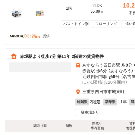
10.2
2LDK
1階
55.89㎡
不
バス・トイレ別
フローリング
追い
提供
赤堀駅より徒歩7分 築11年 2階建の賃貸物件
あすなろう四日市駅 歩
9
分 
赤堀駅 歩
6
分 （あすなろう）
近鉄四日市駅 歩
9
分 （名古
ほか1駅（徒歩20分圏内）
三重県四日市市城東町
2階建
11年
総階数
築年数
建
駐車場あり
間取り
賃
間取り図
階数
専有面積
管理