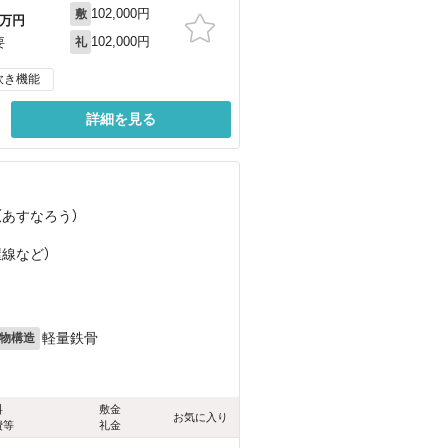
102,000円
敷
万円
102,000円
要
礼
炊き機能
詳細を見る
（あすなろう）
屋線
など
）
軽量鉄骨
物構造
料
敷金
お気に入り
費等
礼金