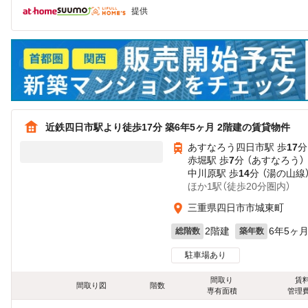
提供
近鉄四日市駅より徒歩17分 築6年5ヶ月 2階建の賃貸物件
あすなろう四日市駅 歩
17
分
赤堀駅 歩
7
分 （あすなろう）
中川原駅 歩
14
分 （湯の山線
ほか1駅（徒歩20分圏内）
三重県四日市市城東町
2階建
6年5ヶ
総階数
築年数
駐車場あり
間取り
賃
間取り図
階数
専有面積
管理