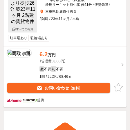
平田町駅 歩
26
分 （鈴鹿線）
鈴鹿サーキット稲生駅 歩
41
分 （伊勢鉄道）
三重県鈴鹿市住吉３
2階建 / 23年11ヶ月 / 木造
すべての写真
駐車場あり
駐輪場あり
6.2
万円
（管理費3,800円）
不要
不要
敷
礼
1階 / 2LDK / 68.46㎡
お問い合わせ
（無料）
提供