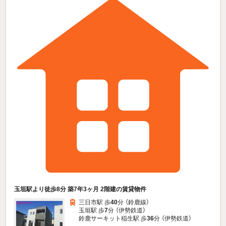
玉垣駅より徒歩8分 築7年3ヶ月 2階建の賃貸物件
三日市駅 歩
40
分 （鈴鹿線）
玉垣駅 歩
7
分 （伊勢鉄道）
鈴鹿サーキット稲生駅 歩
36
分 （伊勢鉄道）