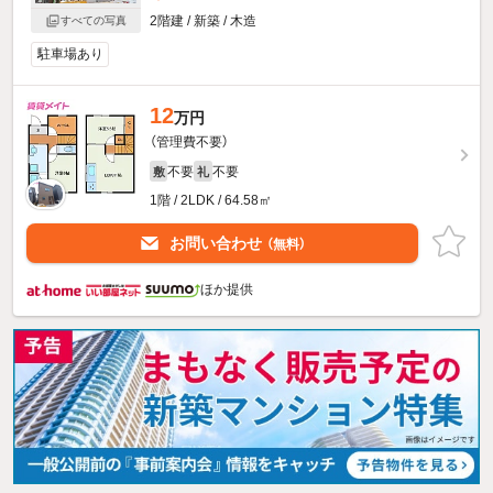
2階建 / 新築 / 木造
すべての写真
駐車場あり
12
万円
（管理費不要）
不要
不要
敷
礼
1階 / 2LDK / 64.58㎡
お問い合わせ
（無料）
ほか提供