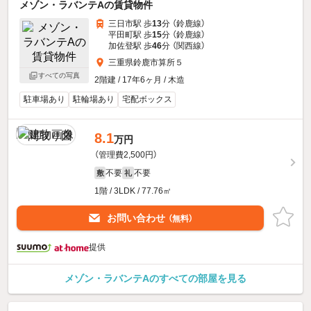
メゾン・ラバンテAの賃貸物件
三日市駅 歩
13
分 （鈴鹿線）
平田町駅 歩
15
分 （鈴鹿線）
加佐登駅 歩
46
分 （関西線）
三重県鈴鹿市算所５
すべての写真
2階建 / 17年6ヶ月 / 木造
駐車場あり
駐輪場あり
宅配ボックス
8.1
万円
（管理費2,500円）
不要
不要
敷
礼
1階 / 3LDK / 77.76㎡
お問い合わせ
（無料）
提供
メゾン・ラバンテAのすべての部屋を見る