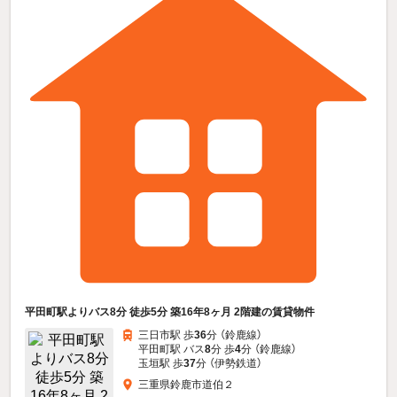
平田町駅よりバス8分 徒歩5分 築16年8ヶ月 2階建の賃貸物件
三日市駅 歩
36
分 （鈴鹿線）
平田町駅 バス
8
分 歩
4
分 （鈴鹿線）
玉垣駅 歩
37
分 （伊勢鉄道）
三重県鈴鹿市道伯２