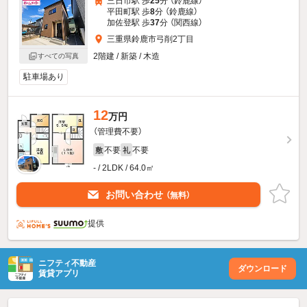
三日市駅 歩
25
分 （鈴鹿線）
平田町駅 歩
8
分 （鈴鹿線）
加佐登駅 歩
37
分 （関西線）
三重県鈴鹿市弓削2丁目
2階建 / 新築 / 木造
すべての写真
駐車場あり
12
万円
（管理費不要）
不要
不要
敷
礼
- / 2LDK / 64.0㎡
お問い合わせ
（無料）
提供
ニフティ不動産
ダウンロード
賃貸アプリ