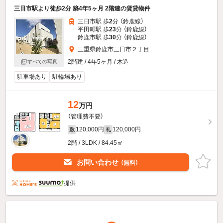
三日市駅より徒歩2分 築4年5ヶ月 2階建の賃貸物件
三日市駅 歩
2
分 （鈴鹿線）
平田町駅 歩
23
分 （鈴鹿線）
鈴鹿市駅 歩
30
分 （鈴鹿線）
三重県鈴鹿市三日市２丁目
2階建 / 4年5ヶ月 / 木造
すべての写真
駐車場あり
駐輪場あり
12
万円
（管理費不要）
120,000円
120,000円
敷
礼
2階 / 3LDK / 84.45㎡
お問い合わせ
（無料）
提供