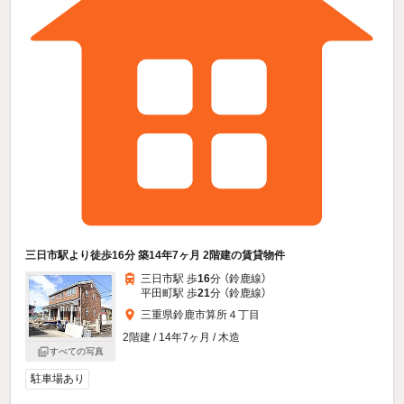
三日市駅より徒歩16分 築14年7ヶ月 2階建の賃貸物件
三日市駅 歩
16
分 （鈴鹿線）
平田町駅 歩
21
分 （鈴鹿線）
三重県鈴鹿市算所４丁目
2階建 / 14年7ヶ月 / 木造
すべての写真
駐車場あり