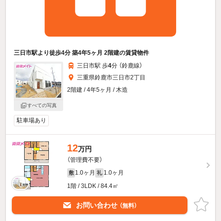
三日市駅より徒歩4分 築4年5ヶ月 2階建の賃貸物件
三日市駅 歩
4
分 （鈴鹿線）
三重県鈴鹿市三日市2丁目
2階建 / 4年5ヶ月 / 木造
すべての写真
駐車場あり
12
万円
（管理費不要）
1.0ヶ月
1.0ヶ月
敷
礼
1階 / 3LDK / 84.4㎡
お問い合わせ
（無料）