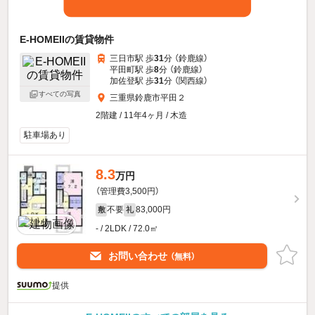
E-HOMEIIの賃貸物件
三日市駅 歩
31
分 （鈴鹿線）
平田町駅 歩
8
分 （鈴鹿線）
加佐登駅 歩
31
分 （関西線）
すべての写真
三重県鈴鹿市平田２
2階建 / 11年4ヶ月 / 木造
駐車場あり
8.3
万円
（管理費3,500円）
不要
83,000円
敷
礼
- / 2LDK / 72.0㎡
お問い合わせ
（無料）
提供