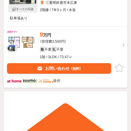
三重県鈴鹿市末広東
すべての写真
2階建 / 7年3ヶ月 / 木造
駐車場あり
9
万円
（管理費3,500円）
不要
不要
敷
礼
1階 / 3LDK / 73.47㎡
お問い合わせ
（無料）
提供