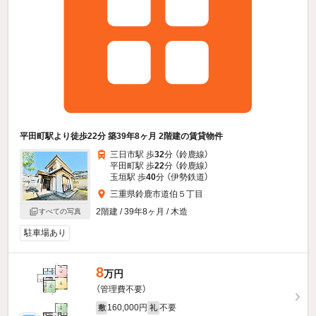
平田町駅より徒歩22分 築39年8ヶ月 2階建の賃貸物件
三日市駅 歩
32
分 （鈴鹿線）
平田町駅 歩
22
分 （鈴鹿線）
玉垣駅 歩
40
分 （伊勢鉄道）
三重県鈴鹿市道伯５丁目
2階建 / 39年8ヶ月 / 木造
すべての写真
駐車場あり
8
万円
（管理費不要）
160,000円
不要
敷
礼