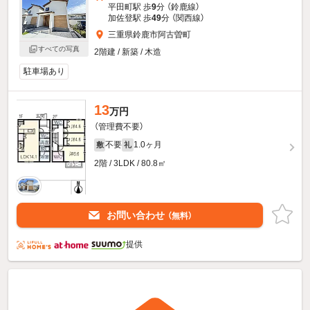
平田町駅 歩
9
分 （鈴鹿線）
加佐登駅 歩
49
分 （関西線）
三重県鈴鹿市阿古曽町
すべての写真
2階建 / 新築 / 木造
駐車場あり
13
万円
（管理費不要）
不要
1.0ヶ月
敷
礼
2階 / 3LDK / 80.8㎡
お問い合わせ
（無料）
提供