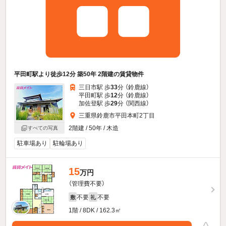
平田町駅より徒歩12分 築50年 2階建の賃貸物件
三日市駅 歩
33
分 （鈴鹿線）
平田町駅 歩
12
分 （鈴鹿線）
加佐登駅 歩
29
分 （関西線）
三重県鈴鹿市平田本町2丁目
2階建 / 50年 / 木造
すべての写真
駐車場あり
駐輪場あり
15
万円
（管理費不要）
不要
不要
敷
礼
1階 / 8DK / 162.3㎡