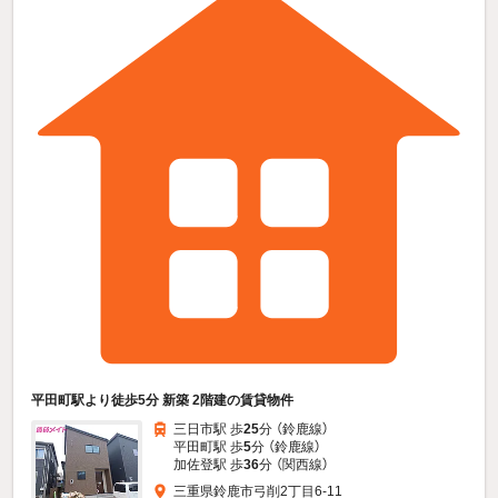
平田町駅より徒歩5分 新築 2階建の賃貸物件
三日市駅 歩
25
分 （鈴鹿線）
平田町駅 歩
5
分 （鈴鹿線）
加佐登駅 歩
36
分 （関西線）
三重県鈴鹿市弓削2丁目6-11