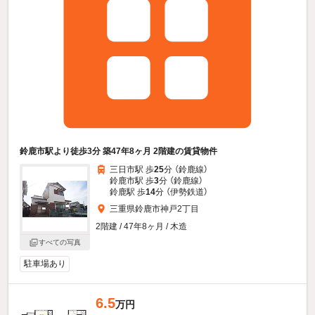
鈴鹿市駅より徒歩3分 築47年8ヶ月 2階建の賃貸物件
三日市駅 歩
25
分 （鈴鹿線）
鈴鹿市駅 歩
3
分 （鈴鹿線）
鈴鹿駅 歩
14
分 （伊勢鉄道）
三重県鈴鹿市神戸2丁目
2階建 / 47年8ヶ月 / 木造
すべての写真
駐車場あり
6.5
万円