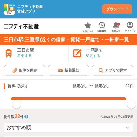
ニフティ不動産
ダウンロード
賃貸アプリ
お知らせ
閲覧履歴
マイページ
お気に入り
三日市駅(三重県)近くの借家・賃貸一戸建て・一軒家一覧
三日市駅
一戸建て
変更する
変更する
条件を保存
新着通知
アプリで探す
賃料で探す
指定なし
〜
指定なし
22
件
指定した賃料で絞り込む
22
物件数
件
2026年08月03日
更新