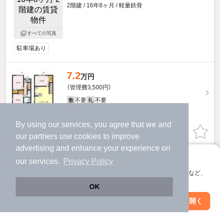
2階建 / 16年8ヶ月 / 軽量鉄骨
すべての写真
駐車場あり
7.2
万円
（管理費3,500円）
不要
不要
敷
礼
1階 / 3LDK / 74.02㎡
By using our services, you agree that we and
お問い合わせ
（無料）
our
partners
use cookies to improve
advertising and enhance your experience on
提供
アプリに切り替えて、サクサクお部屋探し
our services.
Privacy Policy
会員登録なしですぐ使える。マップ検索やお気に入り保存など、
アプリ限定の便利な機能が使えます！
OK
Web版で続行
アプリを開く
駅・沿線を変更
絞り込み条件を変更