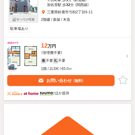
平田町駅 歩
5
分 （鈴鹿線）
加佐登駅 歩
32
分 （関西線）
三重県鈴鹿市弓削2丁目6-11
2階建 / 新築 / 木造
すべての写真
駐車場あり
12
万円
（管理費不要）
不要
不要
敷
礼
1階 / 2LDK / 65.0㎡
お問い合わせ
（無料）
ほか提供