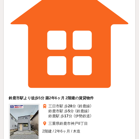
鈴鹿市駅より徒歩5分 築2年6ヶ月 2階建の賃貸物件
三日市駅 歩
28
分 （鈴鹿線）
鈴鹿市駅 歩
5
分 （鈴鹿線）
鈴鹿駅 歩
17
分 （伊勢鉄道）
三重県鈴鹿市神戸8丁目
2階建 / 2年6ヶ月 / 木造