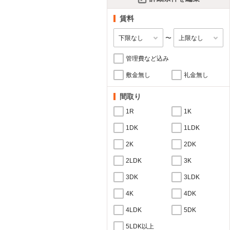
賃料
〜
管理費など込み
敷金無し
礼金無し
間取り
1R
1K
1DK
1LDK
2K
2DK
2LDK
3K
3DK
3LDK
4K
4DK
4LDK
5DK
5LDK以上