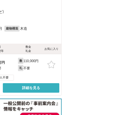
）
ど
）
月
木造
建物構造
料
敷金
お気に入り
費等
礼金
110,000円
敷
万円
不要
要
礼
人不要
詳細を見る