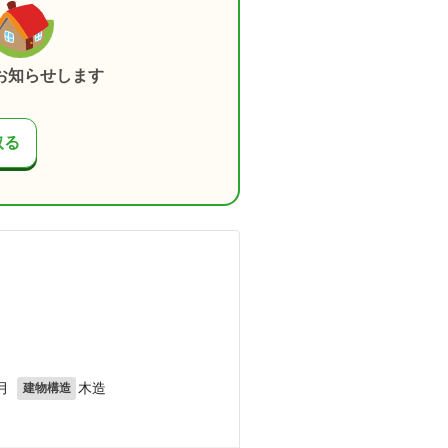
お知らせします
取る
）
）
月
木造
建物構造