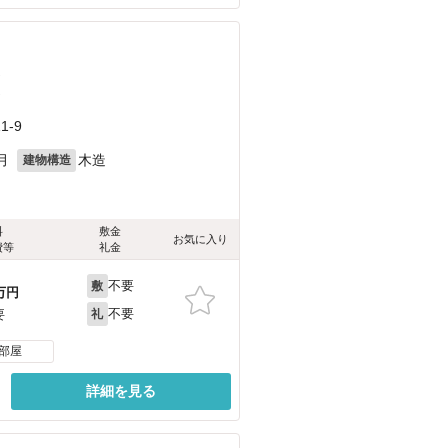
）
）
-9
月
木造
建物構造
料
敷金
お気に入り
費等
礼金
不要
敷
万円
不要
要
礼
部屋
詳細を見る