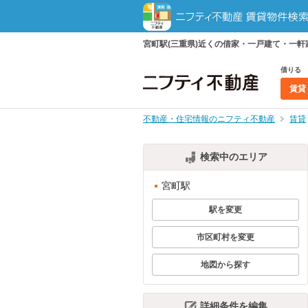
宮町駅(三重県)近くの借家・一戸建て・一
借りる
賃貸
不動産・住宅情報のニフティ不動産
賃貸
検索中のエリア
宮町駅
駅を変更
市区町村を変更
地図から探す
詳細条件を編集