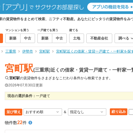
軒家の賃貸物件をまとめて検索、ニフティ不動産。あなたにピッタリの賃貸物件をみ
マンションを買う
一戸建てを買う
建てる
新築
中古
新築
中古
土地
不動産会社
調べる
三重県
伊勢市
宮町駅
宮町駅近くの借家・賃貸一戸建て・一軒家を探
宮町駅
(三重県)近くの借家・賃貸一戸建て・一軒家一
宮町駅
の賃貸物件をさまざまなこだわり条件から検索できます。
2026年07月30日
更新
現在の選択条件：
一戸建て
絞り込み
並び替え
＆
22
物件数
件