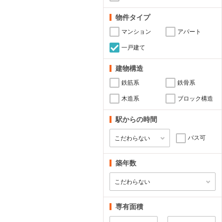
物件タイプ
マンション
アパート
一戸建て
建物構造
鉄筋系
鉄骨系
木造系
ブロック構造
駅からの時間
バス可
築年数
専有面積