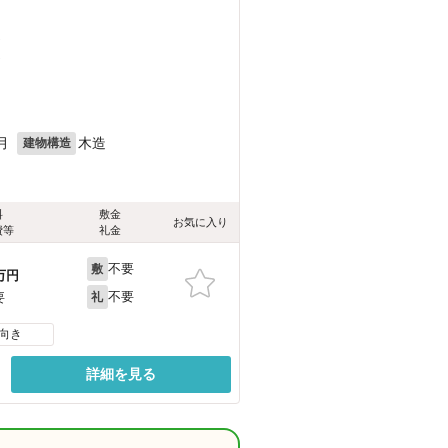
）
）
月
木造
建物構造
料
敷金
お気に入り
費等
礼金
不要
敷
万円
不要
要
礼
向き
詳細を見る