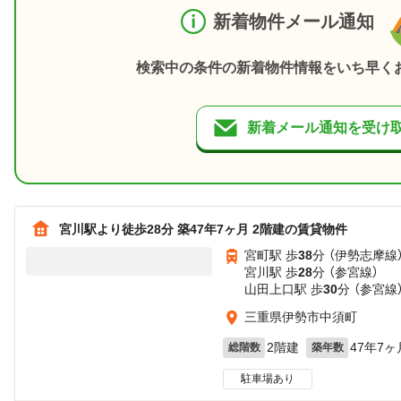
新着物件メール通知
検索中の条件の新着物件情報をいち早く
新着メール通知を受け
宮川駅より徒歩28分 築47年7ヶ月 2階建の賃貸物件
宮町駅 歩
38
分 （伊勢志摩線
宮川駅 歩
28
分 （参宮線）
山田上口駅 歩
30
分 （参宮線
三重県伊勢市中須町
2階建
47年7ヶ
総階数
築年数
駐車場あり