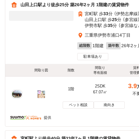
山田上口駅より徒歩25分 築26年2ヶ月 1階建の賃貸物件
宮町駅 歩
33
分 （伊勢志摩線
山田上口駅 歩
25
分 （参宮線
伊勢市駅 歩
35
分 （参宮線
な
三重県伊勢市浦口4丁目
1階建
26年2ヶ
総階数
築年数
駐車場あり
間取り
賃
間取り図
階数
専有面積
管理
3.9
2SDK
1階
67.07㎡
不
ペット相談
南向き
提供
宮町駅より徒歩40分 築33年7ヶ月 1階建の賃貸物件