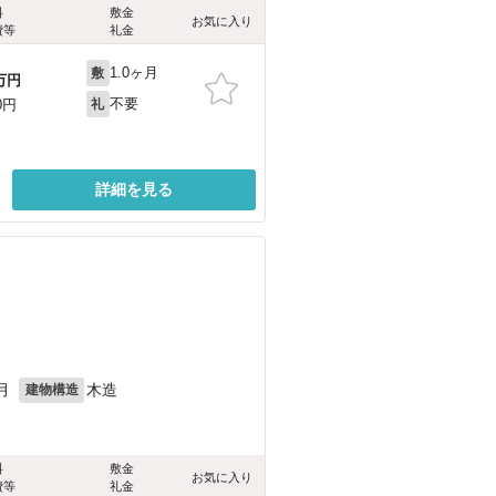
料
敷金
お気に入り
費等
礼金
1.0ヶ月
敷
万円
不要
0円
礼
詳細を見る
）
）
月
木造
建物構造
料
敷金
お気に入り
費等
礼金