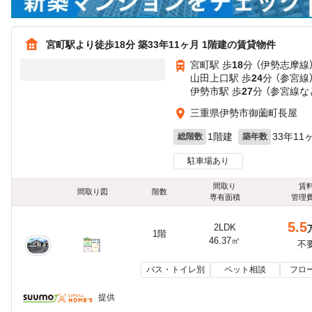
宮町駅より徒歩18分 築33年11ヶ月 1階建の賃貸物件
宮町駅 歩
18
分 （伊勢志摩線
山田上口駅 歩
24
分 （参宮線
伊勢市駅 歩
27
分 （参宮線
な
三重県伊勢市御薗町長屋
1階建
33年11
総階数
築年数
駐車場あり
間取り
賃
間取り図
階数
専有面積
管理
5.5
2LDK
1階
46.37㎡
不
バス・トイレ別
ペット相談
フロ
提供