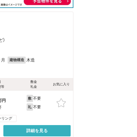
）
）
ど
）
ヶ月
木造
建物構造
料
敷金
お気に入り
費等
礼金
不要
敷
万円
不要
要
礼
ーリング
詳細を見る