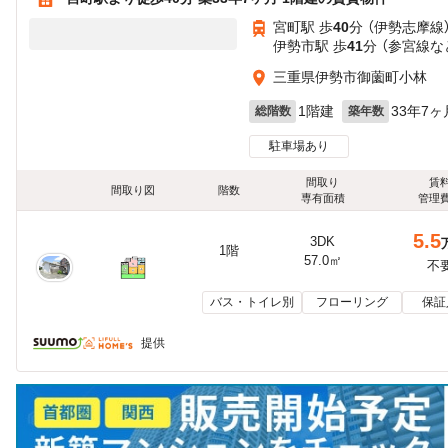
宮町駅 歩
40
分 （伊勢志摩線
伊勢市駅 歩
41
分 （参宮線
な
三重県伊勢市御薗町小林
1階建
33年7ヶ
総階数
築年数
駐車場あり
間取り
賃
間取り図
階数
専有面積
管理
5.5
3DK
1階
57.0㎡
不
バス・トイレ別
フローリング
保証
提供