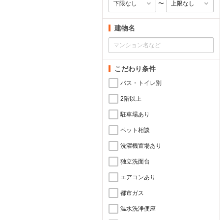
〜
建物名
こだわり条件
バス・トイレ別
2階以上
駐車場あり
ペット相談
洗濯機置場あり
独立洗面台
エアコンあり
都市ガス
温水洗浄便座