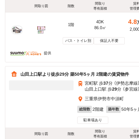
間取り
賃
間取り図
階数
専有面積
管理
4.8
4DK
1階
86.0㎡
2,00
バス・トイレ別
保証人不要
提供
山田上口駅より徒歩29分 築50年5ヶ月 2階建の賃貸物件
宮町駅 歩
37
分 （伊勢志摩線
山田上口駅 歩
29
分 （参宮線
三重県伊勢市中須町
2階建
50年5ヶ
総階数
築年数
駐車場あり
間取り
賃
間取り図
階数
専有面積
管理