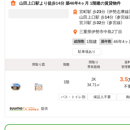
山田上口駅より徒歩14分 築46年4ヶ月 1階建の賃貸物件
宮町駅 歩
23
分 （伊勢志摩線
山田上口駅 歩
14
分 （参宮線
宮川駅 歩
32
分 （参宮線）
三重県伊勢市中島2丁目
1階建
46年4ヶ
総階数
築年数
駐車場あり
間取り
賃
間取り図
階数
専有面積
管理
3.5
2K
1階
34.71㎡
不
バス・トイレ別
保証人不要
南
提供