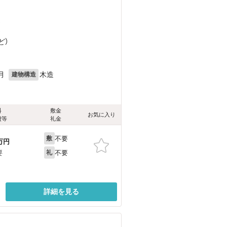
）
）
ど
）
月
木造
建物構造
料
敷金
お気に入り
費等
礼金
不要
敷
万円
不要
要
礼
詳細を見る