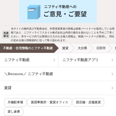
人気のこだわり条件
バス・トイレ別
2階以上
駐車場あり
ペット相談
当サイトの物件及び不動産会社、外壁塗装業者の情報は検索パートナーが提供している情
報であり、ニフティライフスタイル株式会社は内容の責任を負わないことを予めご了承く
免責
事項
ださい。本サービス内でお客様が入力される個人情報は、検索パートナーが取得し、同社
洗濯機置場あり
独立洗面台
の定める個人情報規約に従って取り扱われます。
不動産・住宅情報のニフティ不動産
賃貸
大分県
日田市
エアコンあり
都市ガス
ニフティ不動産
ニフティ不動産アプリ
温水洗浄便座
オートロック
＼Because／ ニフティ不動産
コンロ2口以上
追焚き機能
賃貸
TV付インターホン
角部屋
新着のみ
インターネット無料
月極駐車場
賃貸事務所・賃貸オフィス
貸店舗・店舗賃貸
貸し倉庫
該当件数: