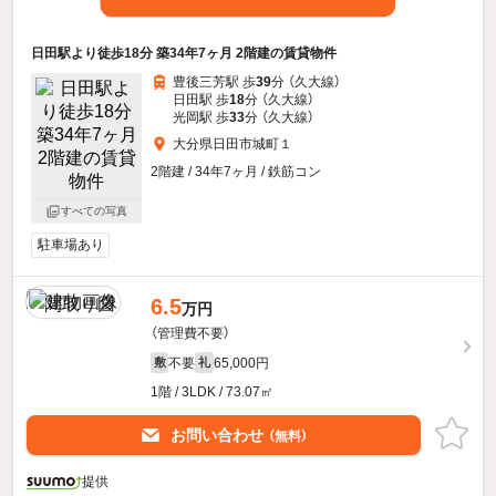
日田駅より徒歩18分 築34年7ヶ月 2階建の賃貸物件
豊後三芳駅 歩
39
分 （久大線）
日田駅 歩
18
分 （久大線）
光岡駅 歩
33
分 （久大線）
大分県日田市城町１
2階建 / 34年7ヶ月 / 鉄筋コン
すべての写真
駐車場あり
6.5
万円
（管理費不要）
不要
65,000円
敷
礼
1階 / 3LDK / 73.07㎡
お問い合わせ
（無料）
提供