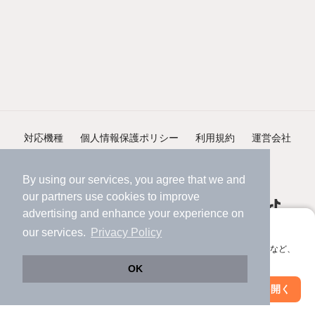
対応機種
個人情報保護ポリシー
利用規約
運営会社
ヘルプ・お問い合わせ
採用情報
By using our services, you agree that we and
our
partners
use cookies to improve
advertising and enhance your experience on
アプリに切り替えて、サクサクお部屋探し
our services.
Privacy Policy
会員登録なしですぐ使える。マップ検索やお気に入り保存など、
©NIFTY Lifestyle Co., Ltd.
アプリ限定の便利な機能が使えます！
OK
Web版で続行
アプリを開く
駅・沿線を変更
絞り込み条件を変更