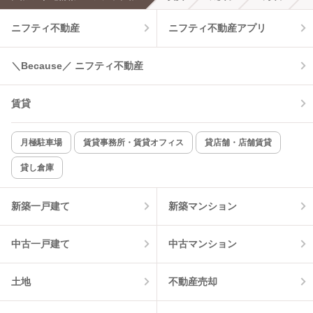
エアコンあり
都市ガス
ニフティ不動産
ニフティ不動産アプリ
温水洗浄便座
オートロック
＼Because／ ニフティ不動産
コンロ2口以上
追焚き機能
賃貸
TV付インターホン
角部屋
新着のみ
インターネット無料
月極駐車場
賃貸事務所・賃貸オフィス
貸店舗・店舗賃貸
貸し倉庫
該当件数:
物件一覧に反映
12
件
新築一戸建て
新築マンション
中古一戸建て
中古マンション
土地
不動産売却