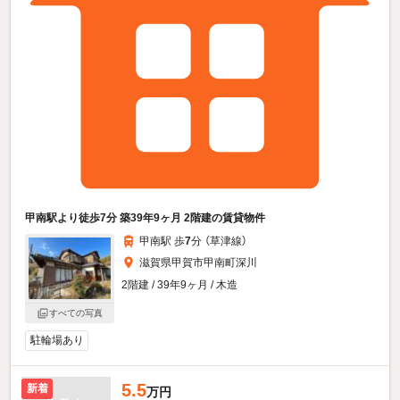
甲南駅より徒歩7分 築39年9ヶ月 2階建の賃貸物件
甲南駅 歩
7
分 （草津線）
滋賀県甲賀市甲南町深川
2階建 / 39年9ヶ月 / 木造
すべての写真
駐輪場あり
5.5
新着
万円