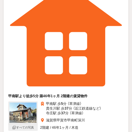
甲南駅より徒歩5分 築46年1ヶ月 2階建の賃貸物件
甲南駅 歩
5
分 （草津線）
貴生川駅 歩
37
分 （近江鉄道線
など
）
寺庄駅 歩
37
分 （草津線）
滋賀県甲賀市甲南町深川
2階建 / 46年1ヶ月 / 木造
すべての写真