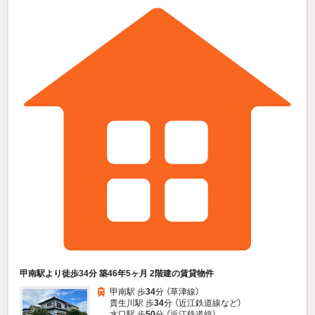
甲南駅より徒歩34分 築46年5ヶ月 2階建の賃貸物件
甲南駅 歩
34
分 （草津線）
貴生川駅 歩
34
分 （近江鉄道線
など
）
水口駅 歩
50
分 （近江鉄道線）