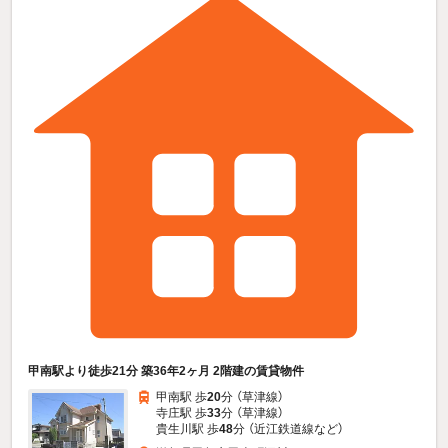
甲南駅より徒歩21分 築36年2ヶ月 2階建の賃貸物件
甲南駅 歩
20
分 （草津線）
寺庄駅 歩
33
分 （草津線）
貴生川駅 歩
48
分 （近江鉄道線
など
）