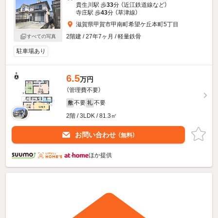
貴生川駅 歩
33
分 （近江鉄道線
など
）
寺庄駅 歩
43
分 （草津線）
滋賀県甲賀市甲南町希望ケ丘本町5丁目
2階建 / 27年7ヶ月 / 軽量鉄骨
すべての写真
駐車場あり
6.5
万円
（管理費不要）
不要
不要
敷
礼
2階 / 3LDK / 81.3㎡
お問い合わせ
（無料）
ほか提供