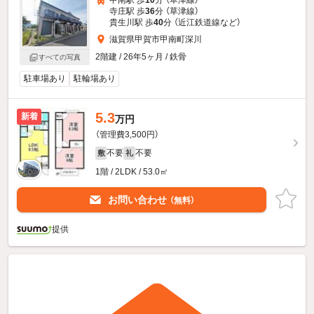
甲南駅 歩
10
分 （草津線）
寺庄駅 歩
36
分 （草津線）
貴生川駅 歩
40
分 （近江鉄道線
など
）
滋賀県甲賀市甲南町深川
2階建 / 26年5ヶ月 / 鉄骨
すべての写真
駐車場あり
駐輪場あり
5.3
新着
万円
（管理費3,500円）
不要
不要
敷
礼
1階 / 2LDK / 53.0㎡
お問い合わせ
（無料）
提供