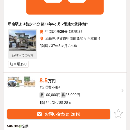
甲南駅より徒歩26分 築37年6ヶ月 2階建の賃貸物件
甲南駅 歩
26
分 （草津線）
滋賀県甲賀市甲南町希望ケ丘本町４
2階建 / 37年6ヶ月 / 木造
すべての写真
駐車場あり
8.5
万円
（管理費不要）
100,000円
85,000円
敷
礼
1階 / 4LDK / 85.28㎡
お問い合わせ
（無料）
提供