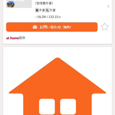
（管理費不要）
不要
不要
敷
礼
- / 6LDK / 133.15㎡
お問い合わせ
（無料）
提供