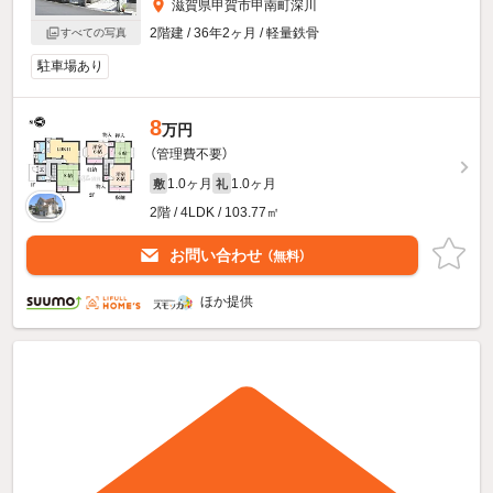
滋賀県甲賀市甲南町深川
2階建 / 36年2ヶ月 / 軽量鉄骨
すべての写真
駐車場あり
8
万円
（管理費不要）
1.0ヶ月
1.0ヶ月
敷
礼
2階 / 4LDK / 103.77㎡
お問い合わせ
（無料）
ほか提供