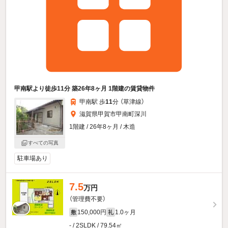
甲南駅より徒歩11分 築26年8ヶ月 1階建の賃貸物件
甲南駅 歩
11
分 （草津線）
滋賀県甲賀市甲南町深川
1階建 / 26年8ヶ月 / 木造
すべての写真
駐車場あり
7.5
万円
（管理費不要）
150,000円
1.0ヶ月
敷
礼
- / 2SLDK / 79.54㎡