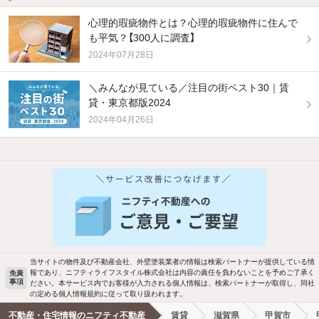
心理的瑕疵物件とは？心理的瑕疵物件に住んで
も平気？【300人に調査】
2024年07月28日
＼みんなが見ている／注目の街ベスト30｜賃
貸・東京都版2024
2024年04月26日
他の人はこんな条件で絞り込んでいます！
人気のこだわり条件
バス・トイレ別
2階以上
駐車場あり
ペット相談
当サイトの物件及び不動産会社、外壁塗装業者の情報は検索パートナーが提供している情
報であり、ニフティライフスタイル株式会社は内容の責任を負わないことを予めご了承く
免責
事項
ださい。本サービス内でお客様が入力される個人情報は、検索パートナーが取得し、同社
洗濯機置場あり
独立洗面台
の定める個人情報規約に従って取り扱われます。
不動産・住宅情報のニフティ不動産
賃貸
滋賀県
甲賀市