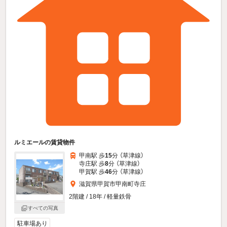
ルミエールの賃貸物件
甲南駅 歩
15
分 （草津線）
寺庄駅 歩
8
分 （草津線）
甲賀駅 歩
46
分 （草津線）
滋賀県甲賀市甲南町寺庄
2階建 / 18年 / 軽量鉄骨
すべての写真
駐車場あり