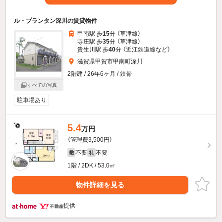
ル・プランタン深川の賃貸物件
甲南駅 歩
15
分 （草津線）
寺庄駅 歩
35
分 （草津線）
貴生川駅 歩
40
分 （近江鉄道線
など
）
滋賀県甲賀市甲南町深川
2階建 / 26年6ヶ月 / 鉄骨
すべての写真
駐車場あり
5.4
万円
（管理費3,500円）
不要
不要
敷
礼
1階 / 2DK / 53.0㎡
物件詳細を見る
提供