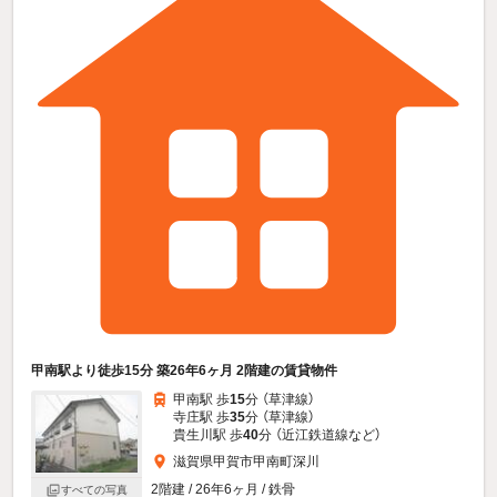
甲南駅より徒歩15分 築26年6ヶ月 2階建の賃貸物件
甲南駅 歩
15
分 （草津線）
寺庄駅 歩
35
分 （草津線）
貴生川駅 歩
40
分 （近江鉄道線
など
）
滋賀県甲賀市甲南町深川
2階建 / 26年6ヶ月 / 鉄骨
すべての写真