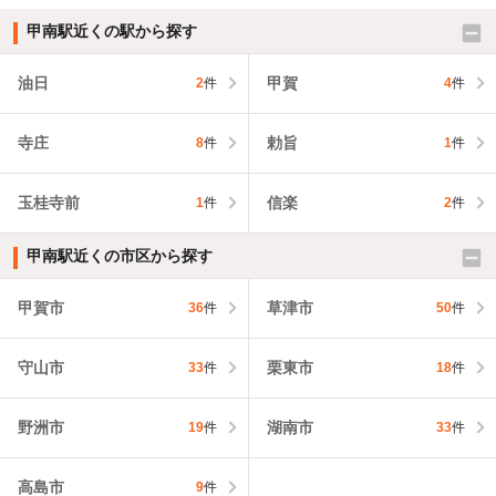
甲南駅近くの駅から探す
油日
甲賀
2
件
4
件
寺庄
勅旨
8
件
1
件
玉桂寺前
信楽
1
件
2
件
甲南駅近くの市区から探す
甲賀市
草津市
36
件
50
件
守山市
栗東市
33
件
18
件
野洲市
湖南市
19
件
33
件
高島市
9
件