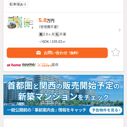
駐車場あり
5.8
万円
（管理費不要）
2.0ヶ月
不要
敷
礼
- / 6DK / 105.02㎡
お問い合わせ
（無料）
提供