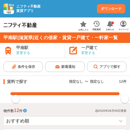
ニフティ不動産
ダウンロード
賃貸アプリ
お知らせ
閲覧履歴
マイページ
お気に入り
甲南駅(滋賀県)近くの借家・賃貸一戸建て・一軒家一覧
甲南駅
一戸建て
変更する
変更する
条件を保存
新着通知
アプリで探す
賃料で探す
指定なし
〜
指定なし
12
件
指定した賃料で絞り込む
12
物件数
件
2026年08月09日
更新