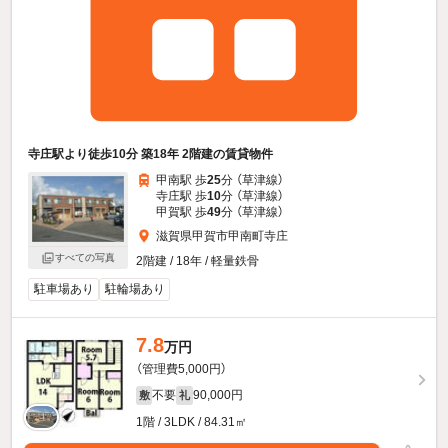
寺庄駅より徒歩10分 築18年 2階建の賃貸物件
甲南駅 歩
25
分 （草津線）
寺庄駅 歩
10
分 （草津線）
甲賀駅 歩
49
分 （草津線）
滋賀県甲賀市甲南町寺庄
すべての写真
2階建 / 18年 / 軽量鉄骨
駐車場あり
駐輪場あり
7.8
万円
（管理費5,000円）
不要
90,000円
敷
礼
1階 / 3LDK / 84.31㎡