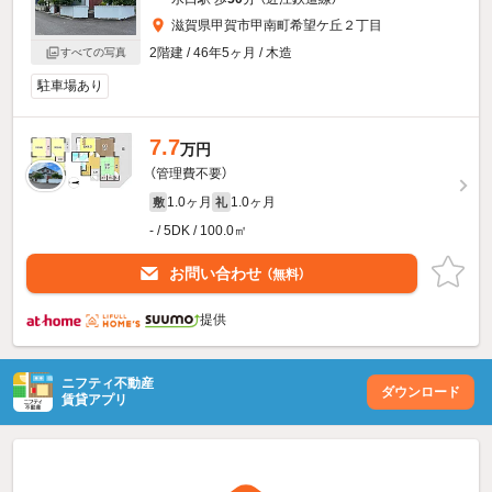
滋賀県甲賀市甲南町希望ケ丘２丁目
2階建 / 46年5ヶ月 / 木造
すべての写真
駐車場あり
7.7
万円
（管理費不要）
1.0ヶ月
1.0ヶ月
敷
礼
- / 5DK / 100.0㎡
お問い合わせ
（無料）
提供
ニフティ不動産
ダウンロード
賃貸アプリ