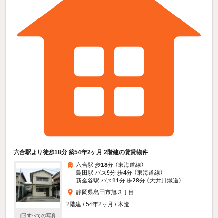
六合駅より徒歩18分 築54年2ヶ月 2階建の賃貸物件
六合駅 歩
18
分 （東海道線）
島田駅 バス
9
分 歩
4
分 （東海道線）
新金谷駅 バス
11
分 歩
28
分 （大井川鐵道）
静岡県島田市旭３丁目
2階建 / 54年2ヶ月 / 木造
すべての写真