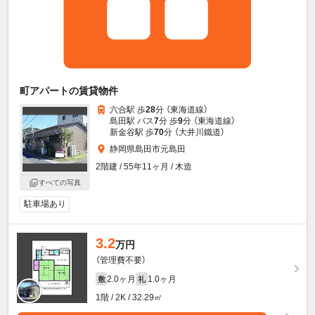
町アパートの賃貸物件
六合駅 歩
28
分 （東海道線）
島田駅 バス
7
分 歩
9
分 （東海道線）
新金谷駅 歩
70
分 （大井川鐵道）
静岡県島田市元島田
2階建 / 55年11ヶ月 / 木造
すべての写真
駐車場あり
3.2
万円
（管理費不要）
2.0ヶ月
1.0ヶ月
敷
礼
1階 / 2K / 32.29㎡