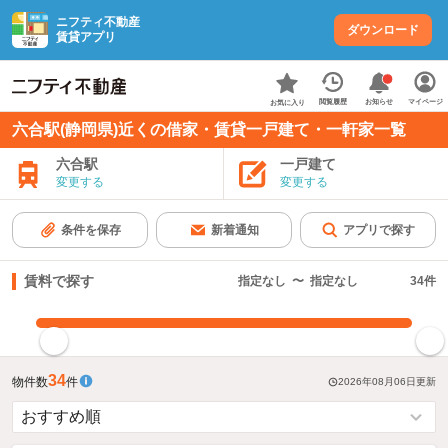
ニフティ不動産
ダウンロード
賃貸アプリ
お知らせ
閲覧履歴
マイページ
お気に入り
六合駅(静岡県)近くの借家・賃貸一戸建て・一軒家一覧
六合駅
一戸建て
変更する
変更する
条件を保存
新着通知
アプリで探す
賃料で探す
指定なし
〜
指定なし
34
件
指定した賃料で絞り込む
34
物件数
件
2026年08月06日
更新