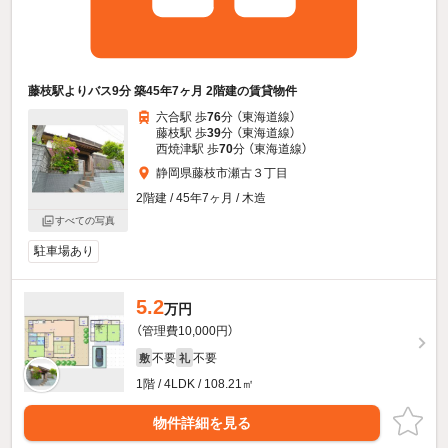
藤枝駅よりバス9分 築45年7ヶ月 2階建の賃貸物件
六合駅 歩
76
分 （東海道線）
藤枝駅 歩
39
分 （東海道線）
西焼津駅 歩
70
分 （東海道線）
静岡県藤枝市瀬古３丁目
2階建 / 45年7ヶ月 / 木造
すべての写真
駐車場あり
5.2
万円
（管理費10,000円）
不要
不要
敷
礼
1階 / 4LDK / 108.21㎡
物件詳細を見る