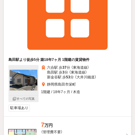
島田駅より徒歩5分 築18年7ヶ月 1階建の賃貸物件
六合駅 歩
37
分 （東海道線）
島田駅 歩
3
分 （東海道線）
新金谷駅 歩
53
分 （大井川鐵道）
静岡県島田市栄町
1階建 / 18年7ヶ月 / 木造
すべての写真
駐車場あり
7
万円
（管理費不要）