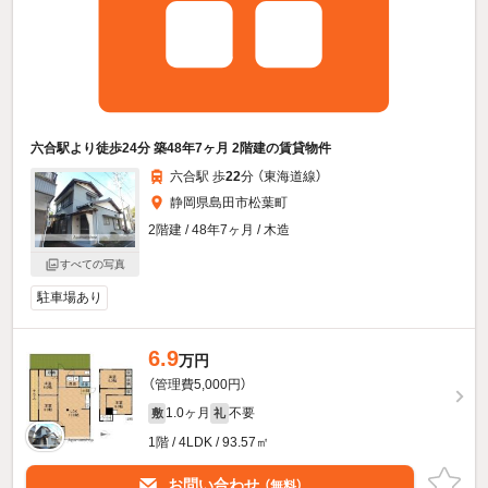
六合駅より徒歩24分 築48年7ヶ月 2階建の賃貸物件
六合駅 歩
22
分 （東海道線）
静岡県島田市松葉町
2階建 / 48年7ヶ月 / 木造
すべての写真
駐車場あり
6.9
万円
（管理費5,000円）
1.0ヶ月
不要
敷
礼
1階 / 4LDK / 93.57㎡
お問い合わせ
（無料）