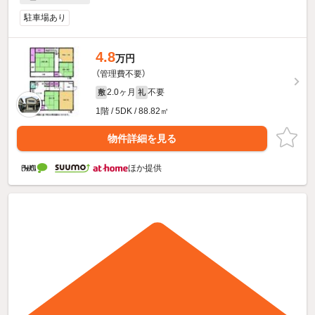
駐車場あり
4.8
万円
（管理費不要）
2.0ヶ月
不要
敷
礼
1階 / 5DK / 88.82㎡
物件詳細を見る
ほか提供