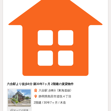
六合駅より徒歩8分 築30年7ヶ月 2階建の賃貸物件
六合駅 歩
8
分 （東海道線）
静岡県島田市道悦４丁目
2階建 / 30年7ヶ月 / 木造
すべての写真