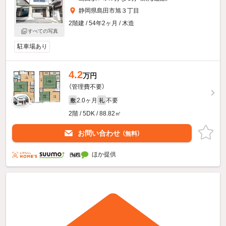
静岡県島田市旭３丁目
2階建 / 54年2ヶ月 / 木造
すべての写真
駐車場あり
4.2
万円
（管理費不要）
2.0ヶ月
不要
敷
礼
2階 / 5DK / 88.82㎡
お問い合わせ
（無料）
ほか提供