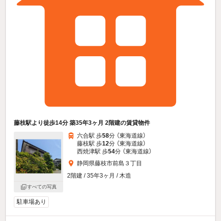
藤枝駅より徒歩14分 築35年3ヶ月 2階建の賃貸物件
六合駅 歩
58
分 （東海道線）
藤枝駅 歩
12
分 （東海道線）
西焼津駅 歩
54
分 （東海道線）
静岡県藤枝市前島３丁目
2階建 / 35年3ヶ月 / 木造
すべての写真
駐車場あり