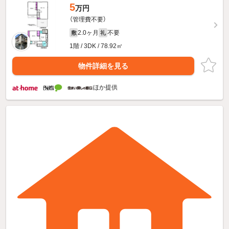
5
万円
（管理費不要）
2.0ヶ月
不要
敷
礼
1階 / 3DK / 78.92㎡
物件詳細を見る
ほか提供