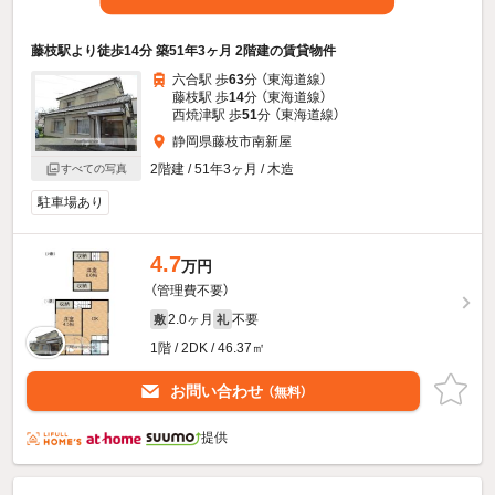
藤枝駅より徒歩14分 築51年3ヶ月 2階建の賃貸物件
六合駅 歩
63
分 （東海道線）
藤枝駅 歩
14
分 （東海道線）
西焼津駅 歩
51
分 （東海道線）
静岡県藤枝市南新屋
2階建 / 51年3ヶ月 / 木造
すべての写真
駐車場あり
4.7
万円
（管理費不要）
2.0ヶ月
不要
敷
礼
1階 / 2DK / 46.37㎡
お問い合わせ
（無料）
提供