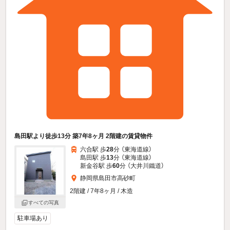
島田駅より徒歩13分 築7年8ヶ月 2階建の賃貸物件
六合駅 歩
28
分 （東海道線）
島田駅 歩
13
分 （東海道線）
新金谷駅 歩
60
分 （大井川鐵道）
静岡県島田市高砂町
2階建 / 7年8ヶ月 / 木造
すべての写真
駐車場あり