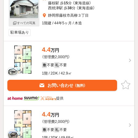
藤枝駅 歩
15
分 （東海道線）
西焼津駅 歩
38
分 （東海道線）
静岡県藤枝市高柳３丁目
1階建 / 44年5ヶ月 / 木造
すべての写真
駐車場あり
4.4
万円
（管理費2,000円）
不要
不要
敷
礼
1階 / 2DK / 42.9㎡
お問い合わせ
（無料）
提供
4.4
万円
（管理費2,000円）
不要
不要
敷
礼
1階 / 3DK / 49.68㎡