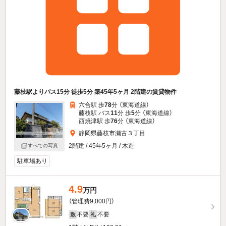
藤枝駅よりバス15分 徒歩5分 築45年5ヶ月 2階建の賃貸物件
六合駅 歩
78
分 （東海道線）
藤枝駅 バス
11
分 歩
5
分 （東海道線）
西焼津駅 歩
76
分 （東海道線）
静岡県藤枝市瀬古３丁目
2階建 / 45年5ヶ月 / 木造
すべての写真
駐車場あり
4.9
万円
（管理費9,000円）
不要
不要
敷
礼