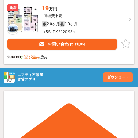
19
新着
万円
（管理費不要）
2.0ヶ月
1.0ヶ月
敷
礼
- / 5SLDK / 120.93㎡
お問い合わせ
（無料）
提供
ニフティ不動産
ダウンロード
賃貸アプリ