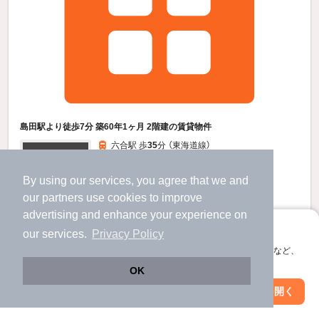
島田駅より徒歩7分 築60年1ヶ月 2階建の賃貸物件
六合駅 歩
35
分 （東海道線）
島田駅 歩
7
分 （東海道線）
新金谷駅 歩
58
分 （大井川鐵道）
By using our services, you agree that we and
静岡県島田市南１丁目
our
partners
use cookies to improve
2階建 / 60年1ヶ月 / 木造
advertising and enhance your experience on
すべての写真
アプリに切り替えて、サクサクお部屋探し
our services.
Privacy Policy
会員登録なしですぐ使える。マップ検索やお気に入り保存など、
6.4
万円
アプリ限定の便利な機能が使えます！
OK
（管理費不要）
Web版で続行
アプリを開く
2.0ヶ月
不要
敷
礼
駅・沿線を変更
絞り込み条件を変更
1階 / 5DK / 91.56㎡