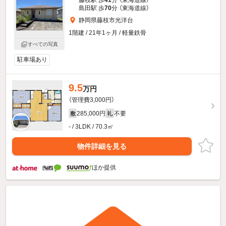
藤枝駅 歩
41
分 （東海道線）
島田駅 歩
70
分 （東海道線）
静岡県藤枝市光洋台
1階建 / 21年1ヶ月 / 軽量鉄骨
すべての写真
駐車場あり
9.5
万円
（管理費3,000円）
285,000円
不要
敷
礼
- / 3LDK / 70.3㎡
物件詳細を見る
ほか提供