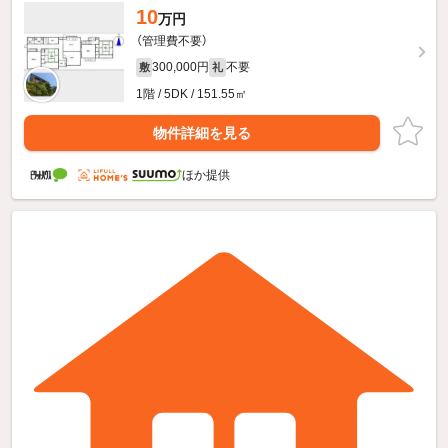
10
万円
（管理費不要）
300,000円
不要
敷
礼
1階 / 5DK / 151.55㎡
物件詳細を見る
ほか提供