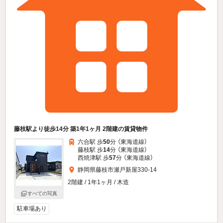
藤枝駅より徒歩14分 築1年1ヶ月 2階建の賃貸物件
六合駅 歩
50
分 （東海道線）
藤枝駅 歩
14
分 （東海道線）
西焼津駅 歩
57
分 （東海道線）
静岡県藤枝市瀬戸新屋330-14
2階建 / 1年1ヶ月 / 木造
すべての写真
駐車場あり