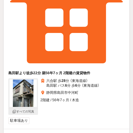
島田駅より徒歩22分 築56年7ヶ月 2階建の賃貸物件
六合駅 歩
28
分 （東海道線）
島田駅 バス
6
分 歩
6
分 （東海道線）
静岡県島田市中河町
2階建 / 56年7ヶ月 / 木造
すべての写真
駐車場あり