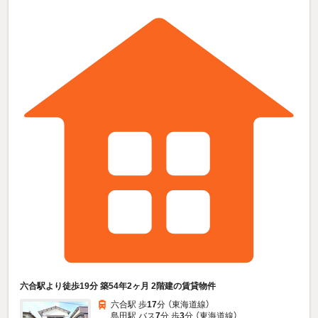
六合駅より徒歩19分 築54年2ヶ月 2階建の賃貸物件
六合駅 歩
17
分 （東海道線）
島田駅 バス
7
分 歩
3
分 （東海道線）