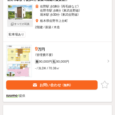
佐野駅 歩
18
分 （両毛線
など
）
佐野市駅 歩
8
分 （東武佐野線）
堀米駅 歩
33
分 （東武佐野線）
栃木県佐野市上台町
すべての写真
2階建 / 新築 / 木造
駐車場あり
9
万円
（管理費不要）
90,000円
90,000円
敷
礼
- / 3LDK / 70.38㎡
お問い合わせ
（無料）
提供