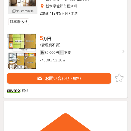
栃木県佐野市堀米町
すべての写真
2階建 / 19年5ヶ月 / 木造
駐車場あり
5
万円
（管理費不要）
75,000円
不要
敷
礼
- / 3DK / 52.16㎡
お問い合わせ
（無料）
提供