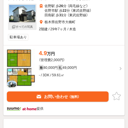
佐野駅 歩
26
分 （両毛線
など
）
佐野市駅 歩
22
分 （東武佐野線）
田島駅 歩
31
分 （東武佐野線）
栃木県佐野市大橋町
すべての写真
2階建 / 29年7ヶ月 / 木造
駐車場あり
4.9
万円
（管理費2,000円）
80,000円
49,000円
敷
礼
- / 3DK / 59.61㎡
お問い合わせ
（無料）
提供