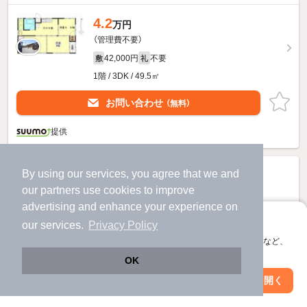
4.2
万円
（管理費不要）
42,000円
不要
敷
礼
1階 / 3DK / 49.5㎡
お問い合わせ
（無料）
提供
By using our services, you agree that we and
our
partners
use cookies to improve
advertising and enhance your experience on
アプリに切り替えて、サクサクお部屋探し
our services.
Privacy Policy
会員登録なしですぐ使える。マップ検索やお気に入り保存など、
アプリ限定の便利な機能が使えます！
OK
Web版で続行
アプリを開く
駅・沿線を変更
絞り込み条件を変更