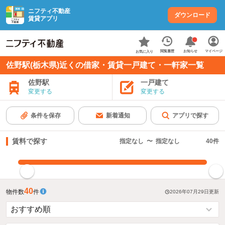
ニフティ不動産
ダウンロード
賃貸アプリ
お知らせ
閲覧履歴
マイページ
お気に入り
佐野駅(栃木県)近くの借家・賃貸一戸建て・一軒家一覧
佐野駅
一戸建て
変更する
変更する
条件を保存
新着通知
アプリで探す
賃料で探す
指定なし
〜
指定なし
40
件
指定した賃料で絞り込む
40
物件数
件
2026年07月29日
更新