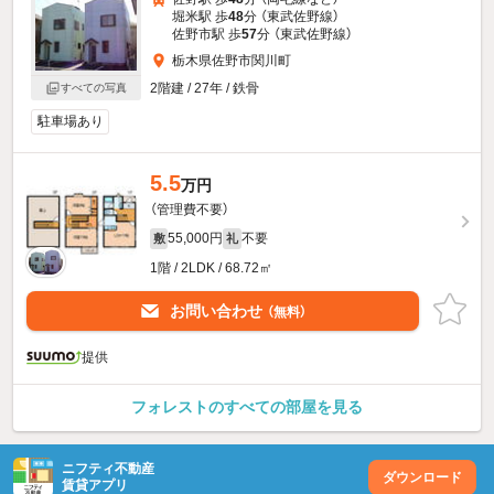
堀米駅 歩
48
分 （東武佐野線）
佐野市駅 歩
57
分 （東武佐野線）
栃木県佐野市関川町
2階建 / 27年 / 鉄骨
すべての写真
駐車場あり
5.5
万円
（管理費不要）
55,000円
不要
敷
礼
1階 / 2LDK / 68.72㎡
お問い合わせ
（無料）
提供
フォレストのすべての部屋を見る
ニフティ不動産
ダウンロード
賃貸アプリ