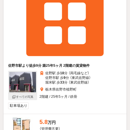
佐野市駅より徒歩9分 築25年5ヶ月 2階建の賃貸物件
佐野駅 歩
18
分 （両毛線
など
）
佐野市駅 歩
9
分 （東武佐野線）
堀米駅 歩
33
分 （東武佐野線）
栃木県佐野市植野町
2階建 / 25年5ヶ月 / 鉄骨
すべての写真
駐車場あり
5.8
万円
（管理費不要）