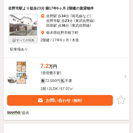
佐野市駅より徒歩23分 築17年6ヶ月 2階建の賃貸物件
佐野駅 歩
34
分 （両毛線
など
）
佐野市駅 歩
23
分 （東武佐野線）
田島駅 歩
36
分 （東武佐野線）
栃木県佐野市植下町
2階建 / 17年6ヶ月 / 木造
すべての写真
駐車場あり
7.2
万円
（管理費不要）
72,000円
不要
敷
礼
1階 / 2LDK / 67.07㎡
お問い合わせ
（無料）
提供