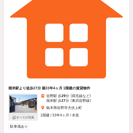
堀米駅より徒歩27分 築33年4ヶ月 1階建の賃貸物件
佐野駅 歩
29
分 （両毛線
など
）
堀米駅 歩
27
分 （東武佐野線）
栃木県佐野市犬伏上町
1階建 / 33年4ヶ月 / 木造
すべての写真
駐車場あり