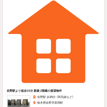
佐野駅より徒歩15分 新築 2階建の賃貸物件
佐野駅 歩
15
分 （両毛線
など
）
栃木県佐野市富岡町