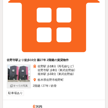
佐野市駅より徒歩10分 築27年 2階建の賃貸物件
佐野駅 歩
18
分 （両毛線
など
）
佐野市駅 歩
9
分 （東武佐野線）
堀米駅 歩
33
分 （東武佐野線）
栃木県佐野市植野町
2階建 / 27年 / 鉄骨
すべての写真
駐車場あり
6
万円