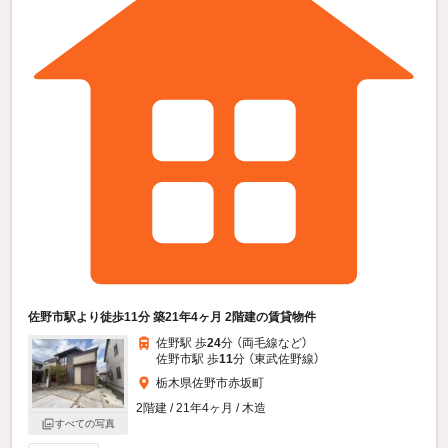
佐野市駅より徒歩11分 築21年4ヶ月 2階建の賃貸物件
佐野駅 歩
24
分 （両毛線
など
）
佐野市駅 歩
11
分 （東武佐野線）
栃木県佐野市赤坂町
2階建 / 21年4ヶ月 / 木造
すべての写真