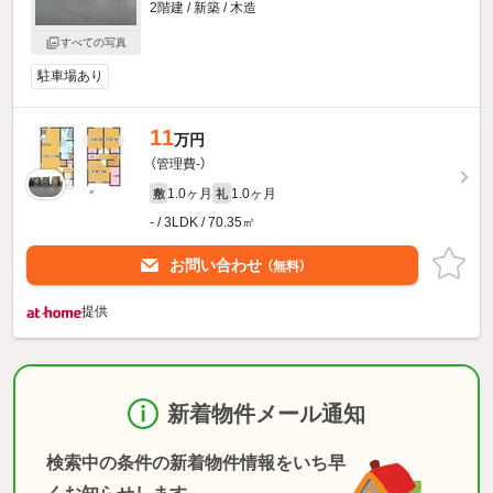
2階建 / 新築 / 木造
すべての写真
駐車場あり
11
万円
（管理費-）
1.0ヶ月
1.0ヶ月
敷
礼
- / 3LDK / 70.35㎡
お問い合わせ
（無料）
提供
新着物件メール通知
検索中の条件の新着物件情報をいち早