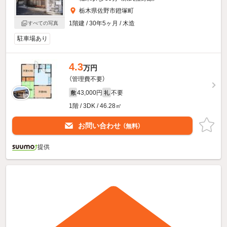
栃木県佐野市鐙塚町
1階建 / 30年5ヶ月 / 木造
すべての写真
駐車場あり
4.3
万円
（管理費不要）
43,000円
不要
敷
礼
1階 / 3DK / 46.28㎡
お問い合わせ
（無料）
提供