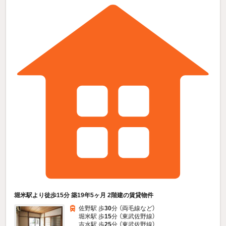
堀米駅より徒歩15分 築19年5ヶ月 2階建の賃貸物件
佐野駅 歩
30
分 （両毛線
など
）
堀米駅 歩
15
分 （東武佐野線）
吉水駅 歩
25
分 （東武佐野線）