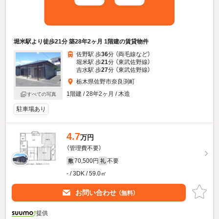
堀米駅より徒歩21分 築28年2ヶ月 1階建の賃貸物件
佐野駅 歩
36
分 （両毛線
など
）
堀米駅 歩
21
分 （東武佐野線）
吉水駅 歩
27
分 （東武佐野線）
栃木県佐野市奈良渕町
1階建 / 28年2ヶ月 / 木造
すべての写真
駐車場あり
4.7
万円
（管理費不要）
70,500円
不要
敷
礼
- / 3DK / 59.0㎡
お問い合わせ
（無料）
提供