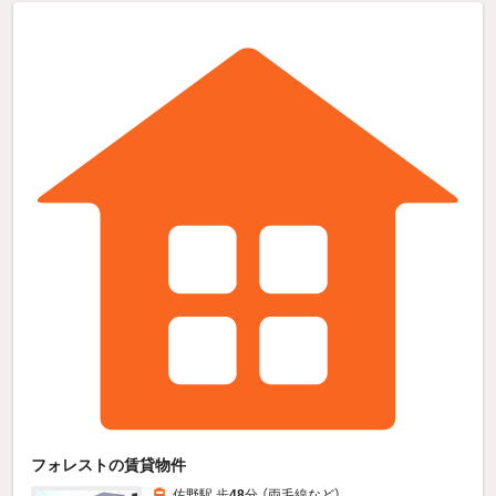
フォレストの賃貸物件
佐野駅 歩
48
分 （両毛線
など
）