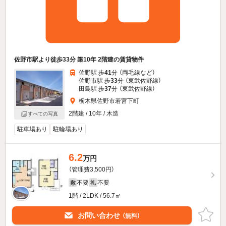
佐野市駅より徒歩33分 築10年 2階建の賃貸物件
佐野駅 歩
41
分 （両毛線
など
）
佐野市駅 歩
33
分 （東武佐野線）
田島駅 歩
37
分 （東武佐野線）
栃木県佐野市若宮下町
2階建 / 10年 / 木造
すべての写真
駐車場あり
駐輪場あり
6.2
万円
（管理費3,500円）
不要
不要
敷
礼
1階 / 2LDK / 56.7㎡
お問い合わせ
（無料）