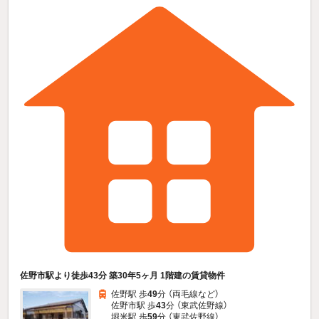
佐野市駅より徒歩43分 築30年5ヶ月 1階建の賃貸物件
佐野駅 歩
49
分 （両毛線
など
）
佐野市駅 歩
43
分 （東武佐野線）
堀米駅 歩
59
分 （東武佐野線）