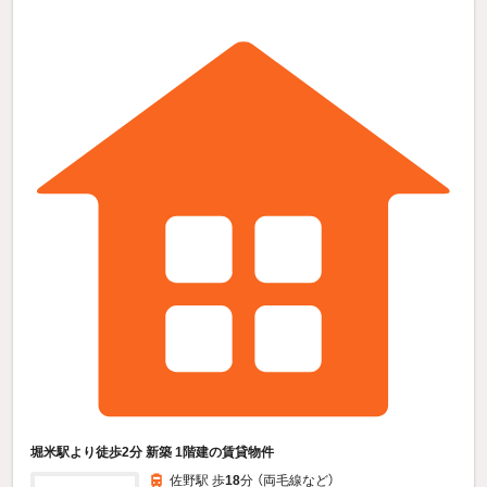
堀米駅より徒歩2分 新築 1階建の賃貸物件
佐野駅 歩
18
分 （両毛線
など
）