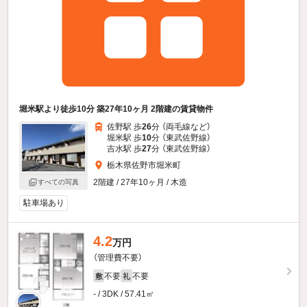
堀米駅より徒歩10分 築27年10ヶ月 2階建の賃貸物件
佐野駅 歩
26
分 （両毛線
など
）
堀米駅 歩
10
分 （東武佐野線）
吉水駅 歩
27
分 （東武佐野線）
栃木県佐野市堀米町
2階建 / 27年10ヶ月 / 木造
すべての写真
駐車場あり
4.2
万円
（管理費不要）
不要
不要
敷
礼
- / 3DK / 57.41㎡