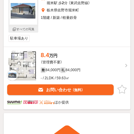
堀米駅 歩
2
分 （東武佐野線）
栃木県佐野市堀米町
1階建 / 新築 / 軽量鉄骨
すべての写真
駐車場あり
8.4
万円
（管理費不要）
84,000円
84,000円
敷
礼
- / 2LDK / 59.63㎡
お問い合わせ
（無料）
ほか提供