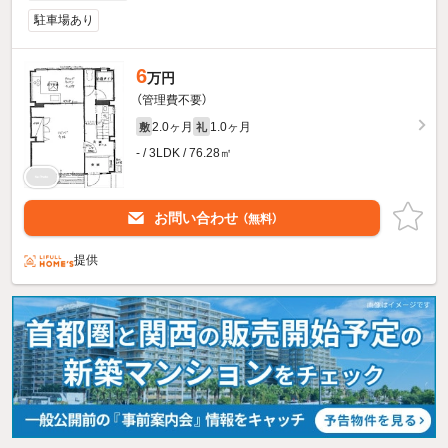
駐車場あり
6
万円
（管理費不要）
2.0ヶ月
1.0ヶ月
敷
礼
- / 3LDK / 76.28㎡
お問い合わせ
（無料）
提供