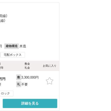
田線）
急線）
月
木造
建物構造
宅配ボックス
料
敷金
お気に入り
費等
礼金
3,300,000円
敷
万円
不要
要
礼
トロック
詳細を見る