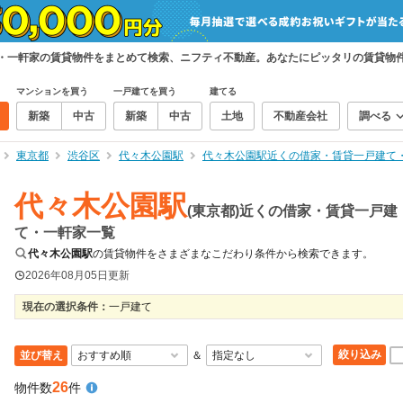
て・一軒家の賃貸物件をまとめて検索、ニフティ不動産。あなたにピッタリの賃貸物
マンションを買う
一戸建てを買う
建てる
新築
中古
新築
中古
土地
不動産会社
調べる
東京都
渋谷区
代々木公園駅
代々木公園駅近くの借家・賃貸一戸建て
代々木公園駅
(東京都)近くの借家・賃貸一戸建
て・一軒家一覧
代々木公園駅
の賃貸物件をさまざまなこだわり条件から検索できます。
2026年08月05日
更新
現在の選択条件：
一戸建て
絞り込み
並び替え
＆
26
物件数
件