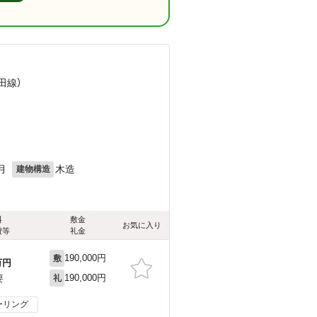
田線）
月
木造
建物構造
料
敷金
お気に入り
費等
礼金
190,000円
敷
万円
190,000円
要
礼
ーリング