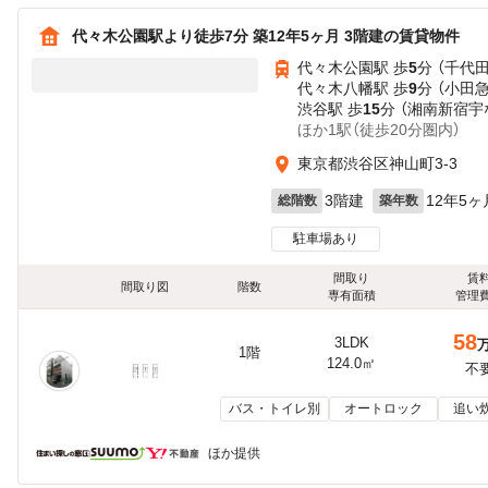
代々木公園駅より徒歩7分 築12年5ヶ月 3階建の賃貸物件
代々木公園駅 歩
5
分 （千代
代々木八幡駅 歩
9
分 （小田
渋谷駅 歩
15
分 （湘南新宿宇
ほか1駅（徒歩20分圏内）
東京都渋谷区神山町3-3
3階建
12年5ヶ
総階数
築年数
駐車場あり
間取り
賃
間取り図
階数
専有面積
管理
58
3LDK
1階
124.0㎡
不
バス・トイレ別
オートロック
追い
ほか提供