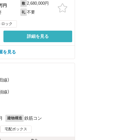
2,680,000円
敷
万円
不要
要
礼
トロック
詳細を見る
屋を見る
田線）
頭線）
月
鉄筋コン
建物構造
宅配ボックス