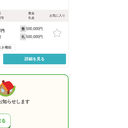
料
敷金
お気に入り
費等
礼金
500,000円
敷
万円
500,000円
要
礼
炊き機能
詳細を見る
お知らせします
取る