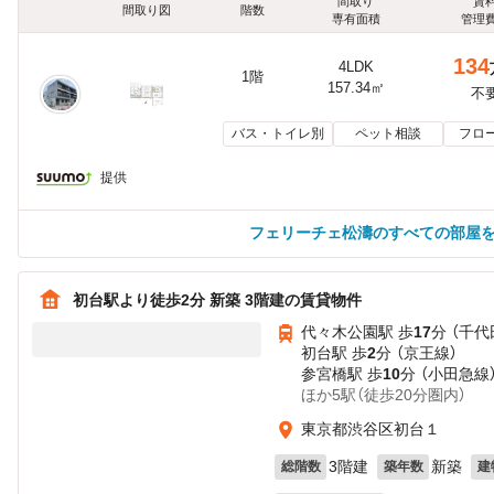
間取り
賃
間取り図
階数
専有面積
管理
134
4LDK
1階
157.34㎡
不
バス・トイレ別
ペット相談
フロ
提供
フェリーチェ松濤のすべての部屋
初台駅より徒歩2分 新築 3階建の賃貸物件
代々木公園駅 歩
17
分 （千代
初台駅 歩
2
分 （京王線）
参宮橋駅 歩
10
分 （小田急線
ほか5駅（徒歩20分圏内）
東京都渋谷区初台１
3階建
新築
総階数
築年数
建