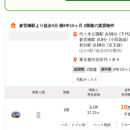
参宮橋駅より徒歩3分 築8年10ヶ月 2階建の賃貸物件
代々木公園駅 歩
15
分 （千代
参宮橋駅 歩
3
分 （小田急線）
初台駅 歩
10
分 （京王線）
ほか5駅（徒歩20分圏内）
東京都渋谷区代々木４
2階建
8年10ヶ
総階数
築年数
宅配ボックス
間取り
賃
間取り図
階数
専有面積
管理
19
1LDK
1階
37.23㎡
不
バス・トイレ別
ペット相談
フロ