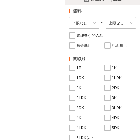
賃料
〜
管理費など込み
敷金無し
礼金無し
間取り
1R
1K
1DK
1LDK
2K
2DK
2LDK
3K
3DK
3LDK
4K
4DK
4LDK
5DK
5LDK以上