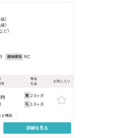
田線）
急線）
など
）
月
RC
建物構造
料
敷金
お気に入り
費等
礼金
2.0ヶ月
敷
万円
1.0ヶ月
要
礼
炊き機能
詳細を見る