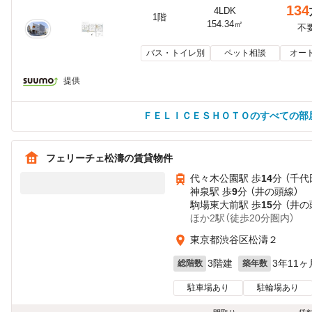
134
4LDK
1階
154.34㎡
不
バス・トイレ別
ペット相談
オー
提供
ＦＥＬＩＣＥＳＨＯＴＯのすべての部
フェリーチェ松濤の賃貸物件
代々木公園駅 歩
14
分 （千代
神泉駅 歩
9
分 （井の頭線）
駒場東大前駅 歩
15
分 （井の
ほか2駅（徒歩20分圏内）
東京都渋谷区松濤２
3階建
3年11ヶ
総階数
築年数
駐車場あり
駐輪場あり