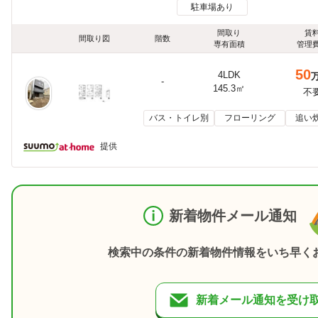
駐車場あり
間取り
賃
間取り図
階数
専有面積
管理
50
4LDK
-
145.3㎡
不
バス・トイレ別
フローリング
追い
提供
新着物件メール通知
検索中の条件の新着物件情報をいち早く
新着メール通知を受け