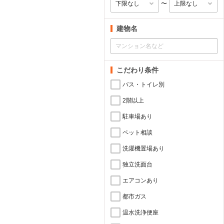
〜
建物名
こだわり条件
バス・トイレ別
2階以上
駐車場あり
ペット相談
洗濯機置場あり
独立洗面台
エアコンあり
都市ガス
温水洗浄便座