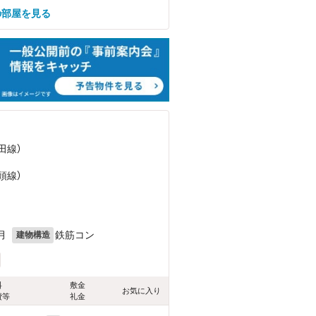
の部屋を見る
田線）
頭線）
月
鉄筋コン
建物構造
料
敷金
お気に入り
費等
礼金