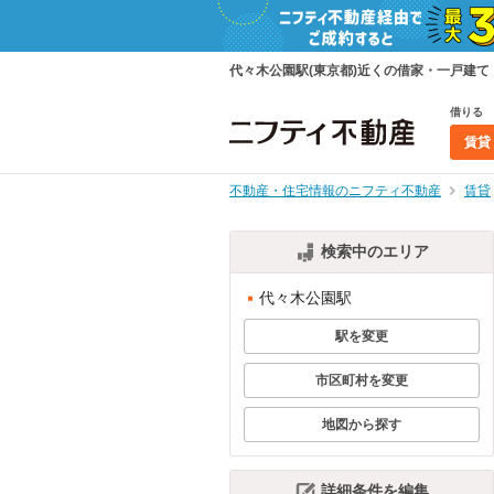
代々木公園駅(東京都)近くの借家・一戸建
借りる
賃貸
不動産・住宅情報のニフティ不動産
賃貸
検索中のエリア
代々木公園駅
駅を変更
市区町村を変更
地図から探す
詳細条件を編集