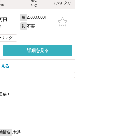
料
敷金
お気に入り
費等
礼金
2,680,000円
敷
万円
不要
要
礼
ーリング
詳細を見る
を見る
田線）
）
木造
物構造