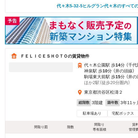
代々木5-32-5ヒルグラン代々木のすべて
ＦＥＬＩＣＥＳＨＯＴＯの賃貸物件
代々木公園駅 歩
14
分 （千代
神泉駅 歩
10
分 （井の頭線）
駒場東大前駅 歩
15
分 （井の
ほか2駅（徒歩20分圏内）
東京都渋谷区松濤２
3階建
3年11ヶ
総階数
築年数
駐車場あり
宅配ボックス
間取り
賃
間取り図
階数
専有面積
管理