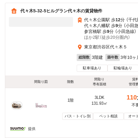
代々木5-32-5ヒルグラン代々木の賃貸物件
代々木公園駅 歩
12
分 （千代
代々木八幡駅 歩
9
分 （小田
参宮橋駅 歩
9
分 （小田急線）
ほか2駅（徒歩20分圏内）
東京都渋谷区代々木５
3階建
3年10ヶ
総階数
築年数
駐車場あり
駐輪場あり
間取り
賃
間取り図
階数
専有面積
管理
110
3LDK
1階
131.93㎡
不
バス・トイレ別
ペット相談
オー
提供