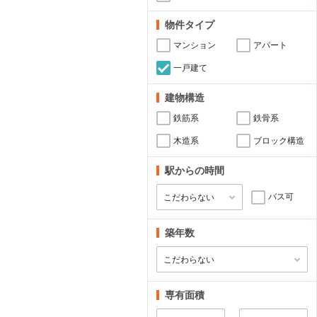
物件タイプ
マンション
アパート
一戸建て
建物構造
鉄筋系
鉄骨系
木造系
ブロック構造
駅からの時間
バス可
築年数
専有面積