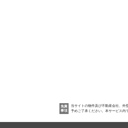
新着物件メール通知
ご希望の条件の物件が見つかり次第、メールでお知らせしま
新着メール通知を受け取る
当サイトの物件及び不動産会社、外
免責
事項
予めご了承ください。
本サービス内