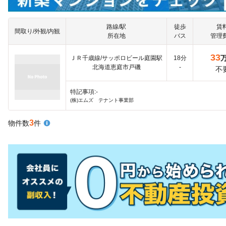
路線/駅
徒歩
賃
間取り/外観/内観
所在地
バス
管理
33
ＪＲ千歳線/サッポロビール庭園駅
18分
北海道恵庭市戸磯
-
不
特記事項:-
(株)エムズ テナント事業部
3
物件数
件