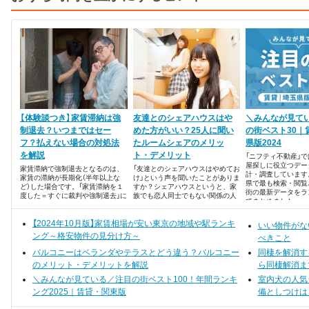
【体験談つき】家賃滞納は強
友達とのシェアハウスはや
＼みんなが見て
制退去？いつまではセー
めた方がいい？25人に聞い
の街ベスト30｜
フ？払えない場合の対処法
たルームシェアのメリッ
県版2024
を解説
ト・デメリット
「ニフティ不動産」
屋探しに役立つデー
家賃滞納で強制退去となるのは、
「友達とのシェアハウスはやめてお
計・調査しています
家賃の滞納が長期化（半年以上な
け」という声を聞いたことがありま
県で最も検索・閲覧
ど）した場合です。「家賃滞納を１
すか？シェアハウスというと、家
街の最新データをラ
度した＝すぐに裁判や強制退去」に
族でも恋人同士でもない関係の人
でまとめました。
はならないので、まずは安心して
間たちがひとつ屋根の下で暮らす
ください。ただし、家賃滞納をす
タイプもありますが、友達同士で
れば「延滞損害金」が発生し、賃貸
【2024年10月版】家賃相場が安い東京の地域や駅ランキ
賃貸物件を借りてのルームシェア
いい物件がな
借契約の内容によっては「取り立て
も人気ですよね、 「にぎやかで楽
ング～格安物件の見分け方～
べきこと
が厳しい」「今後の生活に影響する」
しそう」「家賃や光熱費の負担が少
ケースもあります。
ない」といったメリットに目が奪わ
バルコニーはベランダやテラスとどう違う？バルコニー
同棲を解消す
れがちですが、実際のところデメ
のメリット・デメリットを解説
ら同棲解消ま
リットはないのでしょうか？ 今回
はルームシェアのメリット・デメ
＼みんなが見ている／注目の街ベスト100！年間ランキ
室内犬の人気
リットについて、実際にルームシ
ング2025｜賃貸・関東版
備としつけは
ェアをしていた25名の方の声を集
めました。