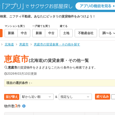
検索、ニフティ不動産。あなたにピッタリの賃貸物件をみつけよう！
マンションを買う
一戸建てを買う
建てる
新築
中古
新築
中古
土地
不動産会社
調べる
北海道
恵庭市
恵庭市の賃貸倉庫・その他を探す
恵庭市
(北海道)の賃貸倉庫・その他一覧
恵庭市
の賃貸物件をさまざまなこだわり条件から検索できます。
2026年03月10日
更新
現在の選択条件：
-
絞り込み
並び替え
＆
3
物件数
件