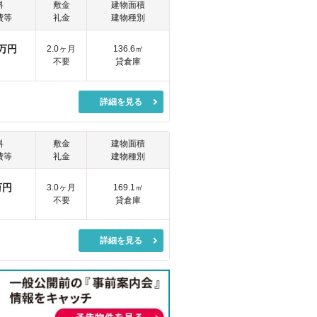
料
敷金
建物面積
費等
礼金
建物種別
万円
2.0ヶ月
136.6㎡
不要
貸倉庫
詳細を見る
料
敷金
建物面積
費等
礼金
建物種別
万円
3.0ヶ月
169.1㎡
不要
貸倉庫
詳細を見る