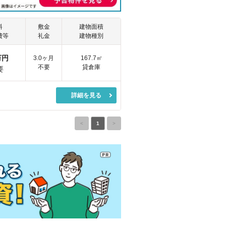
料
敷金
建物面積
費等
礼金
建物種別
万円
3.0ヶ月
167.7㎡
不要
貸倉庫
要
詳細を見る
<
1
>