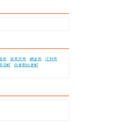
張市
岩見沢市
網走市
江別市
長沼町
白老郡白老町