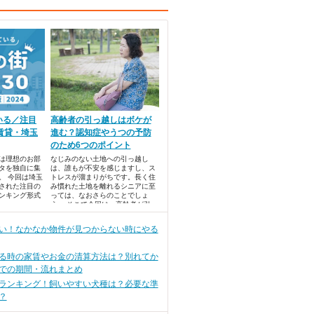
いる／注目
高齢者の引っ越しはボケが
賃貸・埼玉
進む？認知症やうつの予防
のため6つのポイント
では理想のお部
なじみのない土地への引っ越し
タを独自に集
は、誰もが不安を感じますし、ス
。 今回は埼玉
トレスが溜まりがちです。長く住
された注目の
み慣れた土地を離れるシニアに至
ンキング形式
っては、なおさらのことでしょ
う。 そこで今回は、高齢者が引っ
越しをするときに、家族が気をつ
けたいポイントと対策をまとめま
い！なかなか物件が見つからない時にやる
した。
る時の家賃やお金の清算方法は？別れてか
での期間・流れまとめ
ランキング！飼いやすい犬種は？必要な準
？