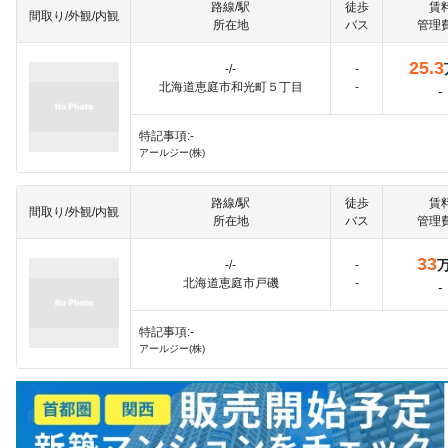
路線/駅
徒歩
賃
間取り/外観/内観
所在地
バス
管理
25.3
-/-
-
北海道恵庭市和光町５丁目
-
-
特記事項:-
アールジー(株)
路線/駅
徒歩
賃
間取り/外観/内観
所在地
バス
管理
33
-/-
-
北海道恵庭市戸磯
-
-
特記事項:-
アールジー(株)