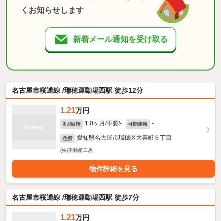
くお知らせします
新着メール通知を受け取る
名古屋市桜通線 /瑞穂運動場西駅 徒歩12分
1.21
万円
1.0ヶ月/不要/-
-
礼/保/権
可能車種
愛知県名古屋市瑞穂区大喜町５丁目
住所
(株)不動産工房
物件詳細を見る
名古屋市桜通線 /瑞穂運動場西駅 徒歩7分
1.21
万円