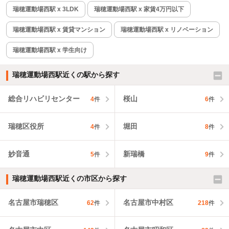
瑞穂運動場西駅 x 3LDK
瑞穂運動場西駅 x 家賃4万円以下
瑞穂運動場西駅 x 賃貸マンション
瑞穂運動場西駅 x リノベーション
瑞穂運動場西駅 x 学生向け
瑞穂運動場西駅近くの駅から探す
総合リハビリセンター
桜山
4
件
6
件
瑞穂区役所
堀田
4
件
8
件
妙音通
新瑞橋
5
件
9
件
瑞穂運動場西駅近くの市区から探す
名古屋市瑞穂区
名古屋市中村区
62
件
218
件