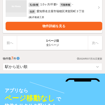
1.0ヶ月/不要/-
-
礼/保/権
可能車種
愛知県名古屋市瑞穂区津賀田町３丁目
住所
(株)不動産工房
物件詳細を見る
1ページ目
前へ
次へ
全1ページ
7
物件数
件
2026年07月31日
更新
アプリなら
ページ移動なし
で