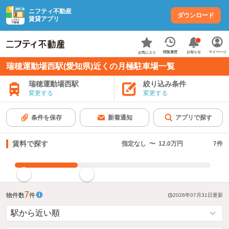
ニフティ不動産
ダウンロード
賃貸アプリ
お知らせ
閲覧履歴
マイページ
お気に入り
瑞穂運動場西駅(愛知県)近くの月極駐車場一覧
瑞穂運動場西駅
絞り込み条件
変更する
変更する
条件を保存
新着通知
アプリで探す
賃料で探す
指定なし
〜
12.0万円
7
件
指定した賃料で絞り込む
7
物件数
件
2026年07月31日
更新