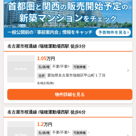
名古屋市桜通線 /瑞穂運動場西駅 徒歩3分
1.05
万円
不要/不要/-
-
礼/保/権
可能車種
愛知県名古屋市瑞穂区甲山町１丁目
住所
名城企画(株)
物件詳細を見る
名古屋市桜通線 /瑞穂運動場西駅 徒歩6分
1.2
万円
不要/不要/-
-
礼/保/権
可能車種