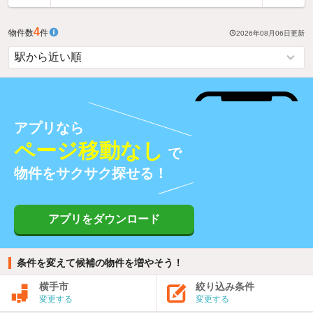
4
物件数
件
2026年08月06日
更新
アプリなら
ページ移動なし
で
物件をサクサク探せる！
アプリをダウンロード
条件を変えて候補の物件を増やそう！
横手市
絞り込み条件
変更する
変更する