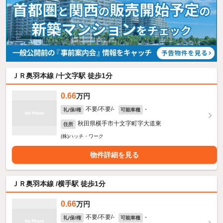
ＪＲ奥羽本線 /十文字駅 徒歩1分
0.66
万円
不要/不要/-
-
礼/保/権
可能車種
秋田県横手市十文字町字大道東
住所
(株)ハッチ・ワーク
物件詳細を見る
ＪＲ奥羽本線 /横手駅 徒歩1分
0.66
万円
不要/不要/-
-
礼/保/権
可能車種