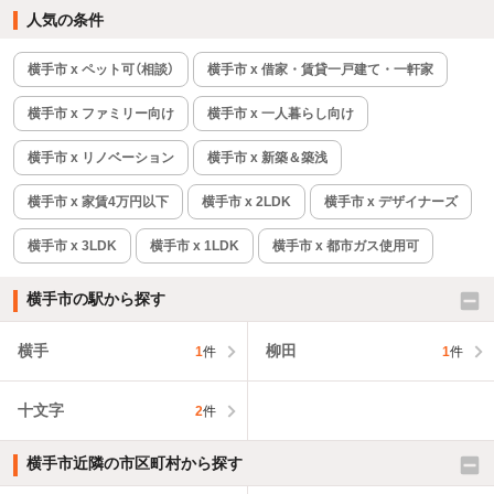
人気の条件
横手市 x ペット可（相談）
横手市 x 借家・賃貸一戸建て・一軒家
横手市 x ファミリー向け
横手市 x 一人暮らし向け
横手市 x リノベーション
横手市 x 新築＆築浅
横手市 x 家賃4万円以下
横手市 x 2LDK
横手市 x デザイナーズ
横手市 x 3LDK
横手市 x 1LDK
横手市 x 都市ガス使用可
横手市の駅から探す
横手
柳田
1
件
1
件
十文字
2
件
横手市近隣の市区町村から探す