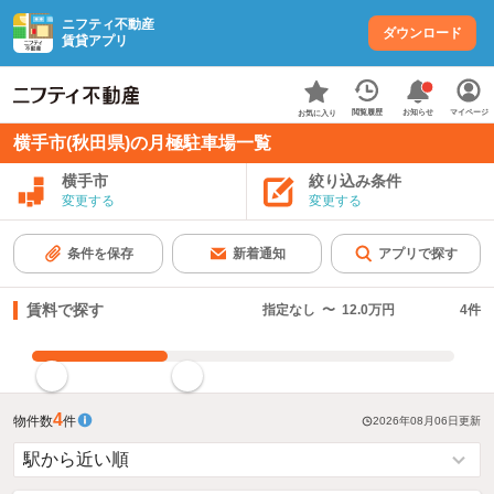
ニフティ不動産
ダウンロード
賃貸アプリ
お知らせ
閲覧履歴
マイページ
お気に入り
横手市(秋田県)の月極駐車場一覧
横手市
絞り込み条件
変更する
変更する
条件を保存
新着通知
アプリで探す
賃料で探す
指定なし
〜
12.0万円
4
件
指定した賃料で絞り込む
4
物件数
件
2026年08月06日
更新