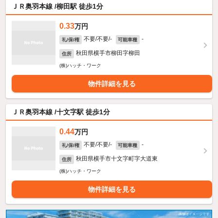
ＪＲ奥羽本線 /柳田駅 徒歩1分
0.33
万円
不要/不要/-
-
礼/保/権
可能車種
秋田県横手市柳田字柳田
住所
(株)ハッチ・ワーク
物件詳細を見る
ＪＲ奥羽本線 /十文字駅 徒歩1分
0.44
万円
不要/不要/-
-
礼/保/権
可能車種
秋田県横手市十文字町字大道東
住所
(株)ハッチ・ワーク
物件詳細を見る