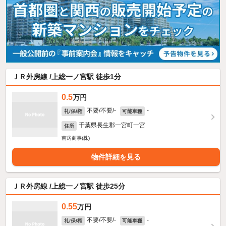
ＪＲ外房線 /上総一ノ宮駅 徒歩1分
0.5
万円
不要/不要/-
-
礼/保/権
可能車種
千葉県長生郡一宮町一宮
住所
南房商事(株)
物件詳細を見る
ＪＲ外房線 /上総一ノ宮駅 徒歩25分
0.55
万円
不要/不要/-
-
礼/保/権
可能車種