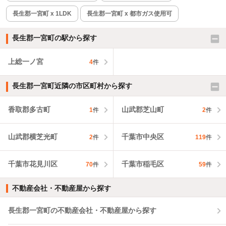
長生郡一宮町 x 1LDK
長生郡一宮町 x 都市ガス使用可
長生郡一宮町の駅から探す
上総一ノ宮
4
件
長生郡一宮町近隣の市区町村から探す
香取郡多古町
山武郡芝山町
1
件
2
件
山武郡横芝光町
千葉市中央区
2
件
119
件
千葉市花見川区
千葉市稲毛区
70
件
59
件
不動産会社・不動産屋から探す
長生郡一宮町の不動産会社・不動産屋から探す