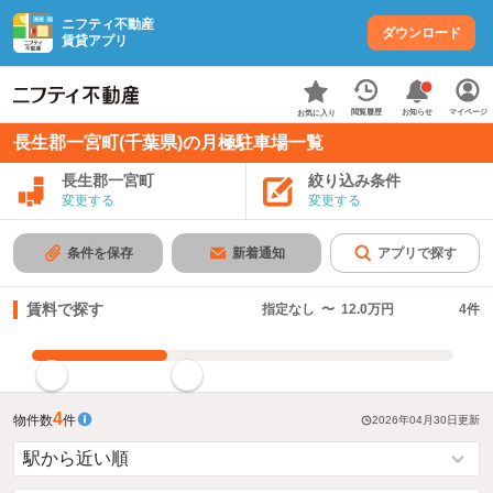
ニフティ不動産
ダウンロード
賃貸アプリ
お知らせ
閲覧履歴
マイページ
お気に入り
長生郡一宮町(千葉県)の月極駐車場一覧
長生郡一宮町
絞り込み条件
変更する
変更する
条件を保存
新着通知
アプリで探す
賃料で探す
指定なし
〜
12.0万円
4
件
指定した賃料で絞り込む
4
物件数
件
2026年04月30日
更新