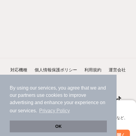
対応機種
個人情報保護ポリシー
利用規約
運営会社
ヘルプ・お問い合わせ
採用情報
By using our services, you agree that we and
our
partners
use cookies to improve
advertising and enhance your experience on
アプリに切り替えて、サクサクお部屋探し
our services.
Privacy Policy
会員登録なしですぐ使える。マップ検索やお気に入り保存など、
©NIFTY Lifestyle Co., Ltd.
アプリ限定の便利な機能が使えます！
OK
Web版で続行
アプリを開く