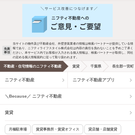
新着物件メール通知
検索中の条件の新着物件情報をいち早く
お知らせします
当サイトの物件及び不動産会社、外壁塗装業者の情報は検索パートナーが提供している情
報であり、ニフティライフスタイル株式会社は内容の責任を負わないことを予めご了承く
免責
事項
ださい。本サービス内でお客様が入力される個人情報は、検索パートナーが取得し、同社
新着メール通知を受け取る
の定める個人情報規約に従って取り扱われます。
不動産・住宅情報のニフティ不動産
賃貸
千葉県
長生郡一宮町
ニフティ不動産
ニフティ不動産アプリ
＼Because／ ニフティ不動産
賃貸
月極駐車場
賃貸事務所・賃貸オフィス
貸店舗・店舗賃貸