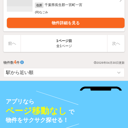
千葉県長生郡一宮町一宮
住所
(同)なごみ
物件詳細を見る
1ページ目
前へ
次へ
全1ページ
4
物件数
件
2026年04月30日
更新
アプリなら
ページ移動なし
で
物件をサクサク探せる！