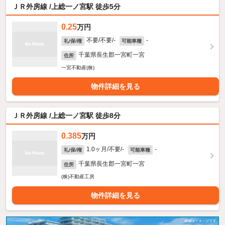
ＪＲ外房線 /上総一ノ宮駅 徒歩5分
0.25
万円
不要/不要/-
-
礼/保/権
可能車種
千葉県長生郡一宮町一宮
住所
一宮不動産(株)
物件詳細を見る
ＪＲ外房線 /上総一ノ宮駅 徒歩8分
0.385
万円
1.0ヶ月/不要/-
-
礼/保/権
可能車種
千葉県長生郡一宮町一宮
住所
(株)不動産工房
物件詳細を見る