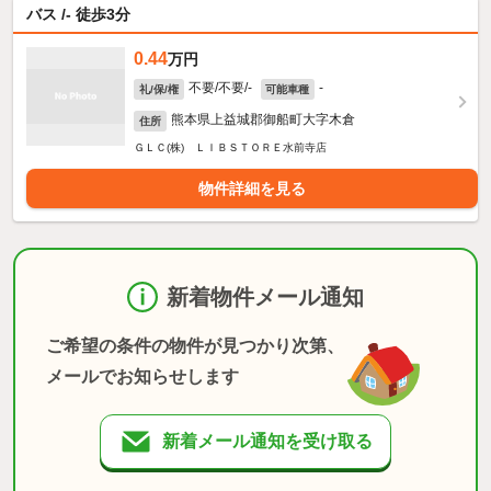
バス /- 徒歩3分
0.44
万円
不要/不要/-
-
礼/保/権
可能車種
熊本県上益城郡御船町大字木倉
住所
ＧＬＣ(株) ＬＩＢＳＴＯＲＥ水前寺店
物件詳細を見る
新着物件メール通知
ご希望の条件の物件が見つかり次第、
メールでお知らせします
新着メール通知を受け取る