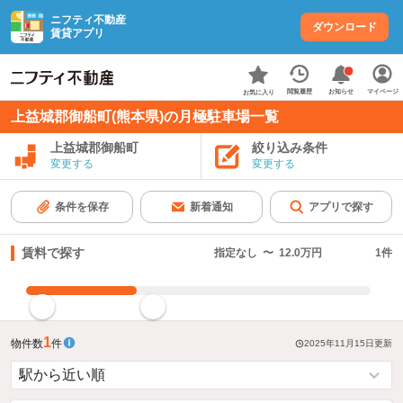
ニフティ不動産
ダウンロード
賃貸アプリ
お知らせ
閲覧履歴
マイページ
お気に入り
上益城郡御船町(熊本県)の月極駐車場一覧
上益城郡御船町
絞り込み条件
変更する
変更する
条件を保存
新着通知
アプリで探す
賃料で探す
指定なし
〜
12.0万円
1
件
指定した賃料で絞り込む
1
物件数
件
2025年11月15日
更新