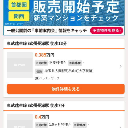
東武越生線 /武州長瀬駅 徒歩13分
0.385
万円
不要/不要/-
-
礼/保/権
可能車種
埼玉県入間郡毛呂山町大字長瀬
住所
(株)ハッチ・ワーク
物件詳細を見る
東武越生線 /武州長瀬駅 徒歩7分
0.4
万円
1.0ヶ月/不要/-
-
礼/保/権
可能車種