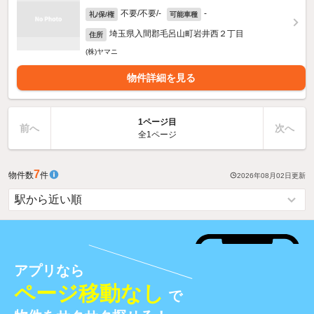
不要/不要/-
-
礼/保/権
可能車種
埼玉県入間郡毛呂山町岩井西２丁目
住所
(株)ヤマニ
物件詳細を見る
1ページ目
前へ
次へ
全1ページ
7
物件数
件
2026年08月02日
更新
アプリなら
ページ移動なし
で