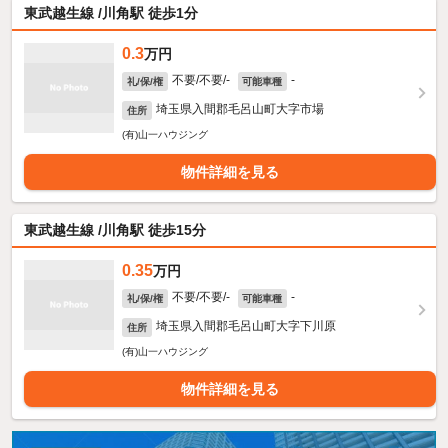
東武越生線 /川角駅 徒歩1分
0.3
万円
不要/不要/-
-
礼/保/権
可能車種
埼玉県入間郡毛呂山町大字市場
住所
(有)山一ハウジング
物件詳細を見る
東武越生線 /川角駅 徒歩15分
0.35
万円
不要/不要/-
-
礼/保/権
可能車種
埼玉県入間郡毛呂山町大字下川原
住所
(有)山一ハウジング
物件詳細を見る