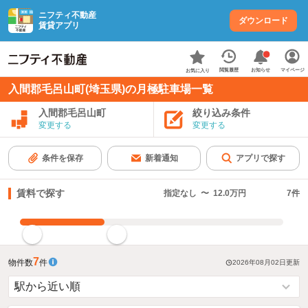
ニフティ不動産
ダウンロード
賃貸アプリ
お知らせ
閲覧履歴
マイページ
お気に入り
入間郡毛呂山町(埼玉県)の月極駐車場一覧
入間郡毛呂山町
絞り込み条件
変更する
変更する
条件を保存
新着通知
アプリで探す
賃料で探す
指定なし
〜
12.0万円
7
件
指定した賃料で絞り込む
7
物件数
件
2026年08月02日
更新