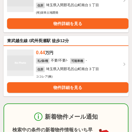
埼玉県入間郡毛呂山町南台１丁目
住所
(有)栄幸土地開発
物件詳細を見る
東武越生線 /武州長瀬駅 徒歩12分
0.44
万円
不要/不要/-
-
礼/保/権
可能車種
埼玉県入間郡毛呂山町南台３丁目
住所
ココレア(株)
物件詳細を見る
新着物件メール通知
検索中の条件の新着物件情報をいち早