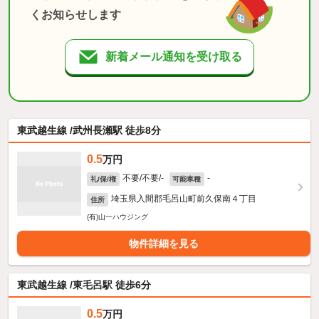
くお知らせします
新着メール通知を受け取る
東武越生線 /武州長瀬駅 徒歩8分
0.5
万円
不要/不要/-
-
礼/保/権
可能車種
埼玉県入間郡毛呂山町前久保南４丁目
住所
(有)山一ハウジング
物件詳細を見る
東武越生線 /東毛呂駅 徒歩6分
0.5
万円