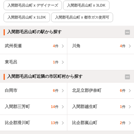
入間郡毛呂山町 x デザイナーズ
入間郡毛呂山町 x 3LDK
入間郡毛呂山町 x 1LDK
入間郡毛呂山町 x 都市ガス使用可
入間郡毛呂山町の駅から探す
武州長瀬
川角
4
件
4
件
東毛呂
1
件
入間郡毛呂山町近隣の市区町村から探す
白岡市
北足立郡伊奈町
6
件
6
件
入間郡三芳町
入間郡越生町
14
件
1
件
比企郡滑川町
比企郡嵐山町
13
件
2
件