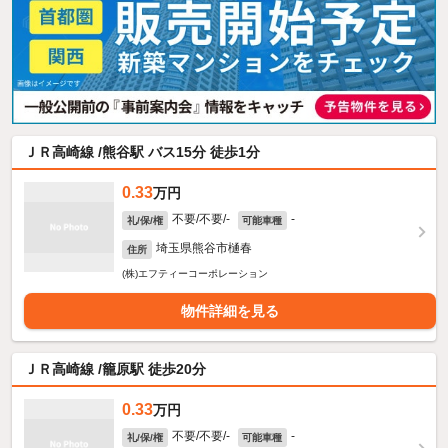
ＪＲ高崎線 /熊谷駅 バス15分 徒歩1分
0.33
万円
不要/不要/-
-
礼/保/権
可能車種
埼玉県熊谷市樋春
住所
(株)エフティーコーポレーション
物件詳細を見る
ＪＲ高崎線 /籠原駅 徒歩20分
0.33
万円
不要/不要/-
-
礼/保/権
可能車種