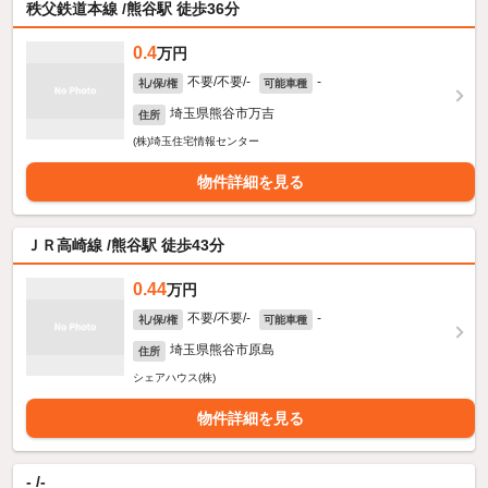
秩父鉄道本線 /熊谷駅 徒歩36分
0.4
万円
不要/不要/-
-
礼/保/権
可能車種
埼玉県熊谷市万吉
住所
(株)埼玉住宅情報センター
物件詳細を見る
ＪＲ高崎線 /熊谷駅 徒歩43分
0.44
万円
不要/不要/-
-
礼/保/権
可能車種
埼玉県熊谷市原島
住所
シェアハウス(株)
物件詳細を見る
- /-