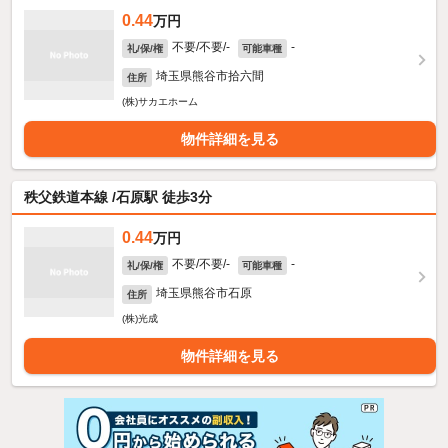
0.44
万円
不要/不要/-
-
礼/保/権
可能車種
埼玉県熊谷市拾六間
住所
(株)サカエホーム
物件詳細を見る
秩父鉄道本線 /石原駅 徒歩3分
0.44
万円
不要/不要/-
-
礼/保/権
可能車種
埼玉県熊谷市石原
住所
(株)光成
物件詳細を見る