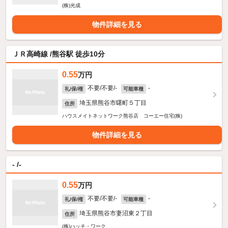
(株)光成
物件詳細を見る
ＪＲ高崎線 /熊谷駅 徒歩10分
0.55
万円
不要/不要/-
-
礼/保/権
可能車種
埼玉県熊谷市曙町５丁目
住所
ハウスメイトネットワーク熊谷店 コーエー住宅(株)
物件詳細を見る
- /-
0.55
万円
不要/不要/-
-
礼/保/権
可能車種
埼玉県熊谷市妻沼東２丁目
住所
(株)ハッチ・ワーク