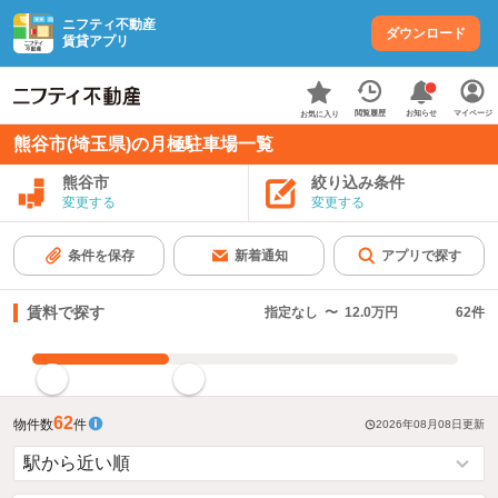
ニフティ不動産
ダウンロード
賃貸アプリ
お知らせ
閲覧履歴
マイページ
お気に入り
熊谷市(埼玉県)の月極駐車場一覧
熊谷市
絞り込み条件
変更する
変更する
条件を保存
新着通知
アプリで探す
賃料で探す
指定なし
〜
12.0万円
62
件
指定した賃料で絞り込む
62
物件数
件
2026年08月08日
更新