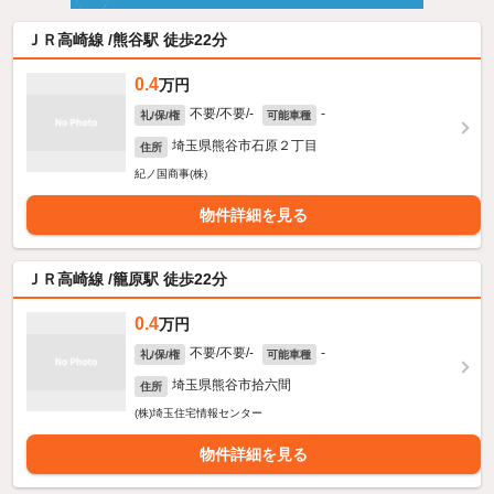
ＪＲ高崎線 /熊谷駅 徒歩22分
0.4
万円
不要/不要/-
-
礼/保/権
可能車種
埼玉県熊谷市石原２丁目
住所
紀ノ国商事(株)
物件詳細を見る
ＪＲ高崎線 /籠原駅 徒歩22分
0.4
万円
不要/不要/-
-
礼/保/権
可能車種
埼玉県熊谷市拾六間
住所
(株)埼玉住宅情報センター
物件詳細を見る