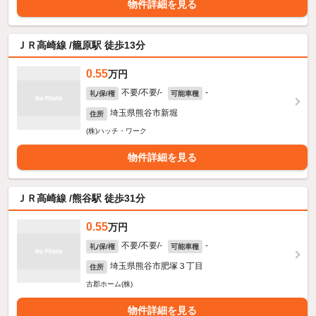
物件詳細を見る
ＪＲ高崎線 /籠原駅 徒歩13分
0.55
万円
不要/不要/-
-
礼/保/権
可能車種
埼玉県熊谷市新堀
住所
(株)ハッチ・ワーク
物件詳細を見る
ＪＲ高崎線 /熊谷駅 徒歩31分
0.55
万円
不要/不要/-
-
礼/保/権
可能車種
埼玉県熊谷市肥塚３丁目
住所
古郡ホーム(株)
物件詳細を見る