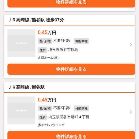
物件詳細を見る
ＪＲ高崎線 /熊谷駅 徒歩37分
0.45
万円
不要/不要/-
-
礼/保/権
可能車種
埼玉県熊谷市原島
住所
古郡ホーム(株)
物件詳細を見る
ＪＲ高崎線 /熊谷駅
0.45
万円
不要/不要/-
-
礼/保/権
可能車種
埼玉県熊谷市曙町４丁目
住所
(株)中央ハウジング
物件詳細を見る