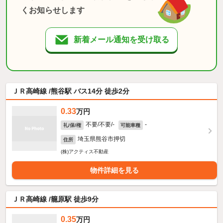
くお知らせします
新着メール通知を受け取る
ＪＲ高崎線 /熊谷駅 バス14分 徒歩2分
0.33
万円
不要/不要/-
-
礼/保/権
可能車種
埼玉県熊谷市押切
住所
(株)アクティス不動産
物件詳細を見る
ＪＲ高崎線 /籠原駅 徒歩9分
0.35
万円