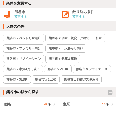
条件を変更する
熊谷市
絞り込み条件
変更する
変更する
人気の条件
熊谷市 x ペット可（相談）
熊谷市 x 借家・賃貸一戸建て・一軒家
熊谷市 x ファミリー向け
熊谷市 x 一人暮らし向け
熊谷市 x リノベーション
熊谷市 x 新築＆築浅
熊谷市 x 家賃4万円以下
熊谷市 x 2LDK
熊谷市 x デザイナーズ
熊谷市 x 3LDK
熊谷市 x 1LDK
熊谷市 x 都市ガス使用可
熊谷市の駅から探す
熊谷
籠原
42
件
13
件