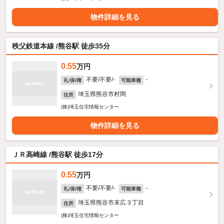
物件詳細を見る
秩父鉄道本線 /熊谷駅 徒歩35分
0.55
万円
不要/不要/-
-
礼/保/権
可能車種
埼玉県熊谷市村岡
住所
(株)埼玉住宅情報センター
物件詳細を見る
ＪＲ高崎線 /熊谷駅 徒歩17分
0.55
万円
不要/不要/-
-
礼/保/権
可能車種
埼玉県熊谷市末広３丁目
住所
(株)埼玉住宅情報センター