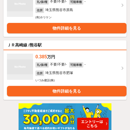
不要/不要/-
-
礼/保/権
可能車種
埼玉県熊谷市原島
住所
(有)ホリケン
物件詳細を見る
ＪＲ高崎線 /熊谷駅
0.385
万円
不要/不要/-
-
礼/保/権
可能車種
埼玉県熊谷市肥塚
住所
いづみ建設(株)
物件詳細を見る