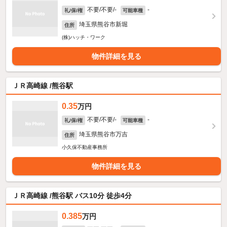
不要/不要/-
-
礼/保/権
可能車種
埼玉県熊谷市新堀
住所
(株)ハッチ・ワーク
物件詳細を見る
ＪＲ高崎線 /熊谷駅
0.35
万円
不要/不要/-
-
礼/保/権
可能車種
埼玉県熊谷市万吉
住所
小久保不動産事務所
物件詳細を見る
ＪＲ高崎線 /熊谷駅 バス10分 徒歩4分
0.385
万円