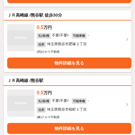
ＪＲ高崎線 /熊谷駅 徒歩30分
0.5
万円
不要/不要/-
-
礼/保/権
可能車種
埼玉県熊谷市肥塚２丁目
住所
(同)ひかり不動産
物件詳細を見る
ＪＲ高崎線 /熊谷駅
0.5
万円
不要/不要/-
-
礼/保/権
可能車種
埼玉県熊谷市桜町１丁目
住所
(株)クルマ不動産
物件詳細を見る