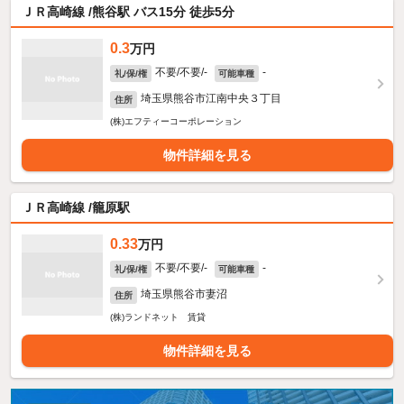
ＪＲ高崎線 /熊谷駅 バス15分 徒歩5分
0.3
万円
不要/不要/-
-
礼/保/権
可能車種
埼玉県熊谷市江南中央３丁目
住所
(株)エフティーコーポレーション
物件詳細を見る
ＪＲ高崎線 /籠原駅
0.33
万円
不要/不要/-
-
礼/保/権
可能車種
埼玉県熊谷市妻沼
住所
(株)ランドネット 賃貸
物件詳細を見る