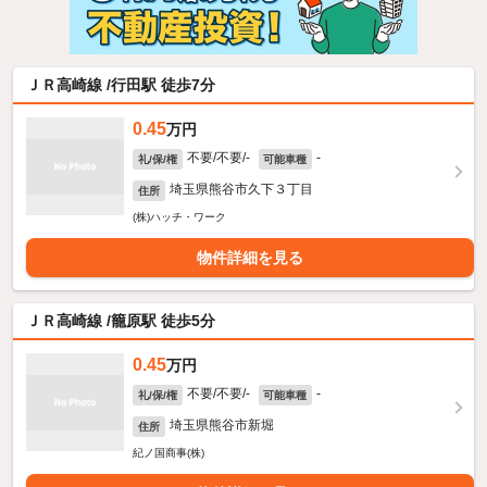
ＪＲ高崎線 /行田駅 徒歩7分
0.45
万円
不要/不要/-
-
礼/保/権
可能車種
埼玉県熊谷市久下３丁目
住所
(株)ハッチ・ワーク
物件詳細を見る
ＪＲ高崎線 /籠原駅 徒歩5分
0.45
万円
不要/不要/-
-
礼/保/権
可能車種
埼玉県熊谷市新堀
住所
紀ノ国商事(株)