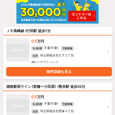
ＪＲ高崎線 /行田駅 徒歩7分
0.5
万円
不要/不要/-
-
礼/保/権
可能車種
埼玉県熊谷市久下２丁目
住所
(株)ツバサプランニング
物件詳細を見る
湘南新宿ライン（前橋〜小田原） /熊谷駅 徒歩32分
0.5
万円
不要/不要/-
-
礼/保/権
可能車種
埼玉県熊谷市肥塚４丁目
住所