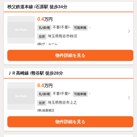
秩父鉄道本線 /石原駅 徒歩34分
0.4
万円
不要/不要/-
-
礼/保/権
可能車種
埼玉県熊谷市柿沼
住所
(株)ザ・ルーム
物件詳細を見る
ＪＲ高崎線 /熊谷駅 徒歩28分
0.4
万円
不要/不要/-
-
礼/保/権
可能車種
埼玉県熊谷市上之
住所
(株)遠藤建設
物件詳細を見る