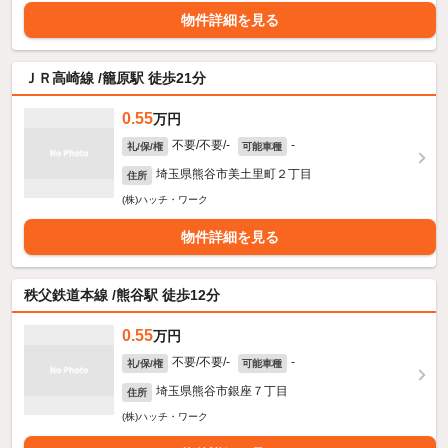
物件詳細を見る
ＪＲ高崎線 /籠原駅 徒歩21分
0.55
万円
不要/不要/-
-
礼/保/権
可能車種
埼玉県熊谷市美土里町２丁目
住所
(株)ハッチ・ワーク
物件詳細を見る
秩父鉄道本線 /熊谷駅 徒歩12分
0.55
万円
不要/不要/-
-
礼/保/権
可能車種
埼玉県熊谷市銀座７丁目
住所
(株)ハッチ・ワーク