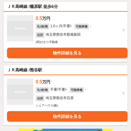
ＪＲ高崎線 /籠原駅 徒歩6分
0.5
万円
1.0ヶ月/不要/-
-
礼/保/権
可能車種
埼玉県熊谷市新堀新田
住所
(同)ひかり不動産
物件詳細を見る
ＪＲ高崎線 /熊谷駅
0.5
万円
不要/不要/-
-
礼/保/権
可能車種
埼玉県熊谷市石原
住所
シェアハウス(株)
物件詳細を見る