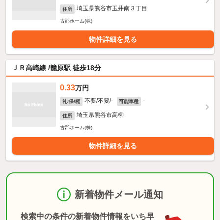
埼玉県熊谷市玉井南３丁目
住所
古郡ホーム(株)
物件詳細を見る
ＪＲ高崎線 /籠原駅 徒歩18分
0.33
万円
不要/不要/-
-
礼/保/権
可能車種
埼玉県熊谷市高柳
住所
古郡ホーム(株)
物件詳細を見る
新着物件メール通知
検索中の条件の新着物件情報をいち早