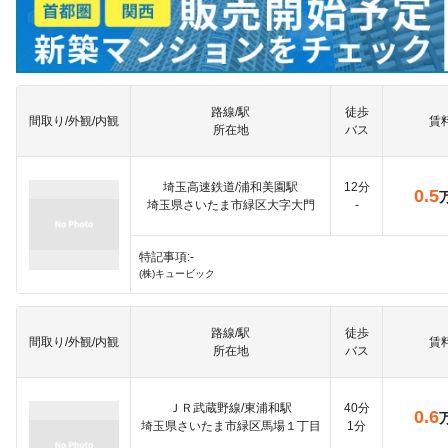
路線/駅
徒歩
間取り/外観/内観
賃
所在地
バス
埼玉高速鉄道/浦和美園駅
12分
0.5
埼玉県さいたま市緑区大字大門
-
特記事項:-
(株)キュービック
路線/駅
徒歩
間取り/外観/内観
賃
所在地
バス
ＪＲ武蔵野線/東浦和駅
40分
0.6
埼玉県さいたま市緑区馬場１丁目
1分