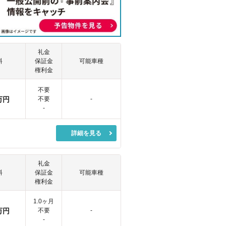
礼金
料
保証金
可能車種
権利金
不要
万円
不要
-
-
詳細を見る
礼金
料
保証金
可能車種
権利金
1.0ヶ月
万円
不要
-
-