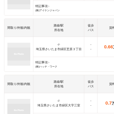
特記事項:-
(株)アイケンジャパン
路線/駅
徒歩
間取り/外観/内観
賃
所在地
バス
-/-
-
0.66
埼玉県さいたま市緑区芝原３丁目
-
特記事項:-
(株)ハッチ・ワーク
路線/駅
徒歩
間取り/外観/内観
賃
所在地
バス
-/-
-
0.7
埼玉県さいたま市緑区大字三室
-