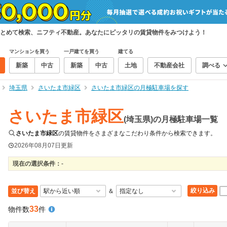
とめて検索、ニフティ不動産。あなたにピッタリの賃貸物件をみつけよう！
マンションを買う
一戸建てを買う
建てる
新築
中古
新築
中古
土地
不動産会社
調べる
埼玉県
さいたま市緑区
さいたま市緑区の月極駐車場を探す
さいたま市緑区
(埼玉県)の月極駐車場一覧
さいたま市緑区
の賃貸物件をさまざまなこだわり条件から検索できます。
2026年08月07日
更新
現在の選択条件：
-
絞り込み
並び替え
＆
33
物件数
件