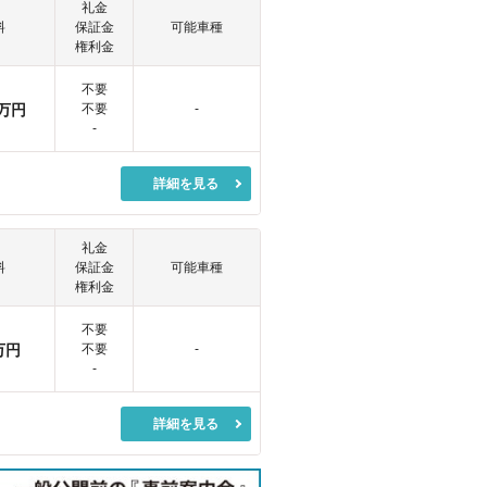
礼金
料
保証金
可能車種
権利金
不要
万円
不要
-
-
詳細を見る
礼金
料
保証金
可能車種
権利金
不要
万円
不要
-
-
詳細を見る