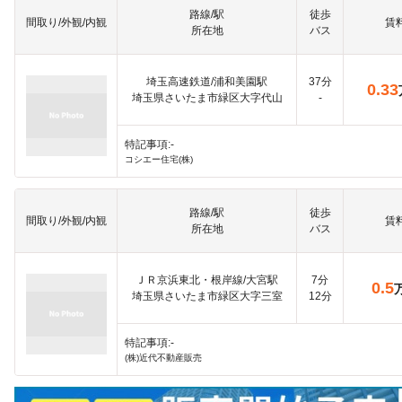
路線/駅
徒歩
間取り/外観/内観
賃
所在地
バス
埼玉高速鉄道/浦和美園駅
37分
0.33
埼玉県さいたま市緑区大字代山
-
特記事項:-
コシエー住宅(株)
路線/駅
徒歩
間取り/外観/内観
賃
所在地
バス
ＪＲ京浜東北・根岸線/大宮駅
7分
0.5
埼玉県さいたま市緑区大字三室
12分
特記事項:-
(株)近代不動産販売