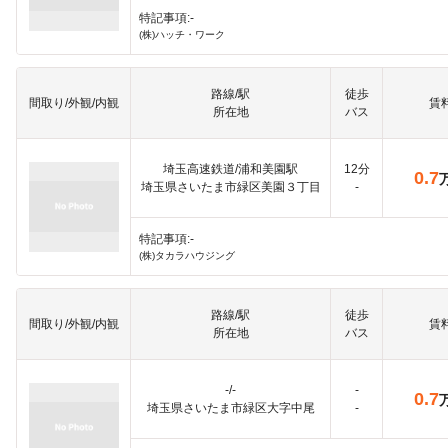
特記事項:-
(株)ハッチ・ワーク
路線/駅
徒歩
間取り/外観/内観
賃
所在地
バス
埼玉高速鉄道/浦和美園駅
12分
0.7
埼玉県さいたま市緑区美園３丁目
-
特記事項:-
(株)タカラハウジング
路線/駅
徒歩
間取り/外観/内観
賃
所在地
バス
-/-
-
0.7
埼玉県さいたま市緑区大字中尾
-