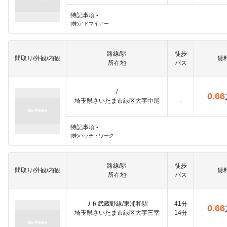
特記事項:-
(株)アドマイアー
路線/駅
徒歩
間取り/外観/内観
賃
所在地
バス
-/-
-
0.66
埼玉県さいたま市緑区大字中尾
-
特記事項:-
(株)ハッチ・ワーク
路線/駅
徒歩
間取り/外観/内観
賃
所在地
バス
ＪＲ武蔵野線/東浦和駅
41分
0.66
埼玉県さいたま市緑区大字三室
14分