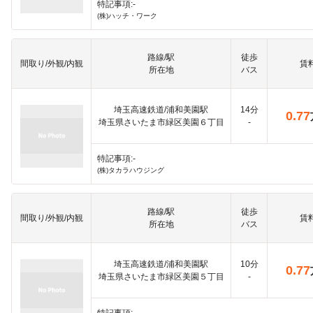
特記事項:-
(株)ハッチ・ワーク
路線/駅
徒歩
間取り/外観/内観
賃
所在地
バス
埼玉高速鉄道/浦和美園駅
14分
0.77
埼玉県さいたま市緑区美園６丁目
-
特記事項:-
(株)タカラハウジング
路線/駅
徒歩
間取り/外観/内観
賃
所在地
バス
埼玉高速鉄道/浦和美園駅
10分
0.77
埼玉県さいたま市緑区美園５丁目
-
特記事項:-