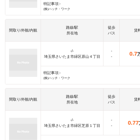
特記事項:-
(株)ハッチ・ワーク
路線/駅
徒歩
間取り/外観/内観
賃
所在地
バス
-/-
-
0.7
埼玉県さいたま市緑区原山４丁目
-
特記事項:-
(株)ハッチ・ワーク
路線/駅
徒歩
間取り/外観/内観
賃
所在地
バス
-/-
-
0.77
埼玉県さいたま市緑区芝原１丁目
-