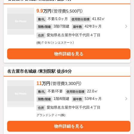
9.9
万円
（管理費5,500円）
不要/1.0ヶ月
41.82㎡
敷/礼
使用部分面積
3階/7階建
42年3ヶ月
階数/階建
築年数
愛知県名古屋市中区千代田４丁目
住所
(株)ＴＯＮ（トンエステート）
物件詳細を見る
名古屋市名城線 /東別院駅 徒歩9分
11
万円
（管理費3,300円）
不要/不要
22.0㎡
敷/礼
使用部分面積
1階/6階建
53年4ヶ月
階数/階建
築年数
愛知県名古屋市中区千代田４丁目
住所
グランドシティー(株)
物件詳細を見る