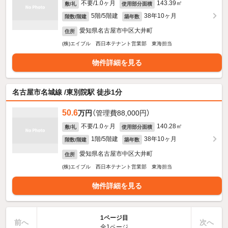
不要/1.0ヶ月
143.39㎡
敷/礼
使用部分面積
5階/5階建
38年10ヶ月
階数/階建
築年数
愛知県名古屋市中区大井町
住所
(株)エイブル 西日本テナント営業部 東海担当
物件詳細を見る
名古屋市名城線 /東別院駅 徒歩1分
50.6
万円
（管理費88,000円）
不要/1.0ヶ月
140.28㎡
敷/礼
使用部分面積
1階/5階建
38年10ヶ月
階数/階建
築年数
愛知県名古屋市中区大井町
住所
(株)エイブル 西日本テナント営業部 東海担当
物件詳細を見る
1ページ目
前へ
次へ
全1ページ