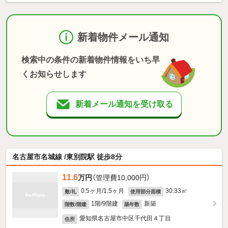
新着物件メール通知
検索中の条件の新着物件情報をいち早
くお知らせします
新着メール通知を受け取る
名古屋市名城線 /東別院駅 徒歩8分
11.6
万円
（管理費10,000円）
0.5ヶ月/1.5ヶ月
30.33㎡
敷/礼
使用部分面積
1階/9階建
新築
階数/階建
築年数
愛知県名古屋市中区千代田４丁目
住所