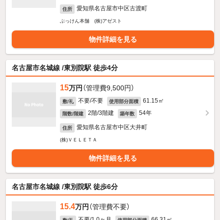
愛知県名古屋市中区古渡町
住所
ぶっけん本舗 (株)アゼスト
物件詳細を見る
名古屋市名城線 /東別院駅 徒歩4分
15
万円
（管理費9,500円）
不要/不要
61.15㎡
敷/礼
使用部分面積
2階/3階建
54年
階数/階建
築年数
愛知県名古屋市中区大井町
住所
(株)ＶＥＬＥＴＡ
物件詳細を見る
名古屋市名城線 /東別院駅 徒歩6分
15.4
万円
（管理費不要）
不要/1.0ヶ月
66.31㎡