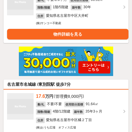
敷/礼
使用部分面積
1階/5階建
30年
階数/階建
築年数
愛知県名古屋市中区大井町
住所
(株)サンコー不動産
物件詳細を見る
名古屋市名城線 /東別院駅 徒歩7分
17.6
万円
（管理費8,000円）
不要/不要
91.64㎡
敷/礼
使用部分面積
4階/12階建
35年3ヶ月
階数/階建
築年数
愛知県名古屋市中区橘２丁目
住所
(株)おうち広場 オフィス広場