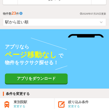
23
物件数
件
2026年07月25日
更新
アプリなら
ページ移動なし
で
物件をサクサク探せる！
アプリをダウンロード
条件を変更する
東別院駅
絞り込み条件
変更する
変更する