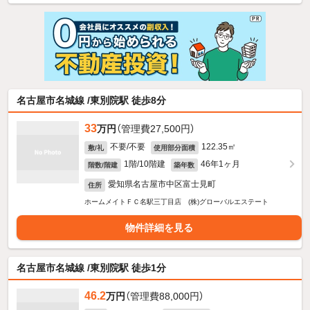
名古屋市名城線 /東別院駅 徒歩8分
33
万円
（管理費27,500円）
不要/不要
122.35㎡
敷/礼
使用部分面積
1階/10階建
46年1ヶ月
階数/階建
築年数
愛知県名古屋市中区富士見町
住所
ホームメイトＦＣ名駅三丁目店 (株)グローバルエステート
物件詳細を見る
名古屋市名城線 /東別院駅 徒歩1分
46.2
万円
（管理費88,000円）