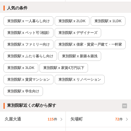
人気の条件
東別院駅 x 一人暮らし向け
東別院駅 x 2LDK
東別院駅 x 1LDK
東別院駅 x ペット可（相談）
東別院駅 x デザイナーズ
東別院駅 x ファミリー向け
東別院駅 x 借家・賃貸一戸建て・一軒家
東別院駅 x ふたり暮らし向け
東別院駅 x 新築＆築浅
東別院駅 x 3LDK
東別院駅 x 家賃4万円以下
東別院駅 x 賃貸マンション
東別院駅 x リノベーション
東別院駅 x 学生向け
東別院駅近くの駅から探す
久屋大通
矢場町
115
件
72
件