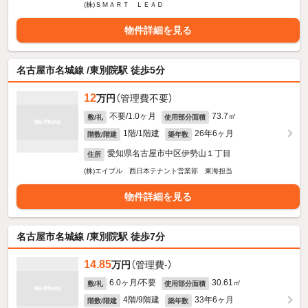
(株)ＳＭＡＲＴ ＬＥＡＤ
物件詳細を見る
名古屋市名城線 /東別院駅 徒歩5分
12
万円
（管理費不要）
不要/1.0ヶ月
73.7㎡
敷/礼
使用部分面積
1階/1階建
26年6ヶ月
階数/階建
築年数
愛知県名古屋市中区伊勢山１丁目
住所
(株)エイブル 西日本テナント営業部 東海担当
物件詳細を見る
名古屋市名城線 /東別院駅 徒歩7分
14.85
万円
（管理費-）
6.0ヶ月/不要
30.61㎡
敷/礼
使用部分面積
4階/9階建
33年6ヶ月
階数/階建
築年数