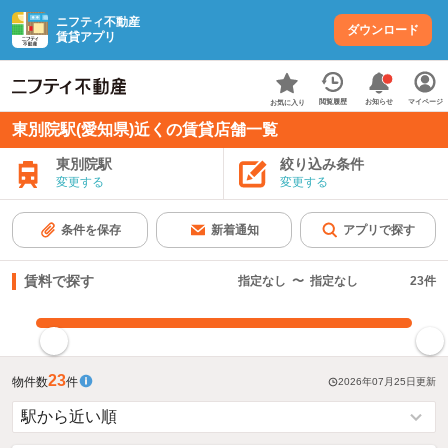
ニフティ不動産
ダウンロード
賃貸アプリ
お知らせ
閲覧履歴
マイページ
お気に入り
東別院駅(愛知県)近くの賃貸店舗一覧
東別院駅
絞り込み条件
変更する
変更する
条件を保存
新着通知
アプリで探す
賃料で探す
指定なし
〜
指定なし
23
件
指定した賃料で絞り込む
23
物件数
件
2026年07月25日
更新