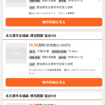
9階/11階建
50年10ヶ月
階数/階建
築年数
愛知県名古屋市中区富士見町
住所
(株)エムホームエステート テナント事業部
物件詳細を見る
名古屋市名城線 /東別院駅 徒歩4分
19.58
万円
（管理費22,000円）
不要/不要
71.64㎡
敷/礼
使用部分面積
9階/10階建
50年10ヶ月
階数/階建
築年数
愛知県名古屋市中区富士見町
住所
テンポスグループ不動産事業部 (株)テンポスフィナンシャルト
ラスト
物件詳細を見る
名古屋市名城線 /東別院駅 徒歩5分