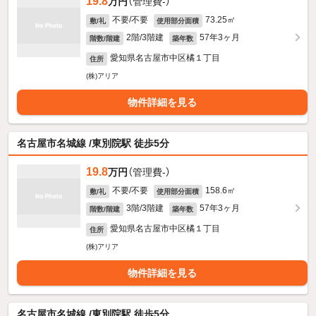
19.8
万円
（管理費-）
不要/不要
73.25㎡
敷/礼
使用部分面積
2階/3階建
57年3ヶ月
階数/階建
築年数
愛知県名古屋市中区橘１丁目
住所
(株)アリア
物件詳細を見る
名古屋市名城線 /東別院駅 徒歩5分
19.8
万円
（管理費-）
不要/不要
158.6㎡
敷/礼
使用部分面積
3階/3階建
57年3ヶ月
階数/階建
築年数
愛知県名古屋市中区橘１丁目
住所
(株)アリア
物件詳細を見る
名古屋市名城線 /東別院駅 徒歩5分