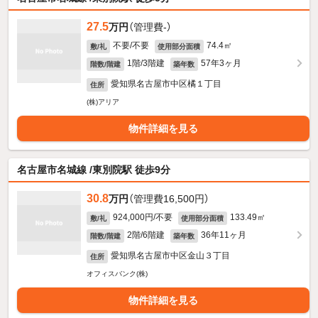
27.5
万円
（管理費-）
不要/不要
74.4㎡
敷/礼
使用部分面積
1階/3階建
57年3ヶ月
階数/階建
築年数
愛知県名古屋市中区橘１丁目
住所
(株)アリア
物件詳細を見る
名古屋市名城線 /東別院駅 徒歩9分
30.8
万円
（管理費16,500円）
924,000円/不要
133.49㎡
敷/礼
使用部分面積
2階/6階建
36年11ヶ月
階数/階建
築年数
愛知県名古屋市中区金山３丁目
住所
オフィスバンク(株)
物件詳細を見る