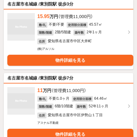
名古屋市名城線 /東別院駅 徒歩3分
15.95
万円
（管理費11,000円）
不要/不要
45.57㎡
敷/礼
使用部分面積
2階/5階建
2年1ヶ月
階数/階建
築年数
愛知県名古屋市中区大井町
住所
(株)アルソル
物件詳細を見る
名古屋市名城線 /東別院駅 徒歩7分
11
万円
（管理費11,000円）
不要/1.0ヶ月
64.46㎡
敷/礼
使用部分面積
6階/10階建
52年11ヶ月
階数/階建
築年数
愛知県名古屋市中区伊勢山１丁目
住所
アスナル不動産
物件詳細を見る