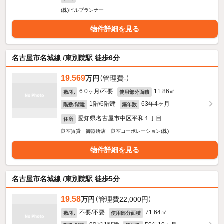
(株)ビルプランナー
物件詳細を見る
名古屋市名城線 /東別院駅 徒歩6分
19.569
万円
（管理費-）
6.0ヶ月/不要
11.86㎡
敷/礼
使用部分面積
1階/6階建
63年4ヶ月
階数/階建
築年数
愛知県名古屋市中区平和１丁目
住所
良室賃貸 御器所店 良室コーポレーション(株)
物件詳細を見る
名古屋市名城線 /東別院駅 徒歩5分
19.58
万円
（管理費22,000円）
不要/不要
71.64㎡
敷/礼
使用部分面積