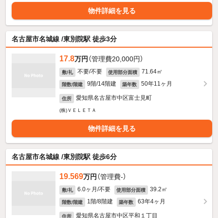
物件詳細を見る
名古屋市名城線 /東別院駅 徒歩3分
17.8
万円
（管理費20,000円）
不要/不要
71.64㎡
敷/礼
使用部分面積
9階/14階建
50年11ヶ月
階数/階建
築年数
愛知県名古屋市中区富士見町
住所
(株)ＶＥＬＥＴＡ
物件詳細を見る
名古屋市名城線 /東別院駅 徒歩6分
19.569
万円
（管理費-）
6.0ヶ月/不要
39.2㎡
敷/礼
使用部分面積
1階/8階建
63年4ヶ月
階数/階建
築年数
愛知県名古屋市中区平和１丁目
住所