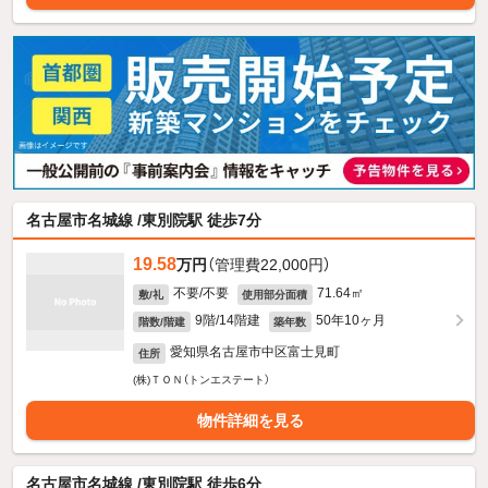
名古屋市名城線 /東別院駅 徒歩7分
19.58
万円
（管理費22,000円）
不要/不要
71.64㎡
敷/礼
使用部分面積
9階/14階建
50年10ヶ月
階数/階建
築年数
愛知県名古屋市中区富士見町
住所
(株)ＴＯＮ（トンエステート）
物件詳細を見る
名古屋市名城線 /東別院駅 徒歩6分