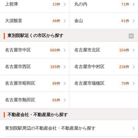
上前津
丸の内
33
件
71
件
大須観音
金山
48
件
61
件
東別院駅近くの市区から探す
名古屋市中区
名古屋市北区
660
件
104
件
名古屋市西区
名古屋市中村区
165
件
238
件
名古屋市昭和区
名古屋市瑞穂区
88
件
70
件
名古屋市熱田区
66
件
不動産会社・不動産屋から探す
東別院駅周辺の不動産会社・不動産屋から探す