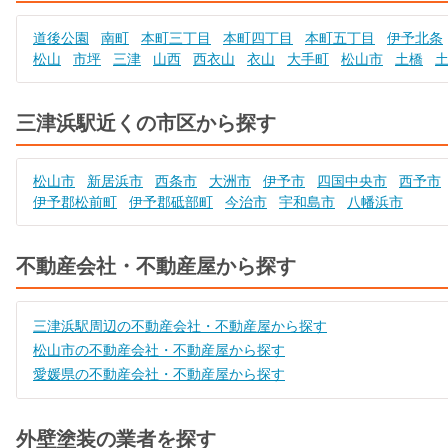
道後公園
南町
本町三丁目
本町四丁目
本町五丁目
伊予北条
松山
市坪
三津
山西
西衣山
衣山
大手町
松山市
土橋
三津浜駅近くの市区から探す
松山市
新居浜市
西条市
大洲市
伊予市
四国中央市
西予市
伊予郡松前町
伊予郡砥部町
今治市
宇和島市
八幡浜市
不動産会社・不動産屋から探す
三津浜駅周辺の不動産会社・不動産屋から探す
松山市の不動産会社・不動産屋から探す
愛媛県の不動産会社・不動産屋から探す
外壁塗装の業者を探す