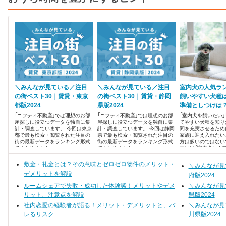
＼みんなが見ている／注目
＼みんなが見ている／注目
室内犬の人気ラ
の街ベスト30｜賃貸・東京
の街ベスト30｜賃貸・静岡
飼いやすい犬種
都版2024
県版2024
準備としつけは
「ニフティ不動産」では理想のお部
「ニフティ不動産」では理想のお部
「室内犬を飼いたい」
屋探しに役立つデータを独自に集
屋探しに役立つデータを独自に集
てやすい犬種を知り
計・調査しています。 今回は東京
計・調査しています。 今回は静岡
間を充実させるため
都で最も検索・閲覧された注目の
県で最も検索・閲覧された注目の
家族に迎え入れたい
街の最新データをランキング形式
街の最新データをランキング形式
方は多いのではない
でまとめました。
でまとめました。
中には「室内犬なら
い」といった誤解も
ここでは、室内犬を
敷金・礼金とは？その意味とゼロゼロ物件のメリット・
＼みんなが見
ている人に向けて、
デメリットを解説
ランキングや室内犬
府版2024
ずチェックしておき
ルームシェアで失敗・成功した体験談！メリットやデメ
＼みんなが見
介します。
リット、注意点を解説
県版2024
社内恋愛の経験者が語る！メリット・デメリットと、バ
＼みんなが見
レるリスク
川県版2024