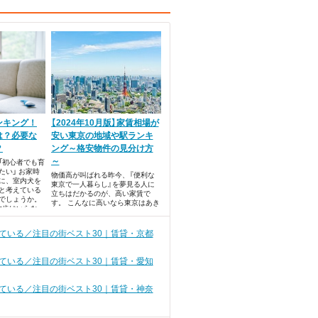
ンキング！
【2024年10月版】家賃相場が
は？必要な
安い東京の地域や駅ランキ
？
ング～格安物件の見分け方
～
「初心者でも育
たい」 お家時
物価高が叫ばれる昨今、『便利な
に、室内犬を
東京で一人暮らし』を夢見る人に
と考えている
立ちはだかるのが、高い家賃で
でしょうか。
す。 こんなに高いなら東京はあき
散歩はいらな
らめようかな・・・なんて落ち込
あるようです。
んでいるあなた！ 東京はたしかに
飼おうか迷っ
家賃が高いイメージがあります
ている／注目の街ベスト30｜賃貸・京都
室内犬の人気
が、コツを掴んで探せば、安い家
を飼う時に必
賃で賃貸物件を見つけられるんで
たい内容を紹
す。
ている／注目の街ベスト30｜賃貸・愛知
ている／注目の街ベスト30｜賃貸・神奈