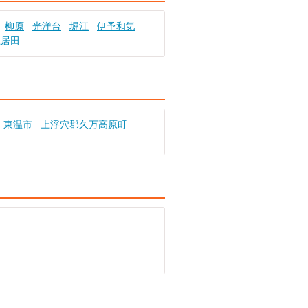
柳原
光洋台
堀江
伊予和気
土居田
東温市
上浮穴郡久万高原町