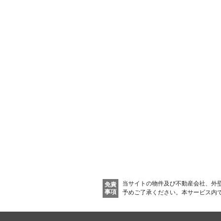
新着物件メール通知
ご希望の条件の物件が見つかり次第、メールでお知らせしま
新着メール通知を受け取る
当サイトの物件及び不動産会社、外
免責
事項
予めご了承ください。
本サービス内