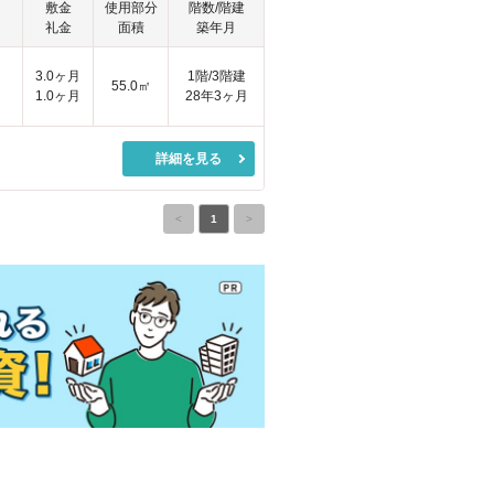
敷金
使用部分
階数/階建
礼金
面積
築年月
3.0ヶ月
1階/3階建
55.0㎡
1.0ヶ月
28年3ヶ月
詳細を見る
<
1
>