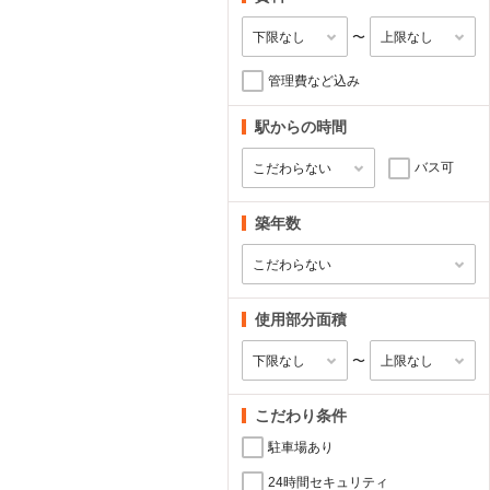
〜
管理費など込み
駅からの時間
バス可
築年数
使用部分面積
〜
こだわり条件
駐車場あり
24時間セキュリティ