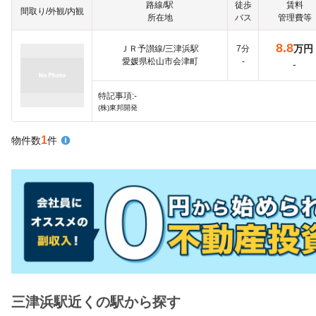
路線/駅
徒歩
賃料
間取り/外観/内観
所在地
バス
管理費等
8.8
万円
ＪＲ予讃線/三津浜駅
7分
愛媛県松山市会津町
-
-
特記事項:-
(株)東邦開発
1
物件数
件
三津浜駅近くの駅から探す