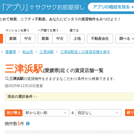
まとめて検索、ニフティ不動産。あなたにピッタリの賃貸物件をみつけよう！
マンションを買う
一戸建てを買う
建てる
新築
中古
新築
中古
土地
不動産会社
調べる
愛媛県
松山市
三津浜駅
三津浜駅近くの賃貸店舗を探す
三津浜駅
(愛媛県)近くの賃貸店舗一覧
三津浜駅
の賃貸物件をさまざまなこだわり条件から検索できます。
2025年12月10日
更新
現在の選択条件：
-
絞り
並び替え
＆
1
物件数
件