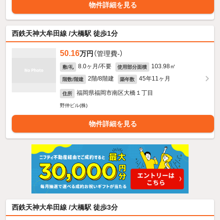
物件詳細を見る
西鉄天神大牟田線 /大橋駅 徒歩1分
50.16
万円
（管理費-）
8.0ヶ月/不要
103.98㎡
敷/礼
使用部分面積
2階/8階建
45年11ヶ月
階数/階建
築年数
福岡県福岡市南区大橋１丁目
住所
野仲ビル(株)
物件詳細を見る
西鉄天神大牟田線 /大橋駅 徒歩3分