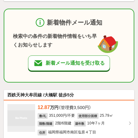
新着物件メール通知
検索中の条件の新着物件情報をいち早
くお知らせします
新着メール通知を受け取る
西鉄天神大牟田線 /大橋駅 徒歩5分
12.87
万円
（管理費3,500円）
351,000円/不要
25.79㎡
敷/礼
使用部分面積
2階/6階建
10年7ヶ月
階数/階建
築年数
福岡県福岡市南区塩原４丁目
住所