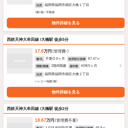
福岡県福岡市南区大橋１丁目
住所
（株）福一不動産
物件詳細を見る
西鉄天神大牟田線 /大橋駅 徒歩5分
17.6
万円
（管理費-）
不要/2.0ヶ月
67.47㎡
敷/礼
使用部分面積
2階/6階建
43年5ヶ月
階数/階建
築年数
福岡県福岡市南区大橋２丁目
住所
ハンエー地建（株）
物件詳細を見る
西鉄天神大牟田線 /大橋駅 徒歩2分
18.67
万円
（管理費不要）
1,018,800円/不要
46.8㎡