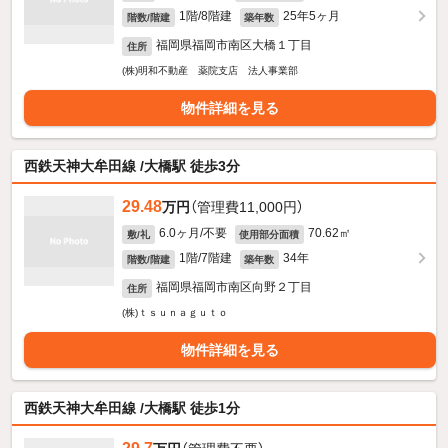
1階/8階建
25年5ヶ月
階数/階建
築年数
福岡県福岡市南区大橋１丁目
住所
(株)明和不動産 薬院支店 法人事業部
物件詳細を見る
西鉄天神大牟田線 /大橋駅 徒歩3分
29.48
万円
（管理費11,000円）
6.0ヶ月/不要
70.62㎡
敷/礼
使用部分面積
1階/7階建
34年
階数/階建
築年数
福岡県福岡市南区向野２丁目
住所
(株)ｔｓｕｎａｇｕｔｏ
物件詳細を見る
西鉄天神大牟田線 /大橋駅 徒歩1分