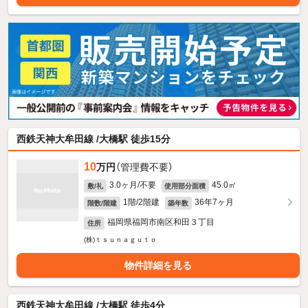
西鉄天神大牟田線 /大橋駅 徒歩15分
10
万円
（管理費不要）
3.0ヶ月/不要
45.0㎡
敷/礼
使用部分面積
1階/2階建
36年7ヶ月
階数/階建
築年数
福岡県福岡市南区和田３丁目
住所
(株)ｔｓｕｎａｇｕｔｏ
物件詳細を見る
西鉄天神大牟田線 /大橋駅 徒歩4分