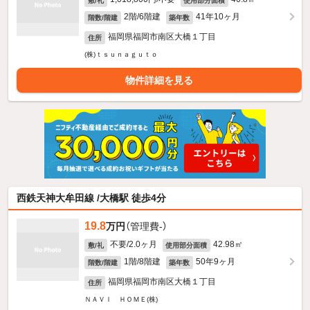
敷/礼
使用部分面積
2階/6階建
41年10ヶ月
階数/階建
築年数
福岡県福岡市南区大橋１丁目
住所
(株)ｔｓｕｎａｇｕｔｏ
物件詳細を見る
西鉄天神大牟田線 /大橋駅 徒歩4分
19.8
万円
（管理費-）
不要/2.0ヶ月
42.98㎡
敷/礼
使用部分面積
1階/8階建
50年9ヶ月
階数/階建
築年数
福岡県福岡市南区大橋１丁目
住所
ＮＡＶＩ ＨＯＭＥ(株)