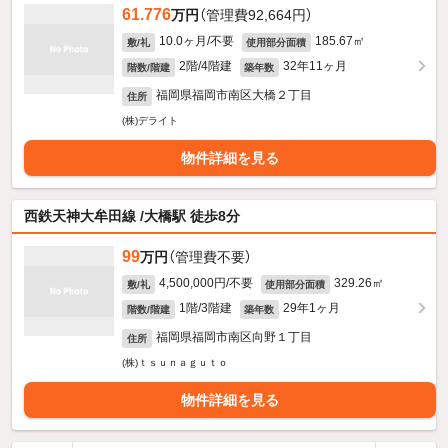
61.776
万円
（管理費92,664円）
10.0ヶ月/不要
185.67㎡
敷/礼
使用部分面積
2階/4階建
32年11ヶ月
階数/階建
築年数
福岡県福岡市南区大橋２丁目
住所
(株)デライト
物件詳細を見る
西鉄天神大牟田線 /大橋駅 徒歩8分
99
万円
（管理費不要）
4,500,000円/不要
329.26㎡
敷/礼
使用部分面積
1階/3階建
29年1ヶ月
階数/階建
築年数
福岡県福岡市南区向野１丁目
住所
(株)ｔｓｕｎａｇｕｔｏ
物件詳細を見る