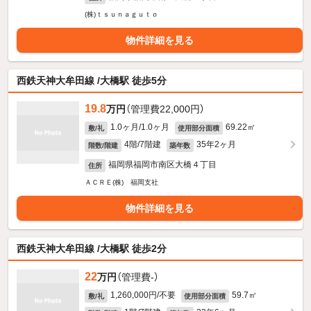
(株)ｔｓｕｎａｇｕｔｏ
物件詳細を見る
西鉄天神大牟田線 /大橋駅 徒歩5分
19.8
万円
（管理費22,000円）
1.0ヶ月/1.0ヶ月
69.22㎡
敷/礼
使用部分面積
4階/7階建
35年2ヶ月
階数/階建
築年数
福岡県福岡市南区大橋４丁目
住所
ＡＣＲＥ(株) 福岡支社
物件詳細を見る
西鉄天神大牟田線 /大橋駅 徒歩2分
22
万円
（管理費-）
1,260,000円/不要
59.7㎡
敷/礼
使用部分面積