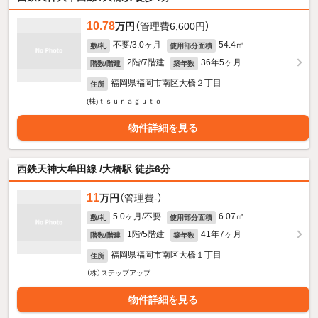
10.78
万円
（管理費6,600円）
不要/3.0ヶ月
54.4㎡
敷/礼
使用部分面積
2階/7階建
36年5ヶ月
階数/階建
築年数
福岡県福岡市南区大橋２丁目
住所
(株)ｔｓｕｎａｇｕｔｏ
物件詳細を見る
西鉄天神大牟田線 /大橋駅 徒歩6分
11
万円
（管理費-）
5.0ヶ月/不要
6.07㎡
敷/礼
使用部分面積
1階/5階建
41年7ヶ月
階数/階建
築年数
福岡県福岡市南区大橋１丁目
住所
（株）ステップアップ
物件詳細を見る