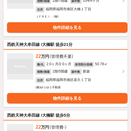
1階/7階建
33年6ヶ月
階数/階建
築年数
福岡県福岡市南区大橋１丁目
住所
ＪＦＲＥＩ．（株）
物件詳細を見る
西鉄天神大牟田線 /大橋駅 徒歩21分
22
万円
（管理費不要）
2.0ヶ月/2.0ヶ月
50.78㎡
敷/礼
使用部分面積
1階/5階建
新築
階数/階建
築年数
福岡県福岡市南区若久１丁目
住所
(株)ゆうゆう不動産
物件詳細を見る
西鉄天神大牟田線 /大橋駅 徒歩5分
22
万円
（管理費-）