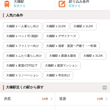
大橋駅
絞り込み条件
変更する
変更する
人気の条件
大橋駅 x 一人暮らし向け
大橋駅 x 2LDK
大橋駅 x 1LDK
大橋駅 x ペット可（相談）
大橋駅 x デザイナーズ
大橋駅 x ファミリー向け
大橋駅 x 借家・賃貸一戸建て・一軒家
大橋駅 x ふたり暮らし向け
大橋駅 x 新築＆築浅
大橋駅 x 3LDK
大橋駅 x 家賃4万円以下
大橋駅 x 賃貸マンション
大橋駅 x リノベーション
大橋駅 x 学生向け
大橋駅近くの駅から探す
井尻
笹原
16
件
15
件