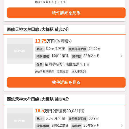
(株)ｔｓｕｎａｇｕｔｏ
物件詳細を見る
西鉄天神大牟田線 /大橋駅 徒歩7分
13.75
万円
（管理費-）
3.0ヶ月/不要
24.99㎡
敷/礼
使用部分面積
1階/11階建
38年2ヶ月
階数/階建
築年数
福岡県福岡市南区塩原３丁目
住所
(株)明和不動産 薬院支店 法人事業部
物件詳細を見る
西鉄天神大牟田線 /大橋駅 徒歩4分
16.5
万円
（管理費20,031円）
5.0ヶ月/不要
60.2㎡
敷/礼
使用部分面積
2階/12階建
25年5ヶ月
階数/階建
築年数