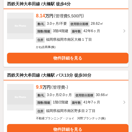
西鉄天神大牟田線 /大橋駅 徒歩4分
8.14
万円
（管理費5,500円）
3.0ヶ月/不要
28.62㎡
敷/礼
使用部分面積
3階/4階建
42年6ヶ月
階数/階建
築年数
福岡県福岡市南区大橋１丁目
住所
かね吉商事(株)
物件詳細を見る
西鉄天神大牟田線 /大橋駅 バス13分 徒歩30分
9.9
万円
（管理費-）
3.0ヶ月/2.0ヶ月
30.66㎡
敷/礼
使用部分面積
1階/2階建
41年7ヶ月
階数/階建
築年数
福岡県福岡市南区野多目２丁目
住所
不動産プランニング・ジョイ 河野プランテック(株)
物件詳細を見る