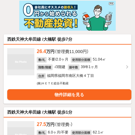
西鉄天神大牟田線 /大橋駅 徒歩7分
26.4
万円
（管理費11,000円）
不要/2.0ヶ月
51.04㎡
敷/礼
使用部分面積
-/3階建
39年1ヶ月
階数/階建
築年数
福岡県福岡市南区大橋４丁目
住所
(株)ＨＥＴＥ総合不動産
物件詳細を見る
西鉄天神大牟田線 /大橋駅 徒歩1分
27.5
万円
（管理費-）
6.0ヶ月/不要
62.1㎡
敷/礼
使用部分面積