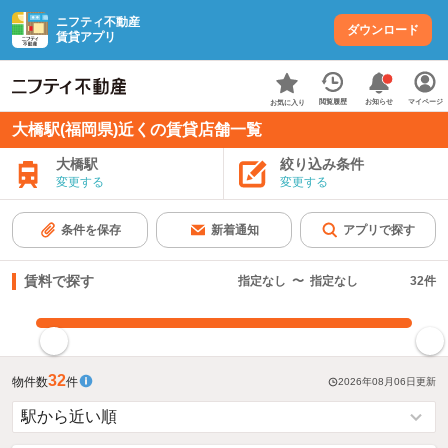
ニフティ不動産
ダウンロード
賃貸アプリ
お知らせ
閲覧履歴
マイページ
お気に入り
大橋駅(福岡県)近くの賃貸店舗一覧
大橋駅
絞り込み条件
変更する
変更する
条件を保存
新着通知
アプリで探す
賃料で探す
指定なし
〜
指定なし
32
件
指定した賃料で絞り込む
32
物件数
件
2026年08月06日
更新