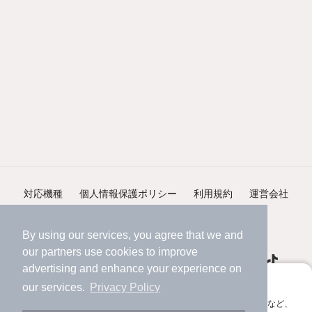
対応機種
個人情報保護ポリシー
利用規約
運営会社
ヘルプ・お問い合わせ
採用情報
By using our services, you agree that we and
our
partners
use cookies to improve
advertising and enhance your experience on
アプリに切り替えて、サクサクお部屋探し
our services.
Privacy Policy
会員登録なしですぐ使える。マップ検索やお気に入り保存など、
©NIFTY Lifestyle Co., Ltd.