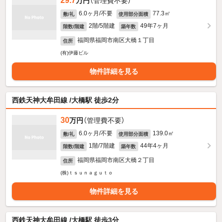
29.7
万円
（管理費不要）
6.0ヶ月/不要
77.3㎡
敷/礼
使用部分面積
2階/5階建
49年7ヶ月
階数/階建
築年数
福岡県福岡市南区大橋１丁目
住所
(有)伊藤ビル
物件詳細を見る
西鉄天神大牟田線 /大橋駅 徒歩2分
30
万円
（管理費不要）
6.0ヶ月/不要
139.0㎡
敷/礼
使用部分面積
1階/7階建
44年4ヶ月
階数/階建
築年数
福岡県福岡市南区大橋２丁目
住所
(株)ｔｓｕｎａｇｕｔｏ
物件詳細を見る
西鉄天神大牟田線 /大橋駅 徒歩3分