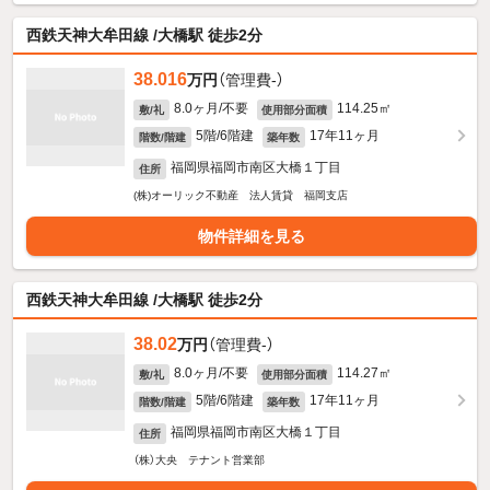
西鉄天神大牟田線 /大橋駅 徒歩2分
38.016
万円
（管理費-）
8.0ヶ月/不要
114.25㎡
敷/礼
使用部分面積
5階/6階建
17年11ヶ月
階数/階建
築年数
福岡県福岡市南区大橋１丁目
住所
(株)オーリック不動産 法人賃貸 福岡支店
物件詳細を見る
西鉄天神大牟田線 /大橋駅 徒歩2分
38.02
万円
（管理費-）
8.0ヶ月/不要
114.27㎡
敷/礼
使用部分面積
5階/6階建
17年11ヶ月
階数/階建
築年数
福岡県福岡市南区大橋１丁目
住所
（株）大央 テナント営業部