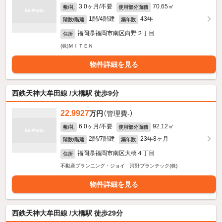
3.0ヶ月/不要
70.65㎡
敷/礼
使用部分面積
1階/4階建
43年
階数/階建
築年数
福岡県福岡市南区向野２丁目
住所
(株)ＭＩＴＥＮ
物件詳細を見る
西鉄天神大牟田線 /大橋駅 徒歩9分
22.9927
万円
（管理費-）
6.0ヶ月/不要
92.12㎡
敷/礼
使用部分面積
2階/7階建
23年8ヶ月
階数/階建
築年数
福岡県福岡市南区大橋４丁目
住所
不動産プランニング・ジョイ 河野プランテック(株)
物件詳細を見る
西鉄天神大牟田線 /大橋駅 徒歩29分