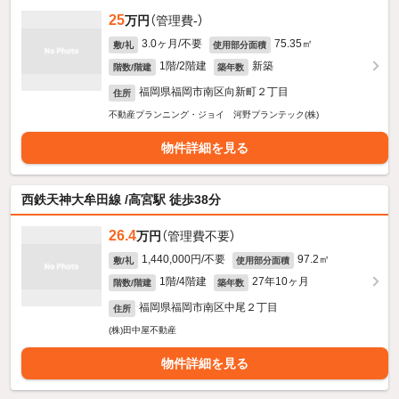
25
万円
（管理費-）
3.0ヶ月/不要
75.35㎡
敷/礼
使用部分面積
1階/2階建
新築
階数/階建
築年数
福岡県福岡市南区向新町２丁目
住所
不動産プランニング・ジョイ 河野プランテック(株)
物件詳細を見る
西鉄天神大牟田線 /高宮駅 徒歩38分
26.4
万円
（管理費不要）
1,440,000円/不要
97.2㎡
敷/礼
使用部分面積
1階/4階建
27年10ヶ月
階数/階建
築年数
福岡県福岡市南区中尾２丁目
住所
(株)田中屋不動産
物件詳細を見る