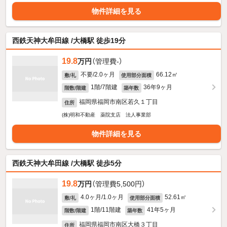
物件詳細を見る
西鉄天神大牟田線 /大橋駅 徒歩19分
19.8
万円
（管理費-）
不要/2.0ヶ月
66.12㎡
敷/礼
使用部分面積
1階/7階建
36年9ヶ月
階数/階建
築年数
福岡県福岡市南区若久１丁目
住所
(株)明和不動産 薬院支店 法人事業部
物件詳細を見る
西鉄天神大牟田線 /大橋駅 徒歩5分
19.8
万円
（管理費5,500円）
4.0ヶ月/1.0ヶ月
52.61㎡
敷/礼
使用部分面積
1階/11階建
41年5ヶ月
階数/階建
築年数
福岡県福岡市南区大橋３丁目
住所