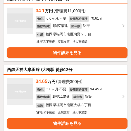
34.1
万円
（管理費11,000円）
6.0ヶ月/不要
70.61㎡
敷/礼
使用部分面積
1階/7階建
34年
階数/階建
築年数
福岡県福岡市南区向野２丁目
住所
(株)明和不動産 薬院支店 法人事業部
物件詳細を見る
西鉄天神大牟田線 /大橋駅 徒歩12分
34.65
万円
（管理費300円）
5.0ヶ月/不要
94.45㎡
敷/礼
使用部分面積
1階/11階建
新築
階数/階建
築年数
福岡県福岡市南区大橋３丁目
住所
(株)明和不動産 薬院支店 法人事業部
物件詳細を見る