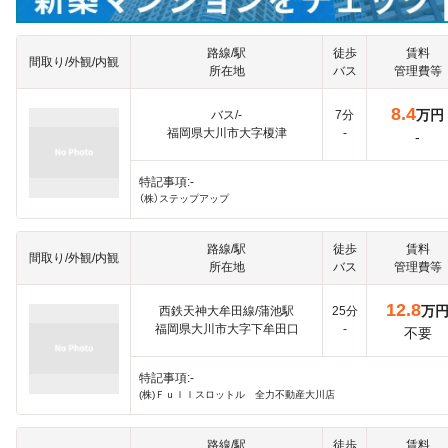
路線/駅
徒歩
賃料
間取り/外観/内観
所在地
バス
管理費等
8.4
万円
バス/-
7分
福岡県大川市大字榎津
-
-
特記事項:-
（株）ステップアップ
路線/駅
徒歩
賃料
間取り/外観/内観
所在地
バス
管理費等
12.8
万
西鉄天神大牟田線/蒲池駅
25分
福岡県大川市大字下牟田口
-
不要
特記事項:-
(株)Ｆｕｌｌスロットル 全力不動産大川店
路線/駅
徒歩
賃料