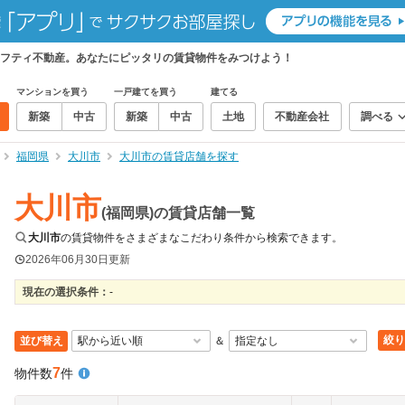
フティ不動産。あなたにピッタリの賃貸物件をみつけよう！
マンションを買う
一戸建てを買う
建てる
新築
中古
新築
中古
土地
不動産会社
調べる
福岡県
大川市
大川市の賃貸店舗を探す
大川市
(福岡県)の賃貸店舗一覧
大川市
の賃貸物件をさまざまなこだわり条件から検索できます。
2026年06月30日
更新
現在の選択条件：
-
絞り
並び替え
＆
7
物件数
件