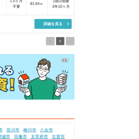
円
1.0ヶ月
1階/2階建
83.84㎡
不要
3年10ヶ月
詳細を見る
<
1
>
市
田川市
柳川市
八女市
野城市
宗像市
太宰府市
古賀市