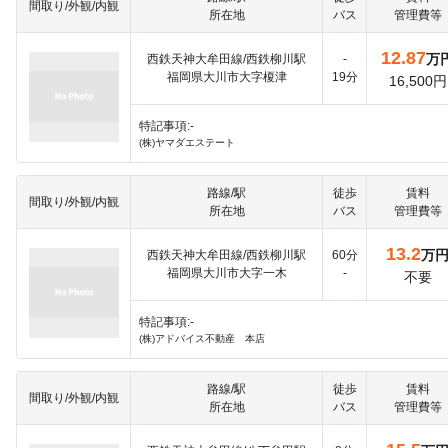
間取り/外観/内観
所在地
バス
管理費等
12.87
万
西鉄天神大牟田線/西鉄柳川駅
-
福岡県大川市大字榎津
19分
16,500円
特記事項:-
(株)ヤマダエステート
路線/駅
徒歩
賃料
間取り/外観/内観
所在地
バス
管理費等
13.2
万
西鉄天神大牟田線/西鉄柳川駅
60分
福岡県大川市大字一木
-
不要
特記事項:-
(株)アドバイス不動産 本店
路線/駅
徒歩
賃料
間取り/外観/内観
所在地
バス
管理費等