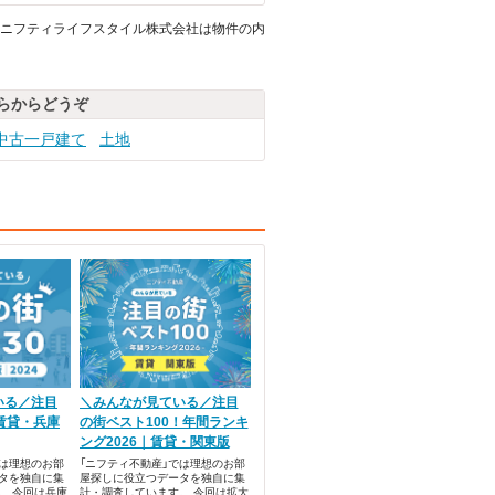
ニフティライフスタイル株式会社は物件の内
らからどうぞ
中古一戸建て
土地
いる／注目
＼みんなが見ている／注目
賃貸・兵庫
の街ベスト100！年間ランキ
ング2026｜賃貸・関東版
では理想のお部
「ニフティ不動産」では理想のお部
タを独自に集
屋探しに役立つデータを独自に集
。 今回は兵庫
計・調査しています。 今回は拡大