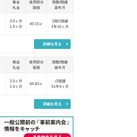
敷金
使用部分
階数/階建
礼金
面積
築年月
円
3.0ヶ月
1階/1階建
40.15㎡
1.0ヶ月
1年10ヶ月
詳細を見る
敷金
使用部分
階数/階建
礼金
面積
築年月
2.0ヶ月
-/2階建
84.83㎡
1.0ヶ月
51年4ヶ月
詳細を見る