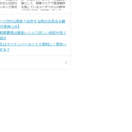
された注目の
版として、関東エリアで賃貸物件
ンキング形式
を探しているユーザーからの昨年
1年間の検索・閲覧数が最も高か
った、注目の街ランキングベスト
100を発表します！
ークDIYは簡単？自作する時の注意点を解
IY実例つき】
初期費用は最低いくら？詳しい内訳や安く
紹介
方はマイナンバーカードで便利に！県外へ
する？