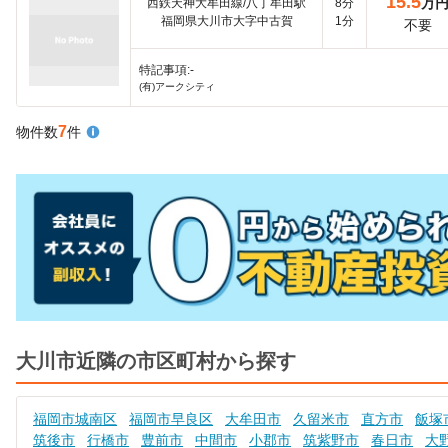
15.5
万
西鉄天神大牟田線/八丁牟田駅
8分
福岡県大川市大字中古賀
1分
不要
特記事項:-
(有)アークシティ
7
物件数
件
大川市近隣の市区町村から探す
福岡市城南区
福岡市早良区
大牟田市
久留米市
直方市
飯塚
筑後市
行橋市
豊前市
中間市
小郡市
筑紫野市
春日市
大