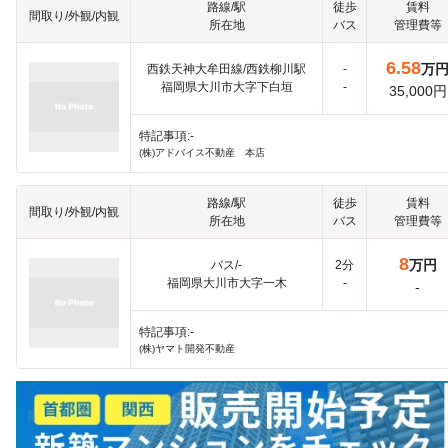
路線/駅
徒歩
賃料
間取り/外観/内観
所在地
バス
管理費等
6.58
万
西鉄天神大牟田線/西鉄柳川駅
-
福岡県大川市大字下白垣
-
35,000円
特記事項:-
(株)アドバイス不動産 本店
路線/駅
徒歩
賃料
間取り/外観/内観
所在地
バス
管理費等
8
万円
バス/-
2分
福岡県大川市大字一木
-
-
特記事項:-
(株)ヤマト開発不動産