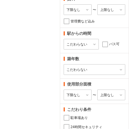
〜
管理費など込み
駅からの時間
バス可
築年数
使用部分面積
〜
こだわり条件
駐車場あり
24時間セキュリティ