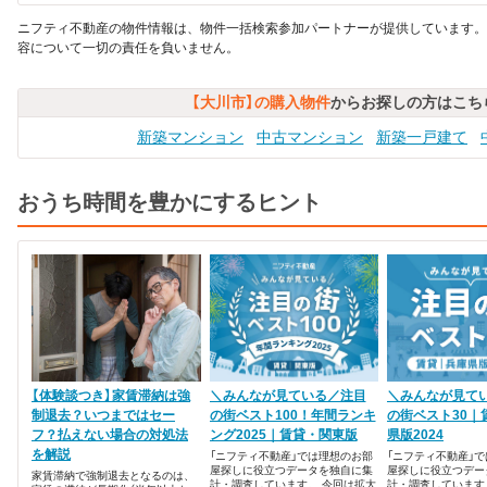
ニフティ不動産の物件情報は、物件一括検索参加パートナーが提供しています。
容について一切の責任を負いません。
【大川市】の購入物件
からお探しの方はこち
新築マンション
中古マンション
新築一戸建て
おうち時間を豊かにするヒント
【体験談つき】家賃滞納は強
＼みんなが見ている／注目
＼みんなが見て
制退去？いつまではセー
の街ベスト100！年間ランキ
の街ベスト30｜
フ？払えない場合の対処法
ング2025｜賃貸・関東版
県版2024
を解説
「ニフティ不動産」では理想のお部
「ニフティ不動産」
屋探しに役立つデータを独自に集
屋探しに役立つデー
家賃滞納で強制退去となるのは、
計・調査しています。 今回は拡大
計・調査しています