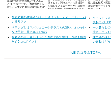
家賃の滞納が長期化（半年以上な
版として、関東エリアで賃貸物件
県で最も検索・閲覧
ど）した場合です。「家賃滞納を１
を探しているユーザーからの昨年
街の最新データをラ
度した＝すぐに裁判や強制退去」に
1年間の検索・閲覧数が最も高か
でまとめました。
はならないので、まずは安心して
った、注目の街ランキングベスト
ください。ただし、家賃滞納をす
100を発表します！
れば「延滞損害金」が発生し、賃貸
社内恋愛の経験者が語る！メリット・デメリットと、バ
キャットウォ
借契約の内容によっては「取り立て
レるリスク
説【インスタD
が厳しい」「今後の生活に影響する」
ケースもあります。
ベランダとは？バルコニーやテラスとの違い、オシャレ
一人暮らしの
な活用術、禁止事項を解説
抑えるコツも
高齢者の引っ越しはボケが進む？認知症やうつの予防の
住民票の移し
ため6つのポイント
の異動はどう
お悩みコラムTOPへ