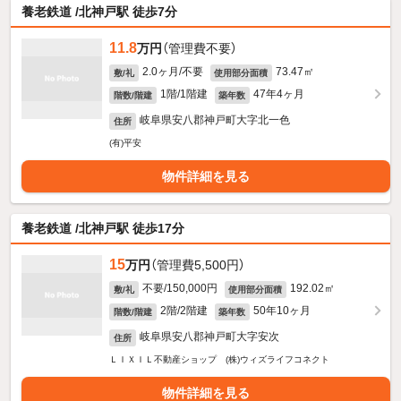
養老鉄道 /北神戸駅 徒歩7分
11.8
万円
（管理費不要）
2.0ヶ月/不要
73.47㎡
敷/礼
使用部分面積
1階/1階建
47年4ヶ月
階数/階建
築年数
岐阜県安八郡神戸町大字北一色
住所
(有)平安
物件詳細を見る
養老鉄道 /北神戸駅 徒歩17分
15
万円
（管理費5,500円）
不要/150,000円
192.02㎡
敷/礼
使用部分面積
2階/2階建
50年10ヶ月
階数/階建
築年数
岐阜県安八郡神戸町大字安次
住所
ＬＩＸＩＬ不動産ショップ (株)ウィズライフコネクト
物件詳細を見る