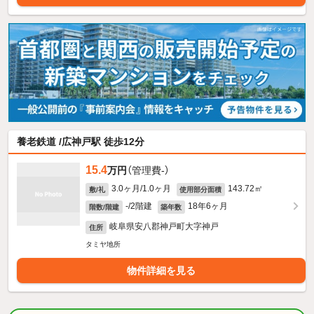
養老鉄道 /広神戸駅 徒歩12分
15.4
万円
（管理費-）
3.0ヶ月/1.0ヶ月
143.72㎡
敷/礼
使用部分面積
-/2階建
18年6ヶ月
階数/階建
築年数
岐阜県安八郡神戸町大字神戸
住所
タミヤ地所
物件詳細を見る