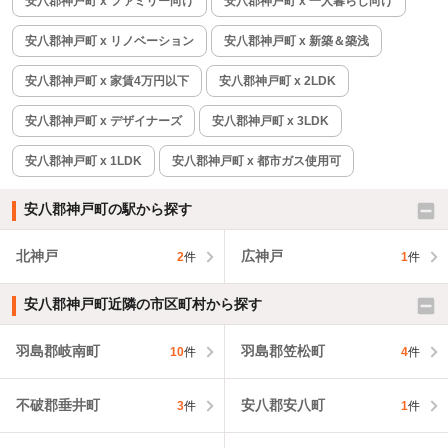
安八郡神戸町 x ファミリー向け
安八郡神戸町 x 一人暮らし向け
安八郡神戸町 x リノベーション
安八郡神戸町 x 新築＆築浅
安八郡神戸町 x 家賃4万円以下
安八郡神戸町 x 2LDK
安八郡神戸町 x デザイナーズ
安八郡神戸町 x 3LDK
安八郡神戸町 x 1LDK
安八郡神戸町 x 都市ガス使用可
安八郡神戸町の駅から探す
北神戸
広神戸
2
件
1
件
安八郡神戸町近隣の市区町村から探す
羽島郡岐南町
羽島郡笠松町
10
件
4
件
不破郡垂井町
安八郡安八町
3
件
1
件