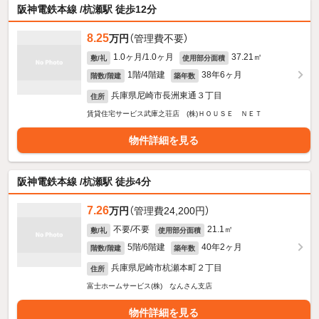
阪神電鉄本線 /杭瀬駅 徒歩12分
8.25
万円
（管理費不要）
1.0ヶ月/1.0ヶ月
37.21㎡
敷/礼
使用部分面積
1階/4階建
38年6ヶ月
階数/階建
築年数
兵庫県尼崎市長洲東通３丁目
住所
賃貸住宅サービス武庫之荘店 (株)ＨＯＵＳＥ ＮＥＴ
物件詳細を見る
阪神電鉄本線 /杭瀬駅 徒歩4分
7.26
万円
（管理費24,200円）
不要/不要
21.1㎡
敷/礼
使用部分面積
5階/6階建
40年2ヶ月
階数/階建
築年数
兵庫県尼崎市杭瀬本町２丁目
住所
富士ホームサービス(株) なんさん支店
物件詳細を見る