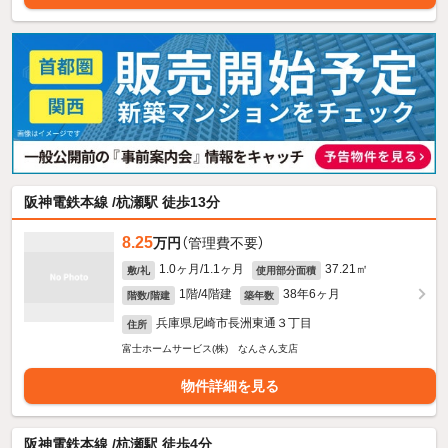
阪神電鉄本線 /杭瀬駅 徒歩13分
8.25
万円
（管理費不要）
1.0ヶ月/1.1ヶ月
37.21㎡
敷/礼
使用部分面積
1階/4階建
38年6ヶ月
階数/階建
築年数
兵庫県尼崎市長洲東通３丁目
住所
富士ホームサービス(株) なんさん支店
物件詳細を見る
阪神電鉄本線 /杭瀬駅 徒歩4分