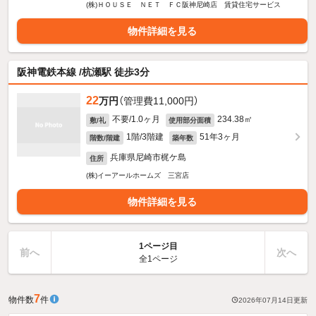
(株)ＨＯＵＳＥ ＮＥＴ ＦＣ阪神尼崎店 賃貸住宅サービス
物件詳細を見る
阪神電鉄本線 /杭瀬駅 徒歩3分
22
万円
（管理費11,000円）
不要/1.0ヶ月
234.38㎡
敷/礼
使用部分面積
1階/3階建
51年3ヶ月
階数/階建
築年数
兵庫県尼崎市梶ケ島
住所
(株)イーアールホームズ 三宮店
物件詳細を見る
1ページ目
前へ
次へ
全1ページ
7
物件数
件
2026年07月14日
更新