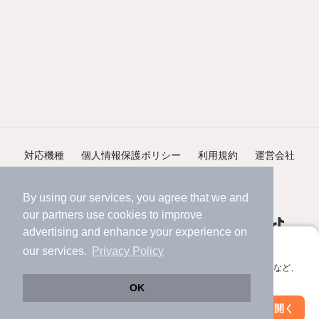
対応機種
個人情報保護ポリシー
利用規約
運営会社
ヘルプ・お問い合わせ
採用情報
By using our services, you agree that we and
our
partners
use cookies to improve
advertising and enhance your experience on
アプリに切り替えて、サクサクお部屋探し
our services.
Privacy Policy
会員登録なしですぐ使える。マップ検索やお気に入り保存など、
©NIFTY Lifestyle Co., Ltd.
アプリ限定の便利な機能が使えます！
OK
Web版で続行
アプリを開く
駅・沿線を変更
絞り込み条件を変更