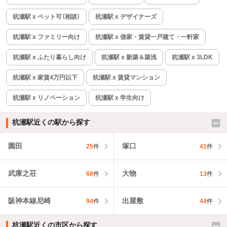
杭瀬駅 x ペット可（相談）
杭瀬駅 x デザイナーズ
杭瀬駅 x ファミリー向け
杭瀬駅 x 借家・賃貸一戸建て・一軒家
杭瀬駅 x ふたり暮らし向け
杭瀬駅 x 新築＆築浅
杭瀬駅 x 3LDK
杭瀬駅 x 家賃4万円以下
杭瀬駅 x 賃貸マンション
杭瀬駅 x リノベーション
杭瀬駅 x 学生向け
杭瀬駅近くの駅から探す
園田
塚口
25
件
41
件
武庫之荘
大物
68
件
13
件
阪神本線尼崎
出屋敷
94
件
44
件
杭瀬駅近くの市区から探す