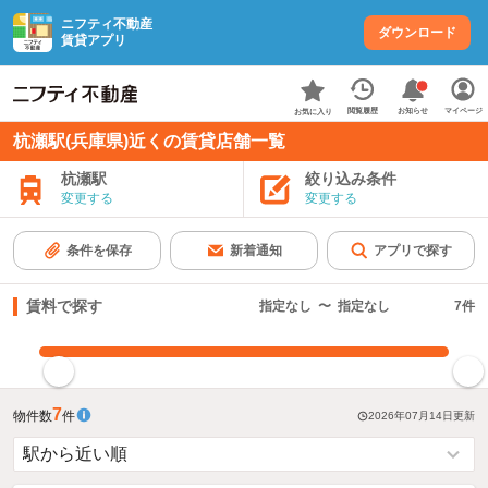
ニフティ不動産
ダウンロード
賃貸アプリ
お知らせ
閲覧履歴
マイページ
お気に入り
杭瀬駅(兵庫県)近くの賃貸店舗一覧
杭瀬駅
絞り込み条件
変更する
変更する
条件を保存
新着通知
アプリで探す
賃料で探す
指定なし
〜
指定なし
7
件
指定した賃料で絞り込む
7
物件数
件
2026年07月14日
更新