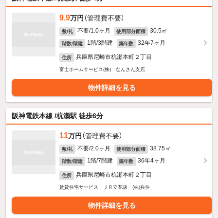
9.9
万円
（管理費不要）
不要/1.0ヶ月
30.5㎡
敷/礼
使用部分面積
1階/3階建
32年7ヶ月
階数/階建
築年数
兵庫県尼崎市杭瀬本町２丁目
住所
富士ホームサービス(株) なんさん支店
物件詳細を見る
阪神電鉄本線 /杭瀬駅 徒歩6分
11
万円
（管理費不要）
不要/2.0ヶ月
38.75㎡
敷/礼
使用部分面積
1階/7階建
36年4ヶ月
階数/階建
築年数
兵庫県尼崎市杭瀬本町２丁目
住所
賃貸住宅サービス ＪＲ立花店 (株)兵住
物件詳細を見る