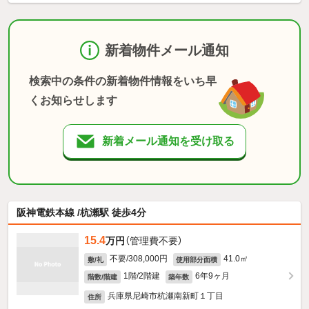
新着物件メール通知
検索中の条件の新着物件情報をいち早
くお知らせします
新着メール通知を受け取る
阪神電鉄本線 /杭瀬駅 徒歩4分
15.4
万円
（管理費不要）
不要/308,000円
41.0㎡
敷/礼
使用部分面積
1階/2階建
6年9ヶ月
階数/階建
築年数
兵庫県尼崎市杭瀬南新町１丁目
住所