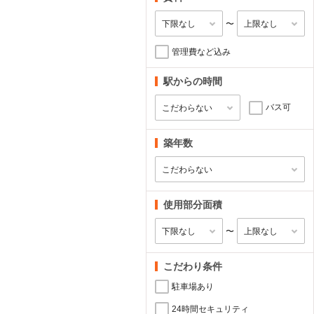
〜
管理費など込み
駅からの時間
バス可
築年数
使用部分面積
〜
こだわり条件
駐車場あり
24時間セキュリティ