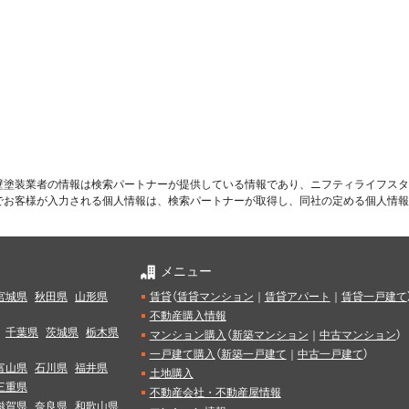
す
壁塗装業者の情報は検索パートナーが提供している情報であり、ニフティライフスタ
でお客様が入力される個人情報は、検索パートナーが取得し、同社の定める個人情報
メニュー
宮城県
秋田県
山形県
賃貸
（
賃貸マンション
｜
賃貸アパート
｜
賃貸一戸建て
不動産購入情報
千葉県
茨城県
栃木県
マンション購入
（
新築マンション
｜
中古マンション
）
一戸建て購入
（
新築一戸建て
｜
中古一戸建て
）
富山県
石川県
福井県
土地購入
三重県
不動産会社・不動産屋情報
滋賀県
奈良県
和歌山県