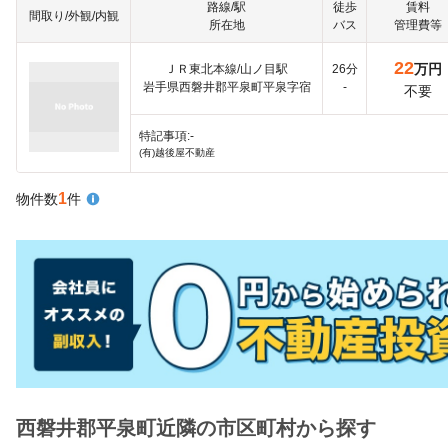
路線/駅
徒歩
賃料
間取り/外観/内観
所在地
バス
管理費等
22
万円
ＪＲ東北本線/山ノ目駅
26分
岩手県西磐井郡平泉町平泉字宿
-
不要
特記事項:-
(有)越後屋不動産
1
物件数
件
西磐井郡平泉町近隣の市区町村から探す