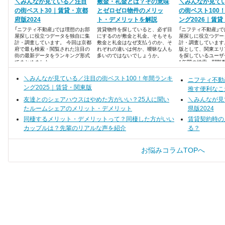
＼みんなが見ている／注目
敷金・礼金とは？その意味
＼みんなが見て
の街ベスト30｜賃貸・京都
とゼロゼロ物件のメリッ
の街ベスト100
府版2024
ト・デメリットを解説
ング2026｜賃
「ニフティ不動産」では理想のお部
賃貸物件を探していると、必ず目
「ニフティ不動産」
屋探しに役立つデータを独自に集
にするのが敷金と礼金。そもそも
屋探しに役立つデー
計・調査しています。 今回は京都
敷金と礼金はなぜ支払うのか、そ
計・調査しています
府で最も検索・閲覧された注目の
れぞれの違いは何か、曖昧な人も
版として、関東エリ
街の最新データをランキング形式
多いのではないでしょうか。
を探しているユーザ
でまとめました。
1年間の検索・閲覧
った、注目の街ラン
100を発表します！
＼みんなが見ている／注目の街ベスト100！年間ランキ
ニフティ不動
ング2025｜賃貸・関東版
推す便利なこ
友達とのシェアハウスはやめた方がいい？25人に聞い
＼みんなが見
たルームシェアのメリット・デメリット
県版2024
同棲するメリット・デメリットって？同棲した方がいい
賃貸契約時の
カップルは？先輩のリアルな声を紹介
る？
お悩みコラムTOPへ