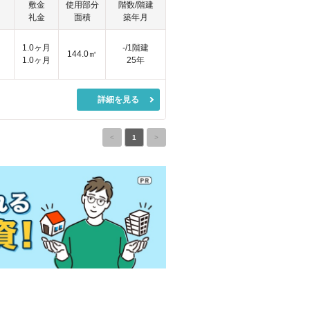
敷金
使用部分
階数/階建
礼金
面積
築年月
1.0ヶ月
-/1階建
144.0㎡
1.0ヶ月
25年
詳細を見る
<
1
>