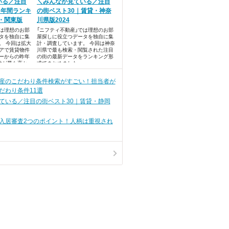
いる／注目
＼みんなが見ている／注目
！年間ランキ
の街ベスト30｜賃貸・神奈
貸・関東版
川県版2024
では理想のお部
「ニフティ不動産」では理想のお部
タを独自に集
屋探しに役立つデータを独自に集
。 今回は拡大
計・調査しています。 今回は神奈
アで賃貸物件
川県で最も検索・閲覧された注目
ーからの昨年
の街の最新データをランキング形
数が最も高か
式でまとめました。
キングベスト
産のこだわり条件検索がすごい！担当者が
だわり条件11選
ている／注目の街ベスト30｜賃貸・静岡
入居審査2つのポイント！人柄は重視され