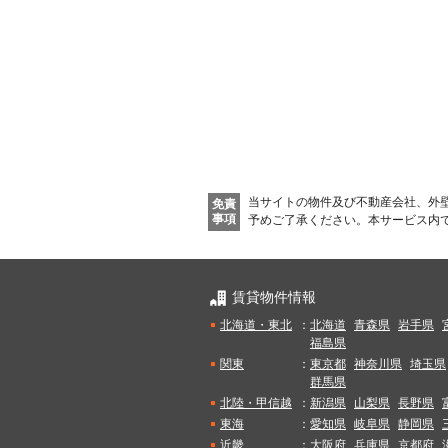
ご希望の条件の物件が見つかり次第、メールでお知らせしま
新着メール通知を受け取る
当サイトの物件及び不動産会社、外
免責
事項
予めご了承ください。
本サービス内
賃貸物件情報
北海道・東北
：
北海道
青森県
岩手県
福島県
関東
：
東京都
神奈川県
埼玉県
群馬県
北陸・甲信越
：
新潟県
山梨県
長野県
東海
：
愛知県
岐阜県
静岡県
近畿
：
大阪府
兵庫県
京都府