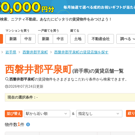
検索、ニフティ不動産。あなたにピッタリの賃貸物件をみつけよう！
マンションを買う
一戸建てを買う
建てる
新築
中古
新築
中古
土地
不動産会社
調べる
岩手県
西磐井郡平泉町
西磐井郡平泉町の賃貸店舗を探す
西磐井郡平泉町
(岩手県)の賃貸店舗一覧
西磐井郡平泉町
の賃貸物件をさまざまなこだわり条件から検索できます。
2026年07月24日
更新
現在の選択条件：
-
絞り
並び替え
＆
1
物件数
件