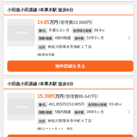
小田急小田原線 /本厚木駅 徒歩6分
14.85
万円
（管理費22,000円）
不要/1.0ヶ月
68.9㎡
敷/礼
使用部分面積
4階/4階建
52年3ヶ月
階数/階建
築年数
神奈川県厚木市旭町１丁目
住所
(株)県央宅建
物件詳細を見る
小田急小田原線 /本厚木駅 徒歩3分
15.3985
万円
（管理費85,547円）
461,955円/153,985円
93.48㎡
敷/礼
使用部分面積
5階/5階建
39年5ヶ月
階数/階建
築年数
神奈川県厚木市中町４丁目
住所
(株)ユーミーネット 本社