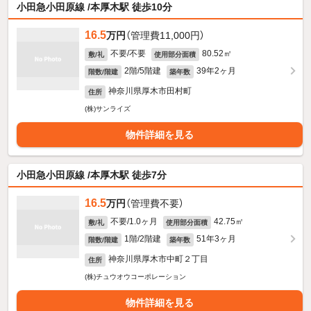
小田急小田原線 /本厚木駅 徒歩10分
16.5
万円
（管理費11,000円）
不要/不要
80.52㎡
敷/礼
使用部分面積
2階/5階建
39年2ヶ月
階数/階建
築年数
神奈川県厚木市田村町
住所
(株)サンライズ
物件詳細を見る
小田急小田原線 /本厚木駅 徒歩7分
16.5
万円
（管理費不要）
不要/1.0ヶ月
42.75㎡
敷/礼
使用部分面積
1階/2階建
51年3ヶ月
階数/階建
築年数
神奈川県厚木市中町２丁目
住所
(株)チュウオウコーポレーション
物件詳細を見る