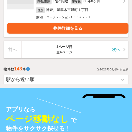
1階/5階建
30年8ヶ月
階数/階建
築年数
神奈川県厚木市旭町１丁目
住所
(株)西田コーポレーションＡｎｎｅｘ・１
物件詳細を見る
1ページ目
前へ
次へ
全4ページ
143
物件数
件
2026年08月04日
更新
アプリなら
ページ移動なし
で
物件をサクサク探せる！