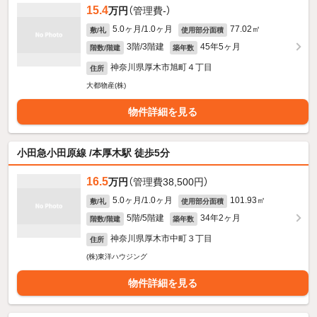
15.4
万円
（管理費-）
5.0ヶ月/1.0ヶ月
77.02㎡
敷/礼
使用部分面積
3階/3階建
45年5ヶ月
階数/階建
築年数
神奈川県厚木市旭町４丁目
住所
大都物産(株)
物件詳細を見る
小田急小田原線 /本厚木駅 徒歩5分
16.5
万円
（管理費38,500円）
5.0ヶ月/1.0ヶ月
101.93㎡
敷/礼
使用部分面積
5階/5階建
34年2ヶ月
階数/階建
築年数
神奈川県厚木市中町３丁目
住所
(株)東洋ハウジング
物件詳細を見る