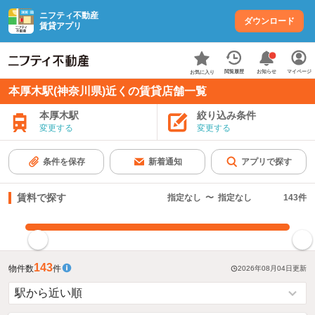
ニフティ不動産
ダウンロード
賃貸アプリ
お知らせ
閲覧履歴
マイページ
お気に入り
本厚木駅(神奈川県)近くの賃貸店舗一覧
本厚木駅
絞り込み条件
変更する
変更する
条件を保存
新着通知
アプリで探す
賃料で探す
指定なし
〜
指定なし
143
件
指定した賃料で絞り込む
143
物件数
件
2026年08月04日
更新