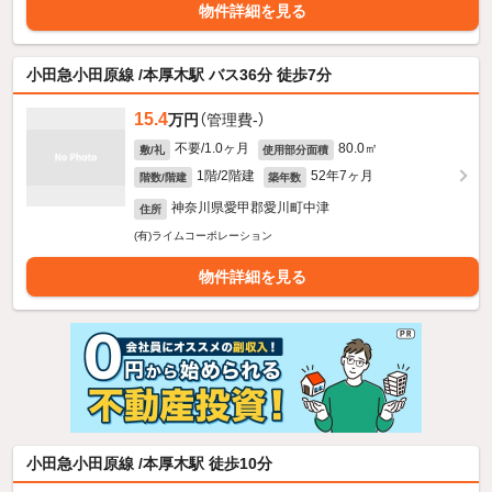
物件詳細を見る
小田急小田原線 /本厚木駅 バス36分 徒歩7分
15.4
万円
（管理費-）
不要/1.0ヶ月
80.0㎡
敷/礼
使用部分面積
1階/2階建
52年7ヶ月
階数/階建
築年数
神奈川県愛甲郡愛川町中津
住所
(有)ライムコーポレーション
物件詳細を見る
小田急小田原線 /本厚木駅 徒歩10分