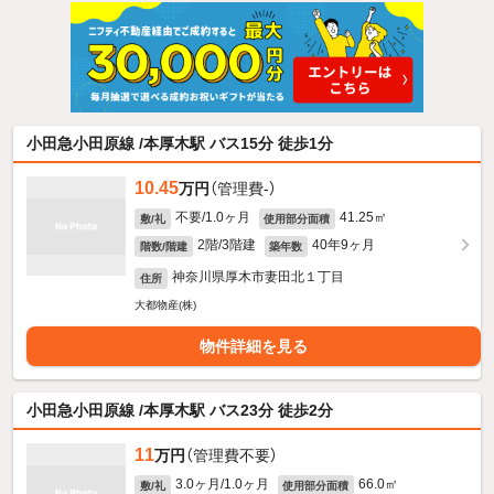
小田急小田原線 /本厚木駅 バス15分 徒歩1分
10.45
万円
（管理費-）
不要/1.0ヶ月
41.25㎡
敷/礼
使用部分面積
2階/3階建
40年9ヶ月
階数/階建
築年数
神奈川県厚木市妻田北１丁目
住所
大都物産(株)
物件詳細を見る
小田急小田原線 /本厚木駅 バス23分 徒歩2分
11
万円
（管理費不要）
3.0ヶ月/1.0ヶ月
66.0㎡
敷/礼
使用部分面積