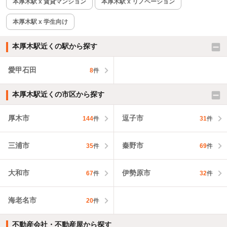
本厚木駅 x 賃貸マンション
本厚木駅 x リノベーション
本厚木駅 x 学生向け
本厚木駅近くの駅から探す
愛甲石田
8
件
本厚木駅近くの市区から探す
厚木市
逗子市
144
件
31
件
三浦市
秦野市
35
件
69
件
大和市
伊勢原市
67
件
32
件
海老名市
20
件
不動産会社・不動産屋から探す