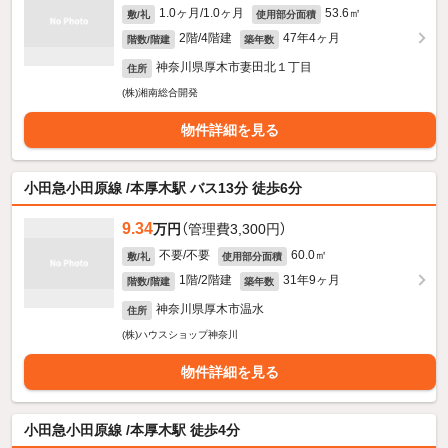
1.0ヶ月/1.0ヶ月
53.6㎡
敷/礼
使用部分面積
2階/4階建
47年4ヶ月
階数/階建
築年数
神奈川県厚木市妻田北１丁目
住所
(株)湘南総合開発
物件詳細を見る
小田急小田原線 /本厚木駅 バス13分 徒歩6分
9.34
万円
（管理費3,300円）
不要/不要
60.0㎡
敷/礼
使用部分面積
1階/2階建
31年9ヶ月
階数/階建
築年数
神奈川県厚木市温水
住所
(株)ハウスショップ神奈川
物件詳細を見る
小田急小田原線 /本厚木駅 徒歩4分