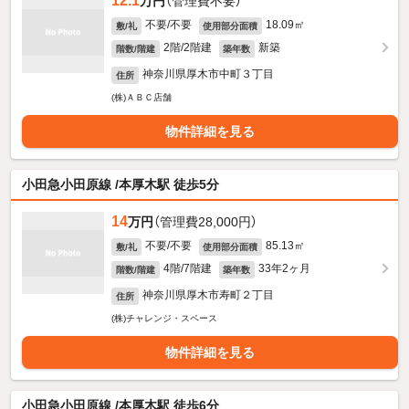
12.1
万円
（管理費不要）
不要/不要
18.09㎡
敷/礼
使用部分面積
2階/2階建
新築
階数/階建
築年数
神奈川県厚木市中町３丁目
住所
(株)ＡＢＣ店舗
物件詳細を見る
小田急小田原線 /本厚木駅 徒歩5分
14
万円
（管理費28,000円）
不要/不要
85.13㎡
敷/礼
使用部分面積
4階/7階建
33年2ヶ月
階数/階建
築年数
神奈川県厚木市寿町２丁目
住所
(株)チャレンジ・スペース
物件詳細を見る
小田急小田原線 /本厚木駅 徒歩6分