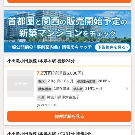
小田急小田原線 /本厚木駅 徒歩24分
7.2
万円
（管理費6,000円）
2.0ヶ月/1.0ヶ月
26.86㎡
敷/礼
使用部分面積
1階/3階建
21年1ヶ月
階数/階建
築年数
神奈川県厚木市船子
住所
(有)リヴェール
物件詳細を見る
小田急小田原線 /本厚木駅 バス31分 徒歩4分