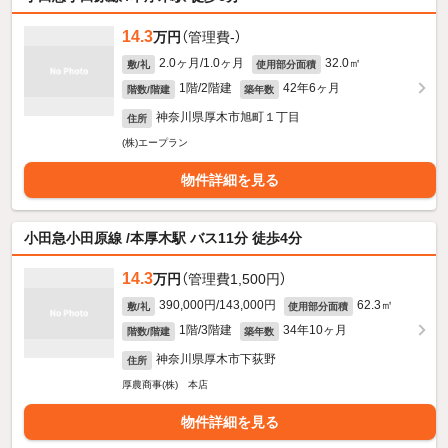
14.3
万円
（管理費-）
2.0ヶ月/1.0ヶ月
32.0㎡
敷/礼
使用部分面積
1階/2階建
42年6ヶ月
階数/階建
築年数
神奈川県厚木市旭町１丁目
住所
(株)エープラン
物件詳細を見る
小田急小田原線 /本厚木駅 バス11分 徒歩4分
14.3
万円
（管理費1,500円）
390,000円/143,000円
62.3㎡
敷/礼
使用部分面積
1階/3階建
34年10ヶ月
階数/階建
築年数
神奈川県厚木市下荻野
住所
厚農商事(株) 本店
物件詳細を見る