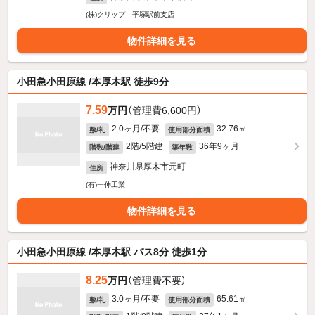
(株)クリップ 平塚駅前支店
物件詳細を見る
小田急小田原線 /本厚木駅 徒歩9分
7.59
万円
（管理費6,600円）
2.0ヶ月/不要
32.76㎡
敷/礼
使用部分面積
2階/5階建
36年9ヶ月
階数/階建
築年数
神奈川県厚木市元町
住所
(有)一伸工業
物件詳細を見る
小田急小田原線 /本厚木駅 バス8分 徒歩1分
8.25
万円
（管理費不要）
3.0ヶ月/不要
65.61㎡
敷/礼
使用部分面積