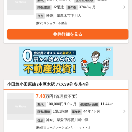
敷/礼
使用部分面積
-/2階建
37年8ヶ月
階数/階建
築年数
神奈川県厚木市下川入
住所
(株)モリショウ・不動産
物件詳細を見る
小田急小田原線 /本厚木駅 バス39分 徒歩4分
7.48
万円
（管理費不要）
100,000円/1.0ヶ月
11.44㎡
敷/礼
使用部分面積
1階/1階建
44年7ヶ月
階数/階建
築年数
神奈川県愛甲郡愛川町中津
住所
(株)西田コーポレーションＡｎｎｅｘ・１