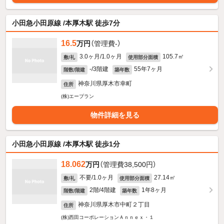
小田急小田原線 /本厚木駅 徒歩7分
16.5
万円
（管理費-）
3.0ヶ月/1.0ヶ月
105.7㎡
敷/礼
使用部分面積
-/3階建
55年7ヶ月
階数/階建
築年数
神奈川県厚木市幸町
住所
(株)エープラン
物件詳細を見る
小田急小田原線 /本厚木駅 徒歩1分
18.062
万円
（管理費38,500円）
不要/1.0ヶ月
27.14㎡
敷/礼
使用部分面積
2階/4階建
1年8ヶ月
階数/階建
築年数
神奈川県厚木市中町２丁目
住所
(株)西田コーポレーションＡｎｎｅｘ・１