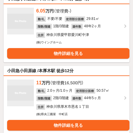
6.05
万円
（管理費-）
不要/不要
29.81㎡
敷/礼
使用部分面積
1階/3階建
48年2ヶ月
階数/階建
築年数
神奈川県愛甲郡愛川町中津
住所
(株)ウイングホーム
物件詳細を見る
小田急小田原線 /本厚木駅 徒歩12分
11
万円
（管理費16,500円）
2.0ヶ月/1.0ヶ月
50.57㎡
敷/礼
使用部分面積
2階/3階建
44年5ヶ月
階数/階建
築年数
神奈川県厚木市恩名１丁目
住所
(株)県央三國屋 中町店
物件詳細を見る