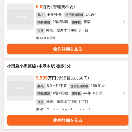
9.9
万円
（管理費不要）
不要/不要
14.9㎡
敷/礼
使用部分面積
2階/2階建
新築
階数/階建
築年数
神奈川県厚木市中町３丁目
住所
(株)ＡＢＣ店舗
物件詳細を見る
小田急小田原線 /本厚木駅 徒歩3分
9.999
万円
（管理費55,550円）
8.0ヶ月/不要
166.61㎡
敷/礼
使用部分面積
4階/8階建
44年10ヶ月
階数/階建
築年数
神奈川県厚木市中町１丁目
住所
(株)西田コーポレーションＡｎｎｅｘ・１
物件詳細を見る