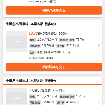
(株)アパートナー 町田店
物件詳細を見る
小田急小田原線 /本厚木駅 徒歩5分
18.7
万円
（管理費24,200円）
2.0ヶ月/1.0ヶ月
71.7㎡
敷/礼
使用部分面積
3階/5階建
41年9ヶ月
階数/階建
築年数
神奈川県厚木市旭町１丁目
住所
(株)県央三國屋 中町店
物件詳細を見る
小田急小田原線 /本厚木駅 徒歩5分
33
万円
（管理費42,900円）
2.0ヶ月/1.0ヶ月
130.8㎡
敷/礼
使用部分面積
3階/8階建
45年8ヶ月
階数/階建
築年数