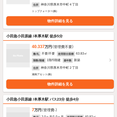
神奈川県厚木市中町４丁目
住所
トップクォーター(株)
物件詳細を見る
小田急小田原線 /本厚木駅 徒歩5分
40.337
万円
（管理費不要）
不要/不要
63.83㎡
敷/礼
使用部分面積
1階/5階建
新築
階数/階建
築年数
神奈川県厚木市中町２丁目
住所
湘南アセット(株)
物件詳細を見る
小田急小田原線 /本厚木駅 バス23分 徒歩4分
7
万円
（管理費-）
2.0ヶ月/1.0ヶ月
40.82㎡