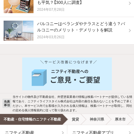
も平気？【300人に調査】
2024年07月28日
バルコニーはベランダやテラスとどう違う？バ
ルコニーのメリット・デメリットを解説
2024年03月26日
当サイトの物件及び不動産会社、外壁塗装業者の情報は検索パートナーが提供している情
報であり、ニフティライフスタイル株式会社は内容の責任を負わないことを予めご了承く
免責
事項
ださい。本サービス内でお客様が入力される個人情報は、検索パートナーが取得し、同社
の定める個人情報規約に従って取り扱われます。
不動産・住宅情報のニフティ不動産
賃貸
神奈川県
厚木市
ニフティ不動産
ニフティ不動産アプリ