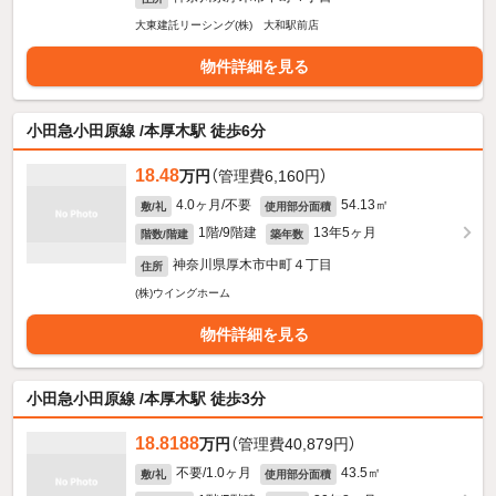
大東建託リーシング(株) 大和駅前店
物件詳細を見る
小田急小田原線 /本厚木駅 徒歩6分
18.48
万円
（管理費6,160円）
4.0ヶ月/不要
54.13㎡
敷/礼
使用部分面積
1階/9階建
13年5ヶ月
階数/階建
築年数
神奈川県厚木市中町４丁目
住所
(株)ウイングホーム
物件詳細を見る
小田急小田原線 /本厚木駅 徒歩3分
18.8188
万円
（管理費40,879円）
不要/1.0ヶ月
43.5㎡
敷/礼
使用部分面積