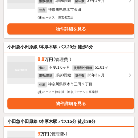
1階/8階建
37年1ヶ月
階数/階建
築年数
神奈川県厚木市金田
住所
(株)ムータス 海老名支店
物件詳細を見る
小田急小田原線 /本厚木駅 バス20分 徒歩8分
8.8
万円
（管理費-）
不要/1.0ヶ月
51.61㎡
敷/礼
使用部分面積
1階/3階建
26年3ヶ月
階数/階建
築年数
神奈川県厚木市三田２丁目
住所
(株)ミニミニ神奈川 神奈川テナント事業部
物件詳細を見る
小田急小田原線 /本厚木駅 バス15分 徒歩36分
9
万円
（管理費-）