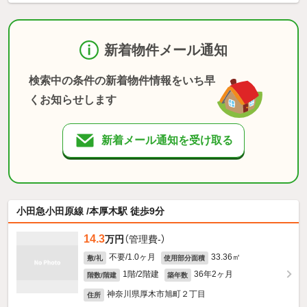
新着物件メール通知
検索中の条件の新着物件情報をいち早
くお知らせします
新着メール通知を受け取る
小田急小田原線 /本厚木駅 徒歩9分
14.3
万円
（管理費-）
不要/1.0ヶ月
33.36㎡
敷/礼
使用部分面積
1階/2階建
36年2ヶ月
階数/階建
築年数
神奈川県厚木市旭町２丁目
住所