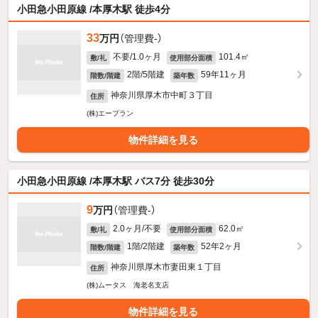
小田急小田原線 /本厚木駅 徒歩4分
33
万円
（管理費-）
不要/1.0ヶ月
101.4㎡
敷/礼
使用部分面積
2階/5階建
59年11ヶ月
階数/階建
築年数
神奈川県厚木市中町３丁目
住所
(株)エープラン
物件詳細を見る
小田急小田原線 /本厚木駅 バス7分 徒歩30分
9
万円
（管理費-）
2.0ヶ月/不要
62.0㎡
敷/礼
使用部分面積
1階/2階建
52年2ヶ月
階数/階建
築年数
神奈川県厚木市妻田東１丁目
住所
(株)ムータス 海老名支店
物件詳細を見る