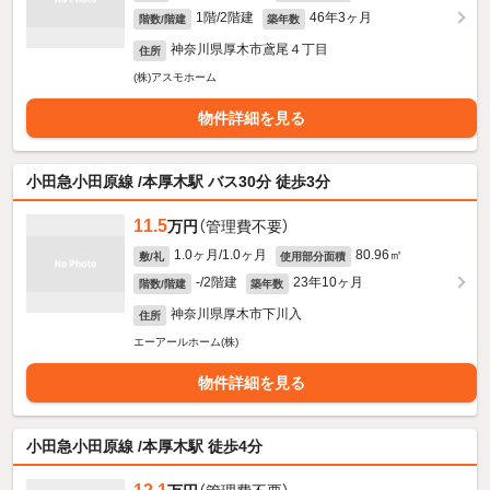
1階/2階建
46年3ヶ月
階数/階建
築年数
神奈川県厚木市鳶尾４丁目
住所
(株)アスモホーム
物件詳細を見る
小田急小田原線 /本厚木駅 バス30分 徒歩3分
11.5
万円
（管理費不要）
1.0ヶ月/1.0ヶ月
80.96㎡
敷/礼
使用部分面積
-/2階建
23年10ヶ月
階数/階建
築年数
神奈川県厚木市下川入
住所
エーアールホーム(株)
物件詳細を見る
小田急小田原線 /本厚木駅 徒歩4分