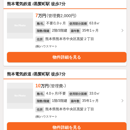
熊本電気鉄道 /黒髪町駅 徒歩7分
7
万円
（管理費2,000円）
不要/1.0ヶ月
63.8㎡
敷/礼
使用部分面積
2階/3階建
35年1ヶ月
階数/階建
築年数
熊本県熊本市中央区黒髪２丁目
住所
(株)ハウスマート
物件詳細を見る
熊本電気鉄道 /黒髪町駅 徒歩7分
10
万円
（管理費-）
4.0ヶ月/不要
33.0㎡
敷/礼
使用部分面積
1階/3階建
35年1ヶ月
階数/階建
築年数
熊本県熊本市中央区黒髪２丁目
住所
(株)ハウスマート
物件詳細を見る