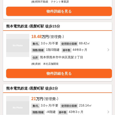
(株)明和不動産 テナント事業課
物件詳細を見る
熊本電気鉄道 /黒髪町駅 徒歩15分
18.48
万円
（管理費-）
3.0ヶ月/不要
69.42㎡
敷/礼
使用部分面積
1階/3階建
44年8ヶ月
階数/階建
築年数
熊本県熊本市中央区黒髪２丁目
住所
(株)美創 本社店舗開発
物件詳細を見る
熊本電気鉄道 /黒髪町駅 徒歩2分
21
万円
（管理費-）
3.0ヶ月/不要
216.14㎡
敷/礼
使用部分面積
-/4階建
43年3ヶ月
階数/階建
築年数