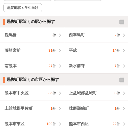
黒髪町駅 x 学生向け
黒髪町駅近くの駅から探す
洗馬橋
西辛島町
3
件
2
件
藤崎宮前
平成
31
件
14
件
南熊本
新水前寺
27
件
7
件
黒髪町駅近くの市区から探す
熊本市中央区
上益城郡益城町
386
件
8
件
上益城郡甲佐町
球磨郡錦町
1
件
1
件
熊本市東区
熊本市西区
100
件
22
件