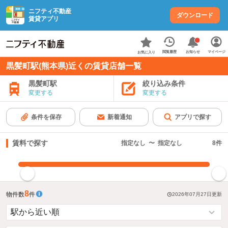
ニフティ不動産
ダウンロード
賃貸アプリ
お知らせ
閲覧履歴
マイページ
お気に入り
黒髪町駅(熊本県)近くの賃貸店舗一覧
黒髪町駅
絞り込み条件
変更する
変更する
条件を保存
新着通知
アプリで探す
賃料で探す
指定なし
〜
指定なし
8
件
指定した賃料で絞り込む
8
物件数
件
2026年07月27日
更新