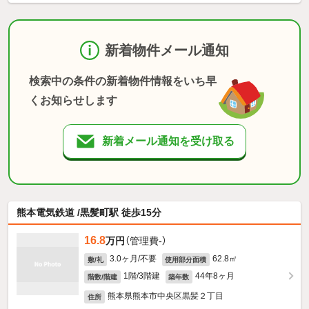
新着物件メール通知
検索中の条件の新着物件情報をいち早
くお知らせします
新着メール通知を受け取る
熊本電気鉄道 /黒髪町駅 徒歩15分
16.8
万円
（管理費-）
3.0ヶ月/不要
62.8㎡
敷/礼
使用部分面積
1階/3階建
44年8ヶ月
階数/階建
築年数
熊本県熊本市中央区黒髪２丁目
住所