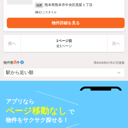
熊本県熊本市中央区黒髪１丁目
住所
(株)ひごスタイル
物件詳細を見る
1ページ目
前へ
次へ
全1ページ
8
物件数
件
2026年07月27日
更新
アプリなら
ページ移動なし
で
物件をサクサク探せる！