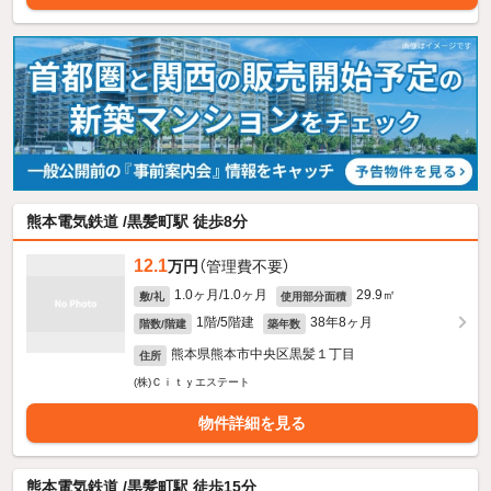
熊本電気鉄道 /黒髪町駅 徒歩8分
12.1
万円
（管理費不要）
1.0ヶ月/1.0ヶ月
29.9㎡
敷/礼
使用部分面積
1階/5階建
38年8ヶ月
階数/階建
築年数
熊本県熊本市中央区黒髪１丁目
住所
(株)Ｃｉｔｙエステート
物件詳細を見る
熊本電気鉄道 /黒髪町駅 徒歩15分