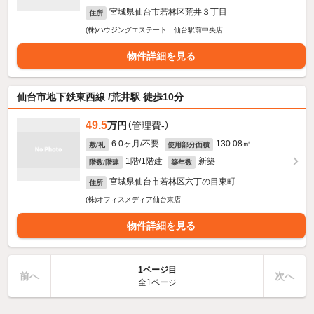
宮城県仙台市若林区荒井３丁目
住所
(株)ハウジングエステート 仙台駅前中央店
物件詳細を見る
仙台市地下鉄東西線 /荒井駅 徒歩10分
49.5
万円
（管理費-）
6.0ヶ月/不要
130.08㎡
敷/礼
使用部分面積
1階/1階建
新築
階数/階建
築年数
宮城県仙台市若林区六丁の目東町
住所
(株)オフィスメディア仙台東店
物件詳細を見る
1ページ目
前へ
次へ
全1ページ