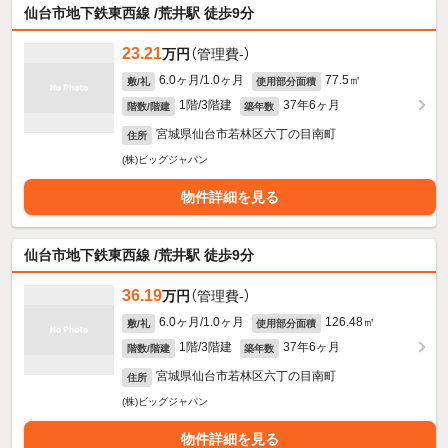
仙台市地下鉄東西線 /荒井駅 徒歩9分
23.21
万円
（管理費-）
6.0ヶ月/1.0ヶ月
77.5㎡
敷/礼
使用部分面積
1階/3階建
37年6ヶ月
階数/階建
築年数
宮城県仙台市若林区六丁の目南町
住所
(株)ビッグジャパン
物件詳細を見る
仙台市地下鉄東西線 /荒井駅 徒歩9分
36.19
万円
（管理費-）
6.0ヶ月/1.0ヶ月
126.48㎡
敷/礼
使用部分面積
1階/3階建
37年6ヶ月
階数/階建
築年数
宮城県仙台市若林区六丁の目南町
住所
(株)ビッグジャパン
物件詳細を見る