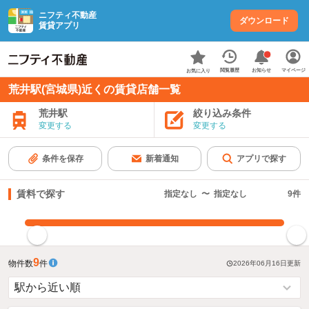
ニフティ不動産
ダウンロード
賃貸アプリ
お知らせ
閲覧履歴
マイページ
お気に入り
荒井駅(宮城県)近くの賃貸店舗一覧
荒井駅
絞り込み条件
変更する
変更する
条件を保存
新着通知
アプリで探す
賃料で探す
指定なし
〜
指定なし
9
件
指定した賃料で絞り込む
9
物件数
件
2026年06月16日
更新