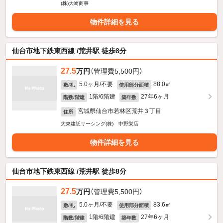
(株)大崎商事
物件詳細を見る
仙台市地下鉄東西線 /荒井駅 徒歩8分
27.5
万円
（管理費5,500円）
5.0ヶ月/不要
88.0㎡
敷/礼
使用部分面積
1階/6階建
27年6ヶ月
階数/階建
築年数
宮城県仙台市若林区荒井３丁目
住所
大東建託リーシング(株) 中野栄店
物件詳細を見る
仙台市地下鉄東西線 /荒井駅 徒歩8分
27.5
万円
（管理費5,500円）
5.0ヶ月/不要
83.6㎡
敷/礼
使用部分面積
1階/6階建
27年6ヶ月
階数/階建
築年数