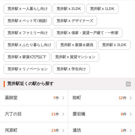
荒井駅 x 一人暮らし向け
荒井駅 x 2LDK
荒井駅 x 1LDK
荒井駅 x ペット可（相談）
荒井駅 x デザイナーズ
荒井駅 x ファミリー向け
荒井駅 x 借家・賃貸一戸建て・一軒家
荒井駅 x ふたり暮らし向け
荒井駅 x 新築＆築浅
荒井駅 x 3LDK
荒井駅 x 家賃4万円以下
荒井駅 x 賃貸マンション
荒井駅 x リノベーション
荒井駅 x 学生向け
荒井駅近くの駅から探す
薬師堂
卸町
7
件
12
件
六丁の目
愛宕橋
11
件
6
件
河原町
連坊
13
件
1
件