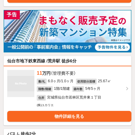
仙台市地下鉄東西線 /荒井駅 徒歩6分
11
万円
（管理費不要）
6.0ヶ月/1.0ヶ月
25.67㎡
敷/礼
使用部分面積
1階/1階建
5年5ヶ月
階数/階建
築年数
宮城県仙台市若林区荒井東１丁目
住所
(株)ユカリエ
物件詳細を見る
バス /- 徒歩2分