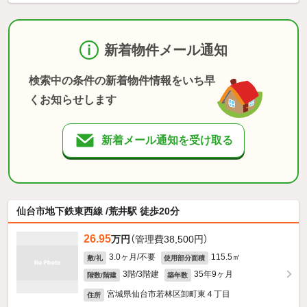
新着物件メール通知
検索中の条件の新着物件情報をいち早
くお知らせします
新着メール通知を受け取る
仙台市地下鉄東西線 /荒井駅 徒歩20分
26.95
万円
（管理費38,500円）
3.0ヶ月/不要
115.5㎡
敷/礼
使用部分面積
3階/3階建
35年9ヶ月
階数/階建
築年数
宮城県仙台市若林区卸町東４丁目
住所