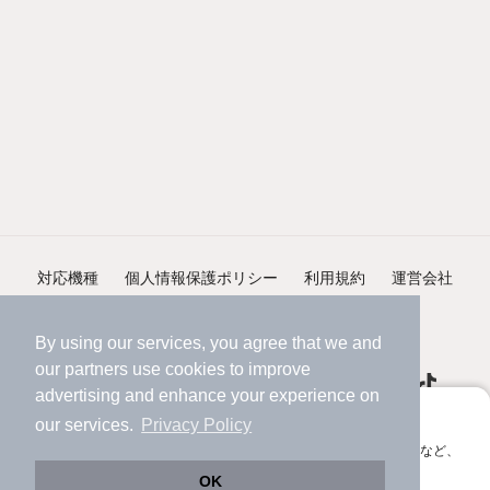
対応機種
個人情報保護ポリシー
利用規約
運営会社
ヘルプ・お問い合わせ
採用情報
By using our services, you agree that we and
our
partners
use cookies to improve
advertising and enhance your experience on
アプリに切り替えて、サクサクお部屋探し
our services.
Privacy Policy
会員登録なしですぐ使える。マップ検索やお気に入り保存など、
©NIFTY Lifestyle Co., Ltd.
アプリ限定の便利な機能が使えます！
OK