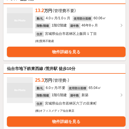
13.2
万円
（管理費不要）
4.0ヶ月/1.0ヶ月
60.06㎡
敷/礼
使用部分面積
1階/2階建
46年8ヶ月
階数/階建
築年数
宮城県仙台市若林区上飯田１丁目
住所
(有)賢商不動産
物件詳細を見る
仙台市地下鉄東西線 /荒井駅 徒歩10分
25.3
万円
（管理費-）
6.0ヶ月/不要
65.04㎡
敷/礼
使用部分面積
1階/1階建
新築
階数/階建
築年数
宮城県仙台市若林区六丁の目東町
住所
(株)オフィスメディア仙台東店
物件詳細を見る