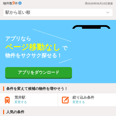
9
物件数
件
2026年06月16日
更新
アプリなら
ページ移動なし
で
物件をサクサク探せる！
アプリをダウンロード
条件を変えて候補の物件を増やそう！
荒井駅
絞り込み条件
変更する
変更する
人気の条件