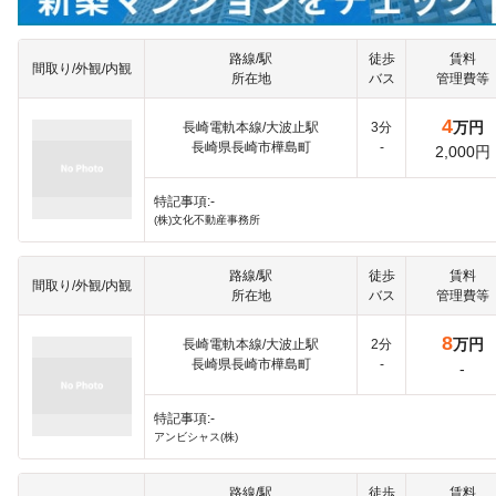
路線/駅
徒歩
賃料
間取り/外観/内観
所在地
バス
管理費等
4
万円
長崎電軌本線/大波止駅
3分
長崎県長崎市樺島町
-
2,000円
特記事項:-
(株)文化不動産事務所
路線/駅
徒歩
賃料
間取り/外観/内観
所在地
バス
管理費等
8
万円
長崎電軌本線/大波止駅
2分
長崎県長崎市樺島町
-
-
特記事項:-
アンビシャス(株)
路線/駅
徒歩
賃料