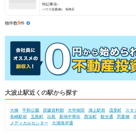
特記事項:-
ハウス流通(株) 長崎店
9
物件数
件
大波止駅近くの駅から探す
大橋
平和公園
原爆資料館
大学病院
浦上駅前
茂里町
スタ
長崎駅前
五島町
出島
新地中華街
西浜町
観光通
思案橋
メディカルセンター
大浦海岸通