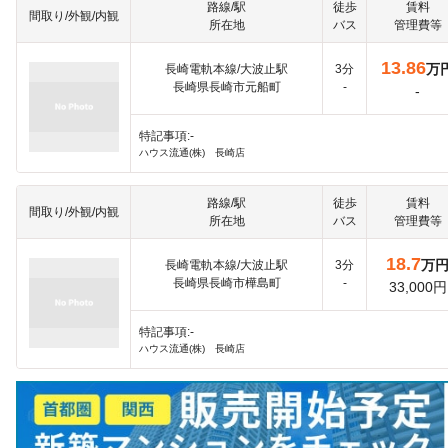
路線/駅
徒歩
賃料
間取り/外観/内観
所在地
バス
管理費等
13.86
万
長崎電軌本線/大波止駅
3分
長崎県長崎市元船町
-
-
特記事項:-
ハウス流通(株) 長崎店
路線/駅
徒歩
賃料
間取り/外観/内観
所在地
バス
管理費等
18.7
万
長崎電軌本線/大波止駅
3分
長崎県長崎市樺島町
-
33,000円
特記事項:-
ハウス流通(株) 長崎店