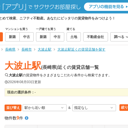
まとめて検索、ニフティ不動産。あなたにピッタリの賃貸物件をみつけよう！
マンションを買う
一戸建てを買う
建てる
新築
中古
新築
中古
土地
不動産会社
調べる
長崎県
長崎市
大波止駅
大波止駅近くの賃貸店舗を探す
大波止駅
(長崎県)近くの賃貸店舗一覧
大波止駅
の賃貸物件をさまざまなこだわり条件から検索できます。
2026年08月03日
更新
現在の選択条件：
-
絞り
並び替え
＆
9
物件数
件