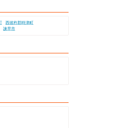
町
西彼杵郡時津町
諫早市