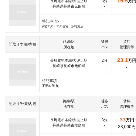
16.5
万
長崎電軌本線/大波止駅
3分
長崎県長崎市元船町
-
-
特記事項:-
(有)エヌ・エス住宅 浜町支店
路線/駅
徒歩
賃料
間取り/外観/内観
所在地
バス
管理費等
23.1
万
長崎電軌本線/大波止駅
2分
長崎県長崎市元船町
-
-
特記事項:-
不動地所(有)
路線/駅
徒歩
賃料
間取り/外観/内観
所在地
バス
管理費等
33
万円
長崎電軌本線/大波止駅
3分
長崎県長崎市樺島町
-
33,000円