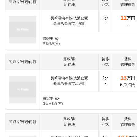
間取り/外観/内観
所在地
バス
管理費等
11
万円
長崎電軌本線/大波止駅
2分
長崎県長崎市元船町
-
-
特記事項:-
不動地所(有)
路線/駅
徒歩
賃料
間取り/外観/内観
所在地
バス
管理費等
13
万円
長崎電軌本線/大波止駅
2分
長崎県長崎市江戸町
-
6,000円
特記事項:-
寺田不動産(有)
路線/駅
徒歩
賃料
間取り/外観/内観
所在地
バス
管理費等