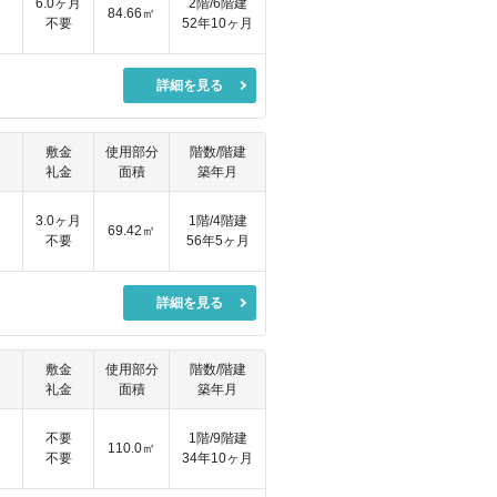
円
6.0ヶ月
2階/6階建
84.66㎡
不要
52年10ヶ月
詳細を見る
敷金
使用部分
階数/階建
礼金
面積
築年月
円
3.0ヶ月
1階/4階建
69.42㎡
不要
56年5ヶ月
詳細を見る
敷金
使用部分
階数/階建
礼金
面積
築年月
不要
1階/9階建
110.0㎡
不要
34年10ヶ月