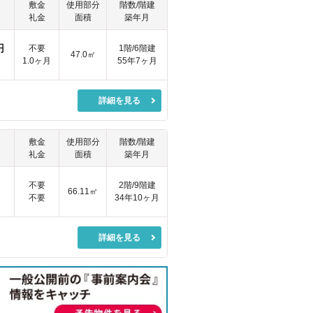
敷金
使用部分
階数/階建
礼金
面積
築年月
円
不要
1階/6階建
47.0㎡
1.0ヶ月
55年7ヶ月
詳細を見る
敷金
使用部分
階数/階建
礼金
面積
築年月
円
不要
2階/9階建
66.11㎡
不要
34年10ヶ月
詳細を見る