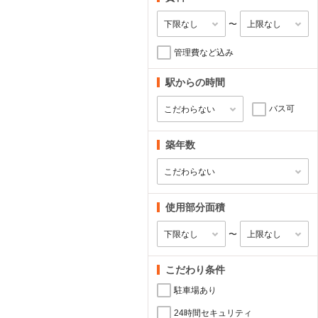
〜
管理費など込み
駅からの時間
バス可
築年数
使用部分面積
〜
こだわり条件
駐車場あり
24時間セキュリティ