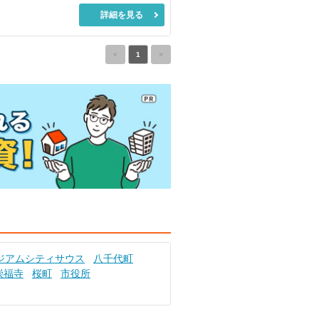
詳細を見る
<
1
>
ジアムシティサウス
八千代町
崇福寺
桜町
市役所