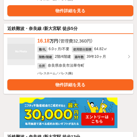
物件詳細を見る
近鉄難波・奈良線 /新大宮駅 徒歩5分
16.18
万円
（管理費32,360円）
6.0ヶ月/不要
64.82㎡
敷/礼
使用部分面積
2階/4階建
39年10ヶ月
階数/階建
築年数
奈良県奈良市法華寺町
住所
パレスホーム／パレス(株)
物件詳細を見る
近鉄難波・奈良線 /新大宮駅 徒歩13分