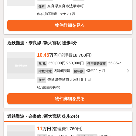
奈良県奈良市法華寺町
住所
(株)丸和不動産 テナント課
物件詳細を見る
近鉄難波・奈良線 /新大宮駅 徒歩4分
10.45
万円
（管理費18,700円）
350,000円/250,000円
56.85㎡
敷/礼
使用部分面積
3階/6階建
43年11ヶ月
階数/階建
築年数
奈良県奈良市大宮町５丁目
住所
紀乃国屋商事(株)
物件詳細を見る
近鉄難波・奈良線 /新大宮駅 徒歩24分
11
万円
（管理費1,760円）