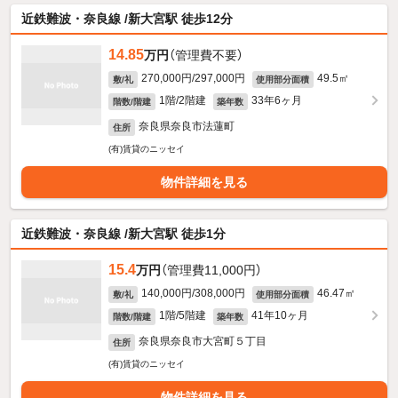
近鉄難波・奈良線 /新大宮駅 徒歩12分
14.85
万円
（管理費不要）
270,000円/297,000円
49.5㎡
敷/礼
使用部分面積
1階/2階建
33年6ヶ月
階数/階建
築年数
奈良県奈良市法蓮町
住所
(有)賃貸のニッセイ
物件詳細を見る
近鉄難波・奈良線 /新大宮駅 徒歩1分
15.4
万円
（管理費11,000円）
140,000円/308,000円
46.47㎡
敷/礼
使用部分面積
1階/5階建
41年10ヶ月
階数/階建
築年数
奈良県奈良市大宮町５丁目
住所
(有)賃貸のニッセイ
物件詳細を見る