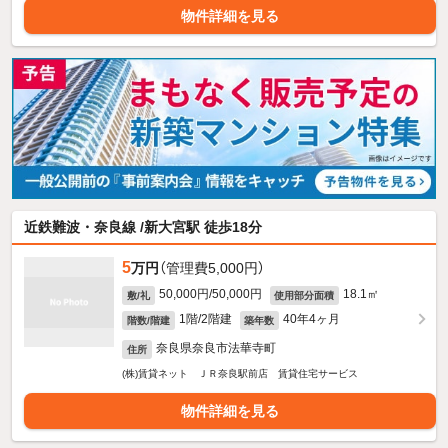
物件詳細を見る
近鉄難波・奈良線 /新大宮駅 徒歩18分
5
万円
（管理費5,000円）
50,000円/50,000円
18.1㎡
敷/礼
使用部分面積
1階/2階建
40年4ヶ月
階数/階建
築年数
奈良県奈良市法華寺町
住所
(株)賃貸ネット ＪＲ奈良駅前店 賃貸住宅サービス
物件詳細を見る