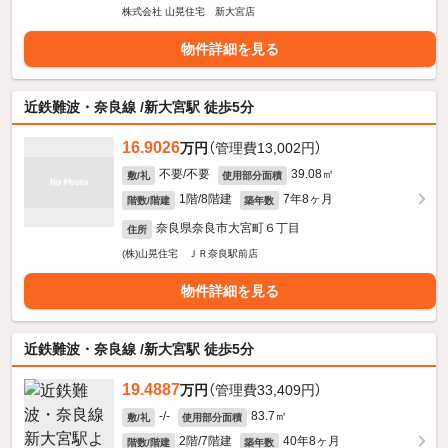
株式会社 山晃住宅 新大宮店
物件詳細を見る
近鉄難波・奈良線 /新大宮駅 徒歩5分
16.9026
万円
（管理費13,002円）
不要/不要
39.08㎡
敷/礼
使用部分面積
1階/8階建
7年8ヶ月
階数/階建
築年数
奈良県奈良市大宮町６丁目
住所
(株)山晃住宅 ＪＲ奈良駅前店
物件詳細を見る
近鉄難波・奈良線 /新大宮駅 徒歩5分
19.4887
万円
（管理費33,409円）
-/-
83.7㎡
敷/礼
使用部分面積
2階/7階建
40年8ヶ月
階数/階建
築年数