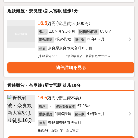
近鉄難波・奈良線 /新大宮駅 徒歩1分
16.5
万円
（管理費16,500円）
1.0ヶ月/2.0ヶ月
65.0㎡
敷/礼
使用部分面積
2階/5階建
36年6ヶ月
階数/階建
築年数
奈良県奈良市大宮町６丁目
住所
(株)賃貸ネット ＪＲ奈良駅前店 賃貸住宅サービス
物件詳細を見る
近鉄難波・奈良線 /新大宮駅 徒歩10分
16.5
万円
（管理費不要）
-/-
57.96㎡
敷/礼
使用部分面積
1階/3階建
47年5ヶ月
階数/階建
築年数
奈良県奈良市法蓮町
住所
株式会社 山晃住宅 新大宮店