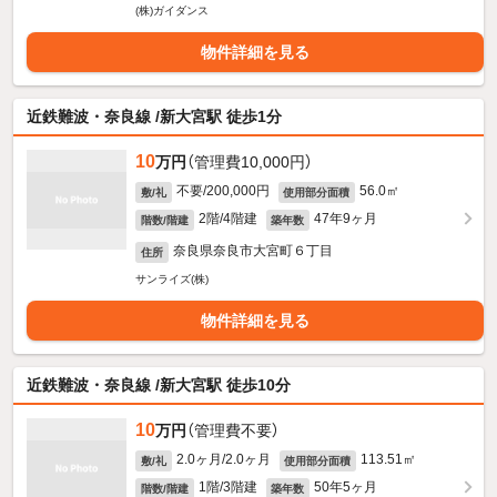
(株)ガイダンス
物件詳細を見る
近鉄難波・奈良線 /新大宮駅 徒歩1分
10
万円
（管理費10,000円）
不要/200,000円
56.0㎡
敷/礼
使用部分面積
2階/4階建
47年9ヶ月
階数/階建
築年数
奈良県奈良市大宮町６丁目
住所
サンライズ(株)
物件詳細を見る
近鉄難波・奈良線 /新大宮駅 徒歩10分
10
万円
（管理費不要）
2.0ヶ月/2.0ヶ月
113.51㎡
敷/礼
使用部分面積
1階/3階建
50年5ヶ月
階数/階建
築年数