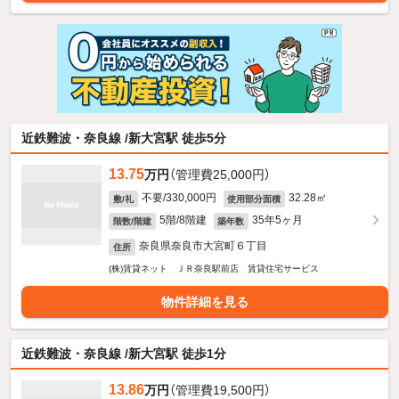
近鉄難波・奈良線 /新大宮駅 徒歩5分
13.75
万円
（管理費25,000円）
不要/330,000円
32.28㎡
敷/礼
使用部分面積
5階/8階建
35年5ヶ月
階数/階建
築年数
奈良県奈良市大宮町６丁目
住所
(株)賃貸ネット ＪＲ奈良駅前店 賃貸住宅サービス
物件詳細を見る
近鉄難波・奈良線 /新大宮駅 徒歩1分
13.86
万円
（管理費19,500円）