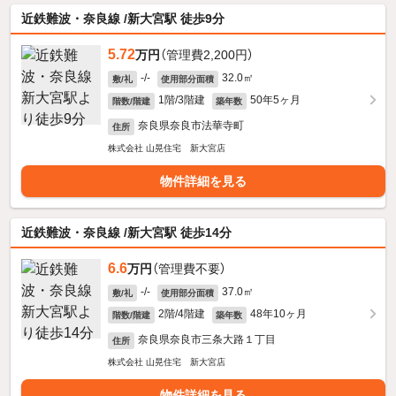
近鉄難波・奈良線 /新大宮駅 徒歩9分
5.72
万円
（管理費2,200円）
-/-
32.0㎡
敷/礼
使用部分面積
1階/3階建
50年5ヶ月
階数/階建
築年数
奈良県奈良市法華寺町
住所
株式会社 山晃住宅 新大宮店
物件詳細を見る
近鉄難波・奈良線 /新大宮駅 徒歩14分
6.6
万円
（管理費不要）
-/-
37.0㎡
敷/礼
使用部分面積
2階/4階建
48年10ヶ月
階数/階建
築年数
奈良県奈良市三条大路１丁目
住所
株式会社 山晃住宅 新大宮店
物件詳細を見る