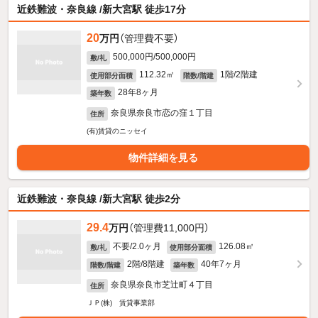
近鉄難波・奈良線 /新大宮駅 徒歩17分
20
万円
（管理費不要）
500,000円/500,000円
敷/礼
112.32㎡
1階/2階建
使用部分面積
階数/階建
28年8ヶ月
築年数
奈良県奈良市恋の窪１丁目
住所
(有)賃貸のニッセイ
物件詳細を見る
近鉄難波・奈良線 /新大宮駅 徒歩2分
29.4
万円
（管理費11,000円）
不要/2.0ヶ月
126.08㎡
敷/礼
使用部分面積
2階/8階建
40年7ヶ月
階数/階建
築年数
奈良県奈良市芝辻町４丁目
住所
ＪＰ(株) 賃貸事業部