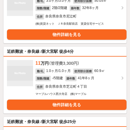
3.0ヶ月/3.0ヶ月
50.05㎡
敷/礼
使用部分面積
2階/2階建
32年8ヶ月
階数/階建
築年数
奈良県奈良市尼辻町
住所
(株)賃貸ネット ＪＲ奈良駅前店 賃貸住宅サービス
物件詳細を見る
近鉄難波・奈良線 /新大宮駅 徒歩4分
11
万円
（管理費3,300円）
1.0ヶ月/1.0ヶ月
60.9㎡
敷/礼
使用部分面積
-/5階建
41年8ヶ月
階数/階建
築年数
奈良県奈良市芝辻町４丁目
住所
マーブルハウス西大寺店 (株)マーブル
物件詳細を見る
近鉄難波・奈良線 /新大宮駅 徒歩25分