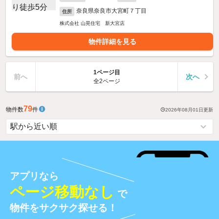
奈良県奈良市大宮町７丁目
住所
株式会社 山晃住宅 新大宮店
物件詳細を見る
1ページ目
前へ
次へ
全2ページ
79
物件数
件
2026年08月01日
更新
アプリなら
ページ移動なし
で
物件をサクサク探せる！