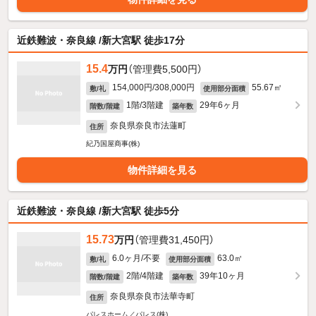
近鉄難波・奈良線 /新大宮駅 徒歩17分
15.4
万円
（管理費5,500円）
154,000円/308,000円
55.67㎡
敷/礼
使用部分面積
1階/3階建
29年6ヶ月
階数/階建
築年数
奈良県奈良市法蓮町
住所
紀乃国屋商事(株)
物件詳細を見る
近鉄難波・奈良線 /新大宮駅 徒歩5分
15.73
万円
（管理費31,450円）
6.0ヶ月/不要
63.0㎡
敷/礼
使用部分面積
2階/4階建
39年10ヶ月
階数/階建
築年数
奈良県奈良市法華寺町
住所
パレスホーム／パレス(株)