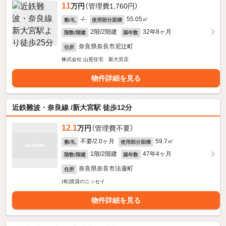
11
万円
（管理費1,760円）
-/-
55.05㎡
敷/礼
使用部分面積
2階/2階建
32年8ヶ月
階数/階建
築年数
奈良県奈良市尼辻町
住所
株式会社 山晃住宅 新大宮店
物件詳細を見る
近鉄難波・奈良線 /新大宮駅 徒歩12分
12.1
万円
（管理費不要）
不要/2.0ヶ月
59.7㎡
敷/礼
使用部分面積
1階/2階建
47年4ヶ月
階数/階建
築年数
奈良県奈良市法蓮町
住所
(有)賃貸のニッセイ
物件詳細を見る