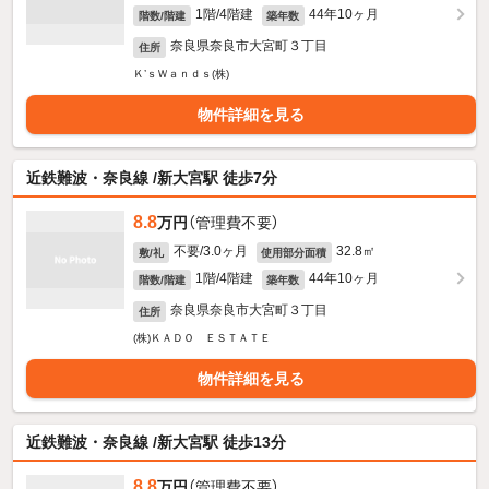
1階/4階建
44年10ヶ月
階数/階建
築年数
奈良県奈良市大宮町３丁目
住所
Ｋ’ｓＷａｎｄｓ(株)
物件詳細を見る
近鉄難波・奈良線 /新大宮駅 徒歩7分
8.8
万円
（管理費不要）
不要/3.0ヶ月
32.8㎡
敷/礼
使用部分面積
1階/4階建
44年10ヶ月
階数/階建
築年数
奈良県奈良市大宮町３丁目
住所
(株)ＫＡＤＯ ＥＳＴＡＴＥ
物件詳細を見る
近鉄難波・奈良線 /新大宮駅 徒歩13分
8.8
万円
（管理費不要）