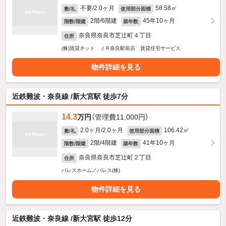
不要/2.0ヶ月
58.58㎡
敷/礼
使用部分面積
2階/6階建
45年10ヶ月
階数/階建
築年数
奈良県奈良市芝辻町４丁目
住所
(株)賃貸ネット ＪＲ奈良駅前店 賃貸住宅サービス
物件詳細を見る
近鉄難波・奈良線 /新大宮駅 徒歩7分
14.3
万円
（管理費11,000円）
2.0ヶ月/2.0ヶ月
106.42㎡
敷/礼
使用部分面積
2階/4階建
41年10ヶ月
階数/階建
築年数
奈良県奈良市芝辻町２丁目
住所
パレスホーム／パレス(株)
物件詳細を見る
近鉄難波・奈良線 /新大宮駅 徒歩12分