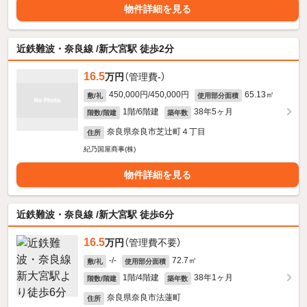
物件詳細を見る
近鉄難波・奈良線 /新大宮駅 徒歩2分
16.5
万円
（管理費-）
450,000円/450,000円
65.13㎡
敷/礼
使用部分面積
1階/6階建
38年5ヶ月
階数/階建
築年数
奈良県奈良市芝辻町４丁目
住所
紀乃国屋商事(株)
物件詳細を見る
近鉄難波・奈良線 /新大宮駅 徒歩6分
16.5
万円
（管理費不要）
-/-
72.7㎡
敷/礼
使用部分面積
1階/4階建
38年1ヶ月
階数/階建
築年数
奈良県奈良市法蓮町
住所