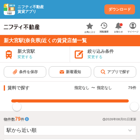
ニフティ不動産
ダウンロード
賃貸アプリ
お知らせ
閲覧履歴
マイページ
お気に入り
新大宮駅(奈良県)近くの賃貸店舗一覧
新大宮駅
絞り込み条件
変更する
変更する
条件を保存
新着通知
アプリで探す
賃料で探す
指定なし
〜
指定なし
79
件
指定した賃料で絞り込む
79
物件数
件
2026年08月01日
更新