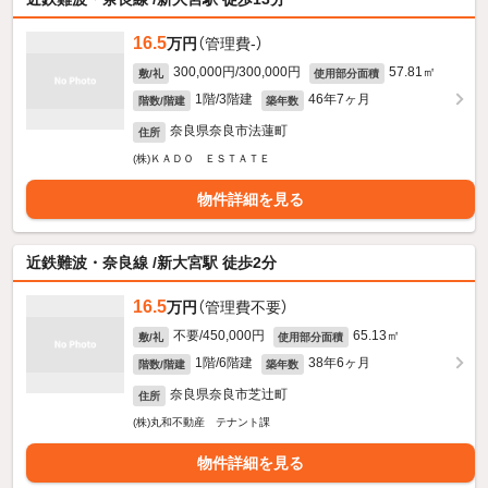
16.5
万円
（管理費-）
300,000円/300,000円
57.81㎡
敷/礼
使用部分面積
1階/3階建
46年7ヶ月
階数/階建
築年数
奈良県奈良市法蓮町
住所
(株)ＫＡＤＯ ＥＳＴＡＴＥ
物件詳細を見る
近鉄難波・奈良線 /新大宮駅 徒歩2分
16.5
万円
（管理費不要）
不要/450,000円
65.13㎡
敷/礼
使用部分面積
1階/6階建
38年6ヶ月
階数/階建
築年数
奈良県奈良市芝辻町
住所
(株)丸和不動産 テナント課
物件詳細を見る