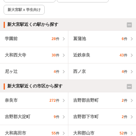
新大宮駅 x 学生向け
新大宮駅近くの駅から探す
学園前
菖蒲池
28
件
6
件
大和西大寺
近鉄奈良
30
件
43
件
尼ヶ辻
西ノ京
4
件
4
件
新大宮駅近くの市区から探す
奈良市
吉野郡吉野町
272
件
2
件
吉野郡大淀町
吉野郡下市町
9
件
2
件
大和高田市
大和郡山市
55
件
52
件