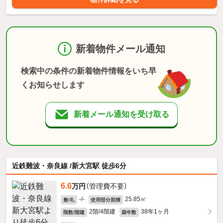
新着物件メール通知
検索中の条件の新着物件情報をいち早
くお知らせします
新着メール通知を受け取る
近鉄難波・奈良線 /新大宮駅 徒歩6分
6.6
万円
（管理費不要）
-/-
25.85㎡
敷/礼
使用部分面積
2階/4階建
38年1ヶ月
階数/階建
築年数