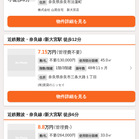
奈良県奈良市法蓮町
住所
株式会社 山晃住宅 新大宮店
物件詳細を見る
近鉄難波・奈良線 /新大宮駅 徒歩12分
7.15
万円
（管理費不要）
不要/130,000円
45.0㎡
敷/礼
使用部分面積
1階/3階建
48年11ヶ月
階数/階建
築年数
奈良県奈良市三条大路１丁目
住所
(有)賃貸のニッセイ
物件詳細を見る
近鉄難波・奈良線 /新大宮駅 徒歩6分
8.8
万円
（管理費-）
不要/264,000円
33.0㎡
敷/礼
使用部分面積