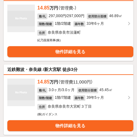
14.85
万円
（管理費-）
297,000円/297,000円
46.89㎡
敷/礼
使用部分面積
1階/2階建
33年6ヶ月
階数/階建
築年数
奈良県奈良市法蓮町
住所
紀乃国屋商事(株)
物件詳細を見る
近鉄難波・奈良線 /新大宮駅 徒歩3分
14.85
万円
（管理費11,000円）
3.0ヶ月/3.0ヶ月
45.45㎡
敷/礼
使用部分面積
1階/7階建
39年5ヶ月
階数/階建
築年数
奈良県奈良市大宮町３丁目
住所
(株)ガイダンス
物件詳細を見る