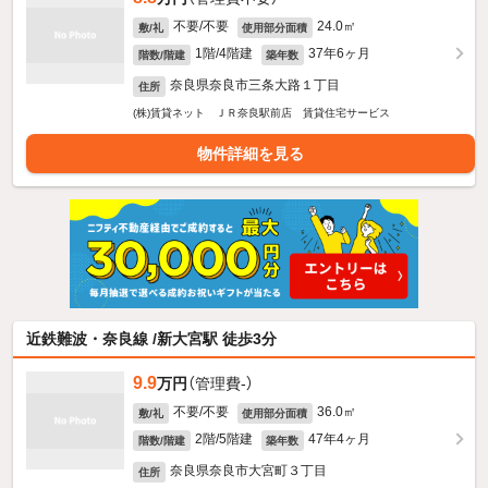
不要/不要
24.0㎡
敷/礼
使用部分面積
1階/4階建
37年6ヶ月
階数/階建
築年数
奈良県奈良市三条大路１丁目
住所
(株)賃貸ネット ＪＲ奈良駅前店 賃貸住宅サービス
物件詳細を見る
近鉄難波・奈良線 /新大宮駅 徒歩3分
9.9
万円
（管理費-）
不要/不要
36.0㎡
敷/礼
使用部分面積
2階/5階建
47年4ヶ月
階数/階建
築年数
奈良県奈良市大宮町３丁目
住所