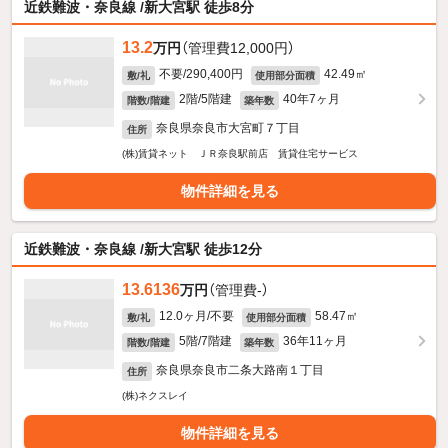
近鉄難波・奈良線 /新大宮駅 徒歩8分
13.2
万円
（管理費12,000円）
不要/290,400円
42.49㎡
敷/礼
使用部分面積
2階/5階建
40年7ヶ月
階数/階建
築年数
奈良県奈良市大宮町７丁目
住所
(株)賃貸ネット ＪＲ奈良駅前店 賃貸住宅サービス
物件詳細を見る
近鉄難波・奈良線 /新大宮駅 徒歩12分
13.6136
万円
（管理費-）
12.0ヶ月/不要
58.47㎡
敷/礼
使用部分面積
5階/7階建
36年11ヶ月
階数/階建
築年数
奈良県奈良市二条大路南１丁目
住所
(株)ネクスレイ
物件詳細を見る