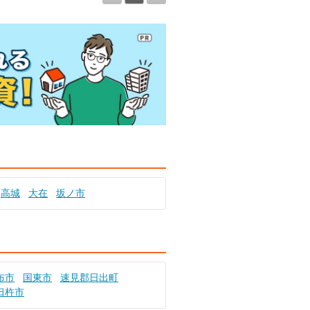
高城
大在
坂ノ市
布市
国東市
速見郡日出町
臼杵市