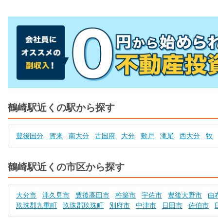
鶴崎駅近くの駅から探す
豊後国分
賀来
南大分
古国府
大分
敷戸
滝尾
西大分
牧
鶴崎駅近くの市区から探す
大分市
津久見市
豊後高田市
杵築市
宇佐市
豊後大野市
由
玖珠郡九重町
玖珠郡玖珠町
別府市
中津市
日田市
佐伯市