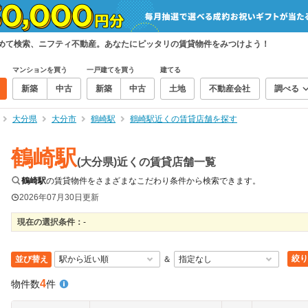
とめて検索、ニフティ不動産。あなたにピッタリの賃貸物件をみつけよう！
マンションを買う
一戸建てを買う
建てる
新築
中古
新築
中古
土地
不動産会社
調べる
大分県
大分市
鶴崎駅
鶴崎駅近くの賃貸店舗を探す
鶴崎駅
(大分県)近くの賃貸店舗一覧
鶴崎駅
の賃貸物件をさまざまなこだわり条件から検索できます。
2026年07月30日
更新
現在の選択条件：
-
絞り
並び替え
＆
4
物件数
件