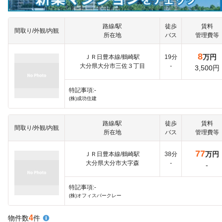
路線/駅
徒歩
賃料
間取り/外観/内観
所在地
バス
管理費等
8
万円
ＪＲ日豊本線/鶴崎駅
19分
大分県大分市三佐３丁目
-
3,500円
特記事項:-
(株)成功住建
路線/駅
徒歩
賃料
間取り/外観/内観
所在地
バス
管理費等
77
万円
ＪＲ日豊本線/鶴崎駅
38分
大分県大分市大字森
-
-
特記事項:-
(株)オフィスバークレー
4
物件数
件