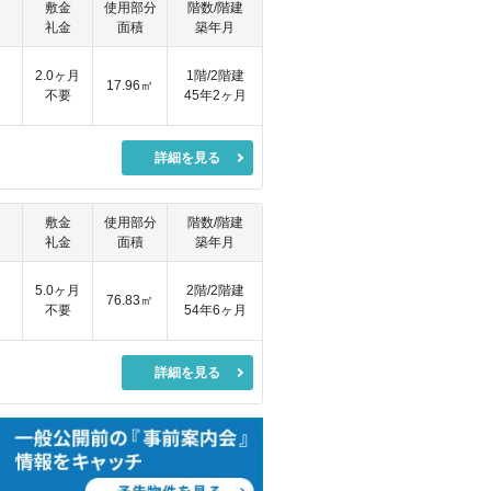
敷金
使用部分
階数/階建
礼金
面積
築年月
2.0ヶ月
1階/2階建
17.96㎡
不要
45年2ヶ月
詳細を見る
敷金
使用部分
階数/階建
礼金
面積
築年月
5.0ヶ月
2階/2階建
76.83㎡
不要
54年6ヶ月
詳細を見る