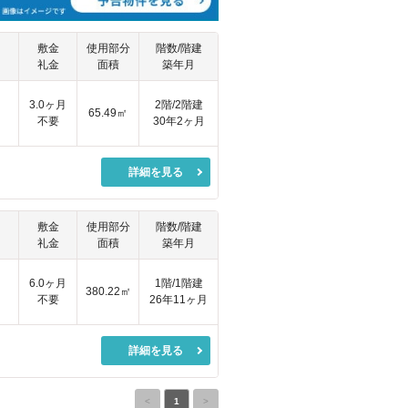
敷金
使用部分
階数/階建
礼金
面積
築年月
3.0ヶ月
2階/2階建
65.49㎡
不要
30年2ヶ月
詳細を見る
敷金
使用部分
階数/階建
礼金
面積
築年月
6.0ヶ月
1階/1階建
380.22㎡
不要
26年11ヶ月
詳細を見る
<
1
>