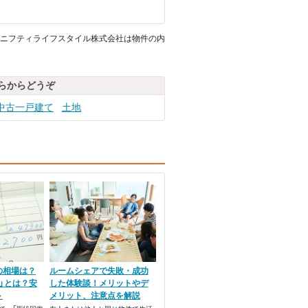
ニフティライフスタイル株式会社は物件の内
らからどうぞ
中古一戸建て
土地
の相場は？
ルームシェアで失敗・成功
」とは？安
した体験談！メリットやデ
ト
メリット、注意点を解説