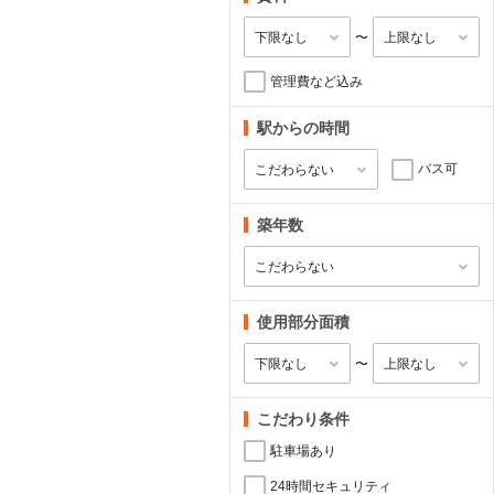
〜
管理費など込み
駅からの時間
バス可
築年数
使用部分面積
〜
こだわり条件
駐車場あり
24時間セキュリティ