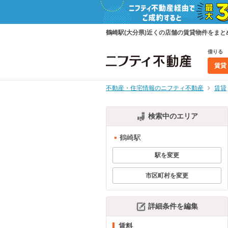
鶴崎駅(大分県)近くの店舗の賃貸物件をま
借りる
賃貸
不動産・住宅情報のニフティ不動産
賃貸
検索中のエリア
鶴崎駅
駅を変更
市区町村を変更
詳細条件を編集
賃料