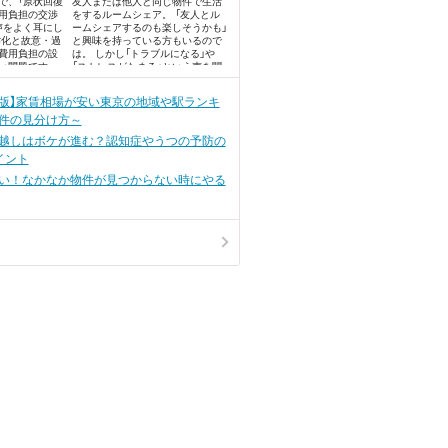
で、「原状回復
友人または他人と同じ物件で生活
費用負担の交渉
をするルームシェア。 「友人とル
声をよく耳にし
ームシェアするのも楽しそうかも」
劣化と故意・過
と興味を持っている方もいるので
費用負担の設
は。 しかし「トラブルになる」や
い問題です。
「ストレスがたまる」という声を聞
くと、不安になりますよね。
0月版】家賃相場が安い東京の地域や駅ランキ
件の見分け方～
越しはボケが進む？認知症やうつの予防の
イント
い！なかなか物件が見つからない時にやる