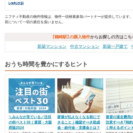
ニフティ不動産の物件情報は、物件一括検索参加パートナーが提供しています。
容について一切の責任を負いません。
【鶴崎駅】の購入物件
からお探しの方はこち
新築マンション
中古マンション
新築一戸建て
おうち時間を豊かにするヒント
＼みんなが見ている／注目
家賃が払えなくなる前にで
賃貸の退去費用
の街ベスト30｜賃貸・大阪
きること｜確認すべき助成
注意すべき「特約
府版2024
金・給付金・支援金とは？
く抑えるポイン