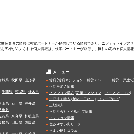
壁塗装業者の情報は検索パートナーが提供している情報であり、ニフティライフスタ
でお客様が入力される個人情報は、検索パートナーが取得し、同社の定める個人情報
メニュー
宮城県
秋田県
山形県
賃貸
（
賃貸マンション
｜
賃貸アパート
｜
賃貸一戸建て
不動産購入情報
千葉県
茨城県
栃木県
マンション購入
（
新築マンション
｜
中古マンション
）
一戸建て購入
（
新築一戸建て
｜
中古一戸建て
）
富山県
石川県
福井県
土地購入
三重県
不動産会社・不動産屋情報
滋賀県
奈良県
和歌山県
マンション情報
島根県
山口県
徳島県
住みやすい街サーチ
住まい探しコラム
熊本県
大分県
宮崎県