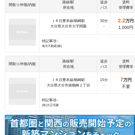
路線/駅
徒歩
賃料
間取り/外観/内観
所在地
バス
管理費等
2.2
万円
ＪＲ日豊本線/鶴崎駅
30分
大分県大分市大字関園
-
1,000円
特記事項:-
海月不動産(株)
路線/駅
徒歩
賃料
間取り/外観/内観
所在地
バス
管理費等
7
万円
ＪＲ日豊本線/鶴崎駅
15分
大分県大分市南鶴崎２丁目
-
不要
特記事項:-
(有)大正宅建