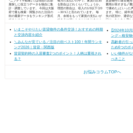
「ニフティ不動産」では理想のお部
毎月の支払いの中で、家賃の占め
賃貸物件の退去費用
屋探しに役立つデータを独自に集
る割合はどれくらいでしょうか。
費用が高すぎる」「
計・調査しています。 今回は大阪
理想の割合は、収入の1/3以下（20
で揉めた」といった
府で最も検索・閲覧された注目の
～30％）と言われています。 毎
ます。 特に、経年
街の最新データをランキング形式
月、余裕をもって家賃の支払いが
失の区別や、適切な
でまとめました。
できるに越したことはありません
定は、なかなか難し
が、人生は何が起こるか分かりま
せん。
いまこそやりたい賃貸物件の条件交渉！おすすめの時期
【2024年1
と交渉内容を紹介
ング～格安物
＼みんなが見ている／注目の街ベスト100！年間ランキ
高齢者の引っ
ング2026｜賃貸・関西版
ため6つのポ
賃貸契約時の入居審査2つのポイント！人柄は重視され
いい物件がな
る？
べきこと
お悩みコラムTOPへ
す