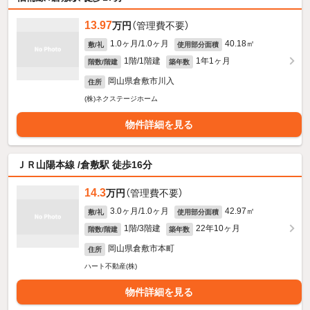
13.97
万円
（管理費不要）
1.0ヶ月/1.0ヶ月
40.18㎡
敷/礼
使用部分面積
1階/1階建
1年1ヶ月
階数/階建
築年数
岡山県倉敷市川入
住所
(株)ネクステージホーム
物件詳細を見る
ＪＲ山陽本線 /倉敷駅 徒歩16分
14.3
万円
（管理費不要）
3.0ヶ月/1.0ヶ月
42.97㎡
敷/礼
使用部分面積
1階/3階建
22年10ヶ月
階数/階建
築年数
岡山県倉敷市本町
住所
ハート不動産(株)
物件詳細を見る