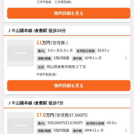
三洋不動産 三洋環境(株)
物件詳細を見る
ＪＲ山陽本線 /倉敷駅 徒歩10分
11
万円
（管理費-）
3.0ヶ月/1.0ヶ月
39.67㎡
敷/礼
使用部分面積
1階/3階建
42年1ヶ月
階数/階建
築年数
岡山県倉敷市鶴形２丁目
住所
中国不動産(資)
物件詳細を見る
ＪＲ山陽本線 /倉敷駅 徒歩7分
17.6
万円
（管理費37,500円）
500,000円/213,500円
45.0㎡
敷/礼
使用部分面積
5階/5階建
48年11ヶ月
階数/階建
築年数