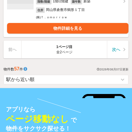
1階/2階建
新築
階数/階建
築年数
岡山県倉敷市鶴形１丁目
住所
(株)Ｔ．ｏｍｏｒｒｏｗ
物件詳細を見る
1ページ目
前へ
次へ
全2ページ
57
物件数
件
2026年08月07日
更新
アプリなら
ページ移動なし
で
物件をサクサク探せる！