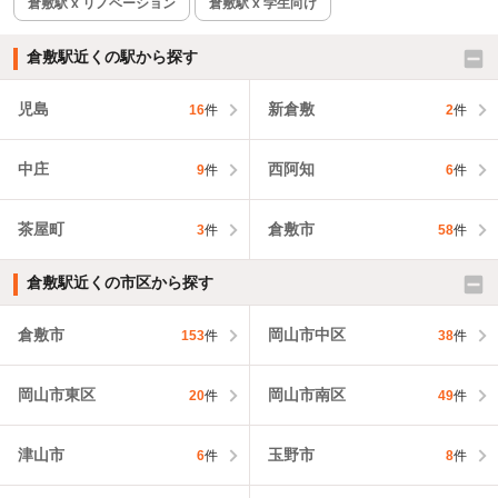
倉敷駅 x リノベーション
倉敷駅 x 学生向け
倉敷駅近くの駅から探す
児島
新倉敷
16
件
2
件
中庄
西阿知
9
件
6
件
茶屋町
倉敷市
3
件
58
件
倉敷駅近くの市区から探す
倉敷市
岡山市中区
153
件
38
件
岡山市東区
岡山市南区
20
件
49
件
津山市
玉野市
6
件
8
件