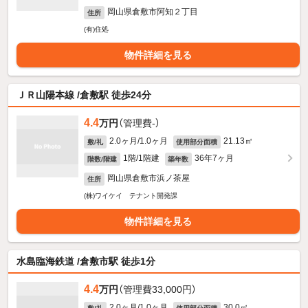
岡山県倉敷市阿知２丁目
住所
(有)住処
物件詳細を見る
ＪＲ山陽本線 /倉敷駅 徒歩24分
4.4
万円
（管理費-）
2.0ヶ月/1.0ヶ月
21.13㎡
敷/礼
使用部分面積
1階/1階建
36年7ヶ月
階数/階建
築年数
岡山県倉敷市浜ノ茶屋
住所
(株)ワイケイ テナント開発課
物件詳細を見る
水島臨海鉄道 /倉敷市駅 徒歩1分
4.4
万円
（管理費33,000円）
2.0ヶ月/1.0ヶ月
30.0㎡