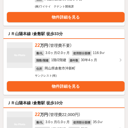
(株)ワイケイ テナント開発課
物件詳細を見る
ＪＲ山陽本線 /倉敷駅 徒歩33分
22
万円
（管理費不要）
3.0ヶ月/2.0ヶ月
116.9㎡
敷/礼
使用部分面積
1階/2階建
30年4ヶ月
階数/階建
築年数
岡山県倉敷市沖新町
住所
サンクレスト(有)
物件詳細を見る
ＪＲ山陽本線 /倉敷駅 徒歩10分
22
万円
（管理費22,000円）
3.0ヶ月/1.0ヶ月
35.0㎡
敷/礼
使用部分面積