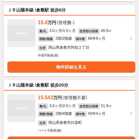
ＪＲ山陽本線 /倉敷駅 徒歩6分
15.4
万円
（管理費-）
3.0ヶ月/1.0ヶ月
46.9㎡
敷/礼
使用部分面積
2階/2階建
96年9ヶ月
階数/階建
築年数
岡山県倉敷市阿知２丁目
住所
中国不動産(資)
物件詳細を見る
ＪＲ山陽本線 /倉敷駅 徒歩20分
15.543
万円
（管理費不要）
3.0ヶ月/2.0ヶ月
51.9㎡
敷/礼
使用部分面積
2階/4階建
45年4ヶ月
階数/階建
築年数
岡山県倉敷市白楽町
住所
ハート不動産(株)