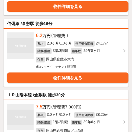
物件詳細を見る
伯備線 /倉敷駅 徒歩16分
6.2
万円
（管理費-）
2.0ヶ月/1.0ヶ月
24.17㎡
敷/礼
使用部分面積
3階/3階建
25年8ヶ月
階数/階建
築年数
岡山県倉敷市大内
住所
(株)ワイケイ テナント開発課
物件詳細を見る
ＪＲ山陽本線 /倉敷駅 徒歩30分
7.5
万円
（管理費7,000円）
3.0ヶ月/3.0ヶ月
38.25㎡
敷/礼
使用部分面積
1階/3階建
39年6ヶ月
階数/階建
築年数
岡山県倉敷市田ノ上新町
住所