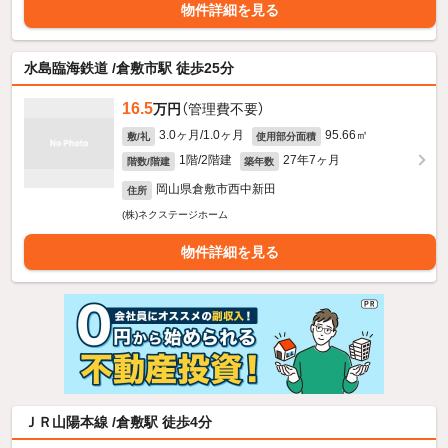
物件詳細を見る
水島臨海鉄道 /倉敷市駅 徒歩25分
16.5
万円
（管理費不要）
3.0ヶ月/1.0ヶ月
95.66㎡
敷/礼
使用部分面積
1階/2階建
27年7ヶ月
階数/階建
築年数
岡山県倉敷市西中新田
住所
(株)ネクステージホーム
物件詳細を見る
ＪＲ山陽本線 /倉敷駅 徒歩4分