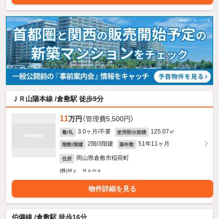
ＪＲ山陽本線 /倉敷駅 徒歩9分
11
万円
（管理費5,500円）
3.0ヶ月/不要
125.07㎡
敷/礼
使用部分面積
2階/3階建
51年11ヶ月
階数/階建
築年数
岡山県倉敷市稲荷町
住所
(株)Ｍｙ Ｈｏｍｅ
物件詳細を見る
伯備線 /倉敷駅 徒歩16分