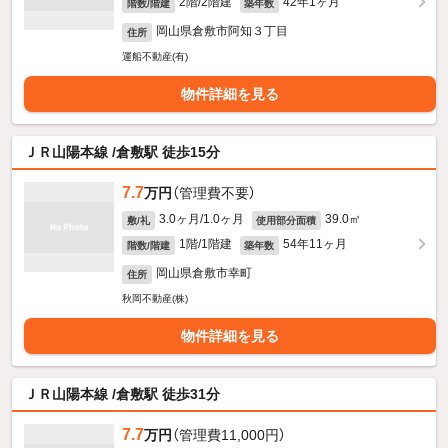
2階/2階建
42年1ヶ月
階数/階建
築年数
岡山県倉敷市阿知３丁目
住所
運船不動産(有)
物件詳細を見る
ＪＲ山陽本線 /倉敷駅 徒歩15分
7.7
万円
（管理費不要）
3.0ヶ月/1.0ヶ月
39.0㎡
敷/礼
使用部分面積
1階/1階建
54年11ヶ月
階数/階建
築年数
岡山県倉敷市幸町
住所
秋岡不動産(株)
物件詳細を見る
ＪＲ山陽本線 /倉敷駅 徒歩31分
7.7
万円
（管理費11,000円）