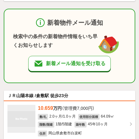
新着物件メール通知
検索中の条件の新着物件情報をいち早
くお知らせします
新着メール通知を受け取る
ＪＲ山陽本線 /倉敷駅 徒歩23分
10.659
万円
（管理費7,000円）
2.0ヶ月/1.0ヶ月
64.09㎡
敷/礼
使用部分面積
1階/5階建
45年10ヶ月
階数/階建
築年数
岡山県倉敷市白楽町
住所