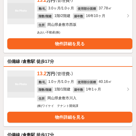
13.2
万円
（管理費-）
3.0ヶ月/1.0ヶ月
37.78㎡
敷/礼
使用部分面積
1階/2階建
16年10ヶ月
階数/階建
築年数
岡山県倉敷市西坂
住所
あおい不動産(株)
物件詳細を見る
伯備線 /倉敷駅 徒歩17分
13.2
万円
（管理費-）
1.0ヶ月/1.0ヶ月
40.16㎡
敷/礼
使用部分面積
1階/1階建
1年1ヶ月
階数/階建
築年数
岡山県倉敷市川入
住所
(株)ワイケイ テナント開発課
物件詳細を見る
伯備線 /倉敷駅 徒歩17分