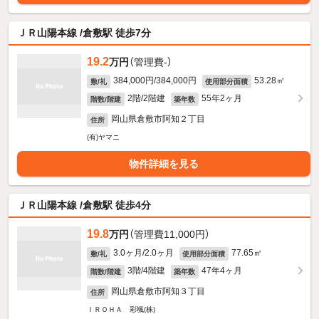
ＪＲ山陽本線 /倉敷駅 徒歩7分
19.2
万円
（管理費-）
384,000円/384,000円
53.28㎡
敷/礼
使用部分面積
2階/2階建
55年2ヶ月
階数/階建
築年数
岡山県倉敷市阿知２丁目
住所
(有)ヤマニ
物件詳細を見る
ＪＲ山陽本線 /倉敷駅 徒歩4分
19.8
万円
（管理費11,000円）
3.0ヶ月/2.0ヶ月
77.65㎡
敷/礼
使用部分面積
3階/4階建
47年4ヶ月
階数/階建
築年数
岡山県倉敷市阿知３丁目
住所
ＩＲＯＨＡ 彩颯(株)