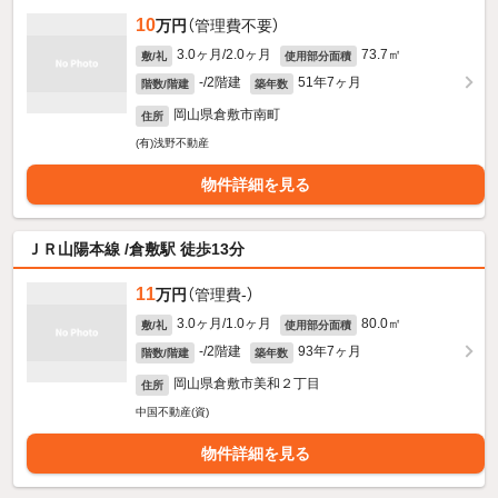
10
万円
（管理費不要）
3.0ヶ月/2.0ヶ月
73.7㎡
敷/礼
使用部分面積
-/2階建
51年7ヶ月
階数/階建
築年数
岡山県倉敷市南町
住所
(有)浅野不動産
物件詳細を見る
ＪＲ山陽本線 /倉敷駅 徒歩13分
11
万円
（管理費-）
3.0ヶ月/1.0ヶ月
80.0㎡
敷/礼
使用部分面積
-/2階建
93年7ヶ月
階数/階建
築年数
岡山県倉敷市美和２丁目
住所
中国不動産(資)
物件詳細を見る