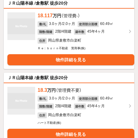
ＪＲ山陽本線 /倉敷駅 徒歩20分
18.117
万円
（管理費-）
3.0ヶ月/2.0ヶ月
60.49㎡
敷/礼
使用部分面積
2階/4階建
45年4ヶ月
階数/階建
築年数
岡山県倉敷市白楽町
住所
Ｒ e：ｂｏｒｎ不動産 寳商事(株)
物件詳細を見る
ＪＲ山陽本線 /倉敷駅 徒歩20分
18.3
万円
（管理費不要）
3.0ヶ月/2.0ヶ月
60.49㎡
敷/礼
使用部分面積
2階/4階建
45年4ヶ月
階数/階建
築年数
岡山県倉敷市白楽町
住所
ハート不動産(株)
物件詳細を見る