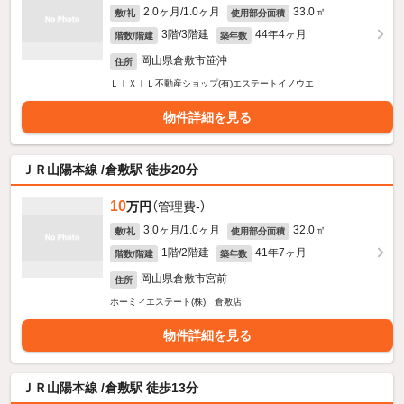
2.0ヶ月/1.0ヶ月
33.0㎡
敷/礼
使用部分面積
3階/3階建
44年4ヶ月
階数/階建
築年数
岡山県倉敷市笹沖
住所
ＬＩＸＩＬ不動産ショップ(有)エステートイノウエ
物件詳細を見る
ＪＲ山陽本線 /倉敷駅 徒歩20分
10
万円
（管理費-）
3.0ヶ月/1.0ヶ月
32.0㎡
敷/礼
使用部分面積
1階/2階建
41年7ヶ月
階数/階建
築年数
岡山県倉敷市宮前
住所
ホーミィエステート(株) 倉敷店
物件詳細を見る
ＪＲ山陽本線 /倉敷駅 徒歩13分