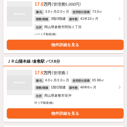
17.6
万円
（管理費5,000円）
3.0ヶ月/2.0ヶ月
73.0㎡
敷/礼
使用部分面積
3階/3階建
41年10ヶ月
階数/階建
築年数
岡山県倉敷市阿知１丁目
住所
ハート不動産(株)
物件詳細を見る
ＪＲ山陽本線 /倉敷駅 バス8分
17.6
万円
（管理費-）
4.0ヶ月/1.0ヶ月
65.98㎡
敷/礼
使用部分面積
1階/2階建
46年6ヶ月
階数/階建
築年数
岡山県倉敷市笹沖
住所
叶う不動産(株)
物件詳細を見る