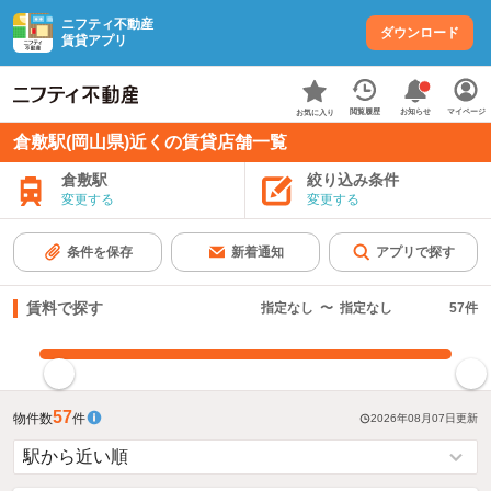
ニフティ不動産
ダウンロード
賃貸アプリ
お知らせ
閲覧履歴
マイページ
お気に入り
倉敷駅(岡山県)近くの賃貸店舗一覧
倉敷駅
絞り込み条件
変更する
変更する
条件を保存
新着通知
アプリで探す
賃料で探す
指定なし
〜
指定なし
57
件
指定した賃料で絞り込む
57
物件数
件
2026年08月07日
更新