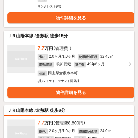
サンクレスト(有)
物件詳細を見る
ＪＲ山陽本線 /倉敷駅 徒歩15分
7.7
万円
（管理費-）
2.0ヶ月/1.0ヶ月
32.43㎡
敷/礼
使用部分面積
1階/1階建
49年8ヶ月
階数/階建
築年数
岡山県倉敷市本町
住所
(株)ワイケイ テナント開発課
物件詳細を見る
ＪＲ山陽本線 /倉敷駅 徒歩6分
7.7
万円
（管理費8,800円）
2.0ヶ月/1.0ヶ月
24.0㎡
敷/礼
使用部分面積