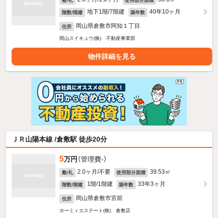
敷/礼
使用部分面積
地下1階/7階建
40年10ヶ月
階数/階建
築年数
岡山県倉敷市阿知１丁目
住所
岡山スイキュウ(株) 不動産事業部
物件詳細を見る
ＪＲ山陽本線 /倉敷駅 徒歩20分
5
万円
（管理費-）
2.0ヶ月/不要
39.53㎡
敷/礼
使用部分面積
1階/1階建
33年3ヶ月
階数/階建
築年数
岡山県倉敷市宮前
住所
ホーミィエステート(株) 倉敷店