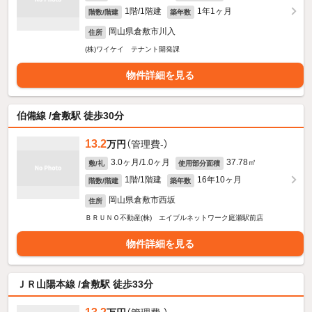
1階/1階建
1年1ヶ月
階数/階建
築年数
岡山県倉敷市川入
住所
(株)ワイケイ テナント開発課
物件詳細を見る
伯備線 /倉敷駅 徒歩30分
13.2
万円
（管理費-）
3.0ヶ月/1.0ヶ月
37.78㎡
敷/礼
使用部分面積
1階/1階建
16年10ヶ月
階数/階建
築年数
岡山県倉敷市西坂
住所
ＢＲＵＮＯ不動産(株) エイブルネットワーク庭瀬駅前店
物件詳細を見る
ＪＲ山陽本線 /倉敷駅 徒歩33分