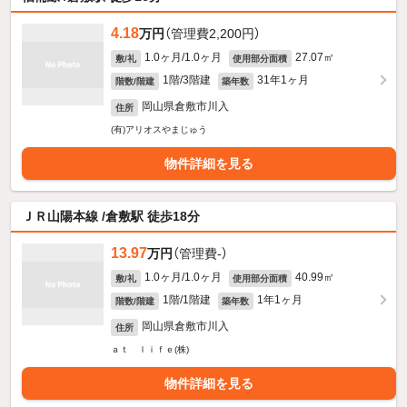
4.18
万円
（管理費2,200円）
1.0ヶ月/1.0ヶ月
27.07㎡
敷/礼
使用部分面積
1階/3階建
31年1ヶ月
階数/階建
築年数
岡山県倉敷市川入
住所
(有)アリオスやまじゅう
物件詳細を見る
ＪＲ山陽本線 /倉敷駅 徒歩18分
13.97
万円
（管理費-）
1.0ヶ月/1.0ヶ月
40.99㎡
敷/礼
使用部分面積
1階/1階建
1年1ヶ月
階数/階建
築年数
岡山県倉敷市川入
住所
ａｔ ｌｉｆｅ(株)
物件詳細を見る