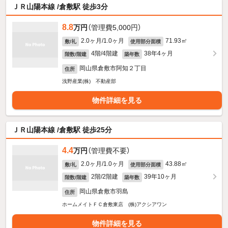
ＪＲ山陽本線 /倉敷駅 徒歩3分
8.8
万円
（管理費5,000円）
2.0ヶ月/1.0ヶ月
71.93㎡
敷/礼
使用部分面積
4階/4階建
38年4ヶ月
階数/階建
築年数
岡山県倉敷市阿知２丁目
住所
浅野産業(株) 不動産部
物件詳細を見る
ＪＲ山陽本線 /倉敷駅 徒歩25分
4.4
万円
（管理費不要）
2.0ヶ月/1.0ヶ月
43.88㎡
敷/礼
使用部分面積
2階/2階建
39年10ヶ月
階数/階建
築年数
岡山県倉敷市羽島
住所
ホームメイトＦＣ倉敷東店 (株)アクシアワン
物件詳細を見る