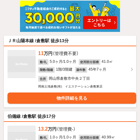
ＪＲ山陽本線 /倉敷駅 徒歩13分
11
万円
（管理費不要）
5.0ヶ月/1.0ヶ月
41.0㎡
敷/礼
使用部分面積
1階/3階建
45年7ヶ月
階数/階建
築年数
岡山県倉敷市中央２丁目
住所
岡南土地倉敷(有) イエステーション倉敷東店
物件詳細を見る
伯備線 /倉敷駅 徒歩17分
13.2
万円
（管理費-）
1.0ヶ月/1.0ヶ月
40.99㎡
敷/礼
使用部分面積