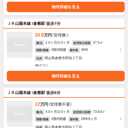
物件詳細を見る
ＪＲ山陽本線 /倉敷駅 徒歩7分
20.9
万円
（管理費-）
2.0ヶ月/2.0ヶ月
37.5㎡
敷/礼
使用部分面積
4階/5階建
36年
階数/階建
築年数
岡山県倉敷市阿知２丁目
住所
(有)ヤマニ
物件詳細を見る
ＪＲ山陽本線 /倉敷駅 徒歩6分
22
万円
（管理費不要）
4.0ヶ月/2.0ヶ月
73.63㎡
敷/礼
使用部分面積
2階/5階建
28年9ヶ月
階数/階建
築年数
岡山県倉敷市阿知２丁目
住所