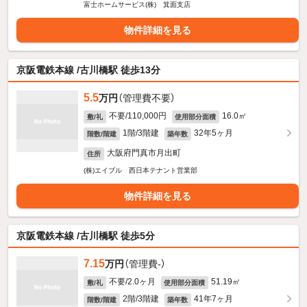
富士ホームサービス(株) 箕面支店
物件詳細を見る
京阪電鉄本線 /古川橋駅 徒歩13分
5.5
万円
（管理費不要）
不要/110,000円
16.0㎡
敷/礼
使用部分面積
1階/3階建
32年5ヶ月
階数/階建
築年数
大阪府門真市月出町
住所
(株)エイブル 西日本テナント営業部
物件詳細を見る
京阪電鉄本線 /古川橋駅 徒歩5分
7.15
万円
（管理費-）
不要/2.0ヶ月
51.19㎡
敷/礼
使用部分面積
2階/3階建
41年7ヶ月
階数/階建
築年数