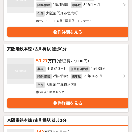
1階/4階建
34年1ヶ月
階数/階建
築年数
大阪府門真市垣内町
住所
ホームメイトＦＣ守口駅前店 エステート
物件詳細を見る
京阪電鉄本線 /古川橋駅 徒歩6分
50.27
万円
（管理費77,000円）
不要/2.0ヶ月
154.36㎡
敷/礼
使用部分面積
2階/3階建
29年10ヶ月
階数/階建
築年数
大阪府門真市垣内町
住所
(株)京阪不動産センター
物件詳細を見る
京阪電鉄本線 /古川橋駅 徒歩1分