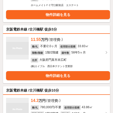
ホームメイトＦＣ守口駅前店 エステート
物件詳細を見る
京阪電鉄本線 /古川橋駅 徒歩3分
11.55
万円
（管理費-）
不要/2.0ヶ月
33.83㎡
敷/礼
使用部分面積
1階/2階建
58年5ヶ月
階数/階建
築年数
大阪府門真市末広町
住所
(株)エイブル 西日本テナント営業部
物件詳細を見る
京阪電鉄本線 /古川橋駅 徒歩10分
14.3
万円
（管理費-）
780,000円/不要
43.86㎡
敷/礼
使用部分面積