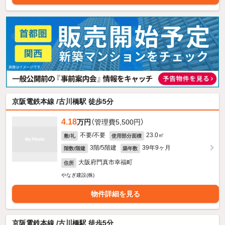
京阪電鉄本線 /古川橋駅 徒歩5分
4.18
万円
（管理費5,500円）
不要/不要
23.0㎡
敷/礼
使用部分面積
3階/5階建
39年9ヶ月
階数/階建
築年数
大阪府門真市幸福町
住所
やなぎ建設(株)
物件詳細を見る
京阪電鉄本線 /古川橋駅 徒歩5分