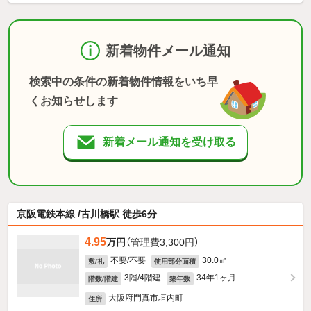
新着物件メール通知
検索中の条件の新着物件情報をいち早
くお知らせします
新着メール通知を受け取る
京阪電鉄本線 /古川橋駅 徒歩6分
4.95
万円
（管理費3,300円）
不要/不要
30.0㎡
敷/礼
使用部分面積
3階/4階建
34年1ヶ月
階数/階建
築年数
大阪府門真市垣内町
住所