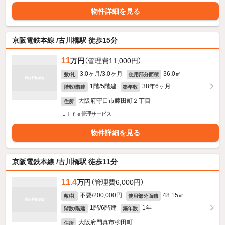
物件詳細を見る
京阪電鉄本線 /古川橋駅 徒歩15分
11
万円
（管理費11,000円）
3.0ヶ月/3.0ヶ月
36.0㎡
敷/礼
使用部分面積
1階/5階建
38年6ヶ月
階数/階建
築年数
大阪府守口市藤田町２丁目
住所
Ｌｉｆｅ管理サービス
物件詳細を見る
京阪電鉄本線 /古川橋駅 徒歩11分
11.4
万円
（管理費6,000円）
不要/200,000円
48.15㎡
敷/礼
使用部分面積
1階/6階建
1年
階数/階建
築年数
大阪府門真市柳田町
住所