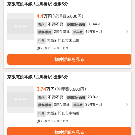
京阪電鉄本線 /古川橋駅 徒歩5分
4.4
万円
（管理費5,000円）
不要/不要
31.44㎡
敷/礼
使用部分面積
2階/2階建
49年6ヶ月
階数/階建
築年数
大阪府門真市末広町
住所
(株)三和ホームサービス
物件詳細を見る
京阪電鉄本線 /古川橋駅 徒歩6分
3.74
万円
（管理費5,500円）
不要/不要
23.0㎡
敷/礼
使用部分面積
3階/5階建
39年9ヶ月
階数/階建
築年数
大阪府門真市幸福町
住所
(株)三和ホームサービス
物件詳細を見る