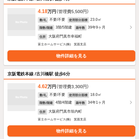
4.18
万円
（管理費5,500円）
不要/不要
23.0㎡
敷/礼
使用部分面積
3階/5階建
39年9ヶ月
階数/階建
築年数
大阪府門真市幸福町
住所
富士ホームサービス(株) 箕面支店
物件詳細を見る
京阪電鉄本線 /古川橋駅 徒歩6分
4.62
万円
（管理費3,300円）
不要/不要
18.0㎡
敷/礼
使用部分面積
4階/4階建
34年1ヶ月
階数/階建
築年数
大阪府門真市垣内町
住所
富士ホームサービス(株) 箕面支店
物件詳細を見る