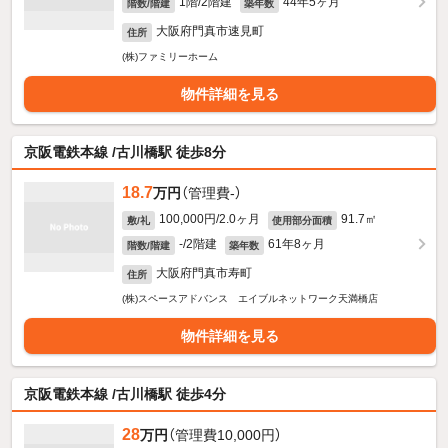
1階/2階建
44年5ヶ月
階数/階建
築年数
大阪府門真市速見町
住所
(株)ファミリーホーム
物件詳細を見る
京阪電鉄本線 /古川橋駅 徒歩8分
18.7
万円
（管理費-）
100,000円/2.0ヶ月
91.7㎡
敷/礼
使用部分面積
-/2階建
61年8ヶ月
階数/階建
築年数
大阪府門真市寿町
住所
(株)スペースアドバンス エイブルネットワーク天満橋店
物件詳細を見る
京阪電鉄本線 /古川橋駅 徒歩4分
28
万円
（管理費10,000円）