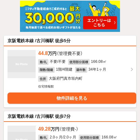
京阪電鉄本線 /古川橋駅 徒歩5分
44.8
万円
（管理費不要）
不要/不要
166.08㎡
敷/礼
使用部分面積
1階/4階建
34年1ヶ月
階数/階建
築年数
大阪府門真市垣内町
住所
住宅情報館
物件詳細を見る
京阪電鉄本線 /古川橋駅 徒歩7分
49.28
万円
（管理費-）
2.0ヶ月/2.0ヶ月
166.08㎡
敷/礼
使用部分面積