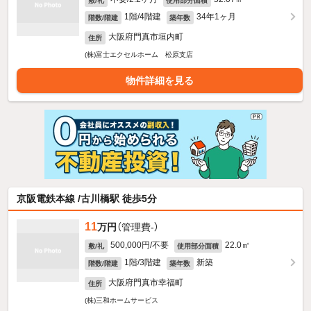
敷/礼
使用部分面積
1階/4階建
34年1ヶ月
階数/階建
築年数
大阪府門真市垣内町
住所
(株)富士エクセルホーム 松原支店
物件詳細を見る
京阪電鉄本線 /古川橋駅 徒歩5分
11
万円
（管理費-）
500,000円/不要
22.0㎡
敷/礼
使用部分面積
1階/3階建
新築
階数/階建
築年数
大阪府門真市幸福町
住所
(株)三和ホームサービス