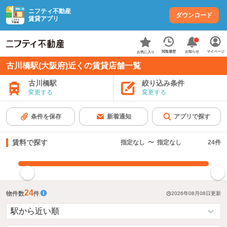
ニフティ不動産
ダウンロード
賃貸アプリ
お知らせ
閲覧履歴
マイページ
お気に入り
古川橋駅(大阪府)近くの賃貸店舗一覧
古川橋駅
絞り込み条件
変更する
変更する
条件を保存
新着通知
アプリで探す
賃料で探す
指定なし
〜
指定なし
24
件
指定した賃料で絞り込む
24
物件数
件
2026年08月08日
更新