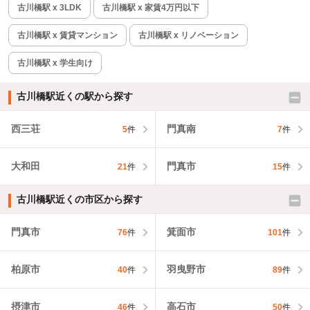
古川橋駅 x 3LDK
古川橋駅 x 家賃4万円以下
古川橋駅 x 賃貸マンション
古川橋駅 x リノベーション
古川橋駅 x 学生向け
古川橋駅近くの駅から探す
西三荘
門真南
5
件
7
件
大和田
門真市
21
件
15
件
古川橋駅近くの市区から探す
門真市
箕面市
76
件
101
件
柏原市
羽曳野市
40
件
89
件
摂津市
高石市
46
件
50
件