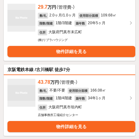
29.7
万円
（管理費-）
2.0ヶ月/1.0ヶ月
109.68㎡
敷/礼
使用部分面積
1階/3階建
20年5ヶ月
階数/階建
築年数
大阪府門真市末広町
住所
(株)リブラハウジング
物件詳細を見る
京阪電鉄本線 /古川橋駅 徒歩7分
43.78
万円
（管理費-）
不要/不要
166.08㎡
敷/礼
使用部分面積
1階/4階建
34年1ヶ月
階数/階建
築年数
大阪府門真市垣内町
住所
店舗事務所工場紹介センター
物件詳細を見る