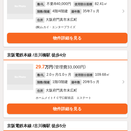
不要/840,000円
82.41㎡
敷/礼
使用部分面積
4階/4階建
35年7ヶ月
階数/階建
築年数
大阪府門真市末広町
住所
(株)ムカイ・エンタープライズ
物件詳細を見る
京阪電鉄本線 /古川橋駅 徒歩4分
29.7
万円
（管理費33,000円）
2.0ヶ月/1.0ヶ月
109.68㎡
敷/礼
使用部分面積
1階/3階建
20年5ヶ月
階数/階建
築年数
大阪府門真市末広町
住所
ホームメイトＦＣ守口駅前店 エステート
物件詳細を見る
京阪電鉄本線 /古川橋駅 徒歩5分