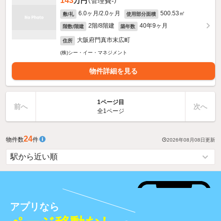
143
万円
（管理費-）
6.0ヶ月/2.0ヶ月
500.53㎡
敷/礼
使用部分面積
2階/8階建
40年9ヶ月
階数/階建
築年数
大阪府門真市末広町
住所
(株)シー・イー・マネジメント
物件詳細を見る
1ページ目
前へ
次へ
全1ページ
24
物件数
件
2026年08月08日
更新
アプリなら