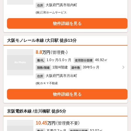
大阪府門真市垣内町
住所
(株)三和ホームサービス
物件詳細を見る
大阪モノレール本線 /大日駅 徒歩13分
8.8
万円
（管理費-）
1.0ヶ月/1.0ヶ月
46.92㎡
敷/礼
使用部分面積
1階/4階建
39年5ヶ月
階数/階建
築年数
大阪府門真市月出町
住所
(株)ＳＫＹ不動産
物件詳細を見る
京阪電鉄本線 /古川橋駅 徒歩5分
10.45
万円
（管理費不要）
不要/2.2ヶ月
52.07㎡