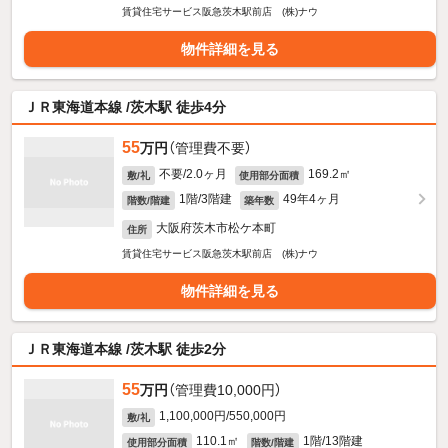
賃貸住宅サービス阪急茨木駅前店 (株)ナウ
物件詳細を見る
ＪＲ東海道本線 /茨木駅 徒歩4分
55
万円
（管理費不要）
不要/2.0ヶ月
169.2㎡
敷/礼
使用部分面積
1階/3階建
49年4ヶ月
階数/階建
築年数
大阪府茨木市松ケ本町
住所
賃貸住宅サービス阪急茨木駅前店 (株)ナウ
物件詳細を見る
ＪＲ東海道本線 /茨木駅 徒歩2分
55
万円
（管理費10,000円）
1,100,000円/550,000円
敷/礼
110.1㎡
1階/13階建
使用部分面積
階数/階建