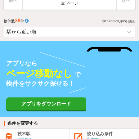
前へ
次へ
全1ページ
39
物件数
件
2026年08月05日
更新
アプリなら
ページ移動なし
で
物件をサクサク探せる！
アプリをダウンロード
条件を変更する
茨木駅
絞り込み条件