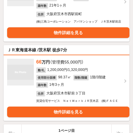
21年1ヶ月
築年数
大阪府茨木市西駅前町
住所
(株)三島コーポレーション アパマンショップ ＪＲ茨木駅前店
物件詳細を見る
ＪＲ東海道本線 /茨木駅 徒歩7分
66
万円
（管理費55,000円）
1,200,000円/1,320,000円
敷/礼
98.37㎡
1階/3階建
使用部分面積
階数/階建
1年3ヶ月
築年数
大阪府茨木市駅前３丁目
住所
賃貸住宅サービス ＮｅｔＷｏｒｋＪＲ茨木店 (株)ＦＡＣＥ
物件詳細を見る
1ページ目