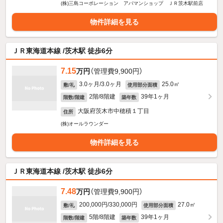
(株)三島コーポレーション アパマンショップ ＪＲ茨木駅前店
物件詳細を見る
ＪＲ東海道本線 /茨木駅 徒歩6分
7.15
万円
（管理費9,900円）
3.0ヶ月/3.0ヶ月
25.0㎡
敷/礼
使用部分面積
2階/8階建
39年1ヶ月
階数/階建
築年数
大阪府茨木市中穂積１丁目
住所
(株)オールラウンダー
物件詳細を見る
ＪＲ東海道本線 /茨木駅 徒歩6分
7.48
万円
（管理費9,900円）
200,000円/330,000円
27.0㎡
敷/礼
使用部分面積
5階/8階建
39年1ヶ月
階数/階建
築年数