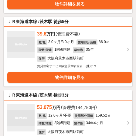
物件詳細を見る
ＪＲ東海道本線 /茨木駅 徒歩5分
39.6
万円
（管理費不要）
3.0ヶ月/3.0ヶ月
86.0㎡
敷/礼
使用部分面積
1階/6階建
35年
階数/階建
築年数
大阪府茨木市西駅前町
住所
賃貸住宅サービス阪急茨木駅前店 (株)ナウ
物件詳細を見る
ＪＲ東海道本線 /茨木駅 徒歩3分
53.075
万円
（管理費144,750円）
12.0ヶ月/不要
159.52㎡
敷/礼
使用部分面積
3階/5階建
34年4ヶ月
階数/階建
築年数
大阪府茨木市西駅前町
住所