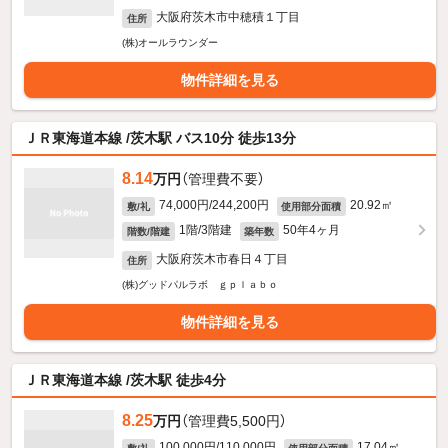
大阪府茨木市中穂積１丁目
住所
(株)オールラウンダー
物件詳細を見る
ＪＲ東海道本線 /茨木駅 バス10分 徒歩13分
8.14
万円
（管理費不要）
74,000円/244,200円
20.92㎡
敷/礼
使用部分面積
1階/3階建
50年4ヶ月
階数/階建
築年数
大阪府茨木市春日４丁目
住所
(株)グッドパルラボ ｇｐｌａｂｏ
物件詳細を見る
ＪＲ東海道本線 /茨木駅 徒歩4分
8.25
万円
（管理費5,500円）
100,000円/110,000円
17.04㎡