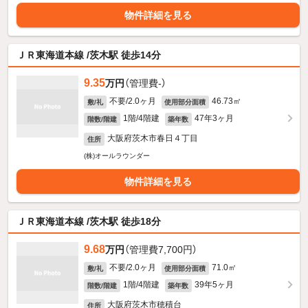
物件詳細を見る
ＪＲ東海道本線 /茨木駅 徒歩14分
9.35
万円
（管理費-）
不要/2.0ヶ月
46.73㎡
敷/礼
使用部分面積
1階/4階建
47年3ヶ月
階数/階建
築年数
大阪府茨木市春日４丁目
住所
(株)オールラウンダー
物件詳細を見る
ＪＲ東海道本線 /茨木駅 徒歩18分
9.68
万円
（管理費7,700円）
不要/2.0ヶ月
71.0㎡
敷/礼
使用部分面積
1階/4階建
39年5ヶ月
階数/階建
築年数
大阪府茨木市穂積台
住所