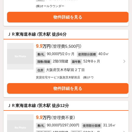
(株)オールラウンダー
物件詳細を見る
ＪＲ東海道本線 /茨木駅 徒歩6分
9.9
万円
（管理費5,500円）
90,000円/2.0ヶ月
40.0㎡
敷/礼
使用部分面積
2階/3階建
52年8ヶ月
階数/階建
築年数
大阪府茨木市駅前２丁目
住所
賃貸住宅サービス阪急茨木駅前店 (株)ナウ
物件詳細を見る
ＪＲ東海道本線 /茨木駅 徒歩12分
9.9
万円
（管理費不要）
90,000円/297,000円
31.16㎡
敷/礼
使用部分面積