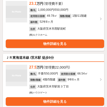
23.1
万円
（管理費不要）
1,000,000円/550,000円
敷/礼
49.78㎡
1階/11階建
使用部分面積
階数/階建
52年8ヶ月
築年数
大阪府茨木市西駅前町
住所
(株)ルクスホーム
物件詳細を見る
ＪＲ東海道本線 /茨木駅 徒歩9分
27.5
万円
（管理費22,000円）
不要/550,000円
66.54㎡
敷/礼
使用部分面積
4階/5階建
9年6ヶ月
階数/階建
築年数
大阪府茨木市駅前３丁目
住所
(株)ハウスゲート
物件詳細を見る