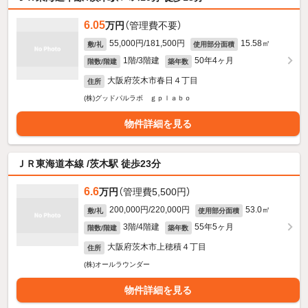
6.05
万円
（管理費不要）
55,000円/181,500円
15.58㎡
敷/礼
使用部分面積
1階/3階建
50年4ヶ月
階数/階建
築年数
大阪府茨木市春日４丁目
住所
(株)グッドパルラボ ｇｐｌａｂｏ
物件詳細を見る
ＪＲ東海道本線 /茨木駅 徒歩23分
6.6
万円
（管理費5,500円）
200,000円/220,000円
53.0㎡
敷/礼
使用部分面積
3階/4階建
55年5ヶ月
階数/階建
築年数
大阪府茨木市上穂積４丁目
住所
(株)オールラウンダー
物件詳細を見る