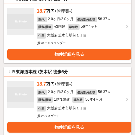
18.7
万円
（管理費-）
2.0ヶ月/3.0ヶ月
58.37㎡
敷/礼
使用部分面積
-/3階建
56年4ヶ月
階数/階建
築年数
大阪府茨木市駅前１丁目
住所
(株)オールラウンダー
物件詳細を見る
ＪＲ東海道本線 /茨木駅 徒歩5分
18.7
万円
（管理費-）
2.0ヶ月/3.0ヶ月
58.37㎡
敷/礼
使用部分面積
1階/1階建
56年4ヶ月
階数/階建
築年数
大阪府茨木市駅前１丁目
住所
(株)ハウスゲート
物件詳細を見る