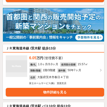
ＪＲ東海道本線 /茨木駅 徒歩13分
6.05
万円
（管理費不要）
1.0ヶ月/3.0ヶ月
15.57㎡
敷/礼
使用部分面積
1階/3階建
50年7ヶ月
階数/階建
築年数
大阪府茨木市春日４丁目
住所
富士ホームサービス(株) 箕面支店
物件詳細を見る
ＪＲ東海道本線 /茨木駅 バス10分 徒歩13分