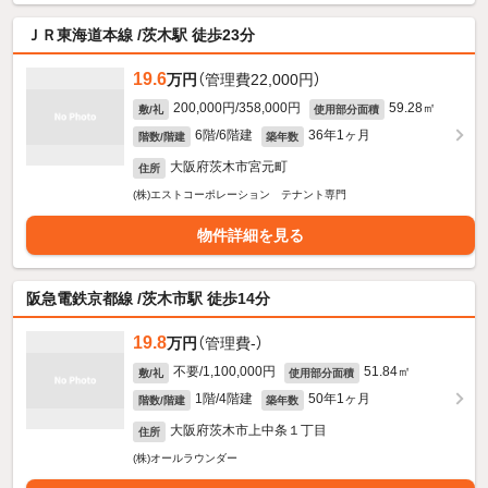
ＪＲ東海道本線 /茨木駅 徒歩23分
19.6
万円
（管理費22,000円）
200,000円/358,000円
59.28㎡
敷/礼
使用部分面積
6階/6階建
36年1ヶ月
階数/階建
築年数
大阪府茨木市宮元町
住所
(株)エストコーポレーション テナント専門
物件詳細を見る
阪急電鉄京都線 /茨木市駅 徒歩14分
19.8
万円
（管理費-）
不要/1,100,000円
51.84㎡
敷/礼
使用部分面積
1階/4階建
50年1ヶ月
階数/階建
築年数
大阪府茨木市上中条１丁目
住所
(株)オールラウンダー