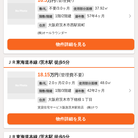
16.5
万円
（管理費-）
不要/3.0ヶ月
37.92㎡
敷/礼
使用部分面積
1階/2階建
57年4ヶ月
階数/階建
築年数
大阪府茨木市西駅前町
住所
(株)オールラウンダー
物件詳細を見る
ＪＲ東海道本線 /茨木駅 徒歩5分
18.15
万円
（管理費不要）
2.0ヶ月/2.0ヶ月
48.0㎡
敷/礼
使用部分面積
1階/3階建
42年2ヶ月
階数/階建
築年数
大阪府茨木市下穂積１丁目
住所
賃貸住宅サービス阪急茨木駅前店 (株)ナウ
物件詳細を見る
ＪＲ東海道本線 /茨木駅 徒歩5分