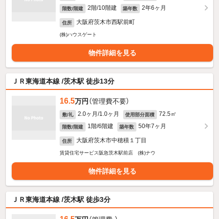
2階/10階建
2年6ヶ月
階数/階建
築年数
大阪府茨木市西駅前町
住所
(株)ハウスゲート
物件詳細を見る
ＪＲ東海道本線 /茨木駅 徒歩13分
16.5
万円
（管理費不要）
2.0ヶ月/1.0ヶ月
72.5㎡
敷/礼
使用部分面積
1階/6階建
50年7ヶ月
階数/階建
築年数
大阪府茨木市中穂積１丁目
住所
賃貸住宅サービス阪急茨木駅前店 (株)ナウ
物件詳細を見る
ＪＲ東海道本線 /茨木駅 徒歩3分