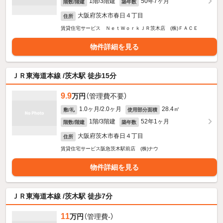
1階/3階建
50年7ヶ月
階数/階建
築年数
大阪府茨木市春日４丁目
住所
賃貸住宅サービス ＮｅｔＷｏｒｋＪＲ茨木店 (株)ＦＡＣＥ
物件詳細を見る
ＪＲ東海道本線 /茨木駅 徒歩15分
9.9
万円
（管理費不要）
1.0ヶ月/2.0ヶ月
28.4㎡
敷/礼
使用部分面積
1階/3階建
52年1ヶ月
階数/階建
築年数
大阪府茨木市春日４丁目
住所
賃貸住宅サービス阪急茨木駅前店 (株)ナウ
物件詳細を見る
ＪＲ東海道本線 /茨木駅 徒歩7分
11
万円
（管理費-）