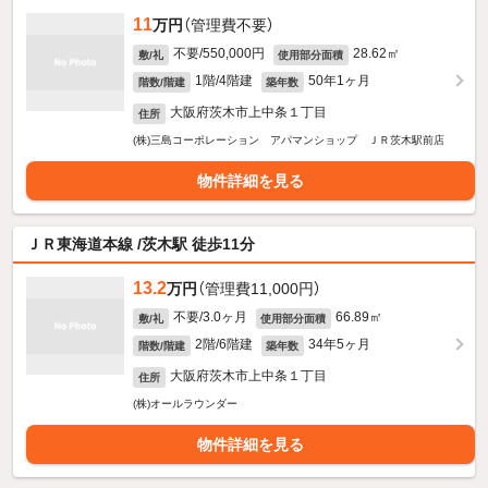
11
万円
（管理費不要）
不要/550,000円
28.62㎡
敷/礼
使用部分面積
1階/4階建
50年1ヶ月
階数/階建
築年数
大阪府茨木市上中条１丁目
住所
(株)三島コーポレーション アパマンショップ ＪＲ茨木駅前店
物件詳細を見る
ＪＲ東海道本線 /茨木駅 徒歩11分
13.2
万円
（管理費11,000円）
不要/3.0ヶ月
66.89㎡
敷/礼
使用部分面積
2階/6階建
34年5ヶ月
階数/階建
築年数
大阪府茨木市上中条１丁目
住所
(株)オールラウンダー
物件詳細を見る