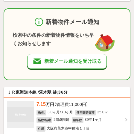
新着物件メール通知
検索中の条件の新着物件情報をいち早
くお知らせします
新着メール通知を受け取る
ＪＲ東海道本線 /茨木駅 徒歩6分
7.15
万円
（管理費11,000円）
3.0ヶ月/3.0ヶ月
25.0㎡
敷/礼
使用部分面積
2階/8階建
39年1ヶ月
階数/階建
築年数
大阪府茨木市中穂積１丁目
住所