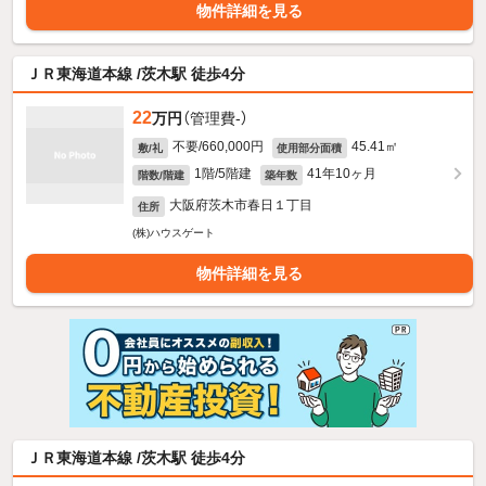
物件詳細を見る
ＪＲ東海道本線 /茨木駅 徒歩4分
22
万円
（管理費-）
不要/660,000円
45.41㎡
敷/礼
使用部分面積
1階/5階建
41年10ヶ月
階数/階建
築年数
大阪府茨木市春日１丁目
住所
(株)ハウスゲート
物件詳細を見る
ＪＲ東海道本線 /茨木駅 徒歩4分