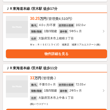
ＪＲ東海道本線 /茨木駅 徒歩17分
30.25
万円
（管理費4,510円）
4.0ヶ月/不要
102.0㎡
敷/礼
使用部分面積
1階/3階建
5年5ヶ月
階数/階建
築年数
大阪府茨木市上穂積２丁目
住所
Ｍｅ：ＲＩＳＥ（ミライズ） 城東店 城東リアルエステート(株)
物件詳細を見る
ＪＲ東海道本線 /茨木駅 徒歩11分
33
万円
（管理費-）
不要/3.0ヶ月
72.03㎡
敷/礼
使用部分面積
1階/5階建
2年5ヶ月
階数/階建
築年数
大阪府茨木市上中条１丁目
住所
(株)ハウスゲート