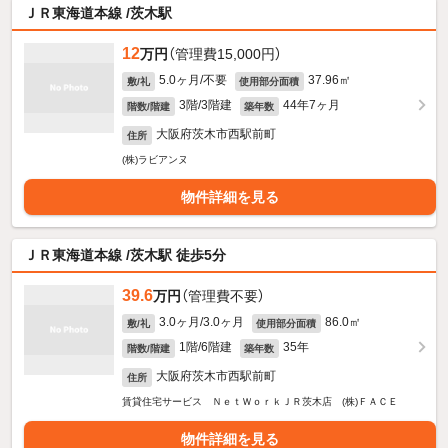
ＪＲ東海道本線 /茨木駅
12
万円
（管理費15,000円）
5.0ヶ月/不要
37.96㎡
敷/礼
使用部分面積
3階/3階建
44年7ヶ月
階数/階建
築年数
大阪府茨木市西駅前町
住所
(株)ラビアンヌ
物件詳細を見る
ＪＲ東海道本線 /茨木駅 徒歩5分
39.6
万円
（管理費不要）
3.0ヶ月/3.0ヶ月
86.0㎡
敷/礼
使用部分面積
1階/6階建
35年
階数/階建
築年数
大阪府茨木市西駅前町
住所
賃貸住宅サービス ＮｅｔＷｏｒｋＪＲ茨木店 (株)ＦＡＣＥ
物件詳細を見る