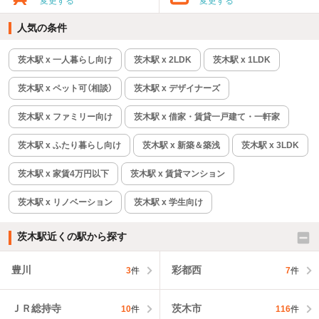
変更する
変更する
人気の条件
茨木駅 x 一人暮らし向け
茨木駅 x 2LDK
茨木駅 x 1LDK
茨木駅 x ペット可（相談）
茨木駅 x デザイナーズ
茨木駅 x ファミリー向け
茨木駅 x 借家・賃貸一戸建て・一軒家
茨木駅 x ふたり暮らし向け
茨木駅 x 新築＆築浅
茨木駅 x 3LDK
茨木駅 x 家賃4万円以下
茨木駅 x 賃貸マンション
茨木駅 x リノベーション
茨木駅 x 学生向け
茨木駅近くの駅から探す
豊川
彩都西
3
件
7
件
ＪＲ総持寺
茨木市
10
件
116
件