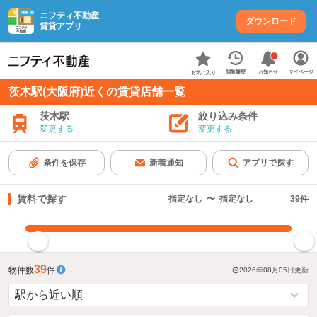
ニフティ不動産
ダウンロード
賃貸アプリ
お知らせ
閲覧履歴
マイページ
お気に入り
茨木駅(大阪府)近くの賃貸店舗一覧
茨木駅
絞り込み条件
変更する
変更する
条件を保存
新着通知
アプリで探す
賃料で探す
指定なし
〜
指定なし
39
件
指定した賃料で絞り込む
39
物件数
件
2026年08月05日
更新