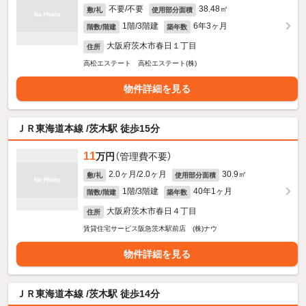
不要/不要
38.48㎡
敷/礼
使用部分面積
1階/3階建
6年3ヶ月
階数/階建
築年数
大阪府茨木市春日１丁目
住所
高松エステート 高松エステート(株)
物件詳細を見る
ＪＲ東海道本線 /茨木駅 徒歩15分
11
万円
（管理費不要）
2.0ヶ月/2.0ヶ月
30.9㎡
敷/礼
使用部分面積
1階/3階建
40年1ヶ月
階数/階建
築年数
大阪府茨木市春日４丁目
住所
賃貸住宅サービス阪急茨木駅前店 (株)ナウ
物件詳細を見る
ＪＲ東海道本線 /茨木駅 徒歩14分