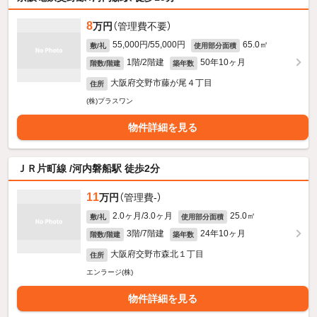
8
万円
（管理費不要）
55,000円/55,000円
65.0㎡
敷/礼
使用部分面積
1階/2階建
50年10ヶ月
階数/階建
築年数
大阪府交野市藤が尾４丁目
住所
(株)プラスワン
物件詳細を見る
ＪＲ片町線 /河内磐船駅 徒歩2分
11
万円
（管理費-）
2.0ヶ月/3.0ヶ月
25.0㎡
敷/礼
使用部分面積
3階/7階建
24年10ヶ月
階数/階建
築年数
大阪府交野市森北１丁目
住所
エンラージ(株)
物件詳細を見る