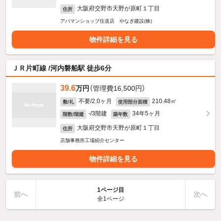
大阪府交野市天野が原町１丁目
住所
アパマンショップ住道店 やなぎ建設(株)
物件詳細を見る
ＪＲ片町線 /河内磐船駅 徒歩6分
39.6
万円
（管理費16,500円）
不要/2.0ヶ月
210.48㎡
敷/礼
使用部分面積
-/3階建
34年5ヶ月
階数/階建
築年数
大阪府交野市天野が原町１丁目
住所
店舗事務所工場紹介センター
物件詳細を見る
1ページ目
前へ
次へ
全1ページ