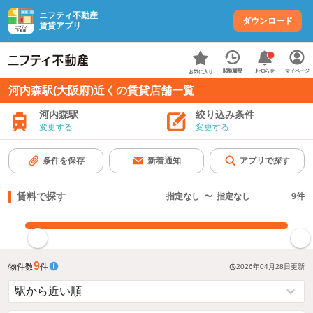
ニフティ不動産
ダウンロード
賃貸アプリ
お知らせ
閲覧履歴
マイページ
お気に入り
河内森駅(大阪府)近くの賃貸店舗一覧
河内森駅
絞り込み条件
変更する
変更する
条件を保存
新着通知
アプリで探す
賃料で探す
指定なし
〜
指定なし
9
件
指定した賃料で絞り込む
9
物件数
件
2026年04月28日
更新