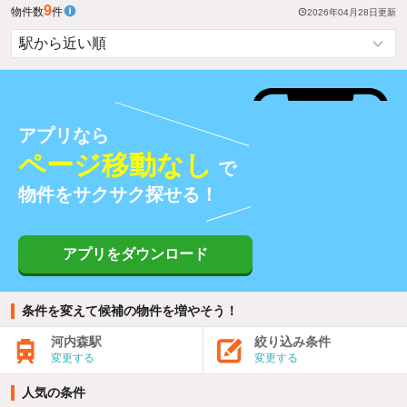
9
物件数
件
2026年04月28日
更新
アプリなら
ページ移動なし
で
物件をサクサク探せる！
アプリをダウンロード
条件を変えて候補の物件を増やそう！
河内森駅
絞り込み条件
変更する
変更する
人気の条件