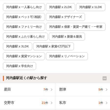
河内森駅 x 一人暮らし向け
河内森駅 x 2LDK
河内森駅 x 1LDK
河内森駅 x ペット可（相談）
河内森駅 x デザイナーズ
河内森駅 x ファミリー向け
河内森駅 x 借家・賃貸一戸建て・一軒家
河内森駅 x ふたり暮らし向け
河内森駅 x 新築＆築浅
河内森駅 x 3LDK
河内森駅 x 家賃4万円以下
河内森駅 x 賃貸マンション
河内森駅 x リノベーション
河内森駅 x 学生向け
河内森駅近くの駅から探す
星田
郡津
7
件
5
件
交野市
私市
21
件
1
件