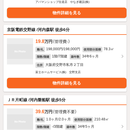
アパマンショップ住道店 やなぎ建設(株)
物件詳細を見る
京阪電鉄交野線 /河内森駅 徒歩6分
19.8
万円
（管理費-）
198,000円/198,000円
78.3㎡
敷/礼
使用部分面積
1階/7階建
34年6ヶ月
階数/階建
築年数
大阪府交野市私市２丁目
住所
富士ホームサービス(株) 交野支店
物件詳細を見る
ＪＲ片町線 /河内磐船駅 徒歩5分
39.6
万円
（管理費不要）
1.0ヶ月/2.0ヶ月
210.48㎡
敷/礼
使用部分面積
-/3階建
34年5ヶ月
階数/階建
築年数