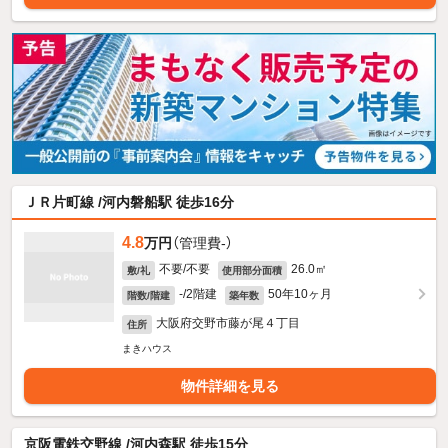
ＪＲ片町線 /河内磐船駅 徒歩16分
4.8
万円
（管理費-）
不要/不要
26.0㎡
敷/礼
使用部分面積
-/2階建
50年10ヶ月
階数/階建
築年数
大阪府交野市藤が尾４丁目
住所
まきハウス
物件詳細を見る
京阪電鉄交野線 /河内森駅 徒歩15分