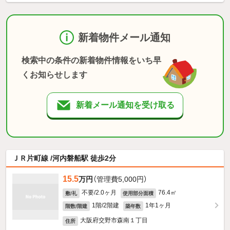
新着物件メール通知
検索中の条件の新着物件情報をいち早
くお知らせします
新着メール通知を受け取る
ＪＲ片町線 /河内磐船駅 徒歩2分
15.5
万円
（管理費5,000円）
不要/2.0ヶ月
76.4㎡
敷/礼
使用部分面積
1階/2階建
1年1ヶ月
階数/階建
築年数
大阪府交野市森南１丁目
住所