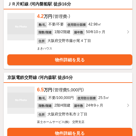
ＪＲ片町線 /河内磐船駅 徒歩16分
4.2
万円
（管理費-）
不要/不要
42.98㎡
敷/礼
使用部分面積
1階/2階建
50年10ヶ月
階数/階建
築年数
大阪府交野市藤が尾４丁目
住所
まきハウス
物件詳細を見る
京阪電鉄交野線 /河内森駅 徒歩5分
6.5
万円
（管理費5,000円）
不要/100,000円
25.5㎡
敷/礼
使用部分面積
2階/4階建
24年9ヶ月
階数/階建
築年数
大阪府交野市私市２丁目
住所
富士ホームサービス(株) 交野支店
物件詳細を見る