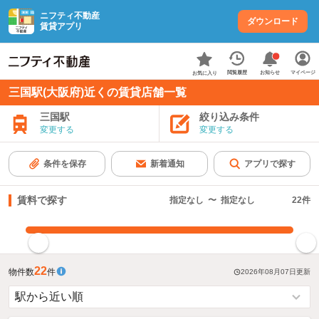
ニフティ不動産
ダウンロード
賃貸アプリ
お知らせ
閲覧履歴
マイページ
お気に入り
三国駅(大阪府)近くの賃貸店舗一覧
三国駅
絞り込み条件
変更する
変更する
条件を保存
新着通知
アプリで探す
賃料で探す
指定なし
〜
指定なし
22
件
指定した賃料で絞り込む
22
物件数
件
2026年08月07日
更新