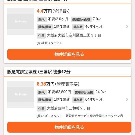
4.4
万円
（管理費-）
不要/2.0ヶ月
7.0㎡
敷/礼
使用部分面積
1階/1階建
46年4ヶ月
階数/階建
築年数
大阪府大阪市淀川区西三国３丁目
住所
(有)建實＜タテミ＞
物件詳細を見る
阪急電鉄宝塚線 /三国駅 徒歩12分
6.38
万円
（管理費不要）
不要/63,800円
24.0㎡
敷/礼
使用部分面積
1階/1階建
64年6ヶ月
階数/階建
築年数
大阪府豊中市三和町２丁目
住所
(株)アズ・スタット 賃貸住宅サービス緑地千里ニュータウン店
物件詳細を見る