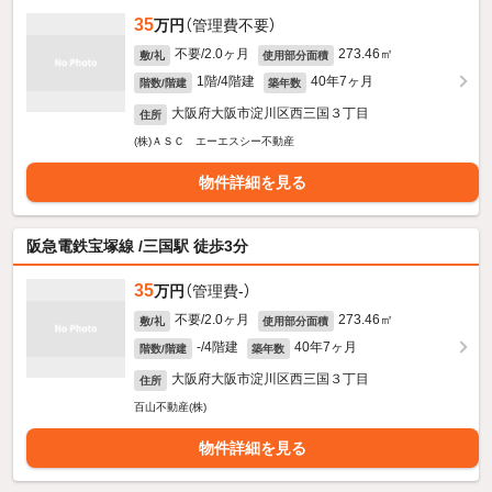
35
万円
（管理費不要）
不要/2.0ヶ月
273.46㎡
敷/礼
使用部分面積
1階/4階建
40年7ヶ月
階数/階建
築年数
大阪府大阪市淀川区西三国３丁目
住所
(株)ＡＳＣ エーエスシー不動産
物件詳細を見る
阪急電鉄宝塚線 /三国駅 徒歩3分
35
万円
（管理費-）
不要/2.0ヶ月
273.46㎡
敷/礼
使用部分面積
-/4階建
40年7ヶ月
階数/階建
築年数
大阪府大阪市淀川区西三国３丁目
住所
百山不動産(株)
物件詳細を見る