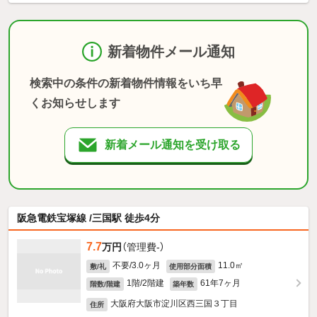
新着物件メール通知
検索中の条件の新着物件情報をいち早
くお知らせします
新着メール通知を受け取る
阪急電鉄宝塚線 /三国駅 徒歩4分
7.7
万円
（管理費-）
不要/3.0ヶ月
11.0㎡
敷/礼
使用部分面積
1階/2階建
61年7ヶ月
階数/階建
築年数
大阪府大阪市淀川区西三国３丁目
住所