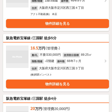
1階/3階建
46年9ヶ月
階数/階建
築年数
大阪府大阪市淀川区西三国４丁目
住所
アクト不動産(株) 本店
物件詳細を見る
阪急電鉄宝塚線 /三国駅 徒歩5分
16.5
万円
（管理費-）
不要/330,000円
89.25㎡
敷/礼
使用部分面積
-/2階建
66年7ヶ月
階数/階建
築年数
大阪府大阪市淀川区西三国３丁目
住所
(株)関西インベスト
物件詳細を見る
阪急電鉄宝塚線 /三国駅 徒歩4分
20
万円
（管理費20,000円）