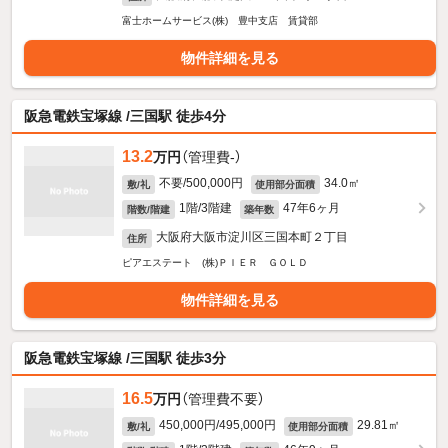
富士ホームサービス(株) 豊中支店 賃貸部
物件詳細を見る
阪急電鉄宝塚線 /三国駅 徒歩4分
13.2
万円
（管理費-）
不要/500,000円
34.0㎡
敷/礼
使用部分面積
1階/3階建
47年6ヶ月
階数/階建
築年数
大阪府大阪市淀川区三国本町２丁目
住所
ピアエステート (株)ＰＩＥＲ ＧＯＬＤ
物件詳細を見る
阪急電鉄宝塚線 /三国駅 徒歩3分
16.5
万円
（管理費不要）
450,000円/495,000円
29.81㎡
敷/礼
使用部分面積