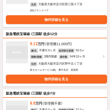
大阪府大阪市淀川区西三国４丁目
住所
(同)グランドベア
物件詳細を見る
阪急電鉄宝塚線 /三国駅 徒歩12分
9.13
万円
（管理費11,000円）
不要/2.0ヶ月
50.0㎡
敷/礼
使用部分面積
3階/5階建
34年10ヶ月
階数/階建
築年数
大阪府大阪市淀川区野中北１丁目
住所
富士ホームサービス(株) 豊中支店 賃貸部
物件詳細を見る
阪急電鉄宝塚線 /三国駅 徒歩7分
9.9
万円
（管理費不要）
不要/3.0ヶ月
37.0㎡