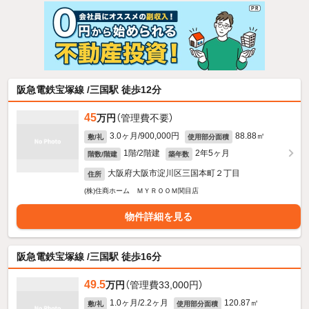
阪急電鉄宝塚線 /三国駅 徒歩12分
45
万円
（管理費不要）
3.0ヶ月/900,000円
88.88㎡
敷/礼
使用部分面積
1階/2階建
2年5ヶ月
階数/階建
築年数
大阪府大阪市淀川区三国本町２丁目
住所
(株)住商ホーム ＭＹＲＯＯＭ関目店
物件詳細を見る
阪急電鉄宝塚線 /三国駅 徒歩16分
49.5
万円
（管理費33,000円）
1.0ヶ月/2.2ヶ月
120.87㎡
敷/礼
使用部分面積