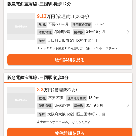
阪急電鉄宝塚線 /三国駅 徒歩12分
9.13
万円
（管理費11,000円）
不要/2.0ヶ月
50.0㎡
敷/礼
使用部分面積
3階/5階建
34年10ヶ月
階数/階建
築年数
大阪府大阪市淀川区野中北１丁目
住所
ＢｒａＴＴｏ不動産ＦＣ松屋町店 (株)コバルトエステート
物件詳細を見る
阪急電鉄宝塚線 /三国駅 徒歩9分
3.3
万円
（管理費不要）
不要/不要
13.0㎡
敷/礼
使用部分面積
3階/3階建
35年9ヶ月
階数/階建
築年数
大阪府大阪市淀川区三国本町２丁目
住所
富士ホームサービス(株) なんさん支店
物件詳細を見る