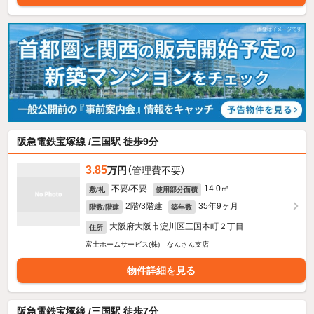
阪急電鉄宝塚線 /三国駅 徒歩9分
3.85
万円
（管理費不要）
不要/不要
14.0㎡
敷/礼
使用部分面積
2階/3階建
35年9ヶ月
階数/階建
築年数
大阪府大阪市淀川区三国本町２丁目
住所
富士ホームサービス(株) なんさん支店
物件詳細を見る
阪急電鉄宝塚線 /三国駅 徒歩7分