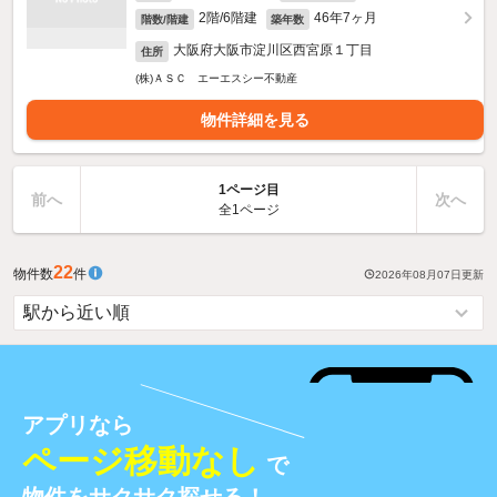
2階/6階建
46年7ヶ月
階数/階建
築年数
大阪府大阪市淀川区西宮原１丁目
住所
(株)ＡＳＣ エーエスシー不動産
物件詳細を見る
1ページ目
前へ
次へ
全1ページ
22
物件数
件
2026年08月07日
更新
アプリなら
ページ移動なし
で