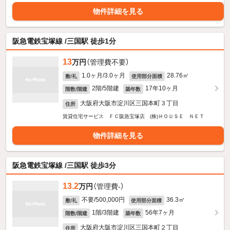
物件詳細を見る
阪急電鉄宝塚線 /三国駅 徒歩1分
13
万円
（管理費不要）
1.0ヶ月/3.0ヶ月
28.76㎡
敷/礼
使用部分面積
2階/5階建
17年10ヶ月
階数/階建
築年数
大阪府大阪市淀川区三国本町３丁目
住所
賃貸住宅サービス ＦＣ阪急宝塚店 (株)ＨＯＵＳＥ ＮＥＴ
物件詳細を見る
阪急電鉄宝塚線 /三国駅 徒歩3分
13.2
万円
（管理費-）
不要/500,000円
36.3㎡
敷/礼
使用部分面積
1階/3階建
56年7ヶ月
階数/階建
築年数
大阪府大阪市淀川区三国本町２丁目
住所