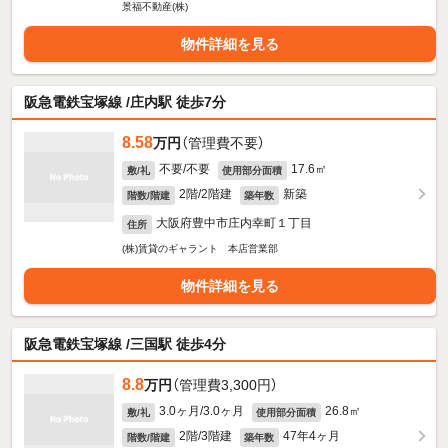
景福不動産(株)
物件詳細を見る
阪急電鉄宝塚線 /庄内駅 徒歩7分
8.58
万円
（管理費不要）
不要/不要
17.6㎡
敷/礼
使用部分面積
2階/2階建
新築
階数/階建
築年数
大阪府豊中市庄内幸町１丁目
住所
(株)賃貸のギャラント 本店営業部
物件詳細を見る
阪急電鉄宝塚線 /三国駅 徒歩4分
8.8
万円
（管理費3,300円）
3.0ヶ月/3.0ヶ月
26.8㎡
敷/礼
使用部分面積
2階/3階建
47年4ヶ月
階数/階建
築年数