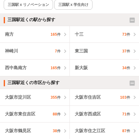
三国駅 x リノベーション
三国駅 x 学生向け
三国駅近くの駅から探す
南方
十三
165
件
73
件
神崎川
東三国
7
件
37
件
西中島南方
新大阪
165
件
34
件
三国駅近くの市区から探す
大阪市淀川区
大阪市住吉区
355
件
103
件
大阪市東住吉区
大阪市西成区
88
件
71
件
大阪市鶴見区
大阪市住之江区
38
件
87
件