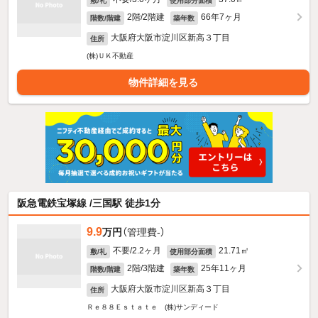
敷/礼
使用部分面積
2階/2階建
66年7ヶ月
階数/階建
築年数
大阪府大阪市淀川区新高３丁目
住所
(株)ＵＫ不動産
物件詳細を見る
阪急電鉄宝塚線 /三国駅 徒歩1分
9.9
万円
（管理費-）
不要/2.2ヶ月
21.71㎡
敷/礼
使用部分面積
2階/3階建
25年11ヶ月
階数/階建
築年数
大阪府大阪市淀川区新高３丁目
住所
Ｒｅ８８Ｅｓｔａｔｅ (株)サンディード