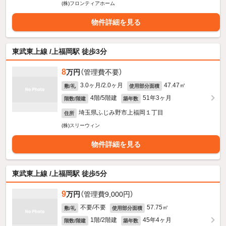
(株)フロンティアホーム
物件詳細を見る
東武東上線 /上福岡駅 徒歩3分
8
万円
（管理費不要）
3.0ヶ月/2.0ヶ月
47.47㎡
敷/礼
使用部分面積
4階/5階建
51年3ヶ月
階数/階建
築年数
埼玉県ふじみ野市上福岡１丁目
住所
(株)スリーウィン
物件詳細を見る
東武東上線 /上福岡駅 徒歩5分
9
万円
（管理費9,000円）
不要/不要
57.75㎡
敷/礼
使用部分面積
1階/2階建
45年4ヶ月
階数/階建
築年数