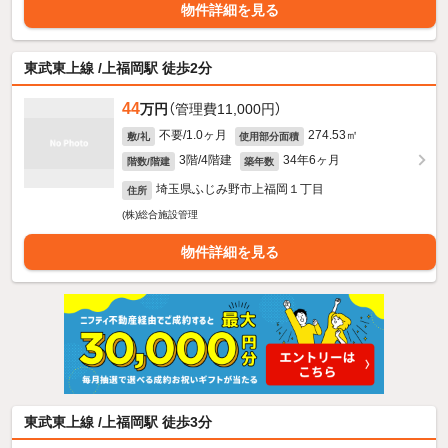
物件詳細を見る
東武東上線 /上福岡駅 徒歩2分
44
万円
（管理費11,000円）
不要/1.0ヶ月
274.53㎡
敷/礼
使用部分面積
3階/4階建
34年6ヶ月
階数/階建
築年数
埼玉県ふじみ野市上福岡１丁目
住所
(株)総合施設管理
物件詳細を見る
東武東上線 /上福岡駅 徒歩3分