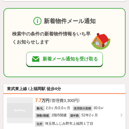
新着物件メール通知
検索中の条件の新着物件情報をいち早
くお知らせします
新着メール通知を受け取る
東武東上線 /上福岡駅 徒歩4分
7.7
万円
（管理費3,300円）
2.0ヶ月/2.0ヶ月
30.0㎡
敷/礼
使用部分面積
2階/5階建
52年2ヶ月
階数/階建
築年数
埼玉県ふじみ野市上福岡１丁目
住所