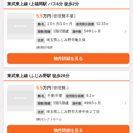
東武東上線 /上福岡駅 バス6分 徒歩2分
5.5
万円
（管理費不要）
1.0ヶ月/1.0ヶ月
52.15㎡
敷/礼
使用部分面積
1階/2階建
54年1ヶ月
階数/階建
築年数
埼玉県ふじみ野市亀久保
住所
(株)朝日地所
物件詳細を見る
東武東上線 /ふじみ野駅 徒歩28分
5.5
万円
（管理費-）
不要/不要
6.2㎡
敷/礼
使用部分面積
1階/1階建
49年5ヶ月
階数/階建
築年数
埼玉県ふじみ野市大井中央２丁目
住所
(株)セレクトホーム
物件詳細を見る