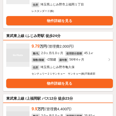
埼玉県ふじみ野市上福岡１丁目
住所
レスタンダード(株)
物件詳細を見る
東武東上線 /ふじみ野駅 徒歩24分
9.79
万円
（管理費2,000円）
2.0ヶ月/1.0ヶ月
45.1㎡
敷/礼
使用部分面積
-/2階建
56年4ヶ月
階数/階建
築年数
埼玉県ふじみ野市亀久保
住所
センチュリー２１サンキョー サンキョー(株)不動産部
物件詳細を見る
東武東上線 /上福岡駅 バス12分 徒歩23分
9.9
万円
（管理費4,400円）
2.0ヶ月/1.0ヶ月
25.92㎡