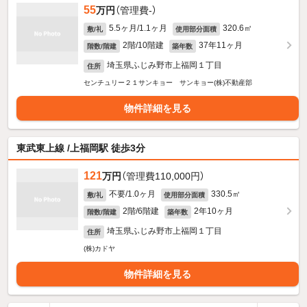
55
万円
（管理費-）
5.5ヶ月/1.1ヶ月
320.6㎡
敷/礼
使用部分面積
2階/10階建
37年11ヶ月
階数/階建
築年数
埼玉県ふじみ野市上福岡１丁目
住所
センチュリー２１サンキョー サンキョー(株)不動産部
物件詳細を見る
東武東上線 /上福岡駅 徒歩3分
121
万円
（管理費110,000円）
不要/1.0ヶ月
330.5㎡
敷/礼
使用部分面積
2階/6階建
2年10ヶ月
階数/階建
築年数
埼玉県ふじみ野市上福岡１丁目
住所
(株)カドヤ
物件詳細を見る