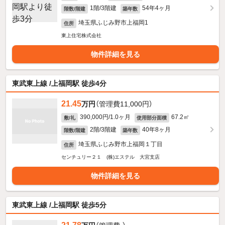
1階/3階建
54年4ヶ月
階数/階建
築年数
埼玉県ふじみ野市上福岡1
住所
東上住宅株式会社
物件詳細を見る
東武東上線 /上福岡駅 徒歩4分
21.45
万円
（管理費11,000円）
390,000円/1.0ヶ月
67.2㎡
敷/礼
使用部分面積
2階/3階建
40年8ヶ月
階数/階建
築年数
埼玉県ふじみ野市上福岡１丁目
住所
センチュリー２１ (株)エステル 大宮支店
物件詳細を見る
東武東上線 /上福岡駅 徒歩5分