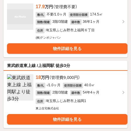
17.9
万円
（管理費不要）
不要/1.0ヶ月
174.5㎡
敷/礼
使用部分面積
3階/3階建
36年1ヶ月
階数/階建
築年数
埼玉県ふじみ野市上福岡６丁目
住所
(株)テンポジャパン
物件詳細を見る
東武鉄道東上線 /上福岡駅 徒歩3分
18
万円
（管理費9,000円）
-/1.0ヶ月
40.0㎡
敷/礼
使用部分面積
2階/3階建
54年4ヶ月
階数/階建
築年数
埼玉県ふじみ野市上福岡1
住所
東上住宅株式会社
物件詳細を見る