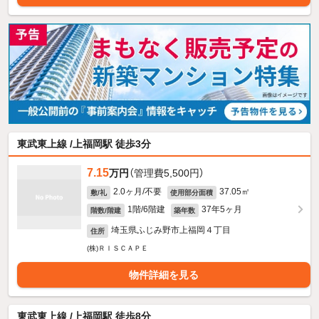
東武東上線 /上福岡駅 徒歩3分
7.15
万円
（管理費5,500円）
2.0ヶ月/不要
37.05㎡
敷/礼
使用部分面積
1階/6階建
37年5ヶ月
階数/階建
築年数
埼玉県ふじみ野市上福岡４丁目
住所
(株)ＲＩＳＣＡＰＥ
物件詳細を見る
東武東上線 /上福岡駅 徒歩8分