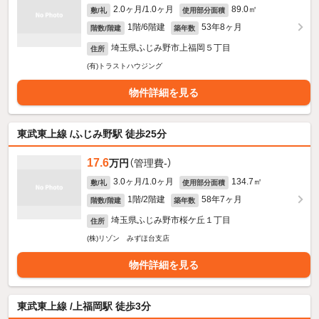
2.0ヶ月/1.0ヶ月
89.0㎡
敷/礼
使用部分面積
1階/6階建
53年8ヶ月
階数/階建
築年数
埼玉県ふじみ野市上福岡５丁目
住所
(有)トラストハウジング
物件詳細を見る
東武東上線 /ふじみ野駅 徒歩25分
17.6
万円
（管理費-）
3.0ヶ月/1.0ヶ月
134.7㎡
敷/礼
使用部分面積
1階/2階建
58年7ヶ月
階数/階建
築年数
埼玉県ふじみ野市桜ケ丘１丁目
住所
(株)リゾン みずほ台支店
物件詳細を見る
東武東上線 /上福岡駅 徒歩3分