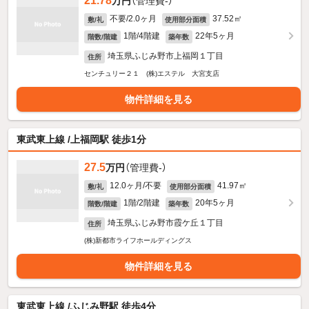
21.78
万円
（管理費-）
不要/2.0ヶ月
37.52㎡
敷/礼
使用部分面積
1階/4階建
22年5ヶ月
階数/階建
築年数
埼玉県ふじみ野市上福岡１丁目
住所
センチュリー２１ (株)エステル 大宮支店
物件詳細を見る
東武東上線 /上福岡駅 徒歩1分
27.5
万円
（管理費-）
12.0ヶ月/不要
41.97㎡
敷/礼
使用部分面積
1階/2階建
20年5ヶ月
階数/階建
築年数
埼玉県ふじみ野市霞ケ丘１丁目
住所
(株)新都市ライフホールディングス
物件詳細を見る
東武東上線 /ふじみ野駅 徒歩4分