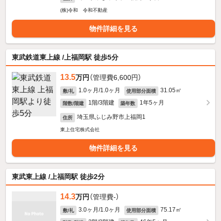
(株)令和 令和不動産
物件詳細を見る
東武鉄道東上線 /上福岡駅 徒歩5分
13.5
万円
（管理費6,600円）
1.0ヶ月/1.0ヶ月
31.05㎡
敷/礼
使用部分面積
1階/3階建
1年5ヶ月
階数/階建
築年数
埼玉県ふじみ野市上福岡1
住所
東上住宅株式会社
物件詳細を見る
東武東上線 /上福岡駅 徒歩2分
14.3
万円
（管理費-）
3.0ヶ月/1.0ヶ月
75.17㎡
敷/礼
使用部分面積