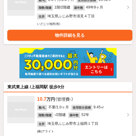
敷/礼
使用部分面積
1階/2階建
49年9ヶ月
階数/階建
築年数
埼玉県ふじみ野市清見４丁目
住所
いどじり地所(有)
物件詳細を見る
東武東上線 /上福岡駅 徒歩9分
10.7
万円
（管理費-）
不要/1.0ヶ月
9.45㎡
敷/礼
使用部分面積
-/2階建
52年
階数/階建
築年数
埼玉県ふじみ野市上福岡１丁目
住所
(株)アライト