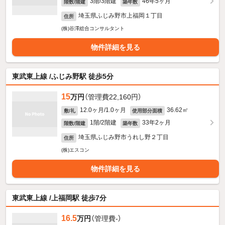
3階/3階建
46年5ヶ月
階数/階建
築年数
埼玉県ふじみ野市上福岡１丁目
住所
(株)谷澤総合コンサルタント
物件詳細を見る
東武東上線 /ふじみ野駅 徒歩5分
15
万円
（管理費22,160円）
12.0ヶ月/1.0ヶ月
36.62㎡
敷/礼
使用部分面積
1階/2階建
33年2ヶ月
階数/階建
築年数
埼玉県ふじみ野市うれし野２丁目
住所
(株)エスコン
物件詳細を見る
東武東上線 /上福岡駅 徒歩7分
16.5
万円
（管理費-）