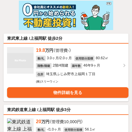
東武東上線 /上福岡駅 徒歩2分
19.8
万円
（管理費-）
3.0ヶ月/2.0ヶ月
80.62㎡
敷/礼
使用部分面積
2階/4階建
46年9ヶ月
階数/階建
築年数
埼玉県ふじみ野市上福岡１丁目
住所
(株)スリーウィン
物件詳細を見る
東武鉄道東上線 /上福岡駅 徒歩3分
20
万円
（管理費10,000円）
-/1.0ヶ月
56.1㎡
敷/礼
使用部分面積