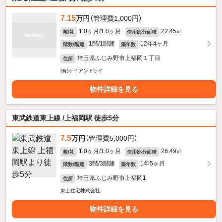
7.15
万円
（管理費1,000円）
1.0ヶ月/1.0ヶ月
22.45㎡
敷/礼
使用部分面積
1階/1階建
12年4ヶ月
階数/階建
築年数
埼玉県ふじみ野市上福岡１丁目
住所
(有)ケイアンドケイ
物件詳細を見る
東武鉄道東上線 /上福岡駅 徒歩5分
7.5
万円
（管理費5,000円）
1.0ヶ月/1.0ヶ月
26.49㎡
敷/礼
使用部分面積
3階/3階建
1年5ヶ月
階数/階建
築年数
埼玉県ふじみ野市上福岡1
住所
東上住宅株式会社
物件詳細を見る