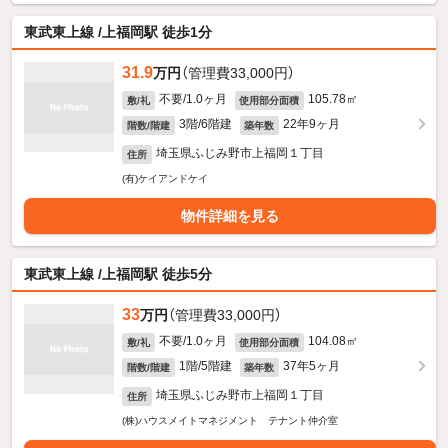
東武東上線 /上福岡駅 徒歩1分
31.9
万円
（管理費33,000円）
不要/1.0ヶ月
105.78㎡
敷/礼
使用部分面積
3階/6階建
22年9ヶ月
階数/階建
築年数
埼玉県ふじみ野市上福岡１丁目
住所
(有)ケイアンドケイ
物件詳細を見る
東武東上線 /上福岡駅 徒歩5分
33
万円
（管理費33,000円）
不要/1.0ヶ月
104.08㎡
敷/礼
使用部分面積
1階/5階建
37年5ヶ月
階数/階建
築年数
埼玉県ふじみ野市上福岡１丁目
住所
(株)ハウスメイトマネジメント テナント仲介室