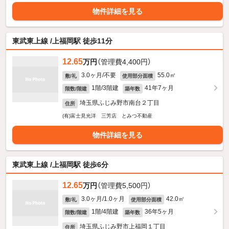
物件詳細を見る
東武東上線 /上福岡駅 徒歩11分
12.65
万円
（管理費4,400円）
3.0ヶ月/不要
55.0㎡
敷/礼
使用部分面積
1階/3階建
41年7ヶ月
階数/階建
築年数
埼玉県ふじみ野市南台２丁目
住所
(有)富士見光洋 三芳店 とみつ不動産
物件詳細を見る
東武東上線 /上福岡駅 徒歩6分
12.65
万円
（管理費5,500円）
3.0ヶ月/1.0ヶ月
42.0㎡
敷/礼
使用部分面積
1階/4階建
36年5ヶ月
階数/階建
築年数
埼玉県ふじみ野市上福岡１丁目
住所