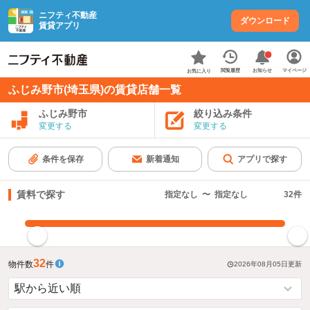
ニフティ不動産
ダウンロード
賃貸アプリ
お知らせ
閲覧履歴
マイページ
お気に入り
ふじみ野市(埼玉県)の賃貸店舗一覧
ふじみ野市
絞り込み条件
変更する
変更する
条件を保存
新着通知
アプリで探す
賃料で探す
指定なし
〜
指定なし
32
件
指定した賃料で絞り込む
32
物件数
件
2026年08月05日
更新