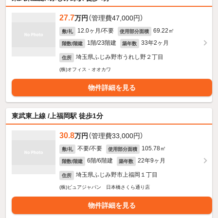
27.7
万円
（管理費47,000円）
12.0ヶ月/不要
69.22㎡
敷/礼
使用部分面積
1階/23階建
33年2ヶ月
階数/階建
築年数
埼玉県ふじみ野市うれし野２丁目
住所
(株)オフィス・オオカワ
物件詳細を見る
東武東上線 /上福岡駅 徒歩1分
30.8
万円
（管理費33,000円）
不要/不要
105.78㎡
敷/礼
使用部分面積
6階/6階建
22年9ヶ月
階数/階建
築年数
埼玉県ふじみ野市上福岡１丁目
住所
(株)ピュアジャパン 日本橋さくら通り店
物件詳細を見る