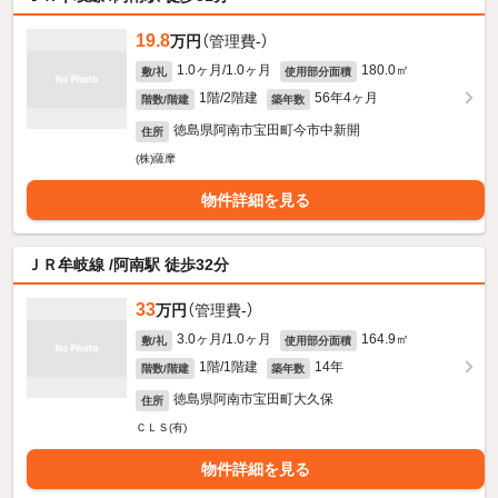
19.8
万円
（管理費-）
1.0ヶ月/1.0ヶ月
180.0㎡
敷/礼
使用部分面積
1階/2階建
56年4ヶ月
階数/階建
築年数
徳島県阿南市宝田町今市中新開
住所
(株)薩摩
物件詳細を見る
ＪＲ牟岐線 /阿南駅 徒歩32分
33
万円
（管理費-）
3.0ヶ月/1.0ヶ月
164.9㎡
敷/礼
使用部分面積
1階/1階建
14年
階数/階建
築年数
徳島県阿南市宝田町大久保
住所
ＣＬＳ(有)
物件詳細を見る