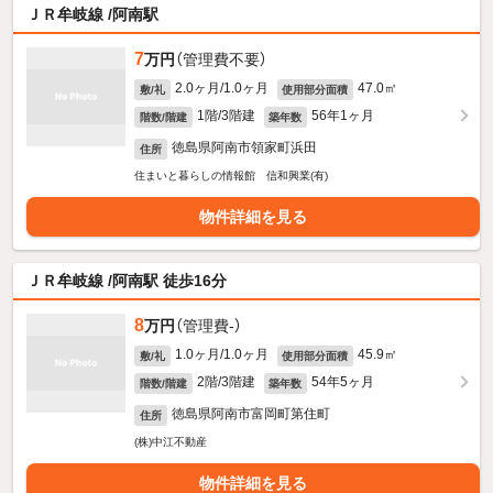
ＪＲ牟岐線 /阿南駅
7
万円
（管理費不要）
2.0ヶ月/1.0ヶ月
47.0㎡
敷/礼
使用部分面積
1階/3階建
56年1ヶ月
階数/階建
築年数
徳島県阿南市領家町浜田
住所
住まいと暮らしの情報館 信和興業(有)
物件詳細を見る
ＪＲ牟岐線 /阿南駅 徒歩16分
8
万円
（管理費-）
1.0ヶ月/1.0ヶ月
45.9㎡
敷/礼
使用部分面積
2階/3階建
54年5ヶ月
階数/階建
築年数
徳島県阿南市富岡町第住町
住所
(株)中江不動産
物件詳細を見る