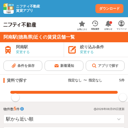
ニフティ不動産
ダウンロード
賃貸アプリ
お知らせ
閲覧履歴
マイページ
お気に入り
阿南駅(徳島県)近くの賃貸店舗一覧
阿南駅
絞り込み条件
変更する
変更する
条件を保存
新着通知
アプリで探す
賃料で探す
指定なし
〜
指定なし
5
件
指定した賃料で絞り込む
5
物件数
件
2026年08月05日
更新