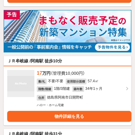
ＪＲ牟岐線 /阿南駅 徒歩10分
17
万円
（管理費10,000円）
不要/不要
57.4㎡
敷/礼
使用部分面積
1階/3階建
34年1ヶ月
階数/階建
築年数
徳島県阿南市日開野町
住所
ハロー・ホーム宅建
物件詳細を見る
ＪＲ牟岐線 /阿南駅 徒歩31分