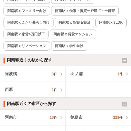
阿南駅 x ファミリー向け
阿南駅 x 借家・賃貸一戸建て・一軒家
阿南駅 x ふたり暮らし向け
阿南駅 x 新築＆築浅
阿南駅 x 3LDK
阿南駅 x 家賃4万円以下
阿南駅 x 賃貸マンション
阿南駅 x リノベーション
阿南駅 x 学生向け
阿南駅近くの駅から探す
阿波橘
羽ノ浦
3
件
1
件
西原
1
件
阿南駅近くの市区から探す
阿南市
徳島市
10
件
228
件