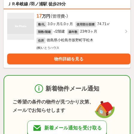
ＪＲ牟岐線 /羽ノ浦駅 徒歩29分
17
万円
（管理費-）
3.0ヶ月/1.0ヶ月
74.71㎡
敷/礼
使用部分面積
-/2階建
23年3ヶ月
階数/階建
築年数
徳島県小松島市坂野町字松木
住所
(株)いとうハウス
物件詳細を見る
新着物件メール通知
ご希望の条件の物件が見つかり次第、
メールでお知らせします
新着メール通知を受け取る