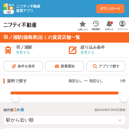
ニフティ不動産
ダウンロード
賃貸アプリ
お知らせ
閲覧履歴
マイページ
お気に入り
羽ノ浦駅(徳島県)近くの賃貸店舗一覧
羽ノ浦駅
絞り込み条件
変更する
変更する
条件を保存
新着通知
アプリで探す
賃料で探す
指定なし
〜
指定なし
1
件
指定した賃料で絞り込む
1
物件数
件
2026年07月05日
更新