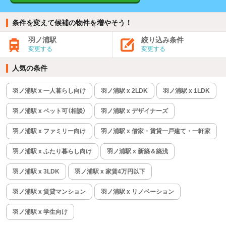
条件を変えて候補の物件を増やそう！
羽ノ浦駅
絞り込み条件
変更する
変更する
人気の条件
羽ノ浦駅 x 一人暮らし向け
羽ノ浦駅 x 2LDK
羽ノ浦駅 x 1LDK
羽ノ浦駅 x ペット可（相談）
羽ノ浦駅 x デザイナーズ
羽ノ浦駅 x ファミリー向け
羽ノ浦駅 x 借家・賃貸一戸建て・一軒家
羽ノ浦駅 x ふたり暮らし向け
羽ノ浦駅 x 新築＆築浅
羽ノ浦駅 x 3LDK
羽ノ浦駅 x 家賃4万円以下
羽ノ浦駅 x 賃貸マンション
羽ノ浦駅 x リノベーション
羽ノ浦駅 x 学生向け