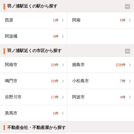
羽ノ浦駅近くの駅から探す
西原
阿南
1
件
5
件
阿波橘
3
件
羽ノ浦駅近くの市区から探す
阿南市
徳島市
10
件
228
件
鳴門市
小松島市
10
件
7
件
吉野川市
阿波市
17
件
4
件
美馬市
2
件
不動産会社・不動産屋から探す