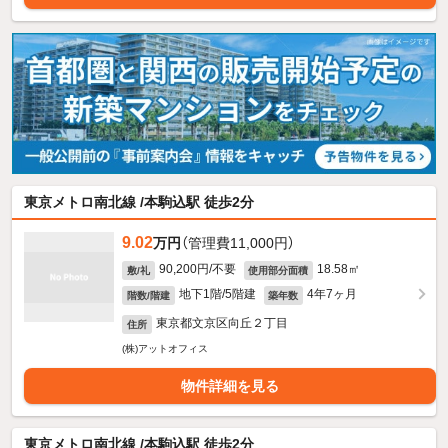
東京メトロ南北線 /本駒込駅 徒歩2分
9.02
万円
（管理費11,000円）
90,200円/不要
18.58㎡
敷/礼
使用部分面積
地下1階/5階建
4年7ヶ月
階数/階建
築年数
東京都文京区向丘２丁目
住所
(株)アットオフィス
物件詳細を見る
東京メトロ南北線 /本駒込駅 徒歩2分