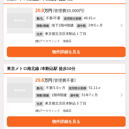
20.9
万円
（管理費33,000円）
不要/不要
46.61㎡
敷/礼
使用部分面積
地下1階/4階建
2年5ヶ月
階数/階建
築年数
東京都文京区本駒込１丁目
住所
(株)アースウィンド 池袋店
物件詳細を見る
東京メトロ南北線 /本駒込駅 徒歩10分
29.8
万円
（管理費不要）
不要/1.0ヶ月
51.11㎡
敷/礼
使用部分面積
1階/8階建
51年7ヶ月
階数/階建
築年数
東京都文京区本駒込５丁目
住所
(株)アースウィンド 池袋店
物件詳細を見る