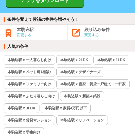
アプリをダウンロード
条件を変えて候補の物件を増やそう！
本駒込駅
絞り込み条件
変更する
変更する
人気の条件
本駒込駅 x 一人暮らし向け
本駒込駅 x 2LDK
本駒込駅 x 1LDK
本駒込駅 x ペット可（相談）
本駒込駅 x デザイナーズ
本駒込駅 x ファミリー向け
本駒込駅 x 借家・賃貸一戸建て・一軒家
本駒込駅 x ふたり暮らし向け
本駒込駅 x 新築＆築浅
本駒込駅 x 3LDK
本駒込駅 x 家賃4万円以下
本駒込駅 x 賃貸マンション
本駒込駅 x リノベーション
本駒込駅 x 学生向け