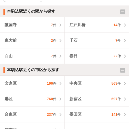
本駒込駅近くの駅から探す
護国寺
江戸川橋
7
件
14
件
東大前
千石
2
件
7
件
白山
春日
7
件
22
件
本駒込駅近くの市区から探す
文京区
中央区
196
件
563
件
港区
新宿区
760
件
697
件
台東区
墨田区
237
件
141
件