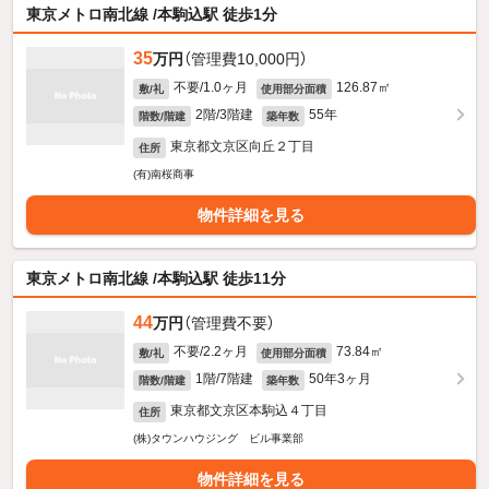
東京メトロ南北線 /本駒込駅 徒歩1分
35
万円
（管理費10,000円）
不要/1.0ヶ月
126.87㎡
敷/礼
使用部分面積
2階/3階建
55年
階数/階建
築年数
東京都文京区向丘２丁目
住所
(有)南桜商事
物件詳細を見る
東京メトロ南北線 /本駒込駅 徒歩11分
44
万円
（管理費不要）
不要/2.2ヶ月
73.84㎡
敷/礼
使用部分面積
1階/7階建
50年3ヶ月
階数/階建
築年数
東京都文京区本駒込４丁目
住所
(株)タウンハウジング ビル事業部
物件詳細を見る