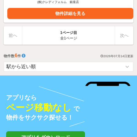
(株)クレディフォルム 銀座店
物件詳細を見る
1ページ目
前へ
次へ
全1ページ
6
物件数
件
2026年07月14日
更新
アプリなら
ページ移動なし
で
物件をサクサク探せる！