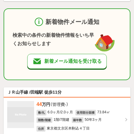
新着物件メール通知
検索中の条件の新着物件情報をいち早
くお知らせします
新着メール通知を受け取る
ＪＲ山手線 /田端駅 徒歩11分
44
万円
（管理費-）
6.0ヶ月/2.0ヶ月
73.84㎡
敷/礼
使用部分面積
1階/7階建
50年3ヶ月
階数/階建
築年数
東京都文京区本駒込４丁目
住所