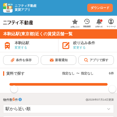
ニフティ不動産
ダウンロード
賃貸アプリ
お知らせ
閲覧履歴
マイページ
お気に入り
本駒込駅(東京都)近くの賃貸店舗一覧
本駒込駅
絞り込み条件
変更する
変更する
条件を保存
新着通知
アプリで探す
賃料で探す
指定なし
〜
指定なし
6
件
指定した賃料で絞り込む
6
物件数
件
2026年07月14日
更新