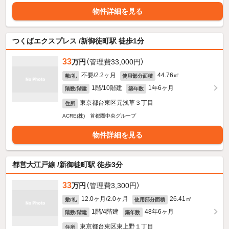
物件詳細を見る
つくばエクスプレス /新御徒町駅 徒歩1分
33
万円
（管理費33,000円）
不要/2.2ヶ月
44.76㎡
敷/礼
使用部分面積
1階/10階建
1年6ヶ月
階数/階建
築年数
東京都台東区元浅草３丁目
住所
ACRE(株) 首都圏中央グループ
物件詳細を見る
都営大江戸線 /新御徒町駅 徒歩3分
33
万円
（管理費3,300円）
12.0ヶ月/2.0ヶ月
26.41㎡
敷/礼
使用部分面積
1階/4階建
48年6ヶ月
階数/階建
築年数
東京都台東区東上野１丁目
住所