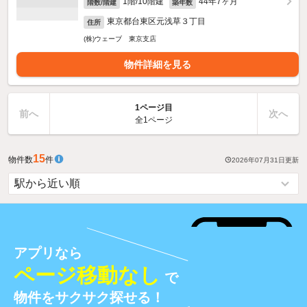
1階/10階建
44年7ヶ月
階数/階建
築年数
東京都台東区元浅草３丁目
住所
(株)ウェーブ 東京支店
物件詳細を見る
1ページ目
前へ
次へ
全1ページ
15
物件数
件
2026年07月31日
更新
アプリなら
ページ移動なし
で
物件をサクサク探せる！