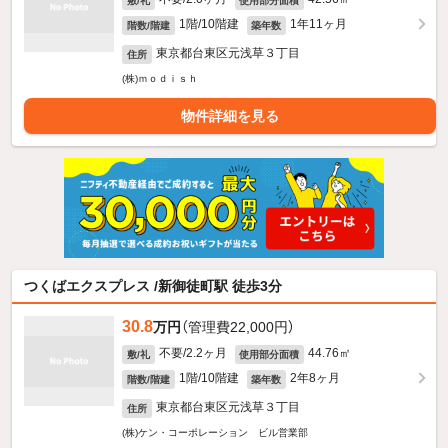
敷/礼
使用部分面積
1階/10階建
1年11ヶ月
階数/階建
築年数
東京都台東区元浅草３丁目
住所
(株)ｍｏｄｉｓｈ
物件詳細を見る
つくばエクスプレス /新御徒町駅 徒歩3分
30.8
万円
（管理費22,000円）
不要/2.2ヶ月
44.76㎡
敷/礼
使用部分面積
1階/10階建
2年8ヶ月
階数/階建
築年数
東京都台東区元浅草３丁目
住所
(株)ケン・コーポレーション ビル営業部