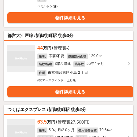
ハミルトン(株)
物件詳細を見る
都営大江戸線 /新御徒町駅 徒歩3分
44
万円
（管理費-）
不要/不要
129.0㎡
敷/礼
使用部分面積
3階/6階建
55年4ヶ月
階数/階建
築年数
東京都台東区小島２丁目
住所
(株)アースウィンド 上野店
物件詳細を見る
つくばエクスプレス /新御徒町駅 徒歩2分
63.5
万円
（管理費27,500円）
5.0ヶ月/2.0ヶ月
79.64㎡
敷/礼
使用部分面積