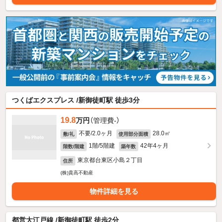
つくばエクスプレス /新御徒町駅 徒歩3分
19.8
万円
（管理費-）
不要/2.0ヶ月
28.0㎡
敷/礼
使用部分面積
1階/5階建
42年4ヶ月
階数/階建
築年数
東京都台東区小島２丁目
住所
(株)貴高不動産
物件詳細を見る
都営大江戸線 /新御徒町駅 徒歩2分