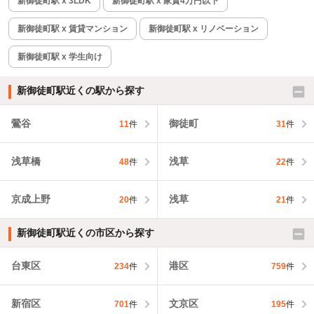
新御徒町駅 x 3LDK
新御徒町駅 x 家賃4万円以下
新御徒町駅 x 賃貸マンション
新御徒町駅 x リノベーション
新御徒町駅 x 学生向け
新御徒町駅近くの駅から探す
鶯谷
御徒町
11
件
31
件
浅草橋
浅草
48
件
22
件
京成上野
浅草
20
件
21
件
新御徒町駅近くの市区から探す
台東区
港区
234
件
759
件
新宿区
文京区
701
件
195
件