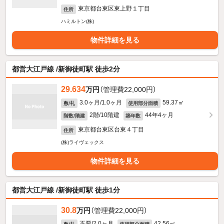
東京都台東区東上野１丁目
住所
ハミルトン(株)
物件詳細を見る
都営大江戸線 /新御徒町駅 徒歩2分
29.634
万円
（管理費22,000円）
3.0ヶ月/1.0ヶ月
59.37㎡
敷/礼
使用部分面積
2階/10階建
44年4ヶ月
階数/階建
築年数
東京都台東区台東４丁目
住所
(株)ライヴェックス
物件詳細を見る
都営大江戸線 /新御徒町駅 徒歩1分
30.8
万円
（管理費22,000円）
不要/2.0ヶ月
42.56㎡