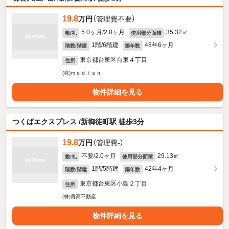
19.8
万円
（管理費不要）
5.0ヶ月/2.0ヶ月
35.32㎡
敷/礼
使用部分面積
1階/6階建
48年6ヶ月
階数/階建
築年数
東京都台東区台東４丁目
住所
(株)ｍｏｄｉｓｈ
物件詳細を見る
つくばエクスプレス /新御徒町駅 徒歩3分
19.8
万円
（管理費-）
不要/2.0ヶ月
29.13㎡
敷/礼
使用部分面積
1階/5階建
42年4ヶ月
階数/階建
築年数
東京都台東区小島２丁目
住所
(株)貴高不動産
物件詳細を見る