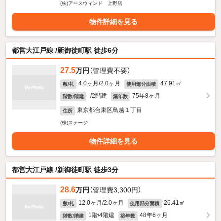
(株)アースウィンド 上野店
物件詳細を見る
都営大江戸線 /新御徒町駅 徒歩6分
27.5
万円
（管理費不要）
4.0ヶ月/2.0ヶ月
47.91㎡
敷/礼
使用部分面積
-/2階建
75年8ヶ月
階数/階建
築年数
東京都台東区鳥越１丁目
住所
(株)ステージ
物件詳細を見る
都営大江戸線 /新御徒町駅 徒歩3分
28.6
万円
（管理費3,300円）
12.0ヶ月/2.0ヶ月
26.41㎡
敷/礼
使用部分面積
1階/4階建
48年6ヶ月
階数/階建
築年数