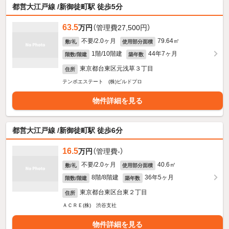
都営大江戸線 /新御徒町駅 徒歩5分
63.5
万円
（管理費27,500円）
不要/2.0ヶ月
79.64㎡
敷/礼
使用部分面積
1階/10階建
44年7ヶ月
階数/階建
築年数
東京都台東区元浅草３丁目
住所
テンポエステート (株)ビルドプロ
物件詳細を見る
都営大江戸線 /新御徒町駅 徒歩6分
16.5
万円
（管理費-）
不要/2.0ヶ月
40.6㎡
敷/礼
使用部分面積
8階/8階建
36年5ヶ月
階数/階建
築年数
東京都台東区台東２丁目
住所
ＡＣＲＥ(株) 渋谷支社
物件詳細を見る