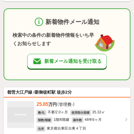
新着物件メール通知
検索中の条件の新着物件情報をいち早
くお知らせします
新着メール通知を受け取る
都営大江戸線 /新御徒町駅 徒歩2分
25.85
万円
（管理費-）
不要/2.0ヶ月
35.32㎡
敷/礼
使用部分面積
1階/6階建
48年6ヶ月
階数/階建
築年数
東京都台東区台東４丁目
住所