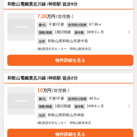
和歌山電鐵貴志川線 /神前駅 徒歩9分
7.26
万円
（管理費-）
不要/不要
67.96㎡
敷/礼
使用部分面積
1階/2階建
38年3ヶ月
階数/階建
築年数
和歌山県和歌山市新中島
住所
(株)賃貸住宅センター 和歌山駅前本店
物件詳細を見る
和歌山電鐵貴志川線 /神前駅 徒歩2分
10
万円
（管理費-）
不要/不要
48.0㎡
敷/礼
使用部分面積
1階/2階建
34年4ヶ月
階数/階建
築年数
和歌山県和歌山市神前
住所
(株)賃貸住宅センター 和歌山駅前本店
物件詳細を見る