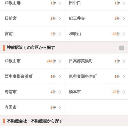
和歌山港
田中口
1
件
1
件
日前宮
紀三井寺
2
件
5
件
宮前
和歌山
9
件
80
件
神前駅近くの市区から探す
和歌山市
日高郡美浜町
246
件
1
件
西牟婁郡白浜町
東牟婁郡串本町
1
件
1
件
海南市
橋本市
4
件
20
件
有田市
2
件
不動産会社・不動産屋から探す