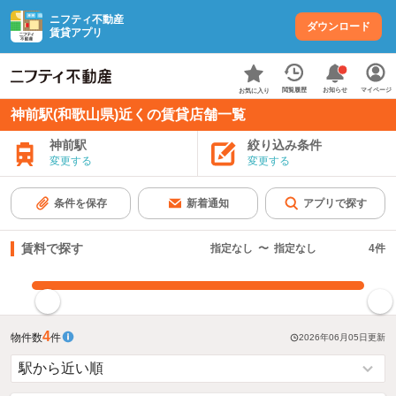
ニフティ不動産
ダウンロード
賃貸アプリ
お知らせ
閲覧履歴
マイページ
お気に入り
神前駅(和歌山県)近くの賃貸店舗一覧
神前駅
絞り込み条件
変更する
変更する
条件を保存
新着通知
アプリで探す
賃料で探す
指定なし
〜
指定なし
4
件
指定した賃料で絞り込む
4
物件数
件
2026年06月05日
更新