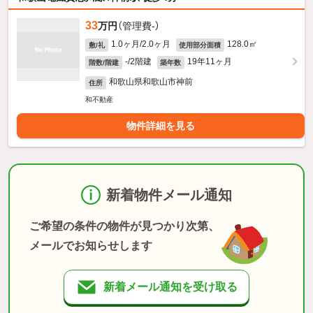
33
万円
（管理費-）
1.0ヶ月/2.0ヶ月
128.0㎡
敷/礼
使用部分面積
-/2階建
19年11ヶ月
階数/階建
築年数
和歌山県和歌山市神前
住所
和不動産
物件詳細を見る
新着物件メール通知
ご希望の条件の物件が見つかり次第、
メールでお知らせします
新着メール通知を受け取る