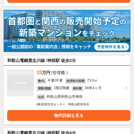
和歌山電鐵貴志川線 /神前駅 徒歩2分
15
万円
（管理費-）
不要/不要
73.0㎡
敷/礼
使用部分面積
1階/2階建
34年4ヶ月
階数/階建
築年数
和歌山県和歌山市神前
住所
(株)賃貸住宅センター 和歌山駅前本店
物件詳細を見る
和歌山電鐵貴志川線 /神前駅 徒歩4分