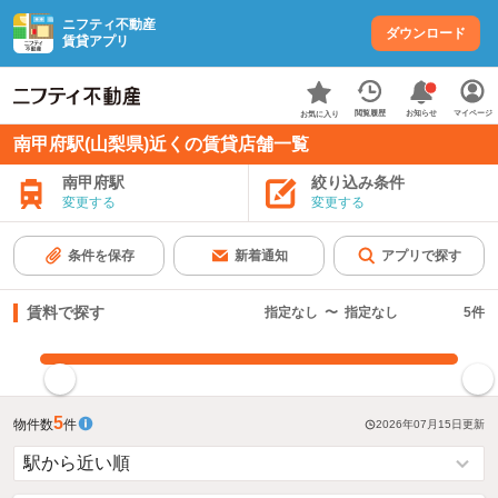
ニフティ不動産
ダウンロード
賃貸アプリ
お知らせ
閲覧履歴
マイページ
お気に入り
南甲府駅(山梨県)近くの賃貸店舗一覧
南甲府駅
絞り込み条件
変更する
変更する
条件を保存
新着通知
アプリで探す
賃料で探す
指定なし
〜
指定なし
5
件
指定した賃料で絞り込む
5
物件数
件
2026年07月15日
更新