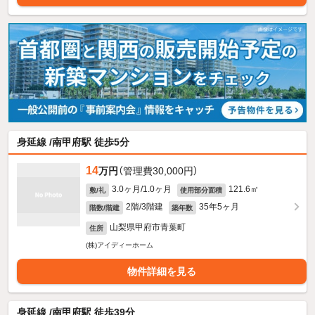
身延線 /南甲府駅 徒歩5分
14
万円
（管理費30,000円）
3.0ヶ月/1.0ヶ月
121.6㎡
敷/礼
使用部分面積
2階/3階建
35年5ヶ月
階数/階建
築年数
山梨県甲府市青葉町
住所
(株)アイディーホーム
物件詳細を見る
身延線 /南甲府駅 徒歩39分