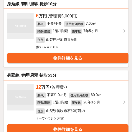
身延線 /南甲府駅 徒歩10分
6
万円
（管理費5,000円）
不要/不要
7.05㎡
敷/礼
使用部分面積
1階/1階建
7年5ヶ月
階数/階建
築年数
山梨県甲府市青葉町
住所
(株)ｉｗｏｒｋｓ
物件詳細を見る
身延線 /南甲府駅 徒歩53分
12
万円
（管理費-）
不要/1.0ヶ月
60.0㎡
敷/礼
使用部分面積
1階/1階建
20年3ヶ月
階数/階建
築年数
山梨県笛吹市石和町河内
住所
トーワハウジング(株)
物件詳細を見る