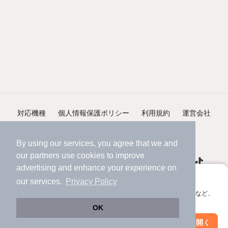
対応機種
個人情報保護ポリシー
利用規約
運営会社
ヘルプ・お問い合わせ
採用情報
By using our services, you agree that we and
our
partners
use cookies to improve
advertising and enhance your experience on
アプリに切り替えて、サクサクお部屋探し
our services.
Privacy Policy
会員登録なしですぐ使える。マップ検索やお気に入り保存など、
©NIFTY Lifestyle Co., Ltd.
アプリ限定の便利な機能が使えます！
OK
Web版で続行
アプリを開く
駅・沿線を変更
絞り込み条件を変更