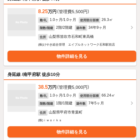
8.25
万円
（管理費5,500円）
1.0ヶ月/1.0ヶ月
26.3㎡
敷/礼
使用部分面積
2階/2階建
34年9ヶ月
階数/階建
築年数
山梨県笛吹市石和町東高橋
住所
(株)けやき総合管理 エイブルネットワーク石和駅前店
物件詳細を見る
身延線 /南甲府駅 徒歩10分
38.5
万円
（管理費5,000円）
1.0ヶ月/1.0ヶ月
66.24㎡
敷/礼
使用部分面積
1階/1階建
7年5ヶ月
階数/階建
築年数
山梨県甲府市青葉町
住所
(株)ｉｗｏｒｋｓ
物件詳細を見る