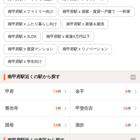
南甲府駅 x ファミリー向け
南甲府駅 x 借家・賃貸一戸建て・一軒家
南甲府駅 x ふたり暮らし向け
南甲府駅 x 新築＆築浅
南甲府駅 x 3LDK
南甲府駅 x 家賃4万円以下
南甲府駅 x 賃貸マンション
南甲府駅 x リノベーション
南甲府駅 x 学生向け
南甲府駅近くの駅から探す
甲府
金手
74
件
6
件
善光寺
甲斐住吉
3
件
16
件
国母
酒折
33
件
5
件