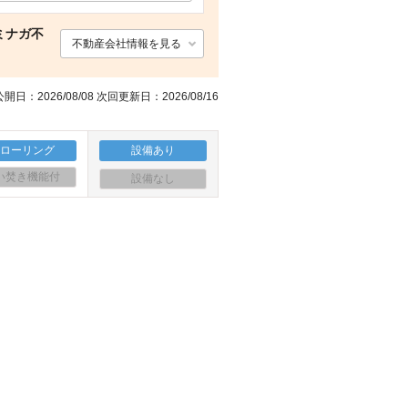
中学校 桜井中学校（中学校）まで1344m
玄関
エントランス エントランス
コンビニ ファミリーマート（コンビニ）まで966m
ミナガ不
不動産会社情報を見る
開日：2026/08/08 次回更新日：2026/08/16
フローリング
設備あり
い焚き機能付
設備なし