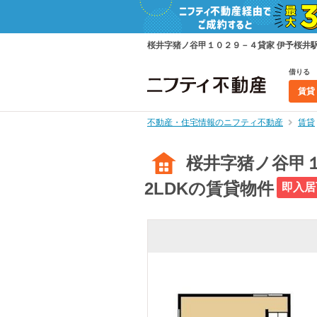
桜井字猪ノ谷甲１０２９－４貸家 伊予桜井駅よ
借りる
賃貸
不動産・住宅情報のニフティ不動産
賃貸
桜井字猪ノ谷甲１
2LDKの賃貸物件
即入居