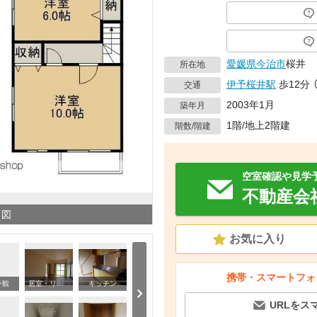
愛媛県
今治市
桜井
所在地
伊予桜井駅
歩12分
交通
2003年1月
築年月
1階/地上2階建
階数/階建
空室確認や見学
不動産会
り図
お気に入り
携帯・スマートフォ
外観
居室・リビング
キッチン
洗
URLをス