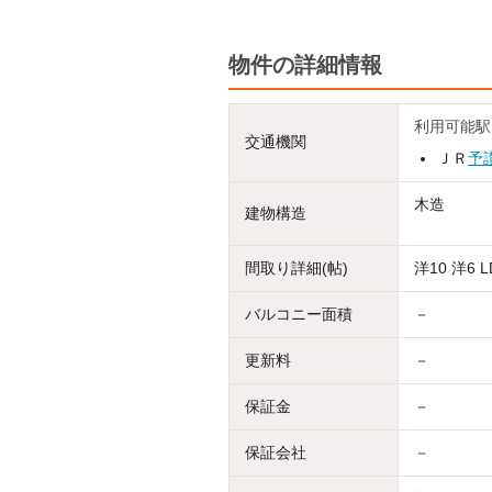
物件の詳細情報
利用可能駅
交通機関
ＪＲ
予
木造
建物構造
間取り詳細(帖)
洋10 洋6 L
バルコニー面積
－
更新料
－
保証金
－
保証会社
－