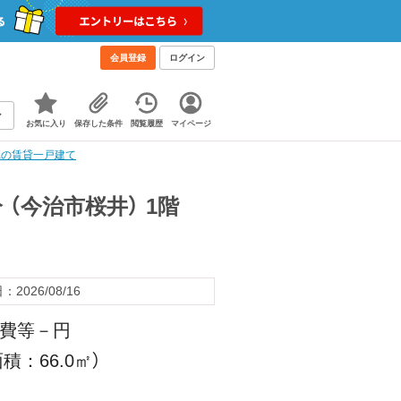
会員登録
ログイン
お気に入り
保存した条件
閲覧履歴
マイページ
Kの賃貸一戸建て
（今治市桜井） 1階
2026/08/16
理費等－円
積：66.0㎡）