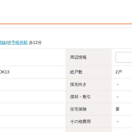
讃線
/
伊予桜井駅
歩12分
周辺情報
DK13
総戸数
2戸
採光向き
－
償却・敷引
－
住宅保険
要
その他費用
－