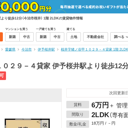
り徒歩12分（今治市桜井） 1階 2LDKの賃貸物件情報
マンションを買う
一戸建てを買う
建てる
新築
中古
新築
中古
土地
不動産会社
調べる
愛媛県
今治市
伊予桜井駅
桜井字猪ノ谷甲１０２９－４貸家 1階 2LD
０２９－４貸家 伊予桜井駅より徒歩12分 
可
次回更新日：
6万円
賃料
＋ 管
2LDK
間取り
（専有面
18万円 / －円
敷金/礼金