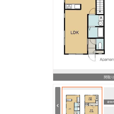
間取
郵便局 桜井郵便局（郵便局）まで631m
その他 伊予桜井駅（その他）まで982m
建物