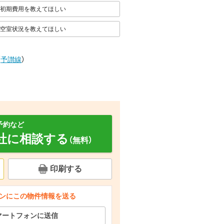
初期費用を教えてほしい
空室状況を教えてほしい
（
予讃線
）
予約など
社に相談する
（無料）
印刷する
ンにこの物件情報を送る
面設備
バルコニー
その他設備
マートフォンに送信