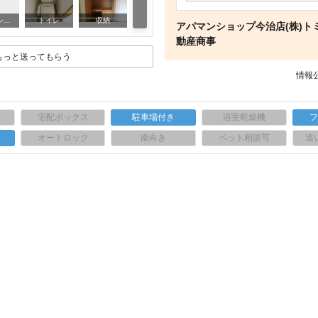
その他部屋・スペース
バス・シャワールーム
トイレ
収納
アパマンショップ今治店(株)ト
動産商事
もっと送ってもらう
情報公
宅配ボックス
駐車場付き
浴室乾燥機
上
オートロック
南向き
ペット相談可
追