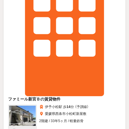
ファミール新宮Ｂの賃貸物件
伊予小松駅 歩
14
分 （予讃線）
愛媛県西条市小松町新屋敷
2階建 / 33年5ヶ月 / 軽量鉄骨