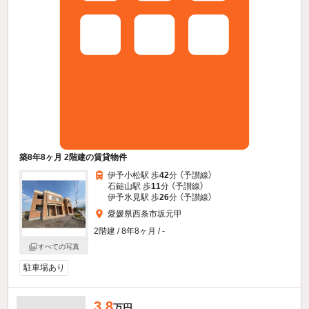
築8年8ヶ月 2階建の賃貸物件
伊予小松駅 歩
42
分 （予讃線）
石鎚山駅 歩
11
分 （予讃線）
伊予氷見駅 歩
26
分 （予讃線）
愛媛県西条市坂元甲
2階建 / 8年8ヶ月 / -
すべての写真
駐車場あり
3.8
万円