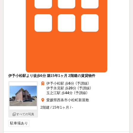
伊予小松駅より徒歩6分 築15年1ヶ月 2階建の賃貸物件
伊予小松駅 歩
6
分 （予讃線）
伊予氷見駅 歩
20
分 （予讃線）
玉之江駅 歩
44
分 （予讃線）
愛媛県西条市小松町新屋敷
2階建 / 15年1ヶ月 / -
すべての写真
駐車場あり