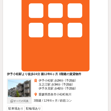
伊予小松駅より徒歩24分 築12年6ヶ月 3階建の賃貸物件
伊予小松駅 歩
24
分 （予讃線）
玉之江駅 歩
34
分 （予讃線）
伊予氷見駅 歩
42
分 （予讃線）
愛媛県西条市小松町南川
3階建 / 12年6ヶ月 / 鉄筋コン
すべての写真
駐車場あり
駐輪場あり