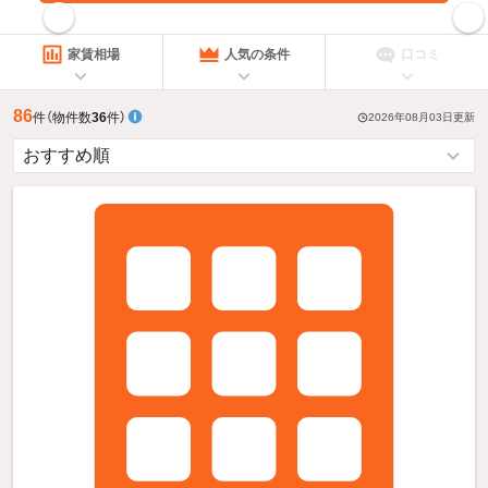
指定した賃料で絞り込む
家賃相場
人気の条件
口コミ
86
件
（物件数
36
件）
2026年08月03日
更新