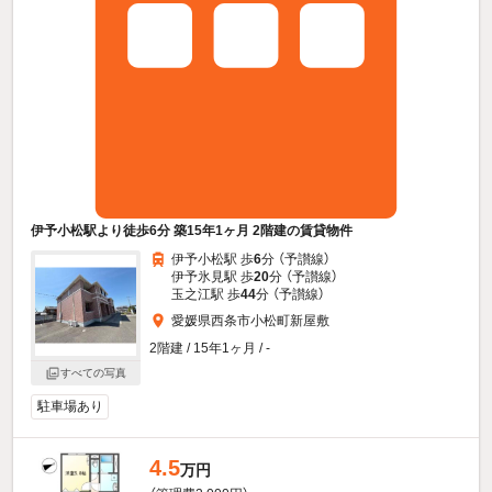
伊予小松駅より徒歩6分 築15年1ヶ月 2階建の賃貸物件
伊予小松駅 歩
6
分 （予讃線）
伊予氷見駅 歩
20
分 （予讃線）
玉之江駅 歩
44
分 （予讃線）
愛媛県西条市小松町新屋敷
2階建 / 15年1ヶ月 / -
すべての写真
駐車場あり
4.5
万円