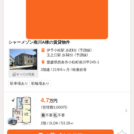
シャーメゾン南川A棟の賃貸物件
伊予小松駅 歩
23
分 （予讃線）
玉之江駅 歩
32
分 （予讃線）
愛媛県西条市小松町南川甲245-1
2階建 / 21年6ヶ月 / 軽量鉄骨
すべての写真
駐車場あり
駐輪場あり
4.7
万円
（管理費3,000円）
不要
不要
敷
礼
2階 / 2LDK / 53.28㎡