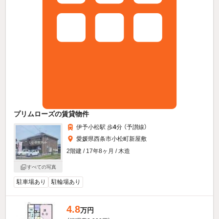
プリムローズの賃貸物件
伊予小松駅 歩
4
分 （予讃線）
愛媛県西条市小松町新屋敷
2階建 / 17年8ヶ月 / 木造
すべての写真
駐車場あり
駐輪場あり
4.8
万円