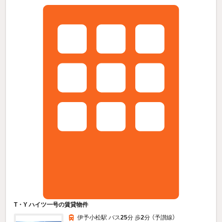
T・Y ハイツ一号の賃貸物件
伊予小松駅 バス
25
分 歩
2
分 （予讃線）