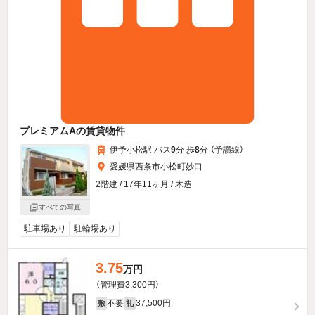
プレミアムAの賃貸物件
伊予小松駅 バス
9
分 歩
8
分 （予讃線）
愛媛県西条市小松町妙口
2階建 / 17年11ヶ月 / 木造
すべての写真
駐車場あり
駐輪場あり
3.75
万円
（管理費3,300円）
不要
37,500円
敷
礼