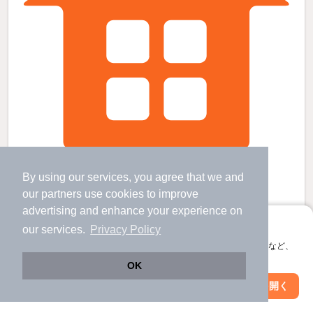
伊予小松駅より徒歩63分 築22年11ヶ月 2階建の賃貸物件
By using our services, you agree that we and
伊予小松駅 歩
63
分 （予讃線）
our
partners
use cookies to improve
愛媛県西条市小松町大頭
advertising and enhance your experience on
2階建 / 22年11ヶ月 / 木造
アプリに切り替えて、サクサクお部屋探し
our services.
Privacy Policy
会員登録なしですぐ使える。マップ検索やお気に入り保存など、
すべての写真
アプリ限定の便利な機能が使えます！
OK
駐車場あり
Web版で続行
アプリを開く
駅・沿線を変更
絞り込み条件を変更
10
万円