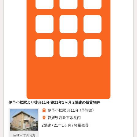
伊予小松駅より徒歩11分 築21年1ヶ月 2階建の賃貸物件
伊予小松駅 歩
11
分 （予讃線）
愛媛県西条市氷見丙
2階建 / 21年1ヶ月 / 軽量鉄骨
すべての写真