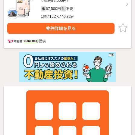
（管理費2,000円）
67,500円
不要
敷
礼
1階 / 1LDK / 40.82㎡
物件詳細を見る
提供