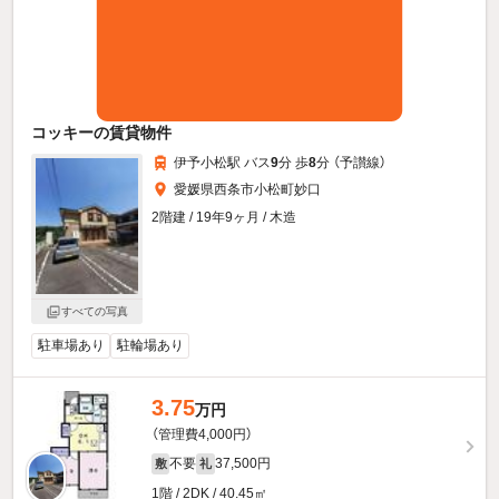
コッキーの賃貸物件
伊予小松駅 バス
9
分 歩
8
分 （予讃線）
愛媛県西条市小松町妙口
2階建 / 19年9ヶ月 / 木造
すべての写真
駐車場あり
駐輪場あり
3.75
万円
（管理費4,000円）
不要
37,500円
敷
礼
1階 / 2DK / 40.45㎡