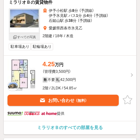
ミラリオＢの賃貸物件
伊予小松駅 歩
8
分 （予讃線）
伊予氷見駅 バス
1
分 歩
4
分 （予讃線）
石鎚山駅 歩
38
分 （予讃線）
愛媛県西条市氷見乙
2階建 / 18年 / 木造
すべての写真
駐車場あり
駐輪場あり
4.25
万円
（管理費3,500円）
不要
42,500円
敷
礼
2階 / 2LDK / 54.85㎡
お問い合わせ
（無料）
提供
ミラリオＢのすべての部屋を見る