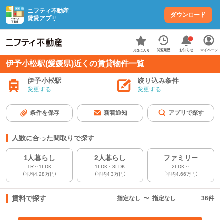
ニフティ不動産
ダウンロード
賃貸アプリ
お知らせ
閲覧履歴
マイページ
お気に入り
伊予小松駅(愛媛県)近くの賃貸物件一覧
伊予小松駅
絞り込み条件
変更する
変更する
条件を保存
新着通知
アプリで探す
人数に合った間取りで探す
1人暮らし
2人暮らし
ファミリー
1R～1LDK
1LDK～3LDK
2LDK～
（平均4.28万円）
（平均4.3万円）
（平均4.66万円）
賃料で探す
指定なし
〜
指定なし
36
件