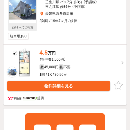
壬生川駅 バス
7
分 歩
3
分 （予讃線）
玉之江駅 歩
36
分 （予讃線）
愛媛県西条市周布
2階建 / 19年7ヶ月 / 鉄骨
すべての写真
駐車場あり
4.5
万円
（管理費1,500円）
45,000円
不要
敷
礼
1階 / 1K / 30.96㎡
物件詳細を見る
提供