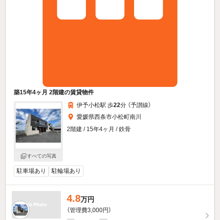
築15年4ヶ月 2階建の賃貸物件
伊予小松駅 歩
22
分 （予讃線）
愛媛県西条市小松町南川
2階建 / 15年4ヶ月 / 鉄骨
すべての写真
駐車場あり
駐輪場あり
4.8
万円
（管理費3,000円）