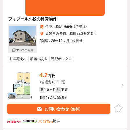
フォブール久松の賃貸物件
伊予小松駅 歩
6
分 （予讃線）
愛媛県西条市小松町新屋敷310-1
2階建 / 26年10ヶ月 / 鉄骨造
すべての写真
駐車場あり
駐輪場あり
宅配ボックス
4.2
万円
（管理費4,000円）
1.0ヶ月
不要
敷
礼
1階 / 3DK / 55.9㎡
お問い合わせ
（無料）
提供