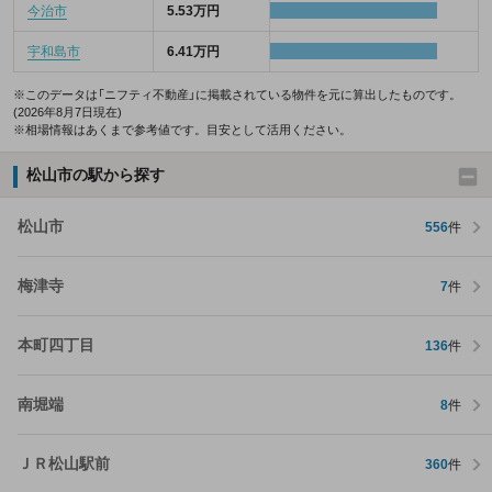
今治市
5.53万円
宇和島市
6.41万円
※このデータは「ニフティ不動産」に掲載されている物件を元に算出したものです。
(2026年8月7日現在)
※相場情報はあくまで参考値です。目安として活用ください。
松山市の駅から探す
松山市
556
件
梅津寺
7
件
本町四丁目
136
件
南堀端
8
件
ＪＲ松山駅前
360
件