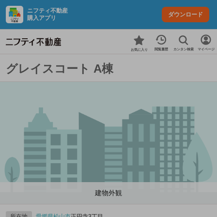
ニフティ不動産
ダウンロード
購入アプリ
カンタン検索
閲覧履歴
マイページ
お気に入り
グレイスコート A棟
建物外観
所在地
愛媛県
松山市
正円寺3丁目