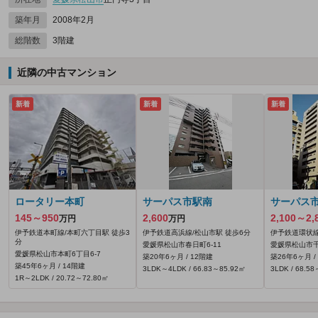
築年月
2008年2月
総階数
3階建
近隣の中古マンション
新着
新着
新着
ロータリー本町
サーパス市駅南
サーパス
145～950
2,600
2,100～2,
万円
万円
伊予鉄道本町線/本町六丁目駅 徒歩3
伊予鉄道高浜線/松山市駅 徒歩6分
伊予鉄道環状線
分
愛媛県松山市春日町6-11
愛媛県松山市千
愛媛県松山市本町6丁目6-7
築20年6ヶ月 / 12階建
築26年6ヶ月 /
築45年6ヶ月 / 14階建
3LDK～4LDK / 66.83～85.92㎡
3LDK / 68.5
1R～2LDK / 20.72～72.80㎡