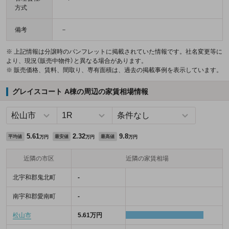
方式
備考
－
※ 上記情報は分譲時のパンフレットに掲載されていた情報です。社名変更等に
より、現況（販売中物件）と異なる場合があります。
※ 販売価格、賃料、間取り、専有面積は、過去の掲載事例を表示しています。
グレイスコート A棟の周辺の家賃相場情報
5.61
2.32
9.8
平均値
最安値
最高値
万円
万円
万円
近隣の市区
近隣の家賃相場
北宇和郡鬼北町
-
南宇和郡愛南町
-
松山市
5.61万円