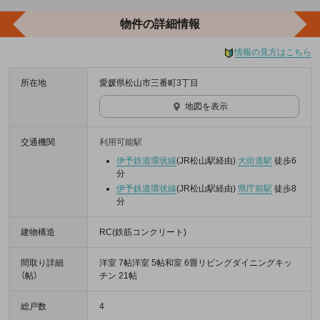
物件の詳細情報
情報の見方はこちら
所在地
愛媛県松山市三番町3丁目
地図を表示
交通機関
利用可能駅
伊予鉄道環状線
(JR松山駅経由)
大街道駅
徒歩6
分
伊予鉄道環状線
(JR松山駅経由)
県庁前駅
徒歩8
分
建物構造
RC(鉄筋コンクリート)
間取り詳細
洋室 7帖洋室 5帖和室 6畳リビングダイニングキッ
（帖）
チン 21帖
総戸数
4