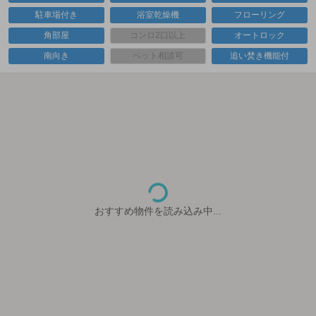
駐車場付き
浴室乾燥機
フローリング
角部屋
コンロ2口以上
オートロック
南向き
ペット相談可
追い焚き機能付
おすすめ物件を読み込み中...