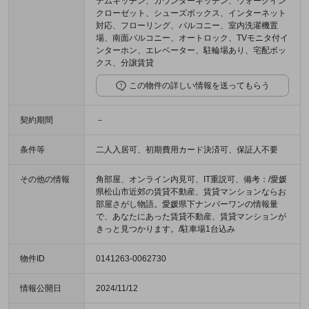
テムキッチン、カウンターキッチン、ウォークイン
クローゼット、シューズボックス、インターネット
対応、フローリング、バルコニー、室内洗濯機置
場、南面バルコニー、オートロック、TVモニタ付イ
ンターホン、エレベーター、駐輪場あり、宅配ボッ
クス、分譲賃貸
この物件の詳しい情報を送ってもらう
契約期間
－
条件等
二人入居可、初期費用カード決済可、保証人不要
その他の情報
角部屋、オンライン内見可、IT重説可、備考：/愛媛
県松山市近郊の賃貸不動産、賃貸マンションならお
部屋さがし物語。愛媛県下ナンバーワンの情報量
で、あなたにあった賃貸不動産、賃貸マンションが
きっと見つかります。/駐車場1台込み
物件ID
0141263-0062730
情報公開日
2024/11/12