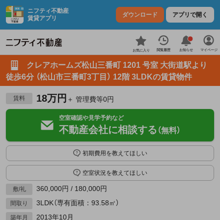
ニフティ不動産
ダウンロード
アプリで開く
賃貸アプリ
お知らせ
閲覧履歴
マイページ
お気に入り
クレアホームズ松山三番町 1201 号室 大街道駅より
徒歩6分 （松山市三番町3丁目） 12階 3LDKの賃貸物件
18万円
賃料
＋ 管理費等0円
空室確認や見学予約など
不動産会社に相談する
（無料）
初期費用を教えてほしい
空室状況を教えてほしい
360,000円 / 180,000円
敷/礼
3LDK（専有面積：93.58㎡）
間取り
2013年10月
築年月