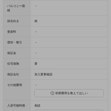
バルコニー面
－
積
採光向き
南
更新料
－
償却・敷引
－
保証金
－
住宅保険
要
保証会社
加入要要確認
その他費用
－
初期費用を教えてほしい
入居可能時期
相談