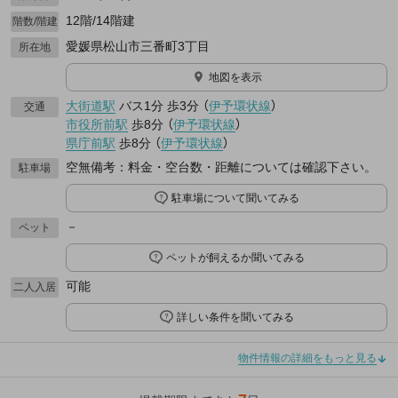
12階/14階建
階数/階建
愛媛県松山市三番町3丁目
所在地
地図を表示
大街道駅
バス1分
歩3分
（
伊予環状線
）
交通
市役所前駅
歩8分
（
伊予環状線
）
県庁前駅
歩8分
（
伊予環状線
）
空無備考：料金・空台数・距離については確認下さい。
駐車場
駐車場について聞いてみる
－
ペット
ペットが飼えるか聞いてみる
可能
二人入居
詳しい条件を聞いてみる
物件情報の詳細をもっと見る