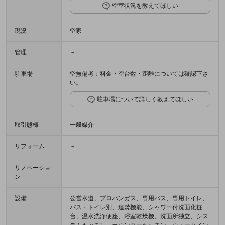
空室状況を教えてほしい
現況
空家
管理
－
駐車場
空無備考：料金・空台数・距離については確認下さ
い。
駐車場について詳しく教えてほしい
取引態様
一般媒介
リフォーム
－
リノベーショ
－
ン
設備
公営水道、プロパンガス、専用バス、専用トイレ、
バス・トイレ別、追焚機能、シャワー付洗面化粧
台、温水洗浄便座、浴室乾燥機、洗面所独立、シス