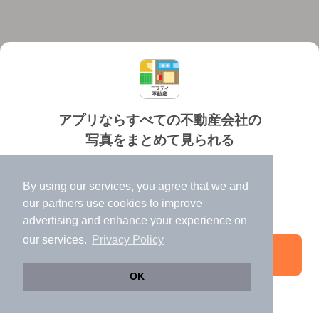
アプリならすべての不動産会社の
写真をまとめて見られる
対応機種
個人情報保護ポリシー
利用規約
運営会社
✔️
たくさんの写真でイメージふくらむ
ヘルプ・お問い合わせ
採用情報
By using our services, you agree that we and
✔️
高速表示で似た物件も見つけやすい
our
partners
use cookies to improve
✔️
便利な通知機能も充実
advertising and enhance your experience on
our services.
Privacy Policy
アプリを開く
©NIFTY Lifestyle Co., Ltd.
OK
引き続きWeb版でお部屋探し
電話する
お問い合わせ
お気に入り登録