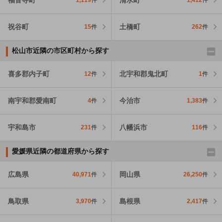
1,119
件
1,412
件
祝谷町
土橋町
15
件
262
件
松山市近隣の市区町村から探す
喜多郡内子町
北宇和郡鬼北町
12
件
1
件
南宇和郡愛南町
今治市
4
件
1,383
件
宇和島市
八幡浜市
231
件
116
件
愛媛県近隣の都道府県から探す
広島県
岡山県
40,971
件
26,250
件
鳥取県
島根県
3,970
件
2,417
件