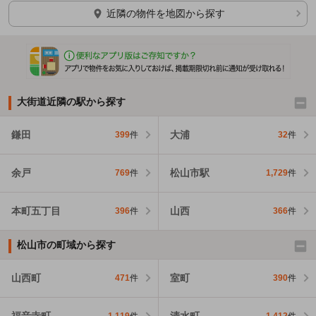
ほかの部屋を検索中…
近隣の物件を地図から探す
大街道近隣の駅から探す
鎌田
大浦
399
件
32
件
余戸
松山市駅
769
件
1,729
件
本町五丁目
山西
396
件
366
件
松山市の町域から探す
山西町
室町
471
件
390
件
福音寺町
清水町