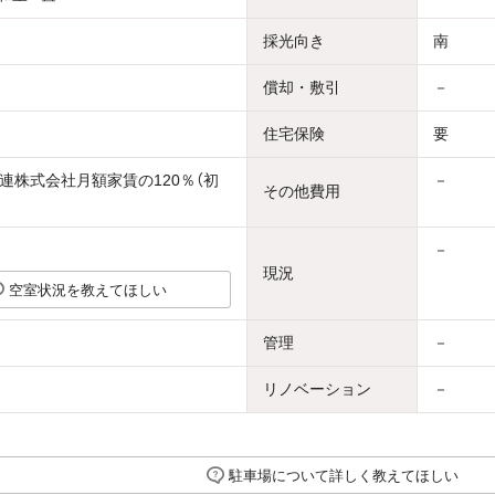
採光向き
南
償却・敷引
－
住宅保険
要
連株式会社月額家賃の120％（初
－
その他費用
－
現況
空室状況を教えてほしい
管理
－
リノベーション
－
駐車場について詳しく教えてほしい