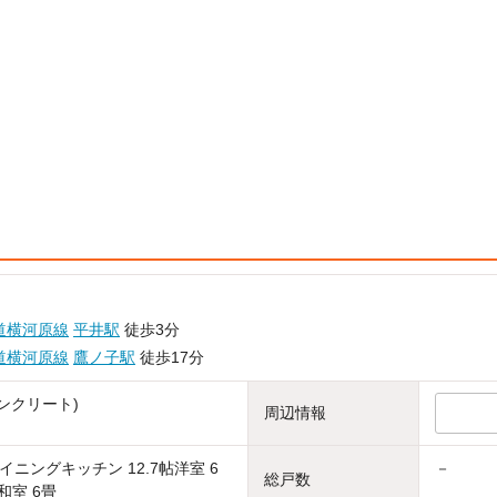
道横河原線
平井駅
徒歩3分
道横河原線
鷹ノ子駅
徒歩17分
ンクリート)
周辺情報
ニングキッチン 12.7帖洋室 6
－
総戸数
和室 6畳