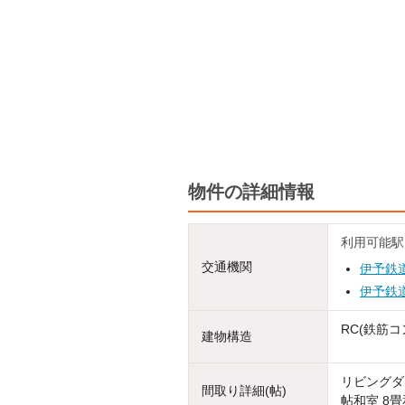
物件の詳細情報
利用可能駅
交通機関
伊予鉄
伊予鉄
RC(鉄筋コ
建物構造
リビングダイ
間取り詳細(帖)
帖和室 8畳