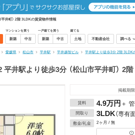
平井町） 2階 3LDKの賃貸物件情報
マンションを買う
一戸建てを買う
建てる
新築
中古
新築
中古
土地
不動産会社
調べる
愛媛県
松山市
平井駅
平井越智ビル
平井駅より徒歩3分 2階 3L
2 平井駅より徒歩3分 （松山市平井町） 2階
掲載期限
4.9万円
賃料
＋ 管
3LDK
間取り
（専有面
2ヶ月 / 無
敷金/礼金