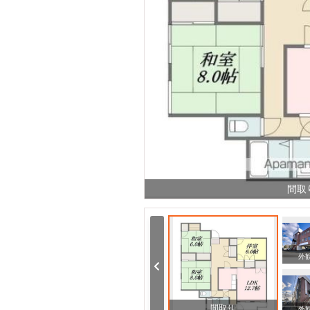
間取
その他
外
間取り
外