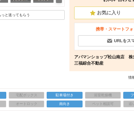
お気に入り
もっと送ってもらう
携帯・スマートフォ
URLをス
アパマンショップ松山南店 
三福綜合不動産
情報
宅配ボックス
駐車場付き
浴室乾燥機
上
オートロック
南向き
ペット相談可
追