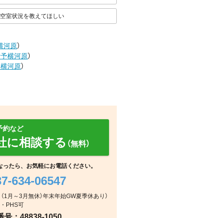
空室状況を教えてほしい
横河原
）
伊予横河原
）
予横河原
）
予約など
社に相談する
（無料）
なったら、お気軽にお電話ください。
37-634-06547
玄関
室内
室内
曜日（1月～3月無休）年末年始GW夏季休あり）
・PHS可
：48838-1050
室内
室内
室内
室内