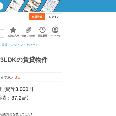
会員登録
ログイン
お気に入り
保存した条件
閲覧履歴
マイページ
DKの賃貸マンション・アパート
 3LDKの賃貸物件
3
まであと
日
理費等3,000円
積：87.2㎡）
初期費用を教えてほしい