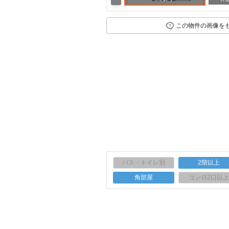
この物件の画像を
バス・トイレ別
2階以上
角部屋
コンロ2口以