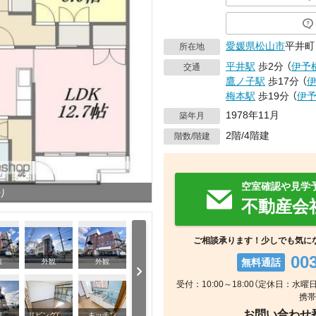
愛媛県
松山市
平井町
所在地
平井駅
歩2分
（
伊予
交通
鷹ノ子駅
歩17分
（
梅本駅
歩19分
（
伊
1978年11月
築年月
2階/4階建
階数/階建
空室確認や見学
り
不動産会
ご相談承ります！少しでも気に
00
無料通話
観
外観
外観
受付：10:00～18:00（定休日：水
携帯
お問い合わせ番号
浴室
観
リビング/ダイニング
キッチン