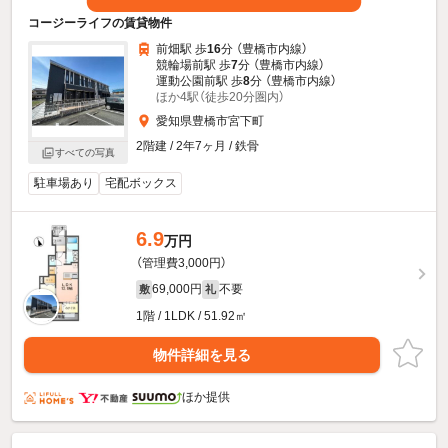
コージーライフの賃貸物件
前畑駅 歩
16
分 （豊橋市内線）
競輪場前駅 歩
7
分 （豊橋市内線）
運動公園前駅 歩
8
分 （豊橋市内線）
ほか4駅（徒歩20分圏内）
愛知県豊橋市宮下町
2階建 / 2年7ヶ月 / 鉄骨
すべての写真
駐車場あり
宅配ボックス
6.9
万円
（管理費3,000円）
69,000円
不要
敷
礼
1階 / 1LDK / 51.92㎡
物件詳細を見る
ほか提供