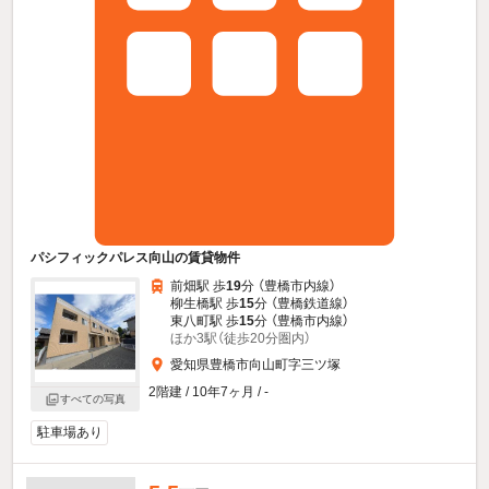
パシフィックパレス向山の賃貸物件
前畑駅 歩
19
分 （豊橋市内線）
柳生橋駅 歩
15
分 （豊橋鉄道線）
東八町駅 歩
15
分 （豊橋市内線）
ほか3駅（徒歩20分圏内）
愛知県豊橋市向山町字三ツ塚
2階建 / 10年7ヶ月 / -
すべての写真
駐車場あり