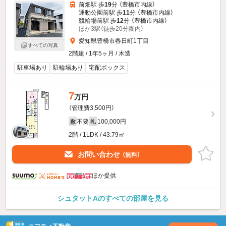
前畑駅 歩
19
分 （豊橋市内線）
運動公園前駅 歩
11
分 （豊橋市内線）
競輪場前駅 歩
12
分 （豊橋市内線）
ほか3駅（徒歩20分圏内）
愛知県豊橋市春日町1丁目
すべての写真
2階建 / 1年5ヶ月 / 木造
駐車場あり
駐輪場あり
宅配ボックス
7
万円
（管理費3,500円）
不要
100,000円
敷
礼
2階 / 1LDK / 43.79㎡
お問い合わせ
（無料）
ほか提供
シュタットAのすべての部屋を見る