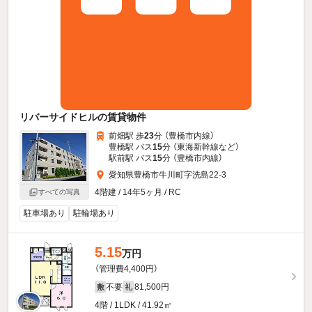
リバーサイドヒルの賃貸物件
前畑駅 歩
23
分 （豊橋市内線）
豊橋駅 バス
15
分 （東海新幹線
など
）
駅前駅 バス
15
分 （豊橋市内線）
愛知県豊橋市牛川町字洗島22-3
4階建 / 14年5ヶ月 / RC
すべての写真
駐車場あり
駐輪場あり
5.15
万円
（管理費4,400円）
不要
81,500円
敷
礼
4階 / 1LDK / 41.92㎡