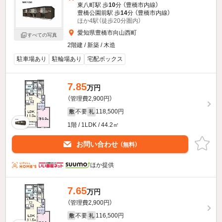
東八町駅 歩
10
分 （豊橋市内線）
豊橋公園前駅 歩
14
分 （豊橋市内線）
ほか4駅（徒歩20分圏内）
愛知県豊橋市向山西町
すべての写真
2階建 / 新築 / 木造
駐車場あり
駐輪場あり
宅配ボックス
7.85
万円
（管理費2,900円）
不要
118,500円
敷
礼
1階 / 1LDK / 44.2㎡
お問い合わせ
（無料）
ほか提供
7.65
万円
（管理費2,900円）
不要
116,500円
敷
礼