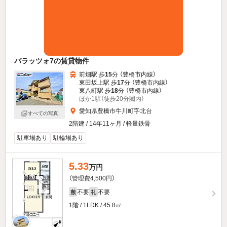
パラッツォ7の賃貸物件
前畑駅 歩
15
分 （豊橋市内線）
東田坂上駅 歩
17
分 （豊橋市内線）
東八町駅 歩
18
分 （豊橋市内線）
ほか1駅（徒歩20分圏内）
愛知県豊橋市牛川町字北台
すべての写真
2階建 / 14年11ヶ月 / 軽量鉄骨
駐車場あり
駐輪場あり
5.33
万円
（管理費4,500円）
不要
不要
敷
礼
1階 / 1LDK / 45.8㎡