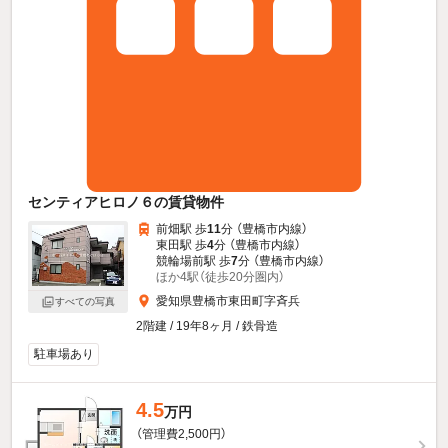
センティアヒロノ６の賃貸物件
前畑駅 歩
11
分 （豊橋市内線）
東田駅 歩
4
分 （豊橋市内線）
競輪場前駅 歩
7
分 （豊橋市内線）
ほか4駅（徒歩20分圏内）
愛知県豊橋市東田町字斉兵
すべての写真
2階建 / 19年8ヶ月 / 鉄骨造
駐車場あり
4.5
万円
（管理費2,500円）