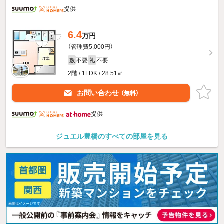
提供
6.4
万円
（管理費5,000円）
不要
不要
敷
礼
2階 / 1LDK / 28.51㎡
お問い合わせ
（無料）
提供
ジュエル豊橋のすべての部屋を見る