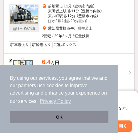
前畑駅 歩
11
分 （豊橋市内線）
東田坂上駅 歩
11
分 （豊橋市内線）
東八町駅 歩
12
分 （豊橋市内線）
ほか3駅（徒歩20分圏内）
愛知県豊橋市牛川町字道上
すべての写真
2階建 / 29年3ヶ月 / 軽量鉄骨
駐車場あり
駐輪場あり
宅配ボックス
6.4
万円
（管理費4,000円）
不要
64,000円
By using our services, you agree that we and
敷
礼
our
partners
use cookies to improve
1階 / 1LDK / 38.5㎡
advertising and enhance your experience on
お問い合わせ
（無料）
アプリに切り替えて、サクサクお部屋探し
our services.
Privacy Policy
会員登録なしですぐ使える。マップ検索やお気に入り保存など、
提供
アプリ限定の便利な機能が使えます！
OK
センターヴィレッジ１０９Ｃのすべての部屋を見る
Web版で続行
アプリを開く
駅・沿線を変更
絞り込み条件を変更