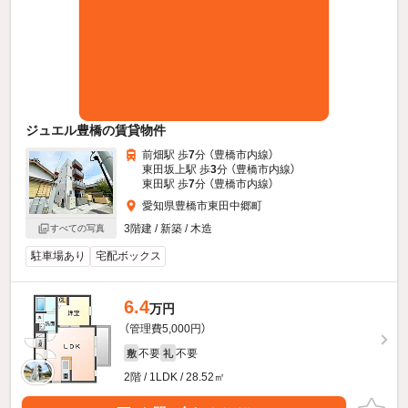
ジュエル豊橋の賃貸物件
前畑駅 歩
7
分 （豊橋市内線）
東田坂上駅 歩
3
分 （豊橋市内線）
東田駅 歩
7
分 （豊橋市内線）
愛知県豊橋市東田中郷町
3階建 / 新築 / 木造
すべての写真
駐車場あり
宅配ボックス
6.4
万円
（管理費5,000円）
不要
不要
敷
礼
2階 / 1LDK / 28.52㎡