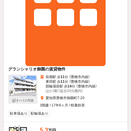
グランシャリオ御園の賃貸物件
前畑駅 歩
11
分 （豊橋市内線）
東田駅 歩
11
分 （豊橋市内線）
競輪場前駅 歩
14
分 （豊橋市内線）
ほか3駅（徒歩20分圏内）
愛知県豊橋市御園町7-20
すべての写真
3階建 / 17年8ヶ月 / 軽量鉄骨
駐車場あり
駐輪場あり
5.3
万円