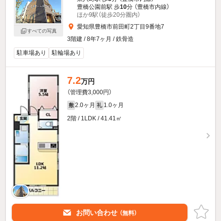
豊橋公園前駅 歩
10
分 （豊橋市内線）
ほか9駅（徒歩20分圏内）
愛知県豊橋市前田町2丁目9番地7
すべての写真
3階建 / 8年7ヶ月 / 鉄骨造
駐車場あり
駐輪場あり
7.2
万円
（管理費3,000円）
2.0ヶ月
1.0ヶ月
敷
礼
2階 / 1LDK / 41.41㎡
お問い合わせ
（無料）