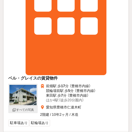
ベル・グレイスの賃貸物件
前畑駅 歩
17
分 （豊橋市内線）
競輪場前駅 歩
5
分 （豊橋市内線）
東田駅 歩
7
分 （豊橋市内線）
ほか4駅（徒歩20分圏内）
愛知県豊橋市仁連木町
すべての写真
2階建 / 10年2ヶ月 / 木造
駐車場あり
駐輪場あり