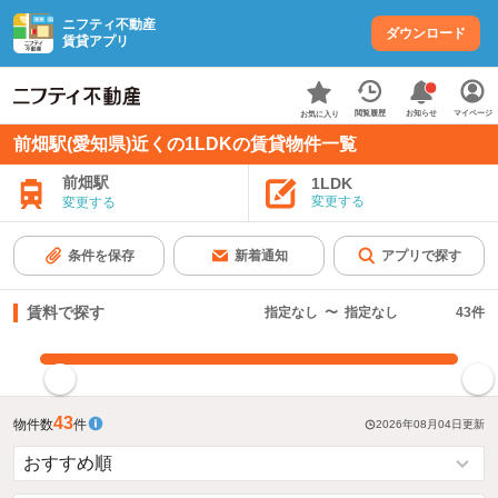
ニフティ不動産
ダウンロード
賃貸アプリ
お知らせ
閲覧履歴
マイページ
お気に入り
前畑駅(愛知県)近くの1LDKの賃貸物件一覧
前畑駅
1LDK
変更する
変更する
条件を保存
新着通知
アプリで探す
賃料で探す
指定なし
〜
指定なし
43
件
指定した賃料で絞り込む
43
物件数
件
2026年08月04日
更新