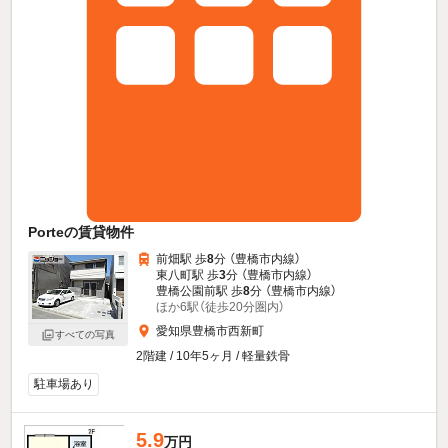
Porteの賃貸物件
前畑駅 歩
8
分 （豊橋市内線）
東八町駅 歩
3
分 （豊橋市内線）
豊橋公園前駅 歩
8
分 （豊橋市内線）
ほか6駅（徒歩20分圏内）
愛知県豊橋市西新町
すべての写真
2階建 / 10年5ヶ月 / 軽量鉄骨
駐車場あり
5.9
万円