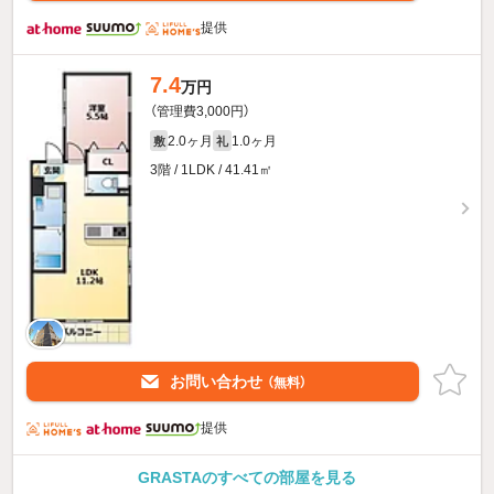
提供
7.4
万円
（管理費3,000円）
2.0ヶ月
1.0ヶ月
敷
礼
3階 / 1LDK / 41.41㎡
お問い合わせ
（無料）
提供
GRASTAのすべての部屋を見る