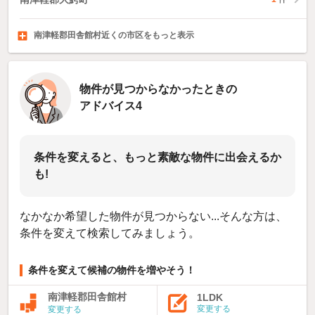
南津軽郡田舎館村近くの市区をもっと表示
上北郡おいらせ町
三戸郡五戸町
三戸郡南部町
10
1
件
件
1
件
物件が見つからなかったときの
アドバイス4
条件を変えると、もっと素敵な物件に出会えるか
も!
なかなか希望した物件が見つからない...そんな方は、
条件を変えて検索してみましょう。
条件を変えて候補の物件を増やそう！
南津軽郡田舎館村
1LDK
変更する
変更する