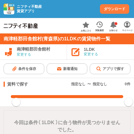
ニフティ不動産
ダウンロード
賃貸アプリ
お知らせ
閲覧履歴
マイページ
お気に入り
南津軽郡田舎館村(青森県)の1LDKの賃貸物件一覧
南津軽郡田舎館村
1LDK
変更する
変更する
条件を保存
新着通知
アプリで探す
賃料で探す
指定なし
〜
指定なし
0
件
指定した賃料で絞り込む
今回は条件（
1LDK
）に合う物件が見つかりません
でした。