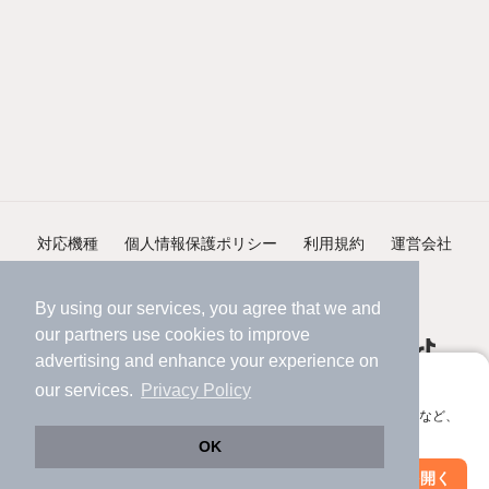
対応機種
個人情報保護ポリシー
利用規約
運営会社
ヘルプ・お問い合わせ
採用情報
By using our services, you agree that we and
our
partners
use cookies to improve
advertising and enhance your experience on
アプリに切り替えて、サクサクお部屋探し
our services.
Privacy Policy
会員登録なしですぐ使える。マップ検索やお気に入り保存など、
©NIFTY Lifestyle Co., Ltd.
アプリ限定の便利な機能が使えます！
OK
Web版で続行
アプリを開く
市区町村を変更
絞り込み条件を変更