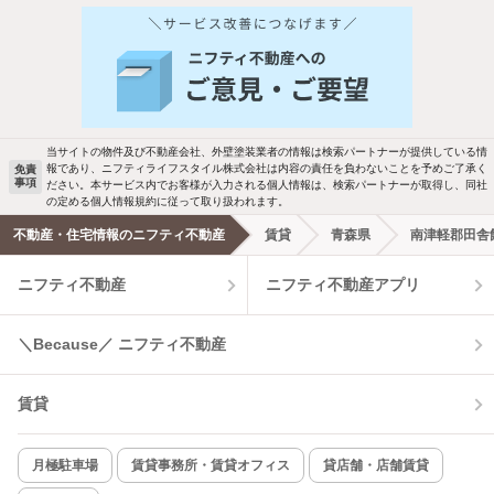
人気のこだわり条件
バス・トイレ別
2階以上
駐車場あり
ペット相談
当サイトの物件及び不動産会社、外壁塗装業者の情報は検索パートナーが提供している情
報であり、ニフティライフスタイル株式会社は内容の責任を負わないことを予めご了承く
免責
洗濯機置場あり
独立洗面台
事項
ださい。本サービス内でお客様が入力される個人情報は、検索パートナーが取得し、同社
の定める個人情報規約に従って取り扱われます。
エアコンあり
都市ガス
不動産・住宅情報のニフティ不動産
賃貸
青森県
南津軽郡田舎
ニフティ不動産
ニフティ不動産アプリ
温水洗浄便座
オートロック
コンロ2口以上
追焚き機能
＼Because／ ニフティ不動産
TV付インターホン
角部屋
賃貸
新着のみ
インターネット無料
月極駐車場
賃貸事務所・賃貸オフィス
貸店舗・店舗賃貸